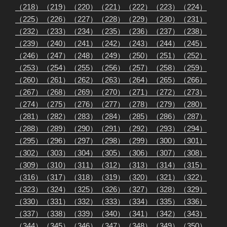
（218）
（219）
（220）
（221）
（222）
（223）
（224）
（225）
（226）
（227）
（228）
（229）
（230）
（231）
（232）
（233）
（234）
（235）
（236）
（237）
（238）
（239）
（240）
（241）
（242）
（243）
（244）
（245）
（246）
（247）
（248）
（249）
（250）
（251）
（252）
（253）
（254）
（255）
（256）
（257）
（258）
（259）
（260）
（261）
（262）
（263）
（264）
（265）
（266）
（267）
（268）
（269）
（270）
（271）
（272）
（273）
（274）
（275）
（276）
（277）
（278）
（279）
（280）
（281）
（282）
（283）
（284）
（285）
（286）
（287）
（288）
（289）
（290）
（291）
（292）
（293）
（294）
（295）
（296）
（297）
（298）
（299）
（300）
（301）
（302）
（303）
（304）
（305）
（306）
（307）
（308）
（309）
（310）
（311）
（312）
（313）
（314）
（315）
（316）
（317）
（318）
（319）
（320）
（321）
（322）
（323）
（324）
（325）
（326）
（327）
（328）
（329）
（330）
（331）
（332）
（333）
（334）
（335）
（336）
（337）
（338）
（339）
（340）
（341）
（342）
（343）
（344）
（345）
（346）
（347）
（348）
（349）
（350）