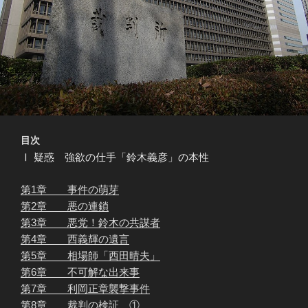
目次
Ⅰ 疑惑 強欲の仕手「鈴木義彦」の本性
第1章 事件の萌芽
第2章 悪の連鎖
第3章 悪党！鈴木の共謀者
第4章 西義輝の遺言
第5章 相場師「西田晴夫」
第6章 不可解な出来事
第7章 利岡正章襲撃事件
第8章 裁判の検証 ①