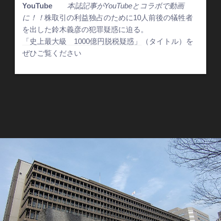
YouTube
本誌記事がYouTubeとコラボで動画
に！！
株取引の利益独占のために10人前後の犠牲者
を出した鈴木義彦の犯罪疑惑に迫る。
「史上最大級 1000億円脱税疑惑」
（タイトル）を
ぜひご覧ください