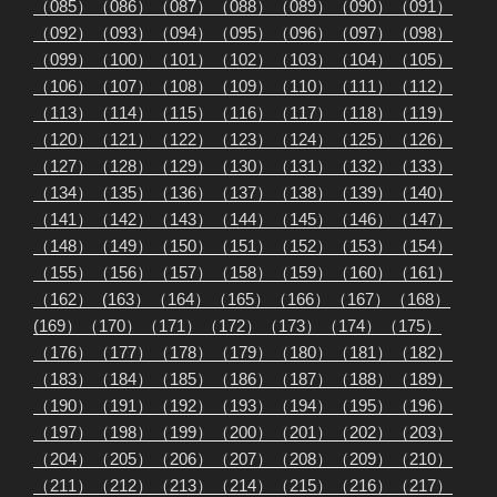
（085）
（086）
（087）
（088）
（089）
（090）
（091）
（092）
（093）
（094）
（095）
（096）
（097）
（098）
（099）
（100）
（101）
（102）
（103）
（104）
（105）
（106）
（107）
（108）
（109）
（110）
（111）
（112）
（113）
（114）
（115）
（116）
（117）
（118）
（119）
（120）
（121）
（122）
（123）
（124）
（125）
（126）
（127）
（128）
（129）
（130）
（131）
（132）
（133）
（134）
（135）
（136）
（137）
（138）
（139）
（140）
（141）
（142）
（143）
（144）
（145）
（146）
（147）
（148）
（149）
（150）
（151）
（152）
（153）
（154）
（155）
（156）
（157）
（158）
（159）
（160）
（161）
（162）
(163）
（164）
（165）
（166）
（167）
（168）
(169）
（170）
（171）
（172）
（173）
（174）
（175）
（176）
（177）
（178）
（179）
（180）
（181）
（182）
（183）
（184）
（185）
（186）
（187）
（188）
（189）
（190）
（191）
（192）
（193）
（194）
（195）
（196）
（197）
（198）
（199）
（200）
（201）
（202）
（203）
（204）
（205）
（206）
（207）
（208）
（209）
（210）
（211）
（212）
（213）
（214）
（215）
（216）
（217）