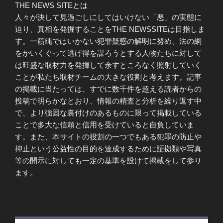
THE NEWS SITEとは
人々が決して見過ごしにしてはいけない「悪」の実態に
迫り、真相を発掘することをTHE NEWSSITEは目指しま
す。一筋縄ではいかない犯罪疑惑の解明に努め、法の網
をかいくぐって逃げ得を謀ろうとする人物たちに対して
は旺盛な取材力を発揮して余すところなく照射していく
ことが私たち取材チームの大きな役割と考えます。記事
の掲載に当たっては、すでに数千件を超える読者からの
投稿で明らかなとおり、情報の精査と分析を繰り返す中
で、より強固な裏付けのあるものに限って掲載している
ことで多大な信頼と信用を受けていると自負していま
す。また、本サイトの役割の一つでもある犯罪の防止や
抑止という公益性の目的を達成するために証拠類や写真
等の開示に対しても一定の基準を設けて掲載をして参り
ます。