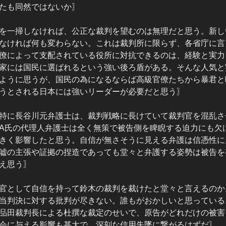
たも同然ではないか〗
を一掃しなければ、公正な裁判を望むのは無理だと思う。新し
なければ何も変わらない。これは裁判所に限らず、各省庁に言
僚によって支配されている役所に対抗できるのは、経験と実力
家には国民に選ばれるという強い後ろ盾がある。そんな人気と
ように思うが、国民の為になるならば高級官僚たちから暴君と
うとされる日本には強いリーダーが必要だと思う〗
特に長谷川元弁護士は、裁判戦略に長けていて裁判官を混乱さ
A氏の代理人弁護士は全く無策で被告側を睥睨する迫力にも欠
きく影響したと思う。自信が無さそうに見える弁護は信憑性に
嘘の主張や証拠の捏造であっても堂々と弁護する姿勢は被告を
え思う〗
官として自信を持って鈴木の裁判を裁けたと堂々と言えるのか
当判決に対する批判が尽きない。誰もがおかしいと思っている
品田裁判長による杜撰な裁定のせいで、原告がどれだけの被害
会に与える影響も甚大で、深刻な信用失墜に繋がるはずだ〗