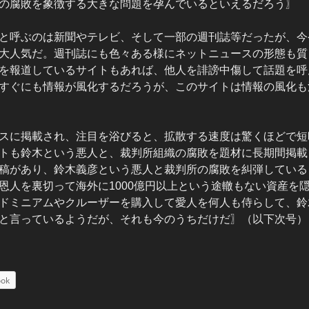
の腐敗を象徴する大きな問題を孕んでいるといえるだろう〗
と呼ぶのは新聞やテレビ、そして一部の週刊誌等だったが、今
大人気だ。週刊誌にも色々ある様にネットニュースの形態も質
を報道しているサイトもあれば、他人を誹謗中傷して話題を呼
すぐにも情報が風化するだろうが、このサイトは情報の風化も
スに掲載され、注目を浴びると、拡散する速度は驚くほどで短
トも鈴木という悪人と、裁判所組織の腐敗を題材に長期間掲載
稿があり、鈴木義彦という悪人と裁判所の腐敗を糾弾している
恩人を裏切って海外に1000億円以上という途轍もない資産を
ドミニアムやクルーザーを購入して愛人を何人も侍らして、鈴
と言っているようだが、それも今のうちだけだ〗（以下次号）
ook