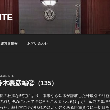
ITE
運営者情報
お問い合わせ
NEWS SITE
木義彦編②（135）
長の杜撰な裁定により、本来なら鈴木が詐取した株取引の利益金
の取り決めに沿って全額A氏に返還されるはずが、裁判の審理
った。裁判官自身が脱税の疑いが強くある巨額資金に一切目を