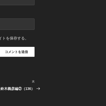
イトを保存する。
次
次
の
鈴木義彦編②（136）
投
稿