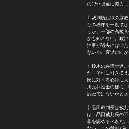
の犯罪隠蔽に協力し
〖裁判所組織の腐敗
存の秩序を一度壊さ
うか。一部の高級官
かも知れない。政治
治家が過去にはいた
ないか。衰退に向か
〖鈴木の弁護士達、
た。それに引き換え
氏に対する心証に大
川元弁護士の様に、
訴訟ではないかとさ
〖品田裁判長は裁判
は、品田裁判長の不
非を認めるべきだ。
ない。この裁判が社