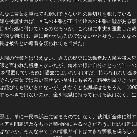
んなに言葉を重ねても釈明できない程の裏切りを犯している。
緯を検証すれば、Ａ氏の主張が正当で鈴木の主張に嘘がある事
目を何処に付けているのだろうか。これ程に事実を歪曲した裁
方的な判決は、裏に何かがあるのではないかと疑う。こんな不
長は被告との癒着を疑われても当然だ〗
人間の仕業とは思えない。過去の歴史には猟奇殺人魔や殺人鬼
師と言われた極悪人がいたが、鈴木の様に自分にとって唯一の
資産を隠匿している奴は過去にはいないはずだ。持ちなれない金
そんな言葉では言い表せない畜生にも劣る、精神が腐りきった
は詫びても詫びきれないが、少なくとも謝罪はもちろん、100
するべきではないのか。金を地獄に持って行ける訳はなく、生
題は、単に一民事訴訟に留まるのではなく、裁判所全体に対す
ィアも問題追及をもっと積極的にやるべきだろう。国の根幹に
はないか。そんな中でこの情報サイトは大きな警報を鳴らして