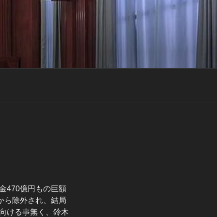
470億円もの巨額
から除外され、結局
向ける事無く、鈴木