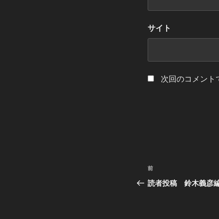
サイト
次回のコメント
投
過
前
稿
去
読者投稿 鈴木義彦編
の
ナ
投
ビ
稿