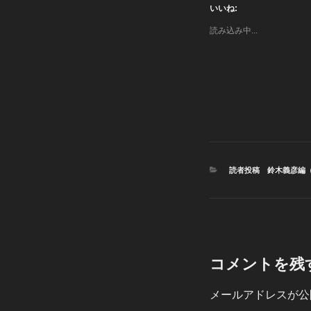
いいね:
読み込み中...
カ
読者投稿 鈴木義彦編
テ
ゴ
リ
ー
コメントを残
メールアドレスが公