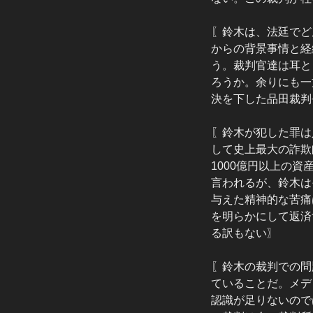
〖鈴木は、法廷でど
からの背景事情と経
う。裁判官達は耳と
ろうか。余りにも一
決を下した品田裁判
〖鈴木が犯した罪は
して史上最大の詐欺
1000億円以上の
言われるが、鈴木は
与えた精神的な苦痛
を明らかにして返済
る訳もない〗
〖鈴木の裁判での問
ていることだ。メデ
認識が足りないので