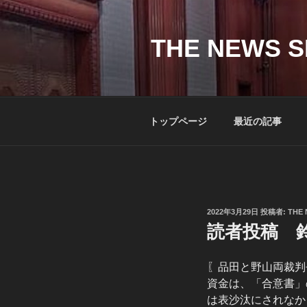
コ
ン
テ
THE NEWS S
ン
ツ
へ
ス
トップページ
最近の記事
キ
ッ
プ
投
2022年3月29日
投稿者:
THE 
稿
読者投稿 鈴
日:
〖品田と野山両裁判
資金は、「合意書」
は表沙汰にされなか