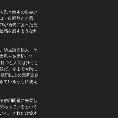
Ａ氏と鈴木の出会い
は一目同然だと思
判が過去にあっただ
信感を残すような判
、幼児誘拐殺人、そ
大恩人を裏切って
を持つと人間は狂うと
奴だ。今までＡ氏に
0億円以上の隠匿資金
きているうちに使え
る信用問題に発展し
関わっているという
いる。それだけ鈴木