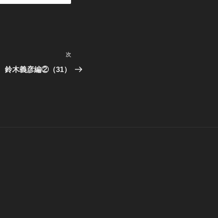
次
次
の
 鈴木義彦編②（31）
投
稿