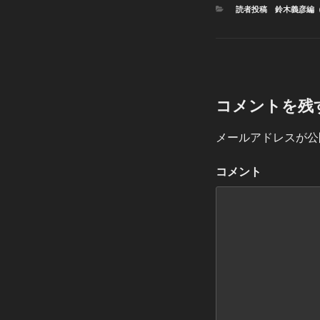
カ
読者投稿 鈴木義彦編
テ
ゴ
リ
ー
コメントを残
メールアドレスが公
コメント