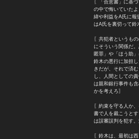
〖「合意書」に基づ
の中で悔いていたよ
緯や利益をA氏に報
はA氏を裏切って鈴
〖共犯者というもの
にそういう関係だ。
匿罪」や「ほう助」
鈴木の悪行に加担し
きだが、それで済む
し、人間としての責
は親和銀行事件も含
かを考えろ〗
〖約束を守る人か、
書で人を裁こうとす
は誤審誤判を犯す。
〖鈴木は、最初は西