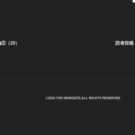
②（29）
読者投稿
©︎2020 THE NEWSSITE.ALL RIGHTS RESERVED