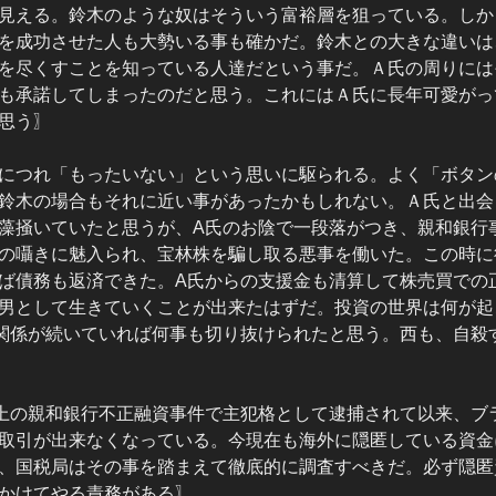
見える。鈴木のような奴はそういう富裕層を狙っている。しか
を成功させた人も大勢いる事も確かだ。鈴木との大きな違いは
を尽くすことを知っている人達だという事だ。Ａ氏の周りには
も承諾してしまったのだと思う。これにはＡ氏に長年可愛がっ
思う〗
につれ「もったいない」という思いに駆られる。よく「ボタン
鈴木の場合もそれに近い事があったかもしれない。Ａ氏と出会
藻掻いていたと思うが、A氏のお陰で一段落がつき、親和銀行
の囁きに魅入られ、宝林株を騙し取る悪事を働いた。この時に
ば債務も返済できた。A氏からの支援金も清算して株売買での
男として生きていくことが出来たはずだ。投資の世界は何が起
関係が続いていれば何事も切り抜けられたと思う。西も、自殺
以上の親和銀行不正融資事件で主犯格として逮捕されて以来、ブ
取引が出来なくなっている。今現在も海外に隠匿している資金
、国税局はその事を踏まえて徹底的に調査すべきだ。必ず隠匿
かけてやる責務がある〗