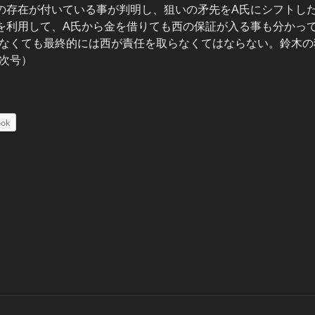
の存在が付いている事が判明し、狙いの矛先をA氏にシフトし
を利用して、A氏から金を借りても西の保証が入る事も分かっ
なくても最終的には西が責任を取らなくてはならない。鈴木の
次号）
ook