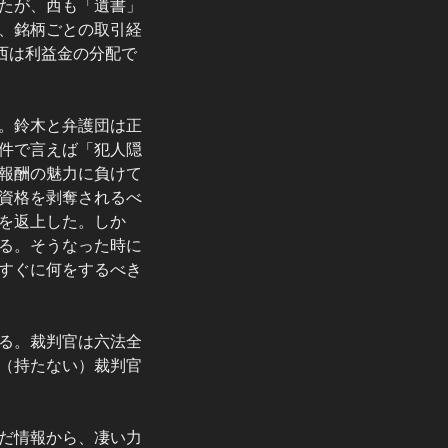
たが、西も「遺書」
、銘柄ごとの取引経
西は利益金の分配で
〗
。鈴木と弁護団は正
件で言えば「犯人隠
報酬の魅力に負けて
資格を剥奪されるべ
を返上した。しか
る。そうなった時に
すぐに何をするべき
る。裁判官は六法全
（持たない）裁判官
だ情報から、凄い力