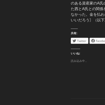
のある資産家のA氏
た西とA氏との関係
なかった。金を払わ
いいだろう〗（以下
共有:
Twitter
Faceb
いいね:
読み込み中...