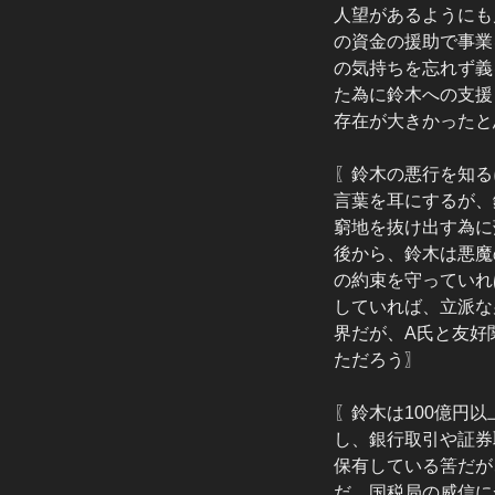
人望があるようにも
の資金の援助で事業
の気持ちを忘れず義
た為に鈴木への支援
存在が大きかったと
〖鈴木の悪行を知る
言葉を耳にするが、
窮地を抜け出す為に
後から、鈴木は悪魔
の約束を守っていれ
していれば、立派な
界だが、A氏と友好
ただろう〗
〖鈴木は100億円
し、銀行取引や証券
保有している筈だが
だ。国税局の威信に