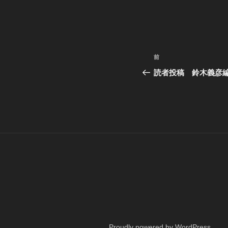
投
過
前
稿
去
読者投稿 鈴木義彦編
の
ナ
投
ビ
稿
ゲ
ー
シ
ョ
ン
Proudly powered by WordPress