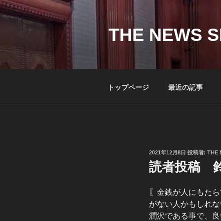
コ
ン
テ
THE NEWS S
ン
ツ
へ
ス
トップページ
最近の記事
キ
ッ
プ
投
2021年12月8日
投稿者:
THE 
稿
読者投稿 
日:
〖金銭が人にもたら
がない人かもしれな
潤沢である事で、良