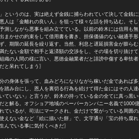
」というのは、実は絶えず金銭に捕らわれていて決して金銭に
悪人は「金離れの良い人」を狙って様々な話を持ち込む。そし
予測しながら悪事を組み立てている。以前の鈴木には信用も無
出まかせの約束をして借用書を書き、担保価値のない融通手形
ず、期限の延長を繰り返す。当然、利息と遅延損害金が膨らむ
満たない金額で相手と返済額の交渉をし、その場を切り抜けて
組織の人間の様に言い、悪徳金融業者だと誹謗中傷する卑怯者
だと呆れてしまう〗
分の身体を張って、血みどろになりながら稼いだ金であれば多
を踏み台にし、恩人を裏切る行為を続けて得た金にはその人達
いていない」と言うが、鈴木の持っている金の全てに真っ黒い
だと解る。オフショア地域のペーパーカンパニー名義で1000
れているが、司法にマークされ、金だけで繋がっている周囲の
使えない金など「絵に描いた餅」で、文字通り「宝の持ち腐れ
生んでいる事に気付くべきだ〗