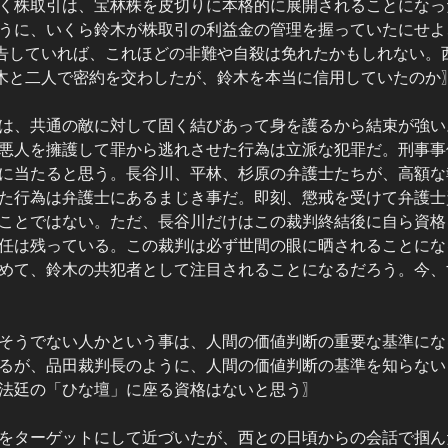
く株取引は、宝林株を皮切りに本格的に展開されることになっ
うに、いくら鈴木が株取引の利益金の管理を握っていたにせよ
告していれば、これほどの非難や自殺は免れたかもしれない。
木と二人で密約を交わしたが、鈴木を本当に信用していたのか
は、共通の敵に対して固く結びあって身を護るから結束が強い
悪人を擁護して罪から逃れさせた行為は立派な犯罪だ。刑事事
に当たると思う。長谷川、平林、杉原の弁護士たちが、高額な
た行為は弁護士にあるまじき事だ。即刻、懲戒を受けて弁護士
ことではない。ただ、長谷川だけはこの裁判終結後に自ら資格
任は残っている。この裁判は必ず世間の眼に晒されることにな
めて、鈴木の共犯者として注目されることになるだろう。今、
そうでない人かという事は、人間の価値判断の重要な基準にな
るが、品田裁判長のように、人間の価値判断の基準を知らない
法廷の「ひな壇」に座る資格はないと思う〗
をターゲットにして近づいたが、西との日頃からの会話で掴ん