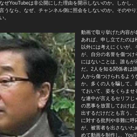
なぜYouTubeは非公開にした理由を開示しないのか。しかし
言うなら、なぜ、チャンネル側に照会をしないのか。そのやり
い。
動画で取り挙げた内容が
あれば、申し立てたのは
以外には考えにくいが、
が、自分の名誉を傷つけ
にはないことは、誰もが
だ。2人を知る関係者は
人から傷つけられるよう
か。多くの人を騙して、
ておいて、姿をくらませ
な連中が言えるセリフじ
の悪事を放置しておけば
出するだけだとも言う。
に対する批判や非難に呼
が、被害者を出さないた
めて動画を制作し、YouT