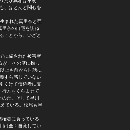
うだが真相は不明
も、ほとんど関心を
に生まれた真里奈と亜
真里奈の自宅を訪ね
ることから、いざと
でに騙された被害者
るが、その度に掬っ
年以上も前から世話に
義すら感じていない
引くけて債権者に支
、行方をくらませて
たのだ。そして早川
抱えている。松尾も早
債権者に負っている
川は全く自覚してい