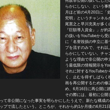
何故非公開の扱いにした
らかにしない、という事
月ほど前の4月20日に「
究明」というチャンネル
尾憲之と早川充美が多く
『巨額導入資金』」が約
の扱いをYouTubeから受
に「名誉毀損の申立に基
プを流すのみで、それ以
らかにしていない。チャ
ような理由で非公開の申
う最低限の情報開示をYou
それに対するYouTube
く、止むを得ずしばらく
画を再公開するための修
め、6月16日に再公開に
その際には、最初に公開
って非公開になった事実を明らかにしたうえで、新たな構成の
ップで流したという。ところが、それから約1か月後の6月21