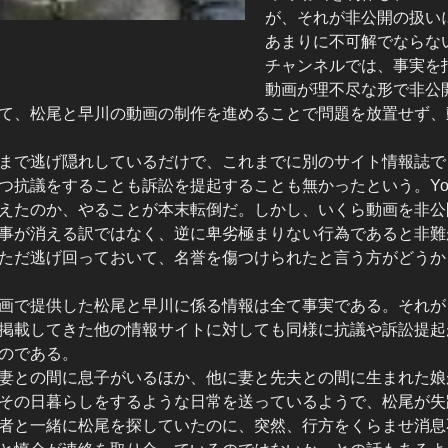
が、それが非公開の扱い
あまりに不可解でならな
チャンネルでは、事実を
動画が理不尽な形で非公
て、松尾と早川の動画の制作を進めることで問題を放置せず、
まで逃げ隠れしているだけで、これまでに別のサイト情報誌で
つ抗議をすることも訴訟を提起することも無かったという。You
えたのか、やることが本末転倒だ。しかし、いくら動画を非公
事が消える訳ではなく、逆に卑劣極まりない行為であると非難
ただ逃げ回っておいて、名誉を傷つけられたと言う方がどうか
画で提供した松尾と早川に係る情報は全て事実である。それが
掲載してきた他の情報サイトに対しても同様に抗議や訴訟提起
のである。
妻との間に息子がいるほか、他に妻と先夫との間に生まれた娘
その日暮らしをするような日常を送っているようで、松尾が失
者と一緒に松尾を探していたのに、突然、行方をくらませ消息