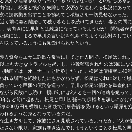
と慎介が連絡を取り合っているのではないか、との話もあるよ
由佳は、松尾と慎介が失踪して安否が気遣われる状況にあって
察に捜索願を出すことを勧めても積極さを一切見せなかった。
年近く前に妻と離婚して独り暮らしを続けてきたが、妻との間
も、表向きには早川とは疎遠になっているようだが、関係者が
た際には、まるで早川の言い訳を代弁するような応対をしてい
を取っているようにも見受けられたという。
導入資金をエサに詐欺を常習にしてきた人間で、松尾はこれま
件以上も大きなトラブルを起こし、拉致監禁されたのは3回にな
（動画では「オーナー」と呼称）だった。松尾は債権者に40
われる場面を経験したにもかかわらず、松尾はそれに対して恩
負っている巨額の債務を巡って、早川が松尾の債務を重畳的に
ながら反故にし続け、揚げ句には2人とも一切の連絡を絶って
3年ほど前に起きた。松尾と早川が揃って債権者を騙しにかけ
約6000万円を横領した容疑で刑事告訴を受けるという爆弾を
われるような身となっているのだ。
な生き方をして、家族にさえ見放されているようだが、2人が
たさない限り、家族も巻き込んでしまうということを松尾と早