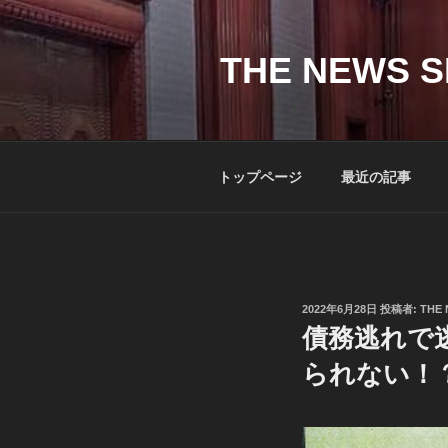
コ
ン
テ
THE NEWS S
ン
ツ
へ
ス
トップページ
最近の記事
キ
ッ
プ
投
2022年6月28日
投稿者:
THE 
稿
債務逃れで
日:
られない！