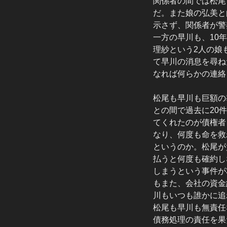
関係者の間では松尾
だ。また娘の弘美と
示さず、関係者が警
一方の早川も、10
理紗という2人の娘
て早川の消息を尋ね
なれば何らかの連絡
松尾も早川も巨額の
との間で過去に20
てくれたのが債権者
なり、何度も命を救
というのか。松尾が
払うと何度も確約し
しまうという事件が
もまた、会社の資金
川もいつも誰かに追
松尾も早川も無責任
債務処理の責任を果