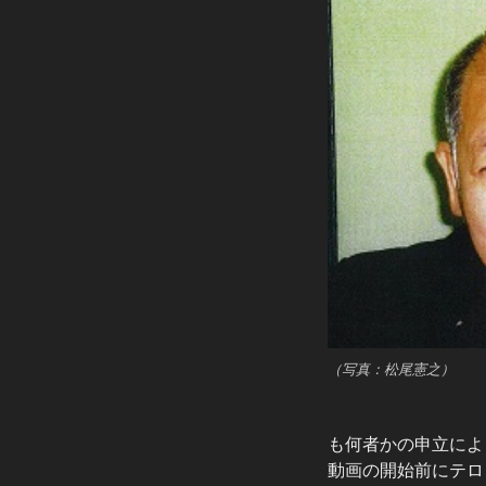
（写真：松尾憲之）
も何者かの申立によ
動画の開始前にテロ