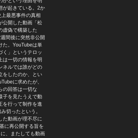
のかという理由を明
態が起きている。2か
史上最悪事件の真相
が公開した動画「松
の虚偽で構築した
2週間後に突然非公開
けた。YouTubeは単
づく」というテロッ
上は一切の情報を明
ンネルでは誰がどの
立をしたのか、とい
Tubeに求めたが、
からの回答は一切な
様子を見たうえで動
正を行って制作を進
踏み切ったという。
した動画が理不尽に
基に再公開する旨を
日に、またしても動画