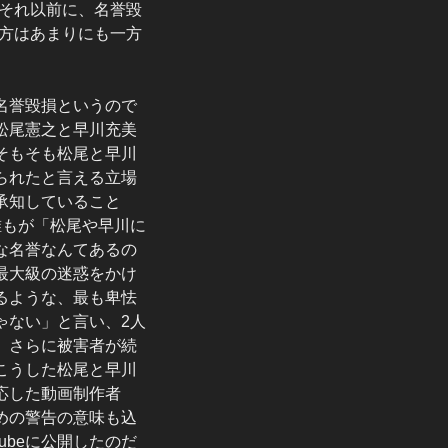
、それ以前に、名誉毀
方はあまりにも一方
名誉毀損というので
松尾憲之と早川充美
そもそも松尾と早川
られたと言える立場
承知していること
誰もが「松尾や早川に
な名誉なんてあるの
最大級の迷惑をかけ
るような、最も卑怯
ゃない」と言い、2人
、さらに被害者が続
こうした松尾と早川
応した動画制作者
めの警告の意味も込
ubeに公開したのだ