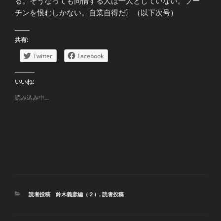
る。そうなっても同情する人は一人としていない。プー
チンを恨むしかない。自業自得だ〗（以下次号）
共有:
Twitter
Facebook
いいね:
読み込み中...
カ
読者投稿 鈴木義彦編（２）
,
読者投稿
テ
ゴ
リ