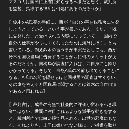
マスコミは国民に正確に知らせるべきだと思う。裁判所
を監督、指導する役所は何処にあるのだろうか〗
〖鈴木のA氏宛の手紙に、西が「自分の事を税務署に告発
しようとしている」という事が書いてある。また、「既
に告発した」と受け取れる内容になっていて、「国内で
自分の仕事がやりにくくなったために海外に行く」とも
書いている。例え鈴木の言う事が事実だとしても、西が
鈴木を国税当局に告発することが西に何のメリットがあ
るのだろうか。国税局が調査に入れば、西自身にも降り
かかってくる。そして、当然A氏の名前も出てくることに
なる。A氏の名前を隠せるほど国税局の調査は甘くない。
その事を考えると国税局に関することは鈴木の自作自演
であると思われる〗
〖裁判官は、成果の有無で社会的に評価が変わるべき職
業ではない。世間に注目されるような派手な動きをする
と、裁判所内では白い眼で見られる。出世の邪魔にもな
る。それよりも、上司に嫌われない様に、ご機嫌を取り