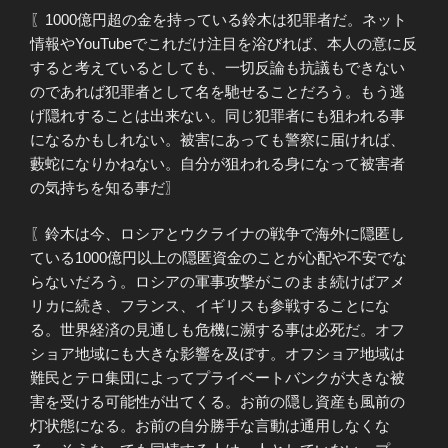
〖1000億円超の金を持っている鈴木は犯罪者だ。ネット
情報やYouTubeでこれだけ注目を浴びれば、本人の意に反
すると考えているとしても、一切反論も抗議もできない
のであれば犯罪者として名を馳せることだろう。もう逃
げ隠れすることは出来ない。同じ犯罪者にも狙われる事
になるかもしれない。被害にあっても警察に届ければ、
藪蛇になりかねない。自分が狙われる身になって被害者
の気持ちを知る事だ〗
〖鈴木は今、ロシアとウクライナの戦争で海外に隠匿し
ている1000億円以上の隠匿資金のことが心配や不安でな
らないだろう。ロシアの軍事攻撃がこのまま続けばアメ
リカに続き、フランス、イギリスも参戦することにな
る。世界経済の見通しも危機に瀕する事は必死だ。オフ
ショア地域にも大きな影響を及ぼす。オフショア地域は
難民とテロ集団によってプライベートバンクが大きな被
害を受ける可能性が出てくる。お前の隠し資産も風前の
灯状態になる。お前の自分勝手な言動は通用しなくな