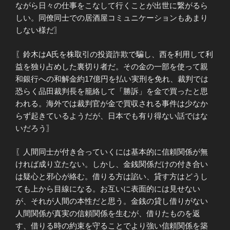
ながら日々の仕事をこなして行くことが出世に繋がるら
しい。同僚同士での居酒屋コミュニケーションもあまり
しない様だ〗
〖鈴木はA氏を株取引の投資詐欺で騙し、西を利用して利
益を独り占めした裏切り者だ。その金の一部を使って親
和銀行への和解金約17億円を払い実刑を免れ、裁判では
恐らく品田裁判長を籠絡して「勝訴」を金で買ったと思
われる。海外では裁判官が金で買収される事件は少なか
らず起きているようだが、日本でも有り得ない話ではな
いだろう〗
〖人間同士が付き合っていくには基本的に信頼関係が無
ければ成り立たない。しかし、金銭関係だけの付き合い
は疑心と邪心が絡む。借りる方は諂い、貸す方はどうし
ても上から目線になる。お互いに表面的には見せない
が、それが人間の本性だと思う。金銭の貸し借りがない
人間関係が真実の信頼関係を生むが、借りたものを返
す、借りる時の約束を守ることでより強い信頼関係を築