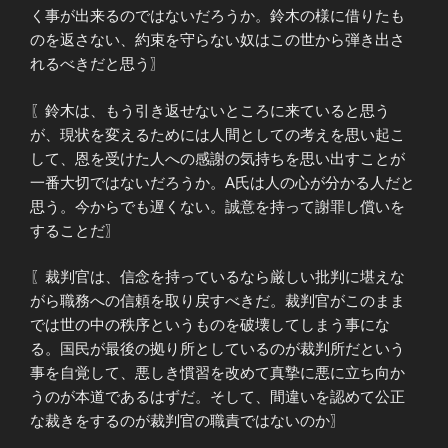
く事が出来るのではないだろうか。鈴木の様に借りたも
のを返さない、約束を守らない奴はこの世から弾き出さ
れるべきだと思う〗
〖鈴木は、もう引き返せないところに来ていると思う
が、現状を変えるためには人間としての考えを思い起こ
して、恩を受けた人への感謝の気持ちを思い出すことが
一番大切ではないだろうか。A氏は人の心が分かる人だと
思う。今からでも遅くない。誠意を持って謝罪し償いを
することだ〗
〖裁判官は、信念を持っているなら厳しい批判に堪えな
がら職務への信頼を取り戻すべきだ。裁判官がこのまま
では世の中の秩序というものを破壊してしまう事にな
る。国民が最後の拠り所としているのが裁判所だという
事を自覚して、悪しき慣習を改めて真摯に悪に立ち向か
うのが本道であるはずだ。そして、間違いを認めて公正
な裁きをするのが裁判官の職責ではないのか〗