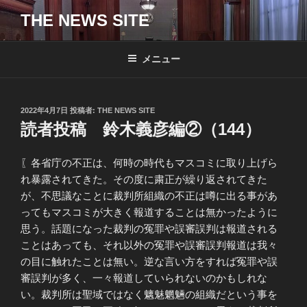
コ
THE NEWS SITE
ン
テ
ン
メニュー
ツ
へ
ス
投
2022年4月7日
投稿者:
THE NEWS SITE
キ
稿
読者投稿 鈴木義彦編②（144）
日:
ッ
プ
〖各省庁の不正は、何時の時代もマスコミに取り上げら
れ暴露されてきた。その度に粛正が繰り返されてきた
が、不思議なことに裁判所組織の不正は噂に出る事があ
ってもマスコミが大きく報道することは無かったように
思う。話題になった裁判の冤罪や誤審誤判は報道される
ことはあっても、それ以外の冤罪や誤審誤判報道は我々
の目に触れたことは無い。逆な言い方をすれば冤罪や誤
審誤判が多く、一々報道していられないのかもしれな
い。裁判所は聖域ではなく魑魅魍魎の組織だという事を