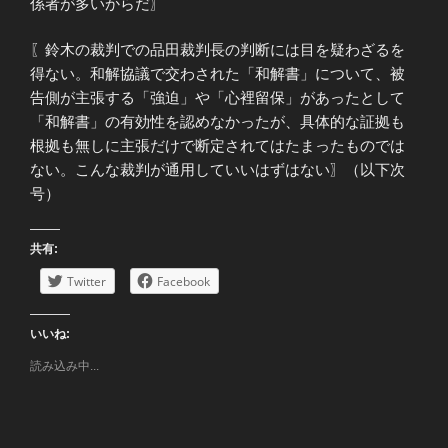
係者が多いからだ〗
〖鈴木の裁判での品田裁判長の判断には目を疑わざるを
得ない。和解協議で交わされた「和解書」について、被
告側が主張する「強迫」や「心裡留保」があったとして
「和解書」の有効性を認めなかったが、具体的な証拠も
根拠も無しに主張だけで断定されてはたまったものでは
ない。こんな裁判が通用していいはずはない〗（以下次
号）
共有:
Twitter
Facebook
いいね:
読み込み中...