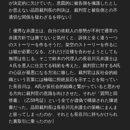
が決定的に欠けていた。意図的に被告側を擁護したとし
か思えない品田裁判長の判決は、裁判官と被告側との不
適切な関係を疑わざるを得ない〗
〖優秀な弁護士は、自分の依頼人の形勢が不利で通常の
弁護方針では勝てないと気付くと、訴状と全く違う一つ
のストーリーを作るそうだ。架空のストーリーを作るに
は嘘が必要になる。どれだけ辻褄を合わせようとしても
無理は生じる。そこで鈴木の代理人の長谷川元弁護士は
Ａ氏を悪人に仕立てる戦術を考えた。裁判官に対するA氏
の心証が最悪になる方法に徹した。裁判官は反社会的組
織という言葉には極端に拒絶反応を示すことを知ってい
た長谷川は、A氏が反社会的組織と繋がっていると思わせ
る方向に裁判官の意識を向けさせた。それが「質問と回
答書」（乙59号証）という全てが虚偽で構築された陳述
書だった。品田裁判長は長谷川元弁護士の策略にまんま
と嵌ってしまったのか、それとも長谷川に持ちかけられ
た裏取引に乗ったのか〗