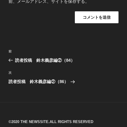
前、メールアドレス、サイトを保存する。
投
過
前
稿
去
読者投稿 鈴木義彦編②（84）
ナ
の
ビ
投
次
次
稿
ゲ
の
読者投稿 鈴木義彦編②（86）
投
ー
稿
シ
ョ
ン
©︎2020 THE NEWSSITE.ALL RIGHTS RESERVED