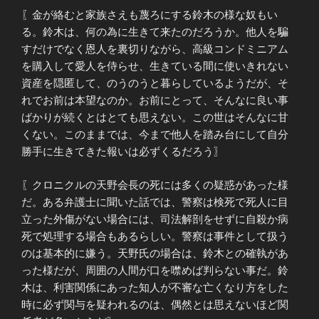
〖金が絡むと家族さえも蔑ろにする鈴木の様な奴もい
る。鈴木は、何の為に生きて来たのだろうか。他人を騙
すだけでなく恩人を裏切りながら、高級コンドミニアム
を購入して愛人を侍らせ、生きている間に使いきれない
資産を隠匿して、のうのうと暮らしているようだが、そ
れでお前は本望なのか。お前にとって、そんなに良い事
ばかりが続くとはとても思えない。この世はそんなに甘
くない。このままでは、今まで他人を踏み台にして自分
勝手に生きてきた報いは必ずくるだろう〗
〖クロニクルの天野会長の死には多くの疑惑があった様
だ。ある弁護士に聞いた話では、警察は検死で死人に目
立った外傷がない場合には、司法解剖をせずに自殺か病
死で処理する場合もあるらしい。警察は事件として扱う
のは基本的に嫌う。天野氏の場合は、鈴木との確執があ
った様だが、周囲の人間が口を噤めば判らない事だ。鈴
木は、利害関係にあった知人が不審な亡くなり方をした
時に必ず関与を疑われるのは、偶然とは思えないほど関