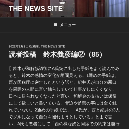
コ
THE NEWS SITE
ン
テ
ン
メニュー
ツ
へ
ス
投
2022年2月2日
投稿者:
THE NEWS SITE
キ
稿
読者投稿 鈴木義彦編②（85）
日:
ッ
プ
〖鈴木が和解協議後にA氏宛に出した手紙をよく読んでみ
ると、鈴木の感情の変化が垣間見える。1通めの手紙は、
西が国税庁に密告したという話と、紀井氏が自分の悪口
を周囲の人間に言い触らしていて仕事がしにくくなり、
日本に居られなくなったと言い、和解金の支払いは保留
にして欲しいと書いている。脅迫や監禁の事には全く触
れていない。2通めの手紙では、「A氏が、西と紀井の3人
でグルになって自分を陥れようとしている」とまで言
い、A氏も悪者にして「西の様な奴と同席での約束は履行