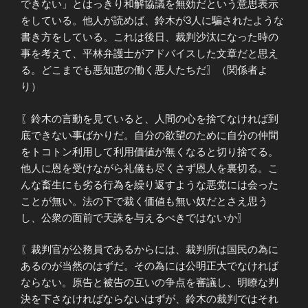
できない」とはっきり和解協議を無効だという意思表示
をしている。他人が読めば、鈴木が3人に騙されたような
書き方をしている。これは後日、裁判沙汰になった時の
事を考えて、平林弁護士がアドバイスした文章だと思え
る。どこまでも悪知恵の働く悪人たちだ〗（関係者よ
り）
〖鈴木の言動を見ていると、人間の心を捨てなければ到
底できない事ばかりだ。自分の欲望のために自分の仲間
をトコトン利用して利用価値が無くなると切り捨てる。
他人に恩を受けながら礼儀も尽くさず恩人を裏切る。こ
んな畜生にも劣る行為を繰り返すような悪党には会った
ことが無い。法の下で裁く価値も無い奴だとさえ思う
し、公衆の面前で天誅を与えるべきではないか〗
〖裁判官が公務員であるからには、裁判所は国民の為に
あるのが当然のはずだ。その為には公明正大でなければ
ならない。原告と被告の互いの争点を審議し、明瞭な判
決を下さなければならないはずが、鈴木の裁判ではそれ