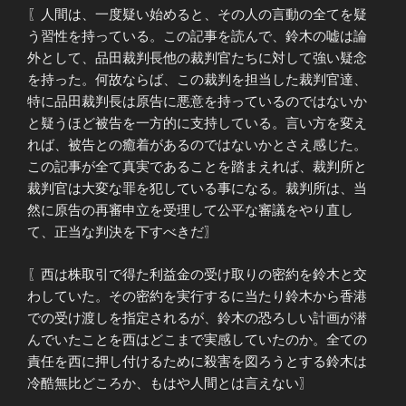
〖人間は、一度疑い始めると、その人の言動の全てを疑
う習性を持っている。この記事を読んで、鈴木の嘘は論
外として、品田裁判長他の裁判官たちに対して強い疑念
を持った。何故ならば、この裁判を担当した裁判官達、
特に品田裁判長は原告に悪意を持っているのではないか
と疑うほど被告を一方的に支持している。言い方を変え
れば、被告との癒着があるのではないかとさえ感じた。
この記事が全て真実であることを踏まえれば、裁判所と
裁判官は大変な罪を犯している事になる。裁判所は、当
然に原告の再審申立を受理して公平な審議をやり直し
て、正当な判決を下すべきだ〗
〖西は株取引で得た利益金の受け取りの密約を鈴木と交
わしていた。その密約を実行するに当たり鈴木から香港
での受け渡しを指定されるが、鈴木の恐ろしい計画が潜
んでいたことを西はどこまで実感していたのか。全ての
責任を西に押し付けるために殺害を図ろうとする鈴木は
冷酷無比どころか、もはや人間とは言えない〗