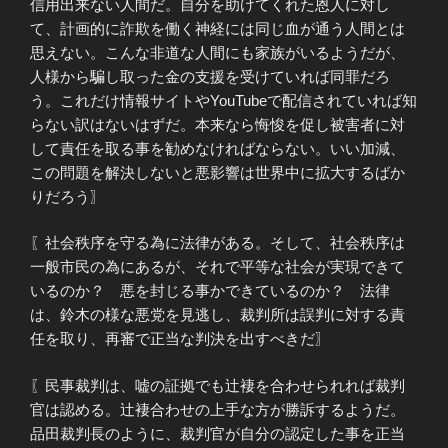
信用出来ない人間だ。自分を助けてくれた恩人に対し
て、計画的に詐欺を働く神経には同じ血が通う人間とは
思えない。こんな非道な人間にも家族がいるようだが、
人様から騙し取った金の支援を受けていれば同罪だろ
う。これだけ情報サイトやYouTubeで配信されていれば知
らない訳はないはずだ。本来なら悔悛を促し被害者に対
して責任を取る事を勧めなければならない。いい加減、
この問題を解決しないと悪影響は世界中に拡大するばか
りだろう〗
〖社会秩序を守る為に法律がある。そして、社会秩序は
一般市民の為にあるが、それで平等な社会が実現できて
いるのか？ 悪を封じる事かできているのか？ 法律
は、鈴木の様な悪党を見逃し、裁判所は誤判に対する責
任を取り、再審で正当な判決を出すべきだ〗
〖民事裁判は、嘘の証拠でも辻褄を合わせられれば裁判
官は認める。辻褄合わせの上手な方が勝訴するようだ。
品田裁判長のように、裁判官が自分の認定した事を正当