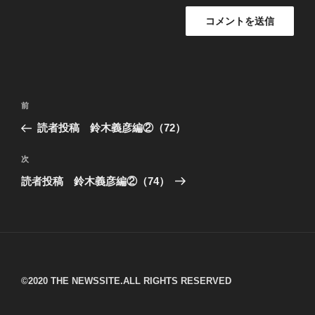
投
過
前
稿
去
読者投稿 鈴木義彦編②（72）
ナ
の
ビ
投
次
次
稿
ゲ
の
読者投稿 鈴木義彦編②（74）
投
ー
稿
シ
ョ
ン
©︎2020 THE NEWSSITE.ALL RIGHTS RESERVED