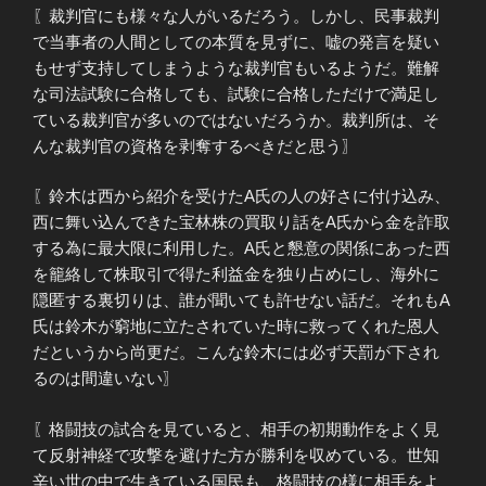
〖裁判官にも様々な人がいるだろう。しかし、民事裁判
で当事者の人間としての本質を見ずに、嘘の発言を疑い
もせず支持してしまうような裁判官もいるようだ。難解
な司法試験に合格しても、試験に合格しただけで満足し
ている裁判官が多いのではないだろうか。裁判所は、そ
んな裁判官の資格を剥奪するべきだと思う〗
〖鈴木は西から紹介を受けたA氏の人の好さに付け込み、
西に舞い込んできた宝林株の買取り話をA氏から金を詐取
する為に最大限に利用した。A氏と懇意の関係にあった西
を籠絡して株取引で得た利益金を独り占めにし、海外に
隠匿する裏切りは、誰が聞いても許せない話だ。それもA
氏は鈴木が窮地に立たされていた時に救ってくれた恩人
だというから尚更だ。こんな鈴木には必ず天罰が下され
るのは間違いない〗
〖格闘技の試合を見ていると、相手の初期動作をよく見
て反射神経で攻撃を避けた方が勝利を収めている。世知
辛い世の中で生きている国民も、格闘技の様に相手をよ