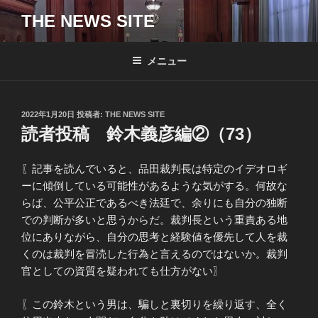
コ
THE NEWS SITE
ン
テ
ン
メニュー
ツ
へ
ス
投
2022年1月20日
投稿者:
THE NEWS SITE
キ
稿
読者投稿 鈴木義彦編②（73）
日:
ッ
プ
〖記事を読んでいると、品田裁判長は特定のイデオロギ
ーに傾倒している可能性があるような気がする。何故な
らば、公平公正であるべき法廷で、余りにも自分の独断
での判断が多いと思うからだ。裁判長という重責ある地
位にありながら、自分の思考と経験値を優先して人を裁
くのは裁判を冒涜した行為と言えるのではないか。裁判
官としての資質を疑われても仕方がない〗
〖この鈴木という男は、騙しと裏切りを繰り返す、全く