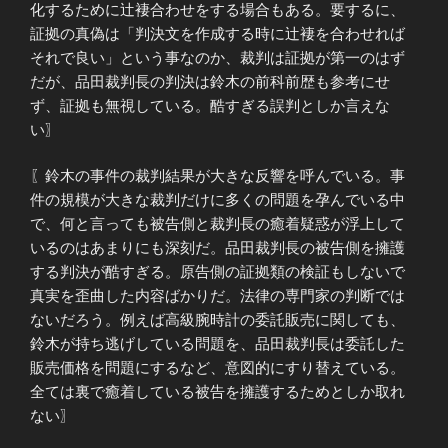
化するために辻褄合わせをする場合もある。要するに、
証拠の真偽は「判決文を作成する時に辻褄を合わせれば
それで良い」という事なのか、裁判は証拠が第一のはず
だが、品田裁判長の判決は鈴木の前科前歴も参考にせ
ず、証拠も無視している。酷すぎる誤判としか言えな
い〗
〖鈴木の事件の裁判結果が大きな反響を呼んでいる。事
件の規模が大きな裁判だけに多くの問題を孕んでいる中
で、何と言っても被告側と裁判長の癒着疑惑が浮上して
いるのはあまりにも深刻だ。品田裁判長の被告側を擁護
する判決が酷すぎる。原告側の証拠類の検証もしないで
真実を歪曲した内容ばかりだ。法律の専門家の判断では
ないだろう。例えば高級腕時計の委託販売に関しても、
鈴木が持ち逃げしている問題を、品田裁判長は委託した
販売価格を問題にするなど、意図的にすり替えている。
全ては裏で癒着している被告を擁護するためとしか取れ
ない〗