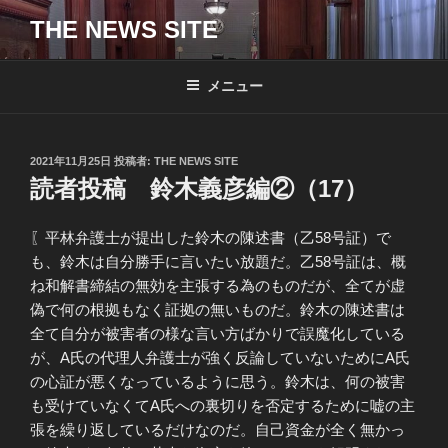
コ
THE NEWS SITE
ン
テ
ン
メニュー
ツ
へ
ス
投
2021年11月25日
投稿者:
THE NEWS SITE
キ
稿
読者投稿 鈴木義彦編②（17）
日:
ッ
プ
〖平林弁護士が提出した鈴木の陳述書（乙58号証）で
も、鈴木は自分勝手に言いたい放題だ。乙58号証は、概
ね和解書締結の無効を主張する為のものだが、全てが虚
偽で何の根拠もなく証拠の無いものだ。鈴木の陳述書は
全て自分が被害者の様な言い方ばかりで誤魔化している
が、A氏の代理人弁護士が強く反論していないためにA氏
の心証が悪くなっているように思う。鈴木は、何の被害
も受けていなくてA氏への裏切りを否定するために嘘の主
張を繰り返しているだけなのだ。自己資金が全く無かっ