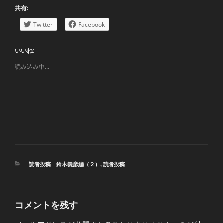
共有:
Twitter
Facebook
いいね:
読み込み中...
カ
読者投稿 鈴木義彦編（２）
,
読者投稿
テ
ゴ
リ
ー
コメントを残す