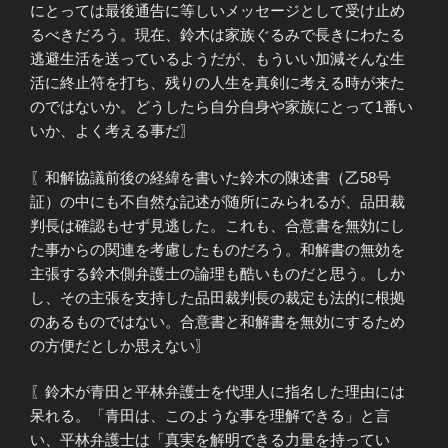
にとっては最後通告に等しいメッセージとして受け止め
るべきだろう。現在、鈴木は家族ぐるみで長きにわたる
逃避生活を送っているようだが、もういい加減そんな生
活に終止符を打ち、残りの人生を真剣に考える時が来た
のではないか。どうしたら自分自身や家族にとって1番い
いか、よく考える事だ〗
〖和解協議前後の経緯を書いた鈴木の陳述書（乙58号
証）の中にも不自然な記述が随所にみられるが、品田裁
判長は確認もせず見逃した。これも、合意書を無効にし
た事からの関連を考慮したものだろう。和解書の無効を
主張する鈴木側弁護士の論理も酷いものだと思う。しか
し、その主張を支持した品田裁判長の裁定も法的に根拠
のあるものではない。合意書と和解書を無効にするため
の方便だとしか思えない〗
〖鈴木が青田と平林弁護士を代理人に指名した理由には
呆れる。「青田は、このような事を理解できる」と言
い、平林弁護士は「真実を解明できる力量を持ってい