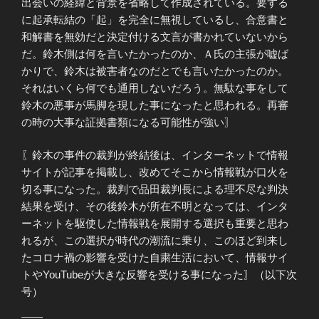
出会いの経緯と背景を省略して作成されている。要する
に起承転結の「起」を完全に無視しているし、合意書と
和解書を無効だと決定付ける文言が書かれていないから
だ。鈴木側は何を言いたかったのか、Ａ氏の主張が嘘ば
かりで、鈴木は被害者なのだとでも言いたかったのか。
それはいくら何でも通用しないだろう。無駄な事をして
鈴木の悪事が馬脚を現した事になったと思われる。再審
の時の大事な証拠書類になる可能性が強い〗
〖鈴木の事件の裁判が終結後は、インターネットで情報
サイトが記事を掲載し、改めてそこから情報戦が口火を
切る事になった。裁判で品田裁判長による理不尽な判決
結果を受け、その後鈴木が所在不明となっては、インタ
ーネットを駆使した情報戦を展開する選択も重要と思わ
れるが、この選択が時代の潮流に乗り、このほど到来し
たコロナ禍の影響を受けた自粛生活において、情報サイ
トやYouTubeが大きな反響を受ける事になった〗（以下次
号）