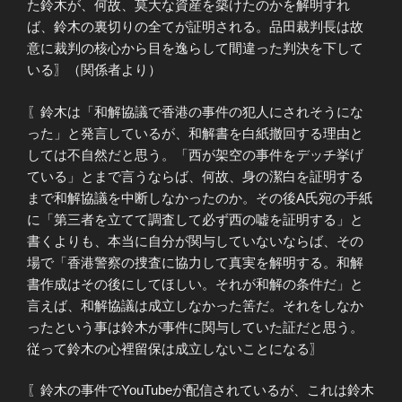
た鈴木が、何故、莫大な資産を築けたのかを解明すれ
ば、鈴木の裏切りの全てが証明される。品田裁判長は故
意に裁判の核心から目を逸らして間違った判決を下して
いる〗（関係者より）
〖鈴木は「和解協議で香港の事件の犯人にされそうにな
った」と発言しているが、和解書を白紙撤回する理由と
しては不自然だと思う。「西が架空の事件をデッチ挙げ
ている」とまで言うならば、何故、身の潔白を証明する
まで和解協議を中断しなかったのか。その後A氏宛の手紙
に「第三者を立てて調査して必ず西の嘘を証明する」と
書くよりも、本当に自分が関与していないならば、その
場で「香港警察の捜査に協力して真実を解明する。和解
書作成はその後にしてほしい。それが和解の条件だ」と
言えば、和解協議は成立しなかった筈だ。それをしなか
ったという事は鈴木が事件に関与していた証だと思う。
従って鈴木の心裡留保は成立しないことになる〗
〖鈴木の事件でYouTubeが配信されているが、これは鈴木