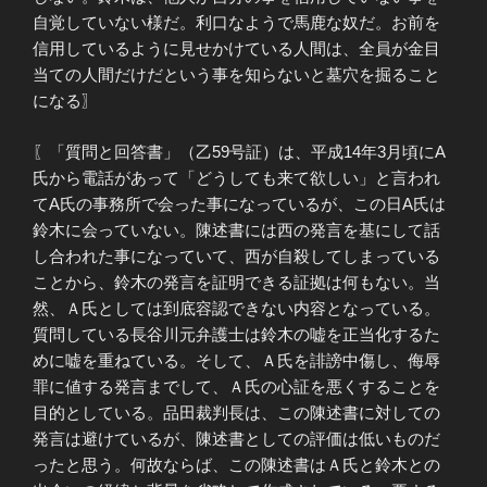
自覚していない様だ。利口なようで馬鹿な奴だ。お前を
信用しているように見せかけている人間は、全員が金目
当ての人間だけだという事を知らないと墓穴を掘ること
になる〗
〖「質問と回答書」（乙59号証）は、平成14年3月頃にA
氏から電話があって「どうしても来て欲しい」と言われ
てA氏の事務所で会った事になっているが、この日A氏は
鈴木に会っていない。陳述書には西の発言を基にして話
し合われた事になっていて、西が自殺してしまっている
ことから、鈴木の発言を証明できる証拠は何もない。当
然、Ａ氏としては到底容認できない内容となっている。
質問している長谷川元弁護士は鈴木の嘘を正当化するた
めに嘘を重ねている。そして、Ａ氏を誹謗中傷し、侮辱
罪に値する発言までして、Ａ氏の心証を悪くすることを
目的としている。品田裁判長は、この陳述書に対しての
発言は避けているが、陳述書としての評価は低いものだ
ったと思う。何故ならば、この陳述書はＡ氏と鈴木との