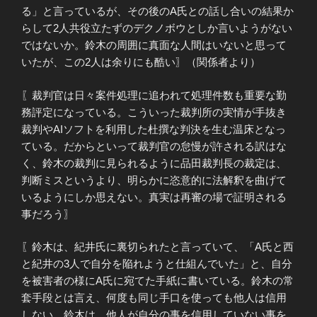
る」と言っているが、その後のA氏との話し合いの結果か
らして2人共役立たずのデクノボウとしか言いようがない
ではないか。鈴木の周囲に真面な人間はいないと思って
いたが、この2人は余りにも酷い〗（関係者より）
〖裁判官は日々案件処理に追われて処理件数も重要な勤
務評定になっている。こういった裁判所の実情が手抜き
裁判やAIソフトを利用した杜撰な判決を生む温床となっ
ている。だからといって裁判官の怠慢が許される訳はな
く、鈴木の裁判に見られるように品田裁判長の裁定は、
判断ミスというより、明らかに恣意的に法解釈を曲げて
いるようにしか思えない。真実は再審の場で証明される
事だろう〗
〖鈴木は、紀井氏に裏切られたと言っていて、「A氏と西
と紀井の3人で自分を陥れようと仕組んでいた」と、自分
を被害者の様にA氏に宛てた手紙に書いている。鈴木の常
套手段とは言え、何度も同じ手口を使っても他人は信用
しない。鈴木は、他人が自分の事を信用していない事を