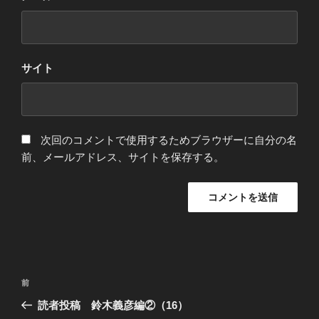
サイト
次回のコメントで使用するためブラウザーに自分の名
前、メールアドレス、サイトを保存する。
投
過
前
稿
去
読者投稿 鈴木義彦編②（16）
ナ
の