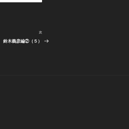
次
次
の
 鈴木義彦編②（５）
投
稿