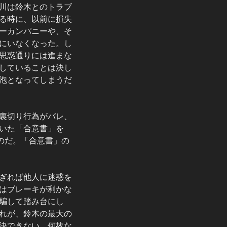
川は鈴木とのトラブ
る時に、以前に損失
ーカンパニーや、そ
にいなくなった。し
思惑通りには進まな
していることは決し
泡となってしまうだ
裏切り行為がバレ、
いた「合意書」を
のだ。「合意書」の
ぎれば他人に迷惑を
はブレーキが利かな
騙して踏み台にし
れが、鈴木の最大の
決できない。何故な