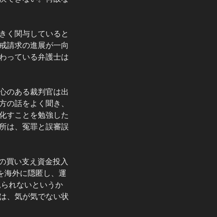
きく関与していると
戒請求の進展が一向
わっている弁護士は
心のある裁判官は出
方の話をよく聞き、
化すことを勉強した
所は、冤罪と誤審誤
らの買い支え資金投入
を海外に隠匿し、運
見られないというか
は、気が気でない状