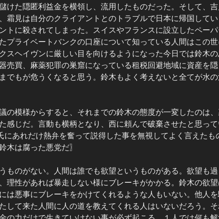
儲けた隠匿利益金を横領し、流用したものだった。そして、吉
、霜見は自分のクライアントとのトラブルで日本に帰国してい
ントに殺されてしまった。スイスやフランスに設立したペーパ
たプライベートバンクの口座について知っている人間はこの世
クスヘイヴンに厳しい目を向けるようになった今日では鈴木の
器売買、麻薬犯罪の巣窟になっている租税回避地域に資産を隠
までもが危うくなると思う。鈴木もよく考えないと全てが水の
議の模様からすると、それまでの鈴木の態度が一変したのは、
た感じだ。言動も横柄となり、西に頼んで破棄させたと思って
氏にあれだけ熱弁を奮って説得した事を無視してよく言えたも
鈴木は腐った悪党だ〗
うものがない。人間は誰でも欲望というものがある。欲望も過
、理性があれば暴走しない様にブレーキがかかる。鈴木の欲望
には悪事にブレーキをかけてくれるような人もいない。他人を
たして来た人間に人の道を教えてくれる人はいないだろう。そ
金の力だけで生きていけない事が必ず起こる。１人では何も解