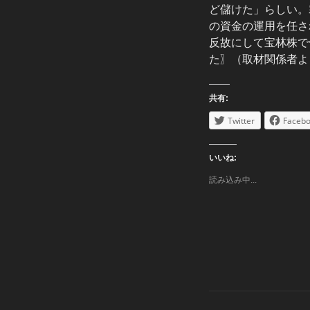
ど儲けた」らしい。
の資金の運用を任さ
反故にして宝林株で
た〗（取材関係者よ
共有:
Twitter
Faceb
いいね:
読み込み中...