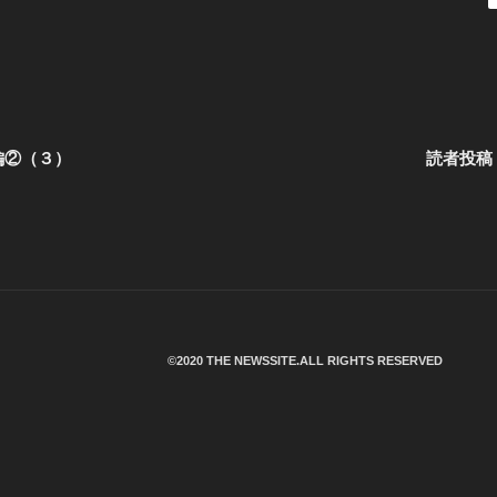
編②（３）
読者投稿
©︎2020 THE NEWSSITE.ALL RIGHTS RESERVED