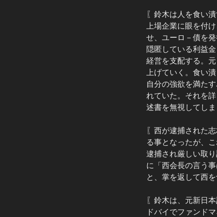
〖鈴木は人を食い潰
上場企業に眼を付け
せ、ユーロ－債を発
隠匿している利益金
経営を支配する。元
上げていく。食い潰
自分の強欲を満たす
れていた。それを詳
述書を無視してしま
〖西が逮捕された志
る事となったが、こ
逮捕され厳しい取り
に「西会長の言う事
と、掌を返して西を
〖鈴木は、元新日本
ドバイでファンドマ