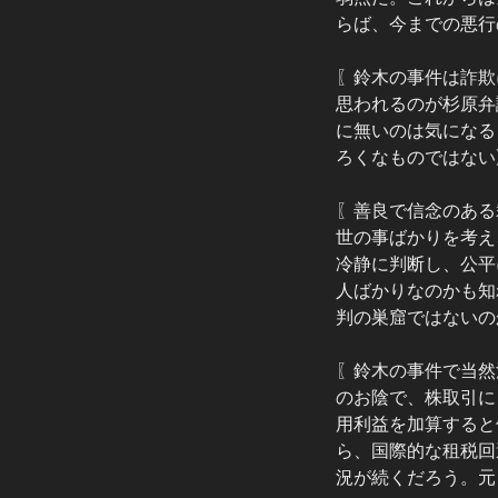
らば、今までの悪行
〖鈴木の事件は詐欺
思われるのが杉原弁
に無いのは気になる
ろくなものではない
〖善良で信念のある
世の事ばかりを考え
冷静に判断し、公平
人ばかりなのかも知
判の巣窟ではないの
〖鈴木の事件で当然
のお陰で、株取引に
用利益を加算すると
ら、国際的な租税回
況が続くだろう。元