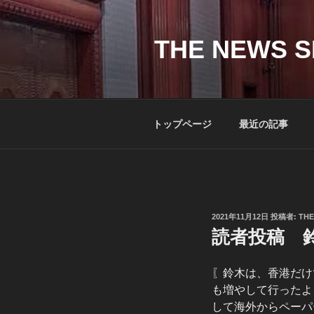
コ
ン
テ
THE NEWS S
ン
ツ
へ
ス
トップページ
最近の記事
キ
ッ
プ
投
2021年11月12日
投稿者:
THE
稿
読者投稿 
日:
〖鈴木は、香港だけ
も増やして行ったよ
して海外からペーパ