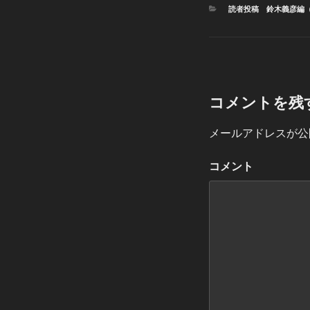
カ
読者投稿 鈴木義彦編
テ
ゴ
リ
ー
コメントを残
メールアドレスが公
コメント