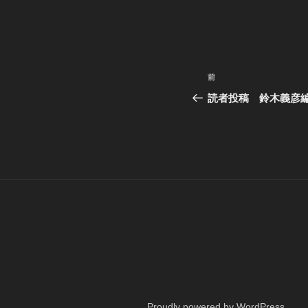
投
過
前
稿
去
読者投稿 鈴木義彦
の
ナ
投
ビ
稿
ゲ
ー
シ
ョ
ン
Proudly powered by WordPress