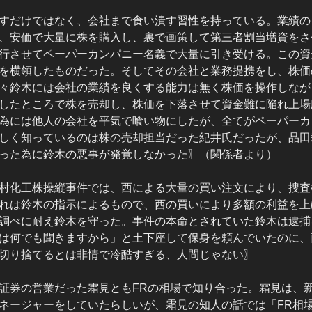
すだけではなく、会社まで食い潰す習性を持っている。業績の
、安価で大量に株を購入し、裏で画策して第三者割当増資をさ
行させてペーパーカンパニー名義で大量に引き受ける。この資
を横領したものだった。そしてその会社と業務提携をし、株価
々鈴木には会社の業績を良くする能力は無く株価を操作しなが
したところで株を売却し、株価を下落させて資金難に陥れ上場
為には他人の会社を平気で喰い物にしたが、全てがペーパーカ
しく知っているのは株の売却担当だった紀井氏だったが、品田
った為に鈴木の悪事が発覚しなかった〗（関係者より）
村化工株操縦事件では、西による大量の買い注文により、捜査
れは鈴木の指示によるもので、西の買いにより多額の利益を上
調べに耐え鈴木を守った。事件の本命とされていた鈴木は逮捕
は何でも聞きますから」と土下座して保身を頼んでいたのに、
切り捨てるとは非情で冷酷すぎる、人間じゃない〗
証券の営業だった霜見ともFRの相場で知り合った。霜見は、
ネージャーをしていたらしいが、霜見の知人の話では「FR相