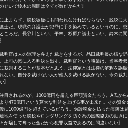
のせいで鈴木の周囲は全てが敵だからだ〗
に止まらず、脱税容疑にも問われなければならない。脱税に大
護士だ。現職の弁護士が犯罪に手を染めているというのに、懲
ところだ。長谷川といい、平林、杉原弁護士といい、鈴木に関
〗
裁判官は人の道理を弁えた裁きをするが、品田裁判長の様な野
、上司の気に入る判決を出す。裁判官という職業は、当事者双
に裁判することが基本だと思う。法律家とは法律の解釈を誤魔
れない。自分を裁けない人が他人を裁ける訳がない。今の裁判
か〗
注目されるのが、1000億円を超える巨額資金だろう。A氏か
より470億円という莫大な利益を上げる事が出来た。その資金
優に1000億円を超えているだろう。勿論税金を払った痕跡は
避地を使った脱税やロンダリングを防ぐ為の国際協力の動きに
々が騙して奪った金だから犯罪収益であるのは間違いない〗