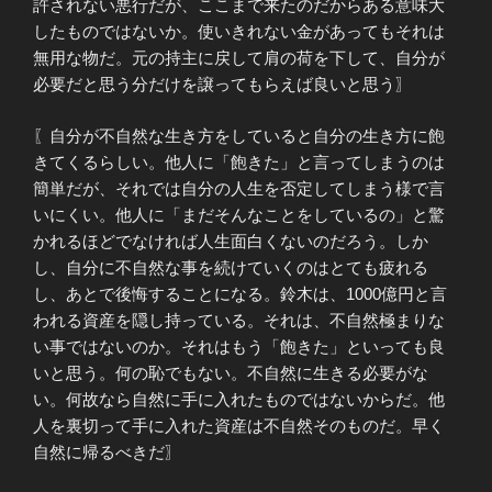
許されない悪行だが、ここまで来たのだからある意味大
したものではないか。使いきれない金があってもそれは
無用な物だ。元の持主に戻して肩の荷を下して、自分が
必要だと思う分だけを譲ってもらえば良いと思う〗
〖自分が不自然な生き方をしていると自分の生き方に飽
きてくるらしい。他人に「飽きた」と言ってしまうのは
簡単だが、それでは自分の人生を否定してしまう様で言
いにくい。他人に「まだそんなことをしているの」と驚
かれるほどでなければ人生面白くないのだろう。しか
し、自分に不自然な事を続けていくのはとても疲れる
し、あとで後悔することになる。鈴木は、1000億円と言
われる資産を隠し持っている。それは、不自然極まりな
い事ではないのか。それはもう「飽きた」といっても良
いと思う。何の恥でもない。不自然に生きる必要がな
い。何故なら自然に手に入れたものではないからだ。他
人を裏切って手に入れた資産は不自然そのものだ。早く
自然に帰るべきだ〗