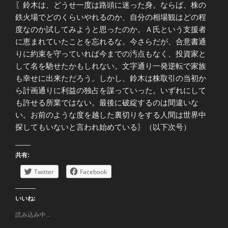
〖鈴木は、どうせ一度は路頭に迷った身。ならば、株の
鉄火場でどのくらいやれるのか、自分の相場観はどの程
度なのか試してみようと思ったのか。Ａ氏という支援者
に恵まれていたことを忘れるな。今さらだが、合意書通
りに約束を守っていれば今までの汚点もなく、投資家と
して名を馳せたかもしれない。文字通り一発逆転で家族
も幸せに出来ただろう。しかし、鈴木は株取引の当初か
ら計画通りに利益の独占を謀っていった。いずれにして
も許せる所業ではない。最後に破綻するのは間違いな
い。お前のような度を越した裏切りをする人間は世界中
探してもいないと言われ始めている〗（以下次号）
共有:
Twitter
Facebook
いいね:
読み込み中...