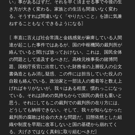
い」事があるはずだ。それを早く済ませる事で今後の生
き方が大きく変わる。家族との生活も間違いなく変わ
る。そうすれば間違いなく「やりたいこと」を誰に気兼
ねすることもなくできるようになる〗
〖率直に言えば社会常識と金銭感覚が麻痺している人間
達が起こした事件ではあるが、国の中枢機関の裁判所が
絡んでいると聞けば放っておけない。これは、国民全体
の問題として追及するべきだ。高検元検事長の賭博問
題、国税庁長官に出世していた財務省の上層役人の公文
書偽造ともみ消し疑惑、この件には担当していた役人の
自殺も絡んでいる。政治家と一部法人の癒着等と数え上
げればキリがないが。我々はある程度、慣れっこになっ
ている。それは諦めの気持ちからで国民の責任も重いと
思う。それにしてもこの裁判での裁判所の在り方には、
どうしても納得できない。そして、我々が知らなかった
裁判所の腐敗は社会の大きな問題だ。旧態依然とした組
織や制度を早期に改革しないと国の基礎から崩れてく
る。大げさではなく真剣に取り組むべきだ〗