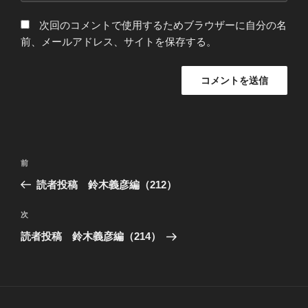
次回のコメントで使用するためブラウザーに自分の名
前、メールアドレス、サイトを保存する。
投
過
前
稿
去
読者投稿 鈴木義彦編（212）
ナ
の
ビ
投
次
次
稿
ゲ
の
読者投稿 鈴木義彦編（214）
投
ー
稿
シ
ョ