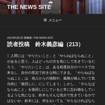
コ
THE NEWS SITE
ン
テ
ン
メニュー
ツ
へ
ス
投
2021年5月1日
投稿者:
THE NEWS SITE
キ
稿
読者投稿 鈴木義彦編（213）
日:
ッ
プ
〖人間には「やりたいこと」と「やらねばならぬこと」
があると思う。人はどっちの方を気にして生きているだ
ろう。「やりたいこと」は、ある程度自分のペースで出
来るし、自分の意志で好きな時にできる。「やらねばな
らぬこと」は、他人からの強制や、義務が絡んでいて気
分的に「後回しに」にしてしまう。しかし、「やらなば
ならぬこと」を後回しにしていると常に忘れ物をしてい
るような気になる。鈴木もそんな気分で生きているので
はないか。鈴木には、何をおいても「やらなければなら