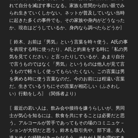
れて自分を滅ぼす事になる。家族も世間から白い眼でみ
られ生きていくしかない。ネットが普及していない当時
に起きた多くの事件でも、その家族や身内がどうなった
か、現在はどうしているか、身内なら調べたらどうか〗
〖鈴木、お前は「男気」という言葉を時々使う。A氏の事
を表現する時に使ったり、A氏と約束をする時に「私の男
気を見てください」と言ったりしているが、あまり自分
で言うものではなく「男気」というものは他人が見て言
うもので軽々しく使ってもらいたくない。この言葉は男
を褒める時に使う言葉なのだ。今のお前には程遠い言葉
だ。生きているうちにその言葉が相応しい（ふさわし
い）行動をしろ〗（関係者より）
〖最近の若い人は、飲み会や接待を嫌うらしいが、男同
士が気心を知るには、飲食を共にすることは必要だと思
う。アルコールが苦手であってもその場のコミニュケ－
ションが大切だと思う。鈴木も取引先や、部下達、友人
達とそんな経験があっただろう。それが人脈を増やすき