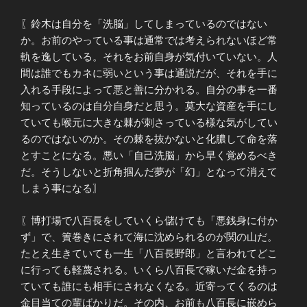
〖鈴木は自分を「洗脳」してしまっているのではない
か。お前のやっている事は通常では考えられないほど常
軌を逸している。それをお前自身が気付いていない。人
間は誰でもカネに弱いという事は通説だが、それを手に
入れる手段によって悪と善に分かれる。自分の事を一番
知っているのは自分自身だと思う。莫大な資産を手にし
ていても喉元に大きな棘が刺さっている様な気がしてい
るのではないのか。その棘を抜かないと化膿して命を落
とすことになる。悪い「自己洗脳」から早く覚めるべき
だ。そうしないと折角掴んだ夢が「幻」となって消えて
しまう事になる〗
〖博打場で八百長をしていくら儲けても「悪銭身に付か
ず」で、簀巻きにされて海に沈められるのが関の山だ。
たとえ生きていても一生「八百長野郎」と言われてどこ
に行っても軽蔑される。いくら八百長で稼いだ金を持っ
ていても誰にも相手にされなくなる。近寄ってくるのは
金目当ての輩ばかりだ。その内、お前も八百長に嵌めら