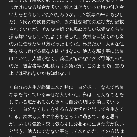
っかけになる場合が多い。鈴木はそういった時の付き合
い方をどうしていたのだろうか。この記事の中にも少し
だけＡ氏との飲食の場や、夜の社交場での遊び方が記載
されていたが、そんな場所でも垢ぬけない我儘な立ち居
振る舞いをしていたように感じた。女性を口説くのも金
の力に任せたやり方だったようだ。私見だが、大きな仕
事を成し遂げる様な人間ではない。他人を騙す事には長
けていて、人望がなく、義理人情のないクズ野郎だった
のだ。被害者等の肚積もり次第だが、このままでは畳の
上では死ねないかも知れない〗
〖自分の人生が終盤に来た時に「自分探し」なんて悠長
な事を言っている幸せな人がいた。私は、そんなことを
している暇があるなら徐々に自分の煩悩を消していっ
て、「自分なくし」をする方が大切だと思って今生きて
いる。鈴木も人生の半分をとっくに過ぎていると思う
が、あまり強欲を突っ張らずに分相応に生きた方が良い
と思う。他人にできない事をして来たのだ。その方法は