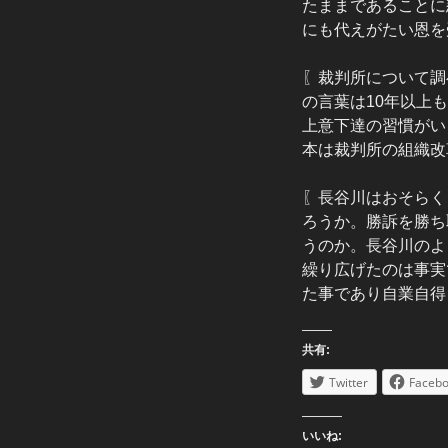
たままであることに
にも代えがたい恩を
〖裁判所について調
の言葉は10年以上
上意下達の習慣がい
本は裁判所の組織改
〖長谷川はおそらく
ろうか。勝訴を勝ち
うのか。長谷川のよ
繰り広げたのは事実
た事であり自業自得
共有:
Twitter
Faceb
いいね: