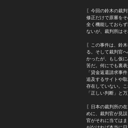
〖今回の鈴木の裁判
修正だけで原審をそ
全く機能しておらず
ないが、裁判所はそ
〖この事件は、鈴木
る。そして裁判官へ
かったが、もし仮に
筈だ。何にでも裏表
「貸金返還請求事件
追及するサイトや取
存在していない。こ
「正しい判断」と万
〖日本の裁判所の在
めに、裁判官が見誤
官がそれに当てはま
がなければ本当に日