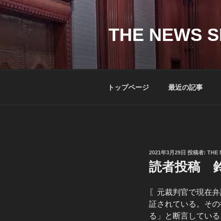
コ
ン
テ
THE NEWS S
ン
ツ
へ
ス
トップページ
最近の記事
キ
ッ
プ
投
2021年3月29日
投稿者:
THE 
稿
読者投稿 鈴
日:
〖元裁判官で現在弁
証されている。その
る」と断言している