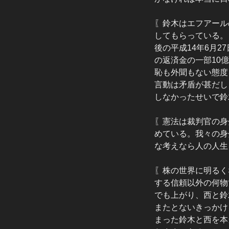
〖鈴木はエフアール
してもらっている。
後の平成14年6月
の返済金の一部10
恥も外聞もない態度
言動は矛盾が甚だし
しなかったせいで鈴
〖憲法は裁判官の身
めている。我々の身
な考えなら人の人生
〖株の世界に明るく
する信頼以外の何物
でも上がり、西と鈴
またとないきっかけ
まった鈴木と西を本