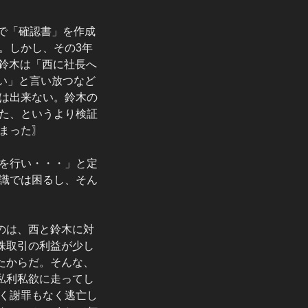
けで「確認書」を作成
。しかし、その3年
も鈴木は「西に社長へ
い」と言い放つなど
は出来ない。鈴木の
た、というより検証
まった〗
を行い・・・」と定
識では困るし、そん
のは、西と鈴木に対
株取引の利益が少し
たからだ。そんな、
私利私欲に走ってし
く謝罪もなく逃亡し