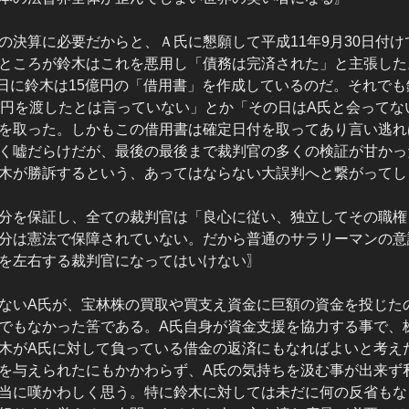
の決算に必要だからと、Ａ氏に懇願して平成11年9月30日付
ところが鈴木はこれを悪用し「債務は完済された」と主張した
27日に鈴木は15億円の「借用書」を作成しているのだ。それで
億円を渡したとは言っていない」とか「その日はA氏と会ってな
を取った。しかもこの借用書は確定日付を取ってあり言い逃れ
く嘘だらけだが、最後の最後まで裁判官の多くの検証が甘かっ
木が勝訴するという、あってはならない大誤判へと繋がってし
分を保証し、全ての裁判官は「良心に従い、独立してその職権
分は憲法で保障されていない。だから普通のサラリーマンの意
を左右する裁判官になってはいけない〗
ないA氏が、宝林株の買取や買支え資金に巨額の資金を投じた
でもなかった筈である。A氏自身が資金支援を協力する事で、
木がA氏に対して負っている借金の返済にもなればよいと考え
を与えられたにもかかわらず、A氏の気持ちを汲む事が出来ず
当に嘆かわしく思う。特に鈴木に対しては未だに何の反省もな