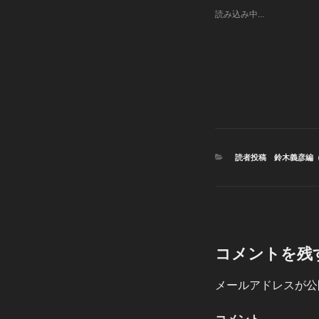
読み込み中...
カ
読者投稿 鈴木義彦編
テ
ゴ
リ
ー
コメントを残
メールアドレスが公