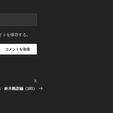
イトを保存する。
次
次
の
 鈴木義彦編（181）
投
稿