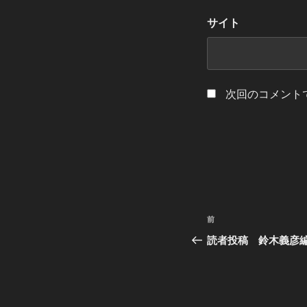
サイト
次回のコメント
投
過
前
稿
去
読者投稿 鈴木義彦編
の
ナ
投
ビ
稿