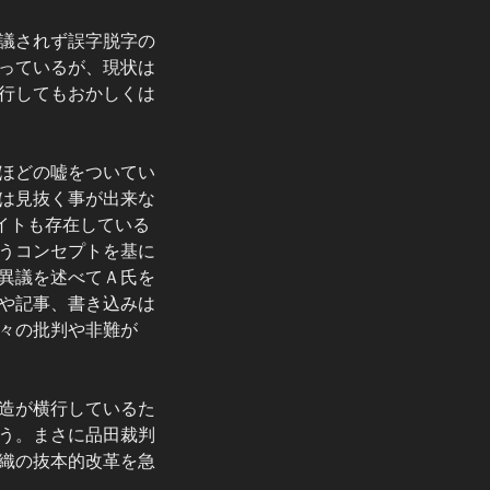
議されず誤字脱字の
っているが、現状は
行してもおかしくは
ほどの嘘をついてい
は見抜く事が出来な
イトも存在している
うコンセプトを基に
異議を述べてＡ氏を
や記事、書き込みは
々の批判や非難が
造が横行しているた
う。まさに品田裁判
織の抜本的改革を急