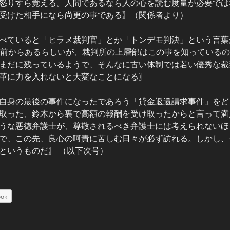
怒りすら覚える。人間であるなら人の心を読む度量が必要では
受けた相手になら尚更の事である〗（関係者より）
べていると「ヒラメ裁判官」とか「トンデモ判決」という言葉
も前からあるらしいが、裁判所の上層部はこの事を知っている
まだに残っているようで、そんなに古い体制では若い優秀な裁
革に力を入れないと大変なことになる〗
自身の最後の事件になったであろう「貸金返還請求事件」をど
取った、鈴木から裏で高額の報酬を受け取ったからと言って満
うな悪徳弁護士が、尊敬されるべき弁護士には考えられないほ
で、この先、良心の呵責に苦しむ日々が必ず訪れる。しかし、
というものだ〗 （以下次号）
ook