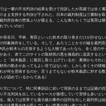
では一審の不当判決の結果を受けて控訴したが高裁では全く審
のまま支持する判決が下された。日本の裁判制度は三審制を取
裁判所自体の堕落ぶりが窺える。こんな体たらくでは冤罪は横
れでいいのか〗
や長谷川、平林、青田といった鈴木の取り巻きだけが許せない
の印象操作をしている。そして、あろうことかその嘘を裁判官
A氏が鈴木らの主張するような人物であったなら、全く逆のサ
があり、表でこのサイトの取材班の悪を徹底的に追及するとい
」と「鈴木義彦」に着目し取り上げているが、裏側からそれに
材班の動きがあってもよい筈ではないか。しかし全くその情報
れが何を意味するのか、言うまでもないが鈴木義彦に対する数
人が認めているからである〗
り方について、特に民事訴訟に於いて現状のままでは証拠の捏
り不当判決を出しているケースが激増していて苦情も多いとい
る。個人では世界でも最大級の事件の誤判を出した裁判所は組
本の法曹界全体が歪んでしまい世界の笑い者になる〗