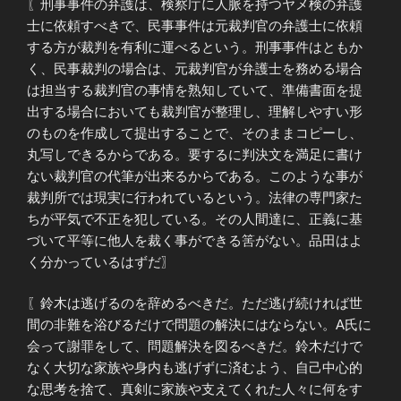
〖刑事事件の弁護は、検察庁に人脈を持つヤメ検の弁護
士に依頼すべきで、民事事件は元裁判官の弁護士に依頼
する方が裁判を有利に運べるという。刑事事件はともか
く、民事裁判の場合は、元裁判官が弁護士を務める場合
は担当する裁判官の事情を熟知していて、準備書面を提
出する場合においても裁判官が整理し、理解しやすい形
のものを作成して提出することで、そのままコピーし、
丸写しできるからである。要するに判決文を満足に書け
ない裁判官の代筆が出来るからである。このような事が
裁判所では現実に行われているという。法律の専門家た
ちが平気で不正を犯している。その人間達に、正義に基
づいて平等に他人を裁く事ができる筈がない。品田はよ
く分かっているはずだ〗
〖鈴木は逃げるのを辞めるべきだ。ただ逃げ続ければ世
間の非難を浴びるだけで問題の解決にはならない。A氏に
会って謝罪をして、問題解決を図るべきだ。鈴木だけで
なく大切な家族や身内も逃げずに済むよう、自己中心的
な思考を捨て、真剣に家族や支えてくれた人々に何をす