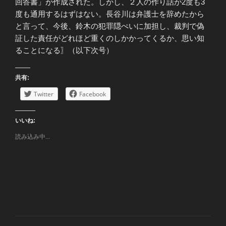
回答書」が作成された。しかし、２人の作り話が2度も3
度も通用するはずはない。長谷川は弁護士を辞めたから
と言って、今後、鈴木の犯罪隠ぺいに加担し、裁判で偽
証した責任がどれほど重くのしかかってくるか、思い知
ることになる〗（以下次号）
共有:
Twitter
Facebook
いいね:
読み込み中...