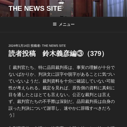
コ
THE NEWS SITE
ン
テ
ン
メニュー
ツ
へ
ス
投
2024年1月14日
投稿者:
THE NEWS SITE
キ
稿
読者投稿 鈴木義彦編③（379）
日:
ッ
プ
〖裁判官たち、特に品田裁判長は、事実の理解が十分で
ないばかりか、判決文に誤字や脱字があることに気づい
ていないようだ。裁判資料を十分に確認していない可能
性が考えられる。裁定を見れば、原告側の資料に真剣に
目を通したとはとても言えない。公正な裁判とは言え
ず、裁判官たちの不手際は深刻だ。品田裁判長は自身の
誤った判決について謝罪し、速やかに辞職すべきだろ
う〗