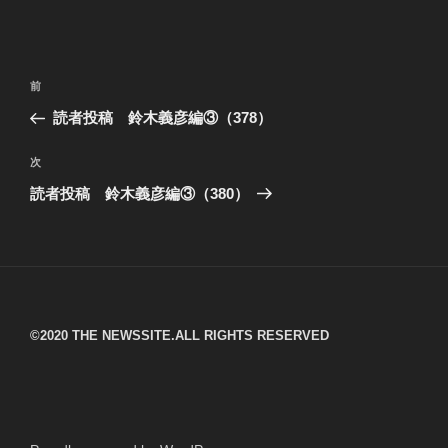
投
過
前
稿
去
読者投稿 鈴木義彦編③（378）
ナ
の
ビ
投
次
次
稿
ゲ
の
読者投稿 鈴木義彦編③（380）
投
ー
稿
シ
ョ
ン
©︎2020 THE NEWSSITE.ALL RIGHTS RESERVED