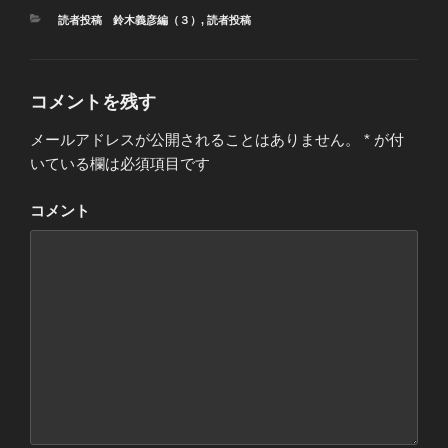
カ
読者投稿 鈴木義彦編（３）
,
読者投稿
テ
ゴ
リ
ー
コメントを残す
メールアドレスが公開されることはありません。
*
が付
いている欄は必須項目です
コメント