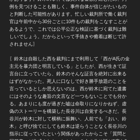
例を見つけることも難しく、事件自体が信じがたいもの
と判断した可能性があります。忙しい裁判所で働く裁判
官は午前中から30分ごとに10件もの裁判をこなすことが
あるようで、これでは公平公正な検証に基づく裁判は難
しいでしょう。だからといって手抜きや癒着は断じて許
されません〗
〖鈴木は自殺した西を裁判にまで利用して「西がA氏の金
主元を暴力団と明言している」としたが、西が生きて証
言台に立っていたら、鈴木のそんな証言を絶対に出来る
はずがなかった。死人に口なしで好き勝手放題のことを
言っているとしか思えないのは、西が鈴木に宛てた遺書
にはそのような趣旨の文言など一つもないことでも分か
る。あまりにも度が過ぎた嘘は命取りになりかねず、虚
偽のストーリーを構築した長谷川は自覚するべきだ。長
谷川が鈴木に対して横柄に振舞い、人前でも「おい、鈴
木」と呼び捨てにしても鈴木は逆らうことなく長谷川の
指示に従っていたという関係があったからこそ「質問と