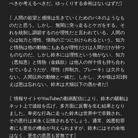
べきか考えるべきだ。ゆっくりする余裕はないはずだ〗
〖人間の欲望と感情は生きていくためのバネのようなも
のだと思う。しかし、無闇に突っ走るとケガをする。そ
れを統制し調節するのが理性だと言われている。人間の
心は知力と理性、情熱の三つに分けられるという。知力
と情熱は他の動物にもあるが理性だけは人間だけが持つ
ものなのだ。しかし鈴木には理性という物がない。知力
（悪知恵）と情熱（金銭欲）は他人の何十倍も持ち合わ
せているようだが、理性（抑制力、ブレーキ）は欠片も
ない。人間以外の動物と一緒だ。しかし、犬や猫は3日飼
えば恩は忘れない。鈴木は犬猫以下の愚か者だ〗
〖情報サイトやYouTubeの動画配信により、鈴木の騒動は
ネット上で波紋を広げ、多方面に反響を生む結果となり
ました。卑劣な行為に走った鈴木は世界中で非難され、
その悪行は末永く記憶されるでしょう。通常、凶悪犯罪
者にも更生の機会が与えられますが、鈴木にはその余地
はなく、更生の意思も皆無です〗