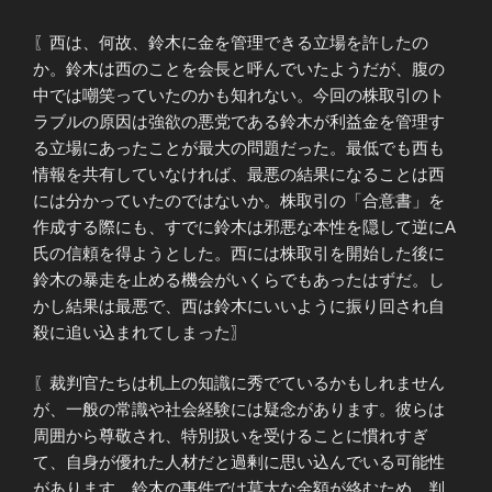
〖西は、何故、鈴木に金を管理できる立場を許したの
か。鈴木は西のことを会長と呼んでいたようだが、腹の
中では嘲笑っていたのかも知れない。今回の株取引のト
ラブルの原因は強欲の悪党である鈴木が利益金を管理す
る立場にあったことが最大の問題だった。最低でも西も
情報を共有していなければ、最悪の結果になることは西
には分かっていたのではないか。株取引の「合意書」を
作成する際にも、すでに鈴木は邪悪な本性を隠して逆にA
氏の信頼を得ようとした。西には株取引を開始した後に
鈴木の暴走を止める機会がいくらでもあったはずだ。し
かし結果は最悪で、西は鈴木にいいように振り回され自
殺に追い込まれてしまった〗
〖裁判官たちは机上の知識に秀でているかもしれません
が、一般の常識や社会経験には疑念があります。彼らは
周囲から尊敬され、特別扱いを受けることに慣れすぎ
て、自身が優れた人材だと過剰に思い込んでいる可能性
があります。鈴木の事件では莫大な金額が絡むため、判