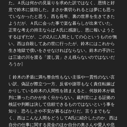
た。Ａ氏は何かの見返りを求めた訳ではなく、恩情と好
意で鈴木に援助した。まさか裏切られるとは夢にも思っ
ていなかったと思う。西も長年、裏の世界を生きてきた
ようだが、Ａ氏に会った事で楽な暮らしが出来ていた。
正常な考えの持主ならばＡ氏に感謝し、恩に報いようと
するはずだが、この2人に人間としての心というものが無
い。西は自殺してあの世に行ったが、鈴木にはこれから
生き地獄で償いをさせなければならない。鈴木の手許に
は三途の川を渡る「渡し賃」さえ残らないのではないだ
ろうか〗
〖鈴木の矛盾に満ち整合性もない主張や一貫性のない言
い訳、偽証が際立つ一方、反省や謝罪もなく責任転嫁ば
かりしている鈴木の人間性を踏まえると、何故鈴木が裁
判に勝ったのかが全く分からない。裁判官による証拠の
検証や判断は決して信頼できるものではないという事を
知り、恐ろしさや不安が募るばかりだ。言うまでもな
く、西はこんな人間をどうしてA氏に紹介したのか、西は
自分の仕事に関する資金のほか自分の奥さんや愛人や息