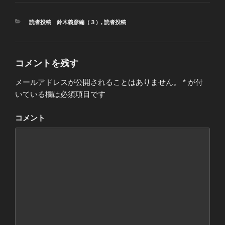
カ
読者投稿 鈴木義彦編（３）
,
読者投稿
テ
ゴ
リ
ー
コメントを残す
メールアドレスが公開されることはありません。
*
が付
いている欄は必須項目です
コメント