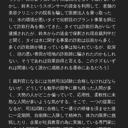
かし、鈴木というスポンサーの資金を利用して、老舗の
美容クリニックの院長を騙して医療法人を乗っ取った
り、水の環境が悪いタイで出鱈目のプラント事業を餌に
して詐欺行為を働いてきた。タイでは詐欺行為がバレて
逮捕されたが、鈴木からの送金で保釈され現在裁判中だ
と聞く。タイは水に関する事業の詐欺は以前から多く、
多くの詐欺師が捕まっている事は知られているが、欲深
く、頭の悪い青田が現地の詐欺師に騙されたのかもしれ
ない。そうであれば自業自得と言える。このクズもいず
れは間違いなく誰かに成敗される運命にあるだろう〗
〖裁判官になるには当然司法試験に合格しなければなら
ないが、どうしても勉学の競争に勝ち残った人間が多
く、大勢の人がどこか偏っていて、応用性、柔軟性に未
熟な人間が多いような気がする。そこで、一つの提案に
なるが、司法試験に合格して一通りの研修を済ませた後
に一定期間、自衛隊に入隊して精神力、体力の限界に挑
戦したり、企業が社員教育の為に実施している専門家に