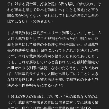
子に対する資金等、好き放題にA氏を騙して借り入れ、そ
れが限界を感じて鈴木を前面に出すことを考えたと言う
関係者が少なくない。それにしても鈴木の強欲さは西の
比ではない〗（関係者より）
〖品田裁判長は裁判所のエリート判事らしい。しかし、3
人目の裁判長としてこの裁判を仕切ったが、明らかに正
義を蔑ろにして被告の不条理な主張を認めた。品田裁判
長の身勝手な独断と偏見によって下された判決としか思
えず、それが裁判所の意向を踏まえたものであったとし
ても、これが腐敗していると言われている裁判所組織で
出世が出来る判事の姿勢になるのだろうか。そうであれ
ば、品田裁判長のような人間が出世していくことに大き
な疑問を感じる。再審の法廷を開いて裁判官の不正と判
決の不当性を明らかにするべきだ〗
〖鈴木の友人の青田は、弱い者いじめの最低な人間のよ
うだ。臆病者で卑怯者の青田は弱者に対しては威張り散
らすが、自分より強い相手には尻尾を巻いて逃げる。し