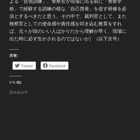
よる「合宿訓練」、警察官が現場に出る前に「警察学
校」で経験する訓練の様な「自己啓発」を促す研修を必
須とするべきだと思う。その中で、裁判官として、また
検察官としての使命感や責任感を叩き込む教育をすれ
ば、元々が頭のいい人ばかりだから理解が早く、現場に
出た時に必ず生かされるのではないか〗（以下次号）
共有:
Twitter
Facebook
いいね:
読み込み中...