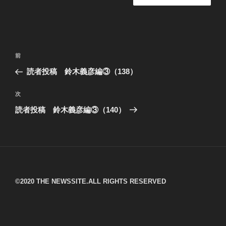
投
過
前
稿
去
読者投稿 鈴木義彦編③（138）
ナ
の
ビ
投
次
次
稿
ゲ
の
読者投稿 鈴木義彦編③（140）
投
ー
稿
シ
ョ
ン
©︎2020 THE NEWSSITE.ALL RIGHTS RESERVED