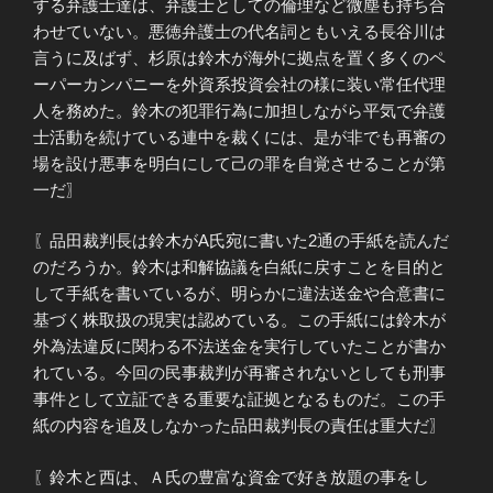
する弁護士達は、弁護士としての倫理など微塵も持ち合
わせていない。悪徳弁護士の代名詞ともいえる長谷川は
言うに及ばず、杉原は鈴木が海外に拠点を置く多くのペ
ーパーカンパニーを外資系投資会社の様に装い常任代理
人を務めた。鈴木の犯罪行為に加担しながら平気で弁護
士活動を続けている連中を裁くには、是が非でも再審の
場を設け悪事を明白にして己の罪を自覚させることが第
一だ〗
〖品田裁判長は鈴木がA氏宛に書いた2通の手紙を読んだ
のだろうか。鈴木は和解協議を白紙に戻すことを目的と
して手紙を書いているが、明らかに違法送金や合意書に
基づく株取扱の現実は認めている。この手紙には鈴木が
外為法違反に関わる不法送金を実行していたことが書か
れている。今回の民事裁判が再審されないとしても刑事
事件として立証できる重要な証拠となるものだ。この手
紙の内容を追及しなかった品田裁判長の責任は重大だ〗
〖鈴木と西は、Ａ氏の豊富な資金で好き放題の事をし