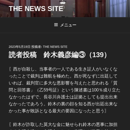
コ
THE NEWS SITE
ン
テ
ン
メニュー
ツ
へ
ス
投
2023年5月19日
投稿者:
THE NEWS SITE
キ
稿
読者投稿 鈴木義彦編③（139）
日:
ッ
プ
〖西が自殺し、当事者の一人である生き証人がいなくな
ったことで裁判は難航を極めた。西が死なずに出廷して
いれば、裁判官に多大な悪影響を与えたと思われる「質
問と回答書」（乙59号証）という陳述書は100％成り立た
なかったはずで、長谷川弁護士は証拠としても提出出来
なかったであろう。鈴木の裏の顔を知る西が出廷出来な
かった事が敗訴となる最大の要因になったと思う〗
〖鈴木が詐取した莫大な金に魅せられ鈴木の悪事に加担