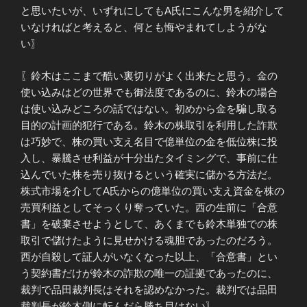
と思いたいが、いずれにしてもA氏にこんな男を紹介して
いなければと考えると、何とも悔やまれてしようがな
い〗
〖鈴木はここまで酷い裏切りがよく出来たと思う。金の
使い込みはどの世界でも御法度であるのに、鈴木の場合
は使い込みどころの話ではない。初めから金を騙し取る
目的の計画的犯行である。鈴木の株取引を利用した詐欺
は巧妙で、株の買い支え名目で億単位の金を低位株に投
入し、暴騰させ利益が十分出たタイミングで、事前に仕
込んでいた株を売り抜けるという確実に儲かる方法だ。
株式市場を介してA氏からの億単位の買い支え資金を株の
売買利益としてそっくり奪っていた。西の生前に「合意
書」を破棄させようとして、あくまでも鈴木単独での株
取引で儲けたように見せかける魂胆であったのだろう。
西が自殺して証人がいなくなった以上、「合意書」とい
う契約書だけが鈴木の詐欺の唯一の証拠であったのに、
裁判で品田裁判長はそれを認めなかった。裁判では品田
裁判長が鈴木側に転んだら勝ち目はない〗