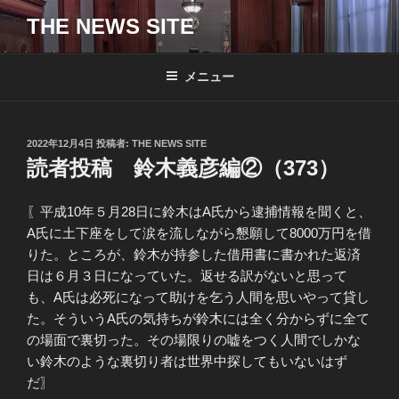
コ
THE NEWS SITE
ン
テ
ン
メニュー
ツ
へ
ス
投
2022年12月4日
投稿者:
THE NEWS SITE
キ
稿
読者投稿 鈴木義彦編②（373）
日:
ッ
プ
〖平成10年５月28日に鈴木はA氏から逮捕情報を聞くと、
A氏に土下座をして涙を流しながら懇願して8000万円を借
りた。ところが、鈴木が持参した借用書に書かれた返済
日は６月３日になっていた。返せる訳がないと思って
も、A氏は必死になって助けを乞う人間を思いやって貸し
た。そういうA氏の気持ちが鈴木には全く分からずに全て
の場面で裏切った。その場限りの嘘をつく人間でしかな
い鈴木のような裏切り者は世界中探してもいないはず
だ〗