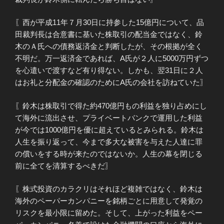
〖西が平成11年７月30日に持参した15億円について、品
田裁判長は合意書に基いた株取引の配当金ではなく、鈴
木のＡ氏への債務返済金と判断したが、その根拠が全く
不明だ。万一返済金であれば、A氏が２人に5000万円ずつ
を心遣いで渡すなど有り得ない。しかも、翌31日に２人
はお礼と分配金の確認のためにA氏の会社を訪ねていた〗
〖鈴木は株取引で得た約470億円もの利益を独り占めにし
て海外に流出させ、プライベートバンクで運用した利益
が今では1000億円を優に超えているとみられる。鈴木は
人生を振り返って、今まで多大な被害を与えた人達に罪
の償いをする時が来たのではないか。人生の幕を閉じる
前に全てを清算するべきだ〗
〖株式投資のカラクリはそれほど複雑ではなく、鈴木は
海外のペーパーカンパニーを銘柄ごとに用意して発覚の
リスクを最小限に留めた。そして、上がった利益をペー