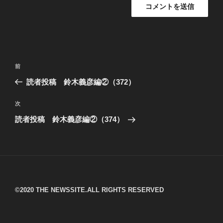
投
過
前
稿
去
読者投稿 鈴木義彦編②（372）
ナ
の
ビ
投
次
次
稿
ゲ
の
読者投稿 鈴木義彦編②（374）
投
ー
稿
シ
ョ
ン
©︎2020 THE NEWSSITE.ALL RIGHTS RESERVED