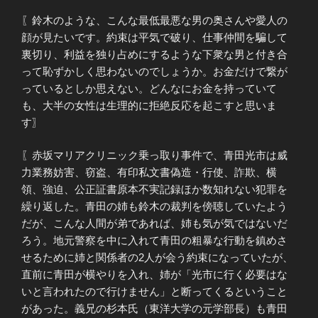
〖鈴木のような、こんな最低最悪な男の奥さんや愛人の
顔が見たいです。約束は平気で破り、仕事仲間を騙して
裏切り、利益を独り占めにするような下衆な男と付き合
って恥ずかしく思わないのでしょうか。お金だけで繋が
っているとしか思えない。どんなにお金を持っていて
も、大半の女性は生理的に拒絶反応を起こすと思いま
す〗
〖赤坂マリアクリニック乗っ取り事件で、青田光市は威
力業務妨害、窃盗、有印私文書偽造・行使、詐欺、横
領、強迫、公正証書原本不実記録ほか数知れない犯罪を
繰り返した。青田の姉も鈴木の裁判を傍聴していたよう
だが、こんな人間が弟であれば、姉も気が気ではないだ
ろう。地元警察を中に入れて青田の粗暴な行動を鎮めさ
せるために姉と関係者の2人が会う約束になっていたが、
直前に青田が横やりを入れ、姉が「光市に行く必要はな
いと言われたので行けません」と断ってくるということ
があった。義兄の杉本氏（東洋大学の元学部長）も青田