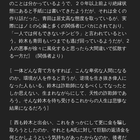
のことは分かっているようで、２０年以上前より絶縁状
態にあると手紙には書いてきたようだが、それは全くの
作り話だった。青田は居丈高な態度を取っているが、実
際にはノミの心臓と多くの関係者にバカにされており、
「一人では何もできないチンピラ」と言われているとい
う。鈴木も青田もいつまでも逃げ回っているようだが、2
人の悪事が徐々に風化すると思ったら大間違いで拡散す
る一方だ〗（関係者より）
〖一体どんな育て方をすれば、こんな卑劣な人間になる
のか。環境が人を作ると言うが、逆境を生き抜き偉人に
なった人もいる。鈴木は詐欺師になるべくしてなったと
しか思えない。生まれながらにして、天性の詐欺師であ
ろう。そんな鈴木を待ち受けるこれからの人生は悲惨な
結果になるだろう〗
〖西も鈴木と出会い、これをきっかにして更に金を騙し
取ろうとしたのか、それともA氏に対して巨額の返済金を
何とかしようという気持ちがあったからなのか、後者だ