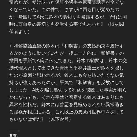
留めたが、受け取った保証小切手や携帯電話等が全てな
くなっていた。この件で、さすがに西も目が覚めたの
か、帰国してA氏に鈴木の裏切りを暴露するが、それは同
時に西自身の裏切りも発覚する事でもあった〗（取材関
係者より）
〖和解協議直後の鈴木は「和解書」の支払約束を履行す
るかのように動いていたが、後に一方的に「和解書」の
撤回を手紙でA氏に伝えてきた。鈴木の豹変は、鈴木の交
渉代理人として出てきた青田と平林弁護士が鈴木を唆し
たのが原因と思われるが、鈴木にも金を払いたくない気
持ちが強くあったのか、平気で「和解書」を反故にして
しまった。A氏を騙し裏切って利益を隠匿した事実が明ら
かになっても、それを平然と否定する鈴木はあまりにも
異常な性格だ。鈴木には善悪を見極められない異常過ぎ
る強欲が根底にある。これ以上の悪党は世界中を探して
もいないはずだ〗（以下次号）
共有: