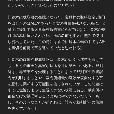
た。いや、わざと無視したのだと思う〗
〖鈴木は株取引の発端となった、宝林株の取得資金3億円
を出したのはA氏であった事実の痕跡を残さない為に、金
融庁に提出する大量保有報告書にA氏ではなく、鈴木が株
取引の為に雇い入れた紀井氏の名前を本人に無断で使用
し提出していた。この時にはすでに鈴木の頭の中ではA氏
を裏切る前提で事を進めていたと思われる〗
〖鈴木の虚偽や犯罪疑惑は、鈴木がいくら沈黙を続けて
も、多くの事実と真実が鈴木を追い詰めつつある。裁判
所は、再審申立を受理することによって裁判官の誤審誤
判が判明することや、裁判所組織の腐敗が表面化する事
を恐れて棄却する可能性を捨てきれないが、この問題は
すでに世論によって無視できない状況にある。裁判所の
都合だけで処理することはもはやできないだろう。も
し、そのようなことが起きれば、誰もが裁判所への信頼
を失くすだろう〗