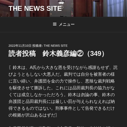
コ
THE NEWS SITE
ン
テ
ン
メニュー
ツ
へ
ス
投
2022年11月10日
投稿者:
THE NEWS SITE
キ
稿
読者投稿 鈴木義彦編②（349）
日:
ッ
プ
〖鈴木は、A氏から大きな恩を受けながら感謝もせず、詫
びようともしない大悪人だ。裁判では自分を被害者の様
に言い繕い、弁護団を金の力で操作し、悪辣な裁判戦略
を駆使させて勝訴した。これには品田裁判長の協力がな
くては成立しなかっただろう。鈴木は勿論の事、鈴木の
弁護団と品田裁判長には厳しい罰が与えられなえれば納
得できるものではない。刑事事件として告発できるだけ
の根拠が沢山あるはずだ〗