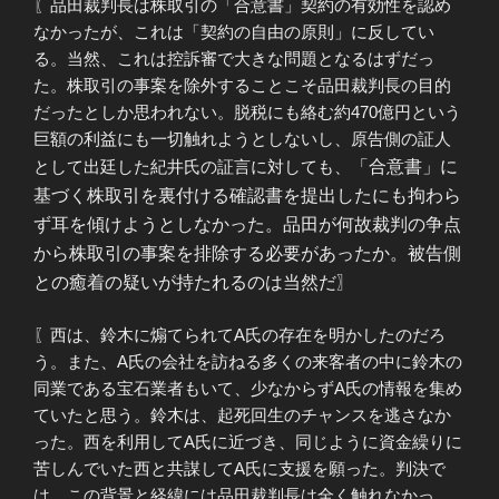
〖品田裁判長は株取引の「合意書」契約の有効性を認め
なかったが、これは「契約の自由の原則」に反してい
る。当然、これは控訴審で大きな問題となるはずだっ
た。株取引の事案を除外することこそ品田裁判長の目的
だったとしか思われない。脱税にも絡む約470億円という
巨額の利益にも一切触れようとしないし、原告側の証人
として出廷した紀井氏の証言に対しても、
「合意書」に
基づく株取引を裏付ける確認書を提出したにも拘わら
ず
耳を傾けようとしなかった。品田が何故裁判の争点
から株取引の事案を排除する必要があったか。被告側
との癒着の疑いが持たれるのは当然だ〗
〖西は、鈴木に煽てられてA氏の存在を明かしたのだろ
う。また、A氏の会社を訪ねる多くの来客者の中に鈴木の
同業である宝石業者もいて、少なからずA氏の情報を集め
ていたと思う。鈴木は、起死回生のチャンスを逃さなか
った。西を利用してA氏に近づき、同じように資金繰りに
苦しんでいた西と共謀してA氏に支援を願った。判決で
は、この背景と経緯には品田裁判長は全く触れなかっ