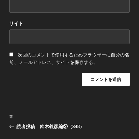
サイト
次回のコメントで使用するためブラウザーに自分の名
前、メールアドレス、サイトを保存する。
投
過
前
稿
去
読者投稿 鈴木義彦編②（348）
ナ
の