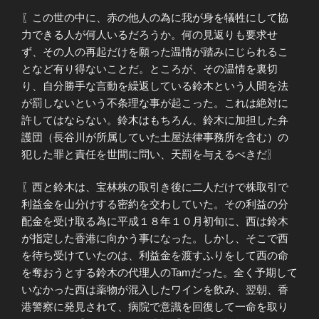
〖この世の中に、赤の他人の為に我が身を犠牲にして協
力できる人が何人いるだろうか。何の見返りも要求せ
ず、その人の再起だけを願った温情が踏みにじられるこ
となど有り得ないことだ。ところが、その温情を裏切
り、自分勝手な言動を繰返している鈴木という人間を法
が罰しないという不条理な事が起こった。これは絶対に
許してはならない。鈴木はもちろん、鈴木に加担した弁
護団（長谷川が所属していた土屋法律事務所を含む）の
犯した罪と責任を世間に問い、天罰を与えるべきだ〗
〖西と鈴木は、宝林株の取引き後に二人だけで株取引で
利益金を山分けする密約を交わしていた。その利益の分
配金を受け取る為に平成１８年１０月初旬に、西は鈴木
が指定した香港に向かう事になった。しかし、そこで西
を待ち受けていたのは、利益金を渡すふりをして西の命
を奪おうとする鈴木の代理人のTamだった。全く予期して
いなかった西は薬物が混入したワインを飲み、翌朝、香
港警察に発見されて、病院で意識を回復して一命を取り