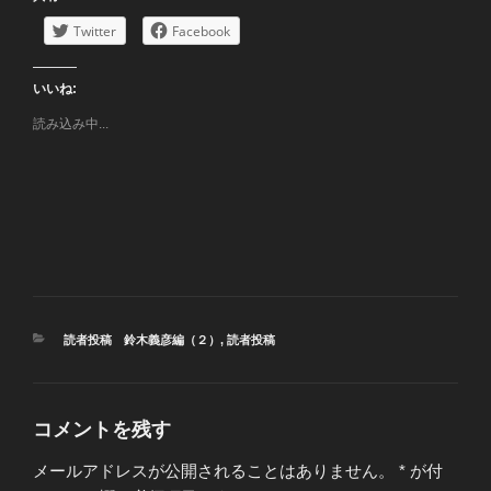
Twitter
Facebook
いいね:
読み込み中...
カ
読者投稿 鈴木義彦編（２）
,
読者投稿
テ
ゴ
リ
ー
コメントを残す
メールアドレスが公開されることはありません。
*
が付