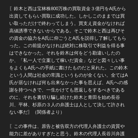
〖鈴木と西は宝林株800万株の買取資金３億円をA氏から
出資してもらい買取に成功した。しかしこのままでは買
い取っただけで終わってしまう。買支え資金がなければ
高値誘導できないからである。そこで鈴木と西は再びそ
の資金の協力をA氏に仰ごうとA氏を説得し了解してもら
った。この前提がなければ絶対に株取引で利益を得る事
はできなかった。それを鈴木は何をどう勘違いしたの
か、「私一人で立案して稼いだ資金」などと図々しい事
をよくもA氏への手紙に書けたものだと呆れた。この鈴木
という人間は社会の常識というものが全くない。全てはA
氏が居なければ何も出来なかった事を思えば、A氏への感
謝を持つべきで、一生かけても恩返しをするべきである
のに、それを裏切り騙し続けた鈴木と青田を始め長谷
川、平林、杉原の３人の弁護士は人として決して許され
ない事だ〗（関係者より）
〖この事件は、原告と被告双方の代理人弁護士の資質や
能力に差がありすぎたと思う。鈴木の代理人長谷川弁護