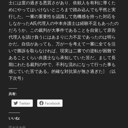
士には度の過ぎる悪質さがあり、依頼人を有利に導くた
めにやってはいけないところまで踏み込んでも平然と実
行した。一審の重要性を認識して危機感を持った対応を
しなかったA氏代理人の中本弁護士は経験不足もあったの
だろうか。この裁判が大事件であることを自覚して原告
代理人を請け負うにはあまりに力不足であったのは明ら
かだ。自信があっても、万が一を考えて一審に全てを注
いで勝訴を取らなければ、現実は二審での逆転が困難で
あることくらい弁護士なら承知していた筈だ。まして長
期にわたる裁判の中で、不利な流れになって行った事も
感じていた筈である。的確な対抗策が無さ過ぎた〗（以
下次号）
共有:
Twitter
Facebook
いいね:
読み込み中...