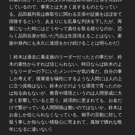
しているので、事実とは大きく反するものとなってい
る。品田裁判長は株取引に関わる主張や証拠をほぼ全て
排除するという、あまりにも乱暴な判決を下したが、再
審になった時にはどうやって責任を取る積りなのか。恐
らく品田自身が招いた汚点は生涯消えることはない。家
族や身内にも永久に迷惑をかけ続けることは明らかだ〗
〖鈴木は過去に暴走族のリーダーだったとの事だが、鈴
木の素性からすれば信じられない。時日ならば鈴木のよ
うなリーダーの下にいたメンバーが気の毒だ。自分の事
しか考えず、後輩達を犠牲にするような人間には人の上
に立つ資格はない。鈴木がどのような環境で育ったのか
は知る由もないが、教育や環境というのは人間形成に大
きく影響していると思う。経済的に恵まれても、お金だ
けで繋がっている人間関係は脆いのではないか。鈴木は
お金しか信じられなくなっている。相手の言動に対して
疑う事しか知らない猜疑心に苛まれて、孤独で憐れな晩
年になるに違いない〗