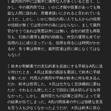
〖裁判所の中には勉学に優秀な人が多くいると思う。し
かし、今の裁判所では、いかに才能や技量があっても無
益な人間に扱われ、邪魔者扱いにされると言われている
ようだ。しかし、いかに地位の高い人でも人からの信用
や信頼が無くては世の中の為にはならない。まして裁判
官がそうであれば害悪以外には無い。会社の経営も商取
引も、行政の運用も裁判の効能も、外交の運用も全てが
信用の上に成り立っている。信用を得るには時間がかか
るが、失う事は簡単だ。裁判官達は肝に銘じなくてはな
らない〗
〖鈴木が和解書での支払約束を反故にする手紙をA氏に送
り付けたとき、Ａ氏は直接の面談を要請して鈴木に手紙
を書いたが、代理人の青田や平林が鈴木に何を吹き込ん
だか、鈴木は拒否した。Ａ氏は仕方なく交渉継続に委ね
たが、それもとん挫したことで訴訟に踏み切らざるを得
なかった。しかし、裁判官たちの誤審と誤判によって逆
の結果が出てしまった。A氏の関係者の中には強硬な意見
を言う人も少なくなかったようだが、Ａ氏は鈴木に良心