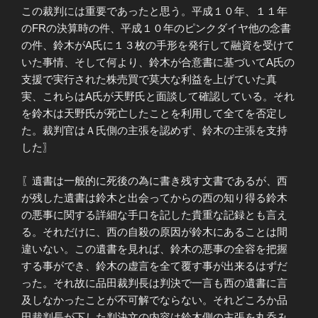
この裁判には重要であったと思う。平成１０年、１１年
のFRの決算時の件、平成１０年のピンクダイヤ他の念書
の件、鈴木がA氏に１３枚の手形を発行して融資を受けて
いた事情、そして何より、鈴木が合意書に基づいてA氏の
支援で実行された株売買で莫大な利益を上げていた真
実、これらはA氏が天野氏と面談して確認している。それ
を鈴木は天野氏が死亡したことを利用して全てを否定し
た。裁判官はＡ氏側の主張を認めず、鈴木の主張を支持
した〗
〖遺書は一般的に死後の為に書き残す文書であるが、西
が残した遺書は鈴木と出会ってからの西の知り得る鈴木
の悪事に関する詳細な手口を記した貴重な記録とも言え
る。それだけに、西の自殺の原因が鈴木にあることは間
違いない。この遺書を見れば、鈴木の悪事の全容を把握
する事ができ、鈴木の虚言を全て覆す事が出来るはずだ
った。それ故に品田裁判長は判決で一言も西の遺書に言
及しなかったことが不可解でならない。それどころか品
田裁判長が下した判決文の内容は鈴木側の主張を丸呑み