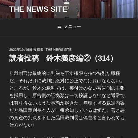
コ
THE NEWS SITE
ン
テ
ン
メニュー
ツ
へ
ス
投
2022年10月6日
投稿者:
THE NEWS SITE
キ
稿
読者投稿 鈴木義彦編②（314）
日:
ッ
プ
〖裁判官は最終的に判決を下す権限を持つ特別な職種
だ。それだけに裁判は絶対に公正でなければならない。
ところが、鈴木の裁判では、裏付けのない被告側の主張
を採用し、原告側の証拠類は一切検証しないなど通常で
は有り得ないような事態が起きた。無理すぎる裁定内容
だと品田裁判長本人が一番承知しているはずだ。善と悪
の真逆の判決を下した品田裁判長は偽善者と言われても
仕方がない〗