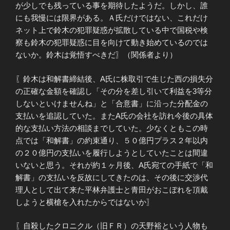
が少しでも残っている事を期待したようだ。しかし、誰
にも我慢には限界がある。Ａ氏だけではない、これだけ
ネット上で鈴木の犯罪疑惑が拡散している中で国税や検
察も鈴木の犯罪疑惑に目を向けて動き始めているのでは
ないか。鈴木は覚悟すべきだ〗（関係者より）
〖鈴木は和解書締結後、A氏に株取引で生じた西の損失分
の正確な金額を確認し「その分を差し引いて利益を3等分
しないといけませんね」と「合意書」に沿った分配金の
支払いを追認していた。またA氏の会社を訪れ今後の具体
的な支払い方法の相談までしていた。少なくともこの時
点では「和解書」の約束通り、５０億円プラス２年以内
の２０億円の支払いを履行しようとしていたことは間違
いないと思う。それが約１ヶ月後、A氏宛ての手紙で「和
解書」の支払いを反故にしてきたのは、その後に交渉代
理人として出て来た平林弁護士と青田がおこぼれを頂戴
しようと横槍を入れたからではないか〗
〖自殺したクロニクル（旧ＦＲ）の天野裕という人物も