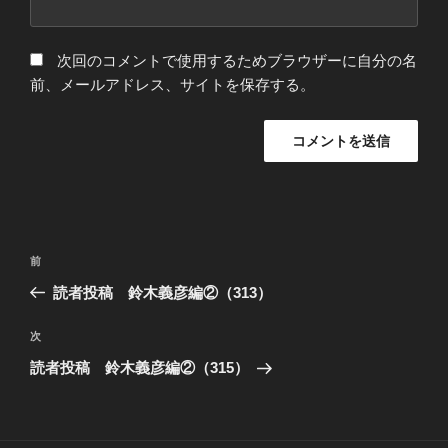
次回のコメントで使用するためブラウザーに自分の名
前、メールアドレス、サイトを保存する。
投
過
前
稿
去
読者投稿 鈴木義彦編②（313）
ナ
の
ビ
投
次
次
稿
ゲ
の
読者投稿 鈴木義彦編②（315）
投
ー
稿
シ
ョ