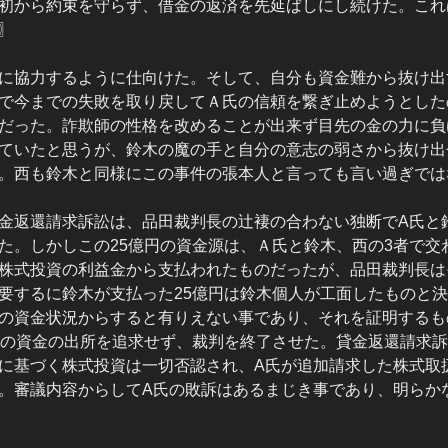
初から約束を守らず、借金の返済を先延ばしにし続けた。これ
〗
に協力するように仕向けた。そして、自分も資金難から抜け出
で今までの失敗を取り戻してＡ氏の信頼を繋ぎ止めようとした
だった。詐欺師の性格を改めることが出来ず目先の金の力に負
ていたと思うが、鈴木の魔の手と自分の意志の弱さから抜け出
。西も鈴木と同様にこの事件の張本人と言っても言い過ぎでは
金返還請求訴訟は、品田裁判長の辻褄の合わない独断でA氏と鈴
た。しかしこの25億円の資金源は、Ａ氏と鈴木、西の3者で交
株式投資の利益金から支払われたものだったが、品田裁判長は
要するに鈴木が支払った25億円は鈴木個人が工面したものと
の資金状況からすると有りえない事であり、それを証明するも
円の資金の出所を追求せず、裁判を終了させた。貸金返還請求訴
に基づく株式投資は一切否認され、A氏が追加請求した株式取
。審議内容からしてA氏の敗訴はあるまじき事であり、明らか