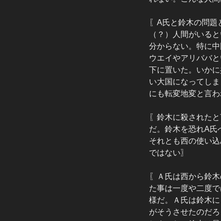
〖A氏と鈴木の問題
（？）人間がいると
分からない。特に中
ウエイやアリババと
下に置いた。いかに
い大国になってしま
にも転変地変と言わ
〖鈴木に殺されたと
だ。鈴木を恐れA氏
それとも西の使い込
ではない〗
〖Ａ氏は西から鈴木
た事は一度や二度で
様だ。Ａ氏は鈴木に
がそうさせたのだろ