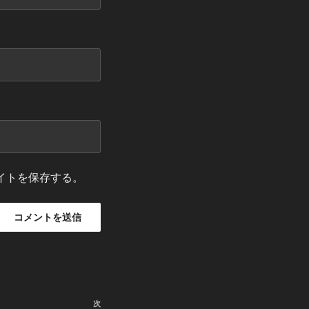
イトを保存する。
次
次