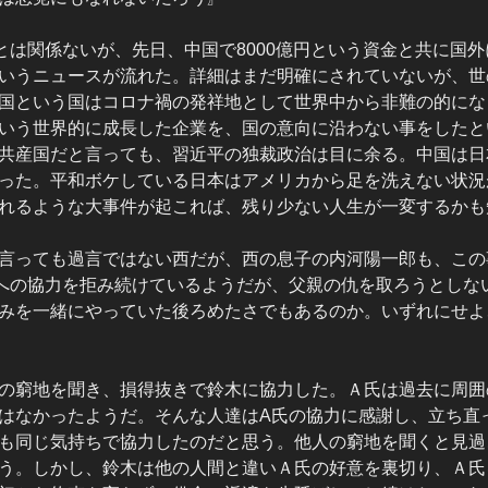
とは関係ないが、先日、中国で8000億円という資金と共に国
いうニュースが流れた。詳細はまだ明確にされていないが、世
国という国はコロナ禍の発祥地として世界中から非難の的にな
いう世界的に成長した企業を、国の意向に沿わない事をしたと
共産国だと言っても、習近平の独裁政治は目に余る。中国は日
った。平和ボケしている日本はアメリカから足を洗えない状況
れるような大事件が起これば、残り少ない人生が一変するかも
言っても過言ではない西だが、西の息子の内河陽一郎も、この
への協力を拒み続けているようだが、父親の仇を取ろうとしな
みを一緒にやっていた後ろめたさでもあるのか。いずれにせよ
の窮地を聞き、損得抜きで鈴木に協力した。Ａ氏は過去に周囲
はなかったようだ。そんな人達はA氏の協力に感謝し、立ち直
も同じ気持ちで協力したのだと思う。他人の窮地を聞くと見過
う。しかし、鈴木は他の人間と違いＡ氏の好意を裏切り、Ａ氏