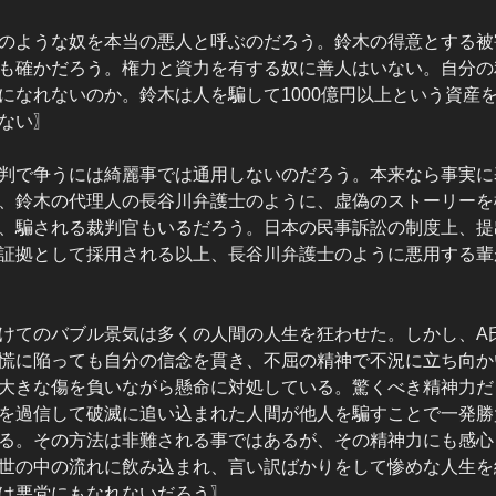
のような奴を本当の悪人と呼ぶのだろう。鈴木の得意とする被
も確かだろう。権力と資力を有する奴に善人はいない。自分の
になれないのか。鈴木は人を騙して1000億円以上という資産
ない〗
判で争うには綺麗事では通用しないのだろう。本来なら事実に
、鈴木の代理人の長谷川弁護士のように、虚偽のストーリーを
、騙される裁判官もいるだろう。日本の民事訴訟の制度上、提
証拠として採用される以上、長谷川弁護士のように悪用する輩
けてのバブル景気は多くの人間の人生を狂わせた。しかし、A
慌に陥っても自分の信念を貫き、不屈の精神で不況に立ち向か
大きな傷を負いながら懸命に対処している。驚くべき精神力だ
を過信して破滅に追い込まれた人間が他人を騙すことで一発勝
る。その方法は非難される事ではあるが、その精神力にも感心
世の中の流れに飲み込まれ、言い訳ばかりをして惨めな人生を
は悪党にもなれないだろう〗