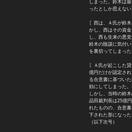
しまった。鈴木は最
ったとしか思えない
〖西は、Ａ氏が鈴木
かし、西はその資金
し、西も生来の悪党
鈴木の陰謀に気付い
を裏切ってしまった
〖Ａ氏が起こした貸
億円だけが認定され
る合意書に基づいた
効にしてしまった。
しかし、当時の鈴木
品田裁判長は25億
れたものの、合意書
下された形になった
（以下次号）