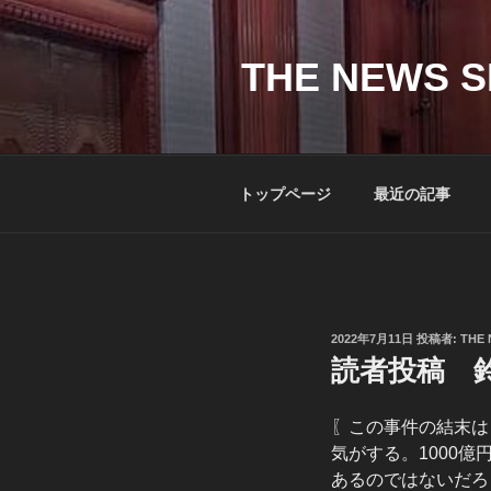
コ
ン
テ
THE NEWS S
ン
ツ
へ
ス
トップページ
最近の記事
キ
ッ
プ
投
2022年7月11日
投稿者:
THE 
稿
読者投稿 鈴
日:
〖この事件の結末は
気がする。1000
あるのではないだろ