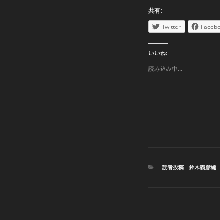
共有:
Twitter
Faceb
いいね:
読み込み中...
カ
読者投稿 鈴木義彦編
テ
ゴ
リ
ー