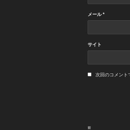
メール
*
サイト
次回のコメント
投
過
前