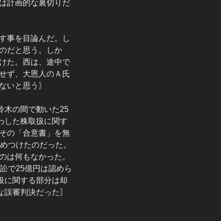
は計画的な裏切りだ
す事を目論んだ。し
のだと思う。しか
けた。西は、途中で
せず、大恩人のＡ氏
ないと思う〗
木の間で動いた25
わした株取扱に関す
その「合意書」を無
決めつけたのだった。
のは何もなかった。
訟で25億円は認めら
扱に関する部分は却
な誤審判決だった〗