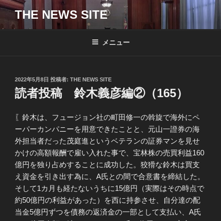
コ
THE NEWS SITE
ン
テ
ン
メニュー
ツ
へ
ス
投
2022年5月8日
投稿者:
THE NEWS SITE
キ
稿
読者投稿 鈴木義彦編②（165）
日:
ッ
プ
〖鈴木は、フュージョン社の町田修一の斡旋で海外にペ
ーパーカンパニーを用意できたことと、元山一證券の海
外担当者だった茂庭進というベテランの証券マンを見せ
かけの高額報酬で雇い入れた事で、宝林株の売買利益160
億円を独り占めすることに成功した。狡猾な鈴木は買支
え資金を引き出す為に、A氏との間で合意書を締結した。
そして1カ月も経たないうちに15億円（実際はその時点で
約50億円の利益があった）を西に持参させ、自分達の配
当金5億円ずつを債務の返済金の一部として支払い、A氏