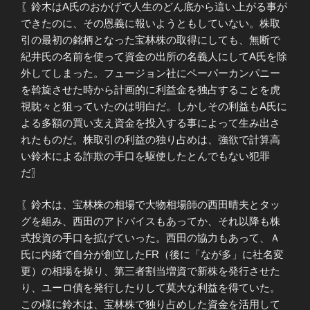
〖鈴木はA氏のおかげで人生のどん底から這い上がる事が
できたのに、その恩義に報いようともしていない。株取
引の最初の銘柄となった宝林株の取得にしても、無断で
紀井氏の名前を使って資金の出所の名義人にしてA氏を除
外してしまった。フュージョン社にペーパーカンパニー
を斡旋させた時から計画的に利益金を独占することを虎
視眈々と狙っていたのは明白だ。しかしその利益もA氏に
よる多額の買い支え資金を投入する事によって生み出さ
れたものだ。株取引の利益の独り占めは、強欲で計算高
い鈴木による詐欺の手口を駆使したとんでもない犯罪
だ〗
〖鈴木は、宝林株の相場で大物相場師の西田晴夫とタッ
グを組み、西田のアドバイスもあってか、それ以降も株
式投資の手口を拡げていった。西田の協力もあって、Ａ
氏に内緒で自分が創立したFR（後に「なが多」に社名変
更）の相場を操り、第三者割当増資で新株を発行させた
り、ユーロ債を発行したりして莫大な利益を得ていた。
この様に鈴木は、宝林株で独り占めした資金を活用して