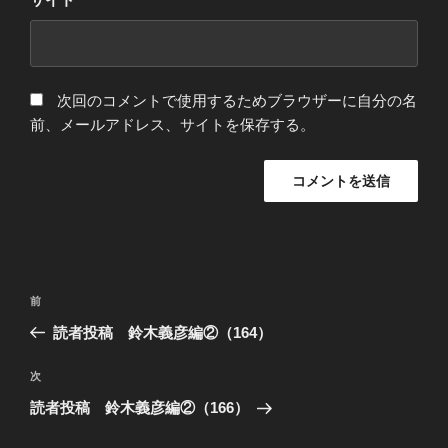
次回のコメントで使用するためブラウザーに自分の名
前、メールアドレス、サイトを保存する。
投
過
前
稿
去
読者投稿 鈴木義彦編②（164）
ナ
の
ビ
投
次
次
稿
ゲ
の
読者投稿 鈴木義彦編②（166）
投
ー