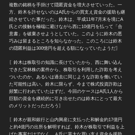
複数の銘柄を手掛けて隠匿資金を増大させていった。一
方、鈴木を許せないのはA氏からの買支え資金の援助も継
続させていた事だった。鈴木は、平成11年7月末を境にA
氏との接触を極端に避けながら西に10億円を払って「合
意書」を破棄させようとしていた。このように鈴木の悪
巧みは留まるところを知らなかった。このころには鈴木
の隠匿利益は300憶円を超える額になっていたようだ〗
〖鈴木は株取引の知識に長けていたから、西に舞い込ん
できた宝林株の案件から、株取引を利用した詐欺を考え
ついたのか、あるいは過去に同じような詐欺を働いてい
た可能性は高い。鈴木に限らず、今まで株式投資詐欺は
頻繁に行われていたはずだ。今回のケースはA氏1人から
巨額の資金を継続的に引き出せたのは鈴木にとって最大
のメリットだっただろう〗
〖鈴木が親和銀行と山内興産に支払った和解金約17億円
と約4億円の出所を解明すれば、鈴木が株取引で利益を上
げた事実だけでなく、Ａ氏に莫大な買い支え資金を援助