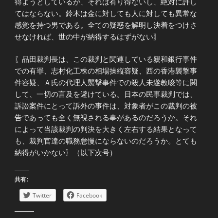
得ようとしているが、それは有り得ないし、絶対に許し
てはならない。鈴木は金に対しても人に対しても異常な
感覚を持つ男である。全ての疑惑を解明し決着をつけさ
せなければ、世の中が納得するはずがない〗
〖品田裁判長は、この裁判と関連している親和銀行事件
での有罪、志村化工株の相場操縦容疑、西の香港襲撃事
件容疑、Ａ氏の代理人襲撃事件での殺人未遂教唆等に関
して、一切の言及を避けている。日本の民事裁判では、
訴訟案件にとって訴外の事件は、対象者がこの裁判の被
告であっても全く無視される事があるのだろうか。それ
によって当該裁判の判決を大きく左右する結果となって
も、裁判官達の職務怠慢にならないのだろうか。とても
納得がいかない〗（以下次号）
共有:
Twitter
Facebook