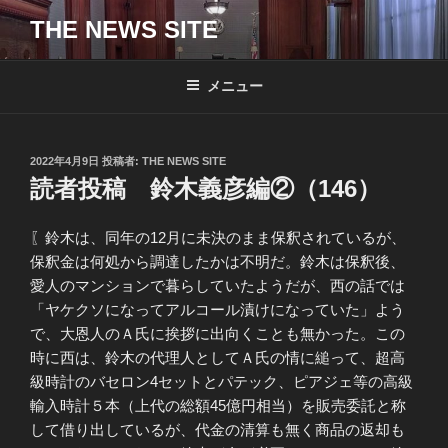
コ
THE NEWS SITE
ン
テ
ン
メニュー
ツ
へ
ス
投
2022年4月9日
投稿者:
THE NEWS SITE
キ
稿
読者投稿 鈴木義彦編②（146）
日:
ッ
プ
〖鈴木は、同年の12月に未決のまま保釈されているが、
保釈金は何処から調達したかは不明だ。鈴木は保釈後、
愛人のマンションで暮らしていたようだが、西の話では
「ヤケクソになってアルコール漬けになっていた」よう
で、大恩人のＡ氏に挨拶に出向くことも無かった。この
時に西は、鈴木の代理人としてＡ氏の情に縋って、超高
級時計のバセロン4セットとパテック、ピアジェ等の高級
輸入時計５本（上代の総額45億円相当）を販売委託と称
して借り出しているが、代金の清算も無く商品の返却も