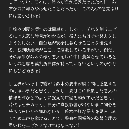
していない。これは、鈴木が金が必要だったために、鈴
木が西に頼みやらせたことだったが、この2人の悪党ぶり
には驚かされる〗
〖物や制度を壊すのは簡単だ。しかし、それを創り上げ
るには大変な時間がかかるが、役人たちはその努力をし
ようとしない。自分達が安泰に暮らせることを優先す
る。裁判所組織がここまで腐敗している事がいい例だ。
その結果が鈴木の様な悪人を世の中に蔓延らせていると
いう罪悪感を裁判所自体が持っていないというのが余り
にもひど過ぎる〗
〖世界がネットで繋がり鈴木の悪事が瞬く間に拡散する
のは凄い事だと思う。しかし、要はこの拡散した悪人の
情報を誰がどのように捉えて世論を動かすかだと思う。
時代はセチガラく、自分に直接影響が出ない事に関心を
持ちづらいかも知れないが、鈴木の様な悪人を懲らしめ
るために声を挙げることで、警察や国税等の監督官庁の
重い腰を上げさせなければならない〗