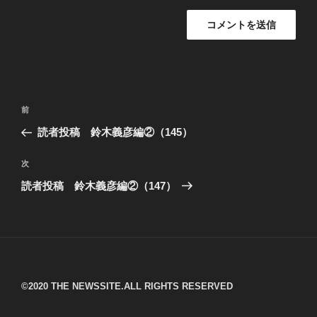
投
過
前
稿
去
読者投稿 鈴木義彦編②（145）
ナ
の
ビ
投
次
次
稿
ゲ
の
読者投稿 鈴木義彦編②（147）
投
ー
稿
シ
ョ
ン
©︎2020 THE NEWSSITE.ALL RIGHTS RESERVED