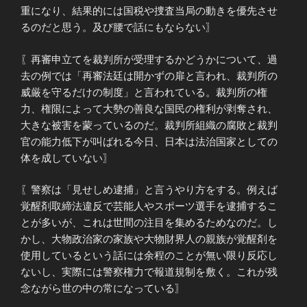
重になり、結果的には国税や捜査当局の動きを優先させ
るのだと思う。及び腰で話にもならない〗
〖再審申立てを裁判所が受理するかどうかについて、過
去の例では「再審法廷は開かずの扉と言われ、裁判所の
威厳を守るだけの制度」と言われている。裁判所の権
力、権限によって大勢の善良な国民の権利が剥奪され、
大きな被害を蒙っているのだ。裁判所組織の腐敗と裁判
官の能力低下が叫ばれる今日、日本は法治国家としての
体を成していない〗
〖警察は「見せしめ逮捕」と言うやり方をする。例えば
覚醒剤取締法違反で芸能人やスポーツ選手を逮捕するこ
とが多いが、これは世間の注目を集めるためなのだ。し
かし、大物政治家の家族や大物財界人の親族が覚醒剤を
使用しているという話には余程のことが無い限り反応し
ないし、実際には警察権力で報道規制を敷く。これが残
念ながら世の中の常になっている〗