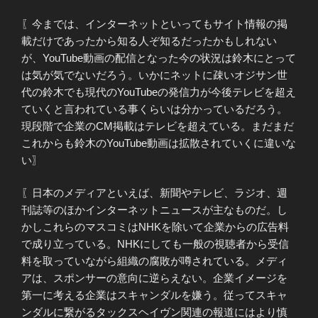
〖今までは、インターネットといってもサイト情報の掲
載だけであったから知る人ぞ知るだったかもしれない
が、YouTube動画の配信となった今の状況は鈴木にとって
は気が気でないだろう。いかにネットに疎いオジサン世
代の鈴木でも現代のYouTubeの発信力が今後テレビを超え
ていくと言われている事くらいは分かっているだろう。
現段階で企業のCM掲載はテレビを超えている。まだまだ
これからも鈴木のYouTube動画は拡散されていくに違いな
い〗
〖日本のメディアといえば、新聞やテレビ、ラジオ、週
刊誌等のほかインターネットニュースが主なものだ。し
かしこれらのマスコミはNHKを除いて企業からの広告料
で成り立っている。NHKにしても一般の視聴者から受信
料を取っていながら組織の腐敗が噂されている。メディ
アは、スポンサーの意向に逆らえない。企業イメージを
第一に考える企業はスキャンダルを嫌う。従ってスキャ
ンダルに繋がるタックスヘイヴン関連の報道にはより慎