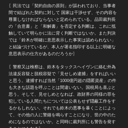
〖民法では「契約自由の原則」が謳われており、当事者
間で結ばれた契約に対して 国家は干渉せず、その内容を
尊重しなければならないと定められている。品田裁判長
の「合意書」と「和解書」を否定する判断は、これに抵
触していて明らかに法に背く判断ではないか。また判決
では「鈴木が明確に意思表示した事実は認められない」
と結論づけているが、本人が署名指印する以上に明確な
意思表示の仕方があるのだろうか〗
〖警察又は検察は、鈴木をタックスヘイヴンに絡む外為
法違反容疑と脱税容疑で「見せしめ逮捕」をすればいい
と思う。逮捕すれば当然「1000億円超の隠匿資産」の件
も大きな話題を呼ぶことは間違いない。国税局も喜ぶと
思う。そして、見せしめとなれば、政財界の同様の罪を
犯している人間たちについては公表もせず隠蔽工作をす
るかもしれない。それでも鈴木の悪事を暴くことによっ
て、その他の人に警鐘を鳴らすことになり、世の中のた
めになるのではないか。と同時に裁判所にも警告を発す