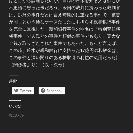
はどこから調達したのか。当時の鈴木を知る人は誰もが
不思議に思った事だろう。今回の裁判に携わった裁判官
は、訴外の事件だとは言え時期的に重なる事件で、被告
が同じという稀なケースだったにも拘らず親和銀行事件
を完全に無視した。親和銀行事件の罪名は「特別背任横
領事件」でＡ氏との事件と類似の事件でもあり、莫大な
金銭が取りざたされた事件でもあった。もっと言えば、
この時、鈴木が親和銀行に支払った17億円の和解金は、
この事件と深い関りのある株取引の利益の流用だった〗
（関係者より）（以下次号）
共有:
Twitter
Facebook
いいね:
読み込み中...