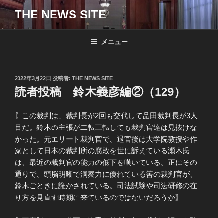
コ
THE NEWS SITE
ン
テ
ン
メニュー
ツ
へ
ス
投
2022年3月22日
投稿者:
THE NEWS SITE
キ
稿
読者投稿 鈴木義彦編②（129）
日:
ッ
プ
〖この裁判は、裁判長が2回も交代して品田裁判長が3人
目だ。鈴木の主張が二転三転しても裁判官達は見抜けな
かった。元エリート裁判官で、退官後は大学院教授や作
家として日本の裁判所の腐敗を世に訴えている瀬木氏
は、最近の裁判官の能力の低下を嘆いている。正にその
通りで、頭脳明晰で洞察力に優れている筈の裁判官が、
鈴木ごときに誑かされている。司法試験や司法研修の在
り方を見直す時期に来ているのではないだろうか〗