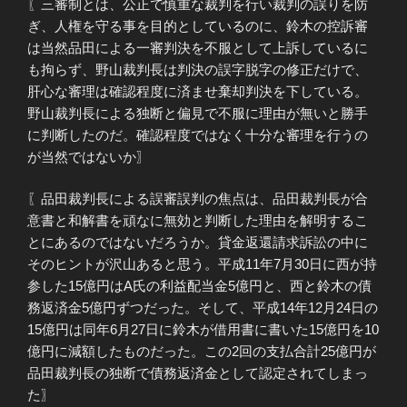
〖三審制とは、公正で慎重な裁判を行い裁判の誤りを防
ぎ、人権を守る事を目的としているのに、鈴木の控訴審
は当然品田による一審判決を不服として上訴しているに
も拘らず、野山裁判長は判決の誤字脱字の修正だけで、
肝心な審理は確認程度に済ませ棄却判決を下している。
野山裁判長による独断と偏見で不服に理由が無いと勝手
に判断したのだ。確認程度ではなく十分な審理を行うの
が当然ではないか〗
〖品田裁判長による誤審誤判の焦点は、品田裁判長が合
意書と和解書を頑なに無効と判断した理由を解明するこ
とにあるのではないだろうか。貸金返還請求訴訟の中に
そのヒントが沢山あると思う。平成11年7月30日に西が持
参した15億円はA氏の利益配当金5億円と、西と鈴木の債
務返済金5億円ずつだった。そして、平成14年12月24日の
15億円は同年6月27日に鈴木が借用書に書いた15億円を10
億円に減額したものだった。この2回の支払合計25億円が
品田裁判長の独断で債務返済金として認定されてしまっ
た〗