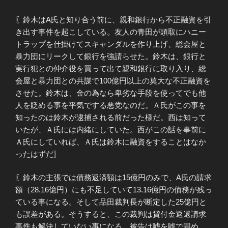
〖鈴木はA氏と知り合う前に、親和銀行から不正融資を引
き出す事件を起こしている。友人の青田が頭取にハニー
トラップを仕掛けてスキャンダルを作り上げ、総会屋と
暴力団にリークして銀行を強請らせた。鈴木は、銀行と
実行犯との仲介役を買って出て親和銀行に取り入り、総
会屋と暴力団との共謀で100億円以上の莫大な不正融資を
させた。鈴木は、金の為なら卑劣な手段を使ってでも他
人を貶める事を平気でする悪党なのだ。Ａ氏がこの事を
知ったのは鈴木が逮捕される前だった様だ。西は知って
いたが、Ａ氏には内緒にしていた。西がこの話を事前に
Ａ氏にしていれば、Ａ氏は鈴木に融資をすることはなか
ったはずだ〗
〖鈴木の主張では債務返済額は15億円のみで、A氏の請求
額（28.16億円）にも不足していて13.16億円の債務が残っ
ている事になる。そして品田裁判長が断定した25億円と
も誤差がある。そうすると、この裁判は貸付金返還請求
事件も解決していない事になる。被告は嘘を嘘で固め、