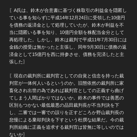
〖A氏は、鈴木が合意書に基づく株取引の利益金を隠匿し
ている事を知らずに平成14年12月24日に受領した10億円
を債務の返済金として処理していたが、鈴木が利益を不
当に隠匿いる事を知り、10億円全額を株配当金分として
再処理した。しかし、鈴木は裁判で平成11年7月30日には
金銭の授受は無かったと主張し、同年9月30日に債務の返
済金として15億円を西に持参させ、債務を完済したと主
張した〗
〖現在の裁判所に裁判官としての自覚と信念を持った裁
判官が一体何人いるというのか。旧態依然の裁判所に家
畜化され出世の為であれば裁判官としての正義すら曲げ
てしまう人間ばかりではないか。鈴木の事件では善悪の
区別もつかない最低最悪の品田裁判長が不当判決を下
し、二審では一審での誤りを正すどころか野山裁判長の
怠慢による棄却判決を下すという杜撰な結果だ。今の裁
判所組織に正義を追求する裁判官は皆無に等しいのでは
ないか〗