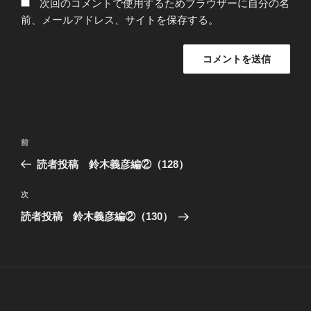
次回のコメントで使用するためブラウザーに自分の名
前、メールアドレス、サイトを保存する。
投
過
前
稿
去
読者投稿 鈴木義彦編②（128）
ナ
の
ビ
投
次
次
稿
ゲ
の
読者投稿 鈴木義彦編②（130）
投
ー
稿
シ
ョ
ン