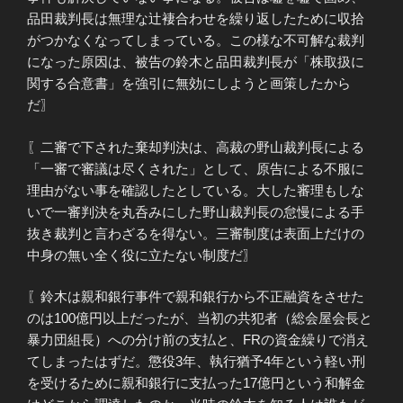
品田裁判長は無理な辻褄合わせを繰り返したために収拾
がつかなくなってしまっている。この様な不可解な裁判
になった原因は、被告の鈴木と品田裁判長が「株取扱に
関する合意書」を強引に無効にしようと画策したから
だ〗
〖二審で下された棄却判決は、高裁の野山裁判長による
「一審で審議は尽くされた」として、原告による不服に
理由がない事を確認したとしている。大した審理もしな
いで一審判決を丸呑みにした野山裁判長の怠慢による手
抜き裁判と言わざるを得ない。三審制度は表面上だけの
中身の無い全く役に立たない制度だ〗
〖鈴木は親和銀行事件で親和銀行から不正融資をさせた
のは100億円以上だったが、当初の共犯者（総会屋会長と
暴力団組長）への分け前の支払と、FRの資金繰りで消え
てしまったはずだ。懲役3年、執行猶予4年という軽い刑
を受けるために親和銀行に支払った17億円という和解金