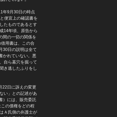
年9月30日の時点
却と便宜上の確認書を
したものであるとす
成14年頃、原告から
との間の一切の関係を
の借用書は、この合
月30日の説明は全て
が書かれていない。悪
、自ら墓穴を掘って
聞き逃したふりをし
月22日に訴えの変更
ない」との記述があ
細書）には、販売委託
はこの債権をどの程
はＡ氏側の弁護士が