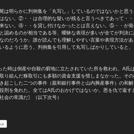
尾は明らかに判例集を「丸写し」しているのではないかと思う
はない。②・・は合理的な疑いが残ると言うべきであって・・
来ない。④・・を貸し付けなかったとは言えない。⑤・・が発
と認めるのが相当である等、曖昧な表現が多いが全てが判決に
なのだろうか。誰が読んでも理解しやすい言葉や表現方法があ
いるように思う。判例集を引用して丸写しばかりしていると、
った時は倒産や自殺の窮地に立たされていた所を救われ、A氏
取り組んだ株取引にも多額の資金支援を惜しまなかった。その
き起こした二つの事件（親和銀行事件と山内興産事件）の和解
役刑を免れた。全てはA氏のおかげではないか。恩を仇で返す
社会の常識だ〗（以下次号）
ook