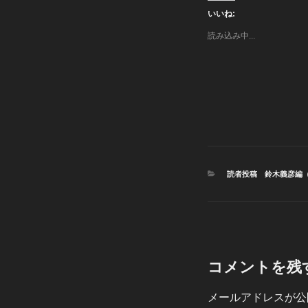
いいね:
読み込み中...
カ
読者投稿 鈴木義彦編
テ
ゴ
リ
ー
コメントを残
メールアドレスが公