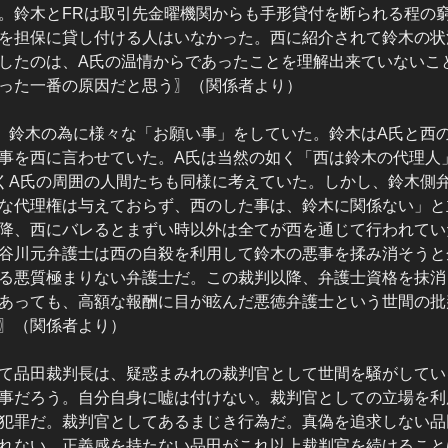
。鈴木とFRは取引先金曜機関からも手形貸付を断られる程の
を担保に貸し付ける人はいなかった。西に紹介されて鈴木の状
したのは、A氏の温情からであったことを理解出来ていないこ
った一番の原因だと思う〗（関係者より）
、鈴木の為に様々な「お願い事」をしていた。鈴木はA氏と西
事を西に言わせていた。A氏は当然の如く「西は鈴木の代理人
くA氏の周囲の人間たちも同様に考えていた。しかし、鈴木側
な代理権は与えておらず、西のした事は、鈴木に関係ない」と
降、西にバレるとまずい時以外は全てが西を通じて行われてい
谷川元弁護士は西の自殺を利用して鈴木の悪事を揉み消そうと
る悪質極まりない弁護士だ。この裁判以降、弁護士資格を抹消
あっても、高額な報酬に目が眩んだ悪徳弁護士という世間の批
〗（関係者より）
て品田裁判長は、疑惑まみれの裁判官として世間を騒がしてい
事だろう。自分自身に嘘は付けない。裁判官としての立場を利
犯罪だ。裁判官としてあるまじき行為だ。真偽を追求しない品
れない。正義感を持たない品田がこれ以上裁判官を続けること