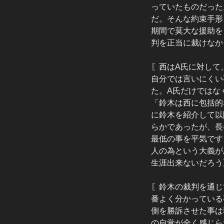
っていたものだった
だ。そんな約束手形
期間で莫大な援助を
判を正当に裁けなか
〖西はA氏に対して
自分では言いにくい
た。A氏だけではな
「鈴木は西に包括的
に鈴木を紹介して以
らかであったが、長
最低の事を平気です
人の為という大義が
生涯出来ないだろう
〖鈴木の裁判を通じ
番よく分かっている
側を勝訴させた事は
の自覚が全く感じら