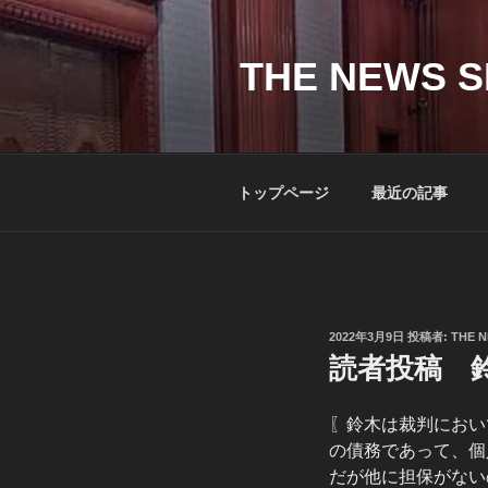
コ
ン
テ
THE NEWS S
ン
ツ
へ
ス
トップページ
最近の記事
キ
ッ
プ
投
2022年3月9日
投稿者:
THE N
稿
読者投稿 鈴
日:
〖鈴木は裁判において
の債務であって、個
だが他に担保がない