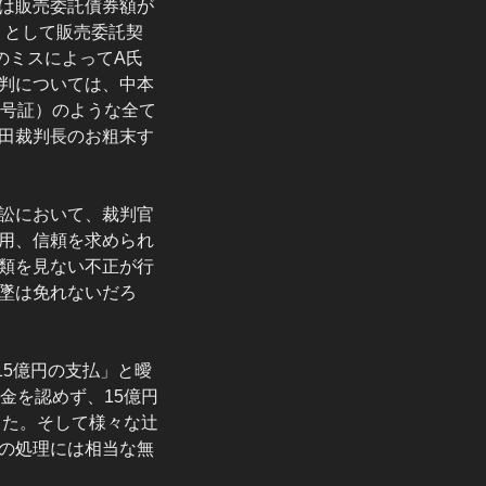
は販売委託債券額が
」として販売委託契
のミスによってA氏
判については、中本
9号証）のような全て
田裁判長のお粗末す
訟において、裁判官
用、信頼を求められ
類を見ない不正が行
墜は免れないだろ
15億円の支払」と曖
金を認めず、15億円
った。そして様々な辻
の処理には相当な無