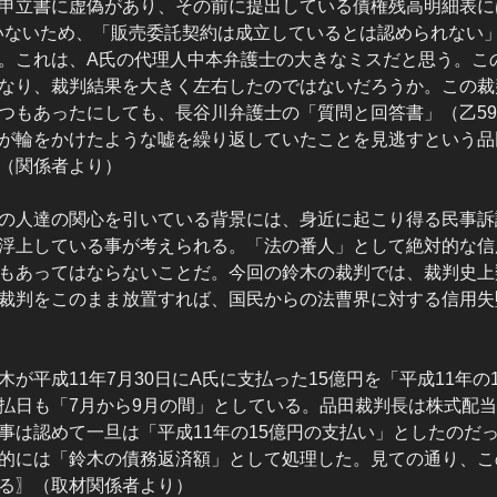
申立書に虚偽があり、その前に提出している債権残高明細表に
ていないため、「販売委託契約は成立しているとは認められない
。これは、A氏の代理人中本弁護士の大きなミスだと思う。こ
なり、裁判結果を大きく左右したのではないだろうか。この裁
つもあったにしても、長谷川弁護士の「質問と回答書」（乙5
が輪をかけたような嘘を繰り返していたことを見逃すという品
（関係者より）
の人達の関心を引いている背景には、身近に起こり得る民事訴
浮上している事が考えられる。「法の番人」として絶対的な信
もあってはならないことだ。今回の鈴木の裁判では、裁判史上
裁判をこのまま放置すれば、国民からの法曹界に対する信用失
が平成11年7月30日にA氏に支払った15億円を「平成11年の
払日も「7月から9月の間」としている。品田裁判長は株式配当
事は認めて一旦は「平成11年の15億円の支払い」としたのだ
的には「鈴木の債務返済額」として処理した。見ての通り、こ
る〗（取材関係者より）