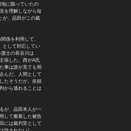
窮地に陥っていたの
況を理解しながら短
とが、品田がこの裁
の関係を利用して、
」として対応してい
弁護士の長谷川は
主張した。西がA氏
た事は誰が見ても明
企んだ。人間として
したそうだが、依頼
判から逃れることは
るが、品田本人が一
用して癒着した被告
田には裁判官として
は許されない〗