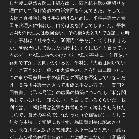
した後に突然Ａ氏に手紙を出し、西と紀井氏の裏切りを
理由にして和解協議の白紙撤回を伝えてきた。そして、
Ａ氏と直接話し合う事を避けるために、平林弁護士と青
田を代理人に指名し、自分は姿を消してしまった。平林
とA氏の代理人は数回会い、その後A氏と3人で面談した時
に、平林は「社長さん、50億円で手を打ってくれません
か。50億円にして戴けたら鈴木はすぐに払うと言ってい
るので」とA氏に持ちかけたが、A氏が平林に「全容をご
存知ですか」と問いかけると、平林は「大筋は聞いてい
る」と言うので、買い支え資金のことを理由に断った。
この事や習志野一家の総長との面談を否定していないだ
け、長谷川弁護士と違って虚偽は少ない方で、「質問と
回答書」（乙59号証）の虚偽の構築についても「私は関
係していないし、知らない」と言っているくらいだ。裁
判では、「和解書は監禁され脅迫されて署名させられた
もので、自分の本意ではなかった（心裡留保）」として
無効を主張して和解にもせず、品田裁判長に認めさせ
た。長谷川の悪辣さと悪知恵は天下一品だと思う。誰も
がこんな極悪弁護士を赦すことは絶対にない〗（関係者