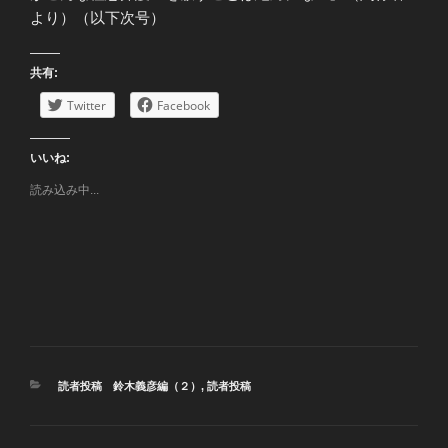
より）（以下次号）
共有:
Twitter
Facebook
いいね:
読み込み中...
カ
読者投稿 鈴木義彦編（２）
,
読者投稿
テ
ゴ
リ