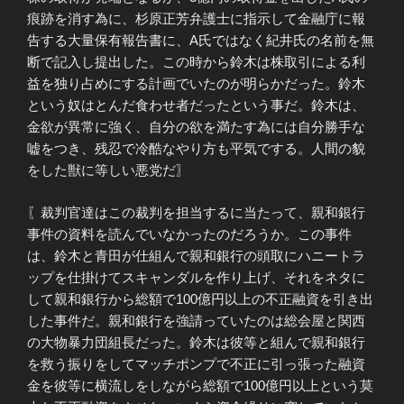
痕跡を消す為に、杉原正芳弁護士に指示して金融庁に報
告する大量保有報告書に、A氏ではなく紀井氏の名前を無
断で記入し提出した。この時から鈴木は株取引による利
益を独り占めにする計画でいたのが明らかだった。鈴木
という奴はとんだ食わせ者だったという事だ。鈴木は、
金欲が異常に強く、自分の欲を満たす為には自分勝手な
嘘をつき、残忍で冷酷なやり方も平気でする。人間の貌
をした獣に等しい悪党だ〗
〖裁判官達はこの裁判を担当するに当たって、親和銀行
事件の資料を読んでいなかったのだろうか。この事件
は、鈴木と青田が仕組んで親和銀行の頭取にハニートラ
ップを仕掛けてスキャンダルを作り上げ、それをネタに
して親和銀行から総額で100億円以上の不正融資を引き出
した事件だ。親和銀行を強請っていたのは総会屋と関西
の大物暴力団組長だった。鈴木は彼等と組んで親和銀行
を救う振りをしてマッチポンプで不正に引っ張った融資
金を彼等に横流しをしながら総額で100億円以上という莫