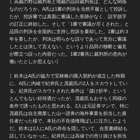
〖高裁の野山裁判長と地裁の品田裁判長は、どんな関係
なのだろうか。A氏は1審の判決を当然不服として控訴し
たが、控訴審では真面に審議した形跡がなく、誤字脱字
の訂正に終始した。そして「1審で審議が尽くされた」と
品田の判決を全面的に支持し控訴を棄却した。1審は約３
年を要したが、判決は明らかな誤りであって充分に審議
したとは決して言えない、というより品田の独断と偏見
が際立つ誤った内容だった。1審2審共に裁判所の意向が
働いたとしか思えない〗
〖鈴木はA氏の協力で宝林株の購入契約が成立した時期
に、A氏に内緒で紀井氏と茂庭氏の2人をスカウトしてい
る。紀井氏がスカウトされた条件は「儲け折半」という
とんでもない好待遇だったが、茂庭氏もおそらく同様の
条件で誘ったものと思われる。2人は元証券マンで、特に
茂庭氏は自主廃業した山一證券の海外事業を担当した責
任者だった様で、本社の不良債権飛ばしに注力したよう
だ。鈴木は2人にA氏の存在を隠していて、合意書締結も
話していなかった。紀井氏には高値での売り抜けを担当