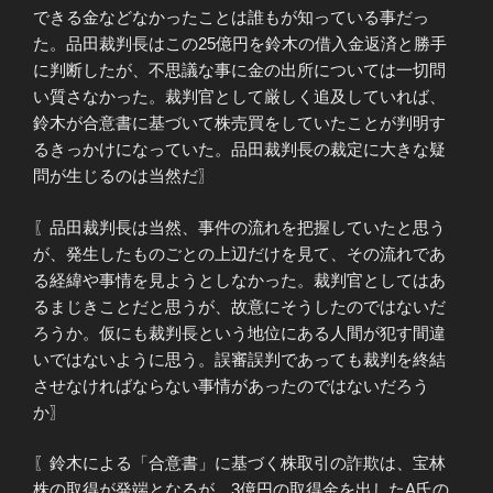
できる金などなかったことは誰もが知っている事だっ
た。品田裁判長はこの25億円を鈴木の借入金返済と勝手
に判断したが、不思議な事に金の出所については一切問
い質さなかった。裁判官として厳しく追及していれば、
鈴木が合意書に基づいて株売買をしていたことが判明す
るきっかけになっていた。品田裁判長の裁定に大きな疑
問が生じるのは当然だ〗
〖品田裁判長は当然、事件の流れを把握していたと思う
が、発生したものごとの上辺だけを見て、その流れであ
る経緯や事情を見ようとしなかった。裁判官としてはあ
るまじきことだと思うが、故意にそうしたのではないだ
ろうか。仮にも裁判長という地位にある人間が犯す間違
いではないように思う。誤審誤判であっても裁判を終結
させなければならない事情があったのではないだろう
か〗
〖鈴木による「合意書」に基づく株取引の詐欺は、宝林
株の取得が発端となるが、3億円の取得金を出したA氏の