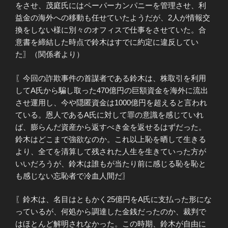
をさせ、茂庭氏にはペーパーカンパニーを管理させ、利
益金の海外への移動も任せていたようだが、2人が情報交
換をしない様に別々のオフィスで仕事をさせていた。合
意書を締結した時点で鈴木はすでに約定に違反してい
た〗（関係者より）
〖今回の詐欺事件の首謀者である鈴木は、株取引を利用
してA氏から騙し取った470億円の巨額資金を海外に流出
させ運用し、今や隠匿資金は1000億円を超えると言われ
ている。恩人であるA氏に対して罪の意識を感じていれ
ば、膨らんだ資産から返すべき金を返せるはずだった。
鈴木はどこまで強欲なのか。これ以上恥を晒して生きる
より、全てを清算して残された人生を生きていった方が
いいだろうが、鈴木は誰もが当たり前に感じる恥を恥と
も感じない忘恥者で冷血人間だ〗
〖鈴木は、名目はともかく25億円をA氏に支払った形にな
っているが、何処から調達した金銭だったのか、裁判で
はほとんど解明されなかった。この時期、鈴木が自由に