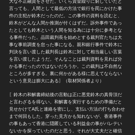
大な不正融資をさせた。いくら資金繰りに窮していたと
言っても、人間として最低の方法で銀行を罠にかけた事
件の主犯が鈴木だったのだ。この事件の資料を読むと、
鈴木がどんな人間か推測が付くはずだ。訴外事件であっ
たとしても鈴木という人間を知る為には十分に参考とな
る事件だった。品田裁判長を始めとする裁判官たちは大
事な事前調査を怠った事になる。親和銀行事件で鈴木に
判決を言い渡した裁判長は鈴木に対して相当厳しい言葉
を言い渡したようだ。そんなことは裁判資料を見れば分
かる事だったのではないだろうか。この裁判は不自然な
ところが多すぎる。裏に何かがある様に思えてならない
という意見は膨大にある〗（取材関係者より）
〖鈴木の和解書締結後の言動は正に悪党鈴木の真骨頂だ
と言わざるを得ない。和解書を実行するための準備だと
見せかけてA氏と連絡を密にし、支払い方法の打ち合わせ
まで何回もした。穿った見方かも知れないが、香港事件
の事もあって香港に隠匿している利益金の事がバレテい
ないかを探っていたのだと思う。それが大丈夫だと確信