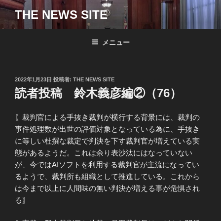
コ
THE NEWS SITE
ン
テ
ン
メニュー
ツ
へ
ス
投
2022年1月23日
投稿者:
THE NEWS SITE
キ
稿
読者投稿 鈴木義彦編②（76）
日:
ッ
プ
〖裁判官による手抜き裁判が横行する背景には、裁判の
事件処理数が出世の評価対象となっている為に、手抜き
に等しい杜撰な裁定で判決を下す裁判官が増えている実
態があるようだ。これは余り表沙汰にはなっていない
が、今ではAIソフトを利用する裁判官が主流になってい
るようで、裁判所も組織として推進している。これから
は今まで以上に人間味の無い判決が増える事が危惧され
る〗