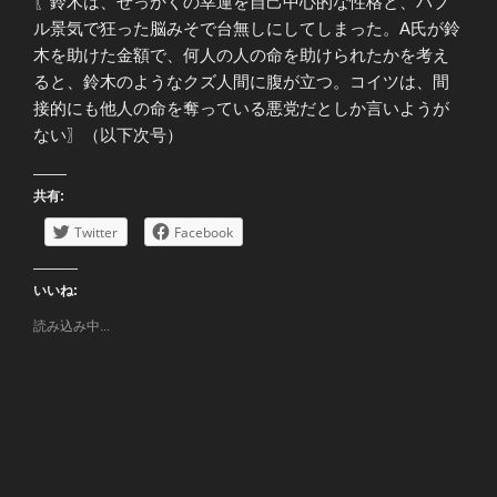
〖鈴木は、せっかくの幸運を自己中心的な性格と、バブ
ル景気で狂った脳みそで台無しにしてしまった。A氏が鈴
木を助けた金額で、何人の人の命を助けられたかを考え
ると、鈴木のようなクズ人間に腹が立つ。コイツは、間
接的にも他人の命を奪っている悪党だとしか言いようが
ない〗（以下次号）
共有:
Twitter
Facebook
いいね:
読み込み中...