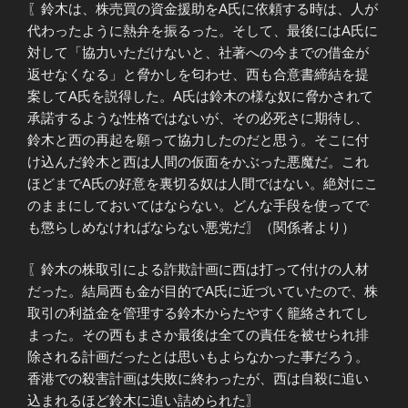
〖鈴木は、株売買の資金援助をA氏に依頼する時は、人が
代わったように熱弁を振るった。そして、最後にはA氏に
対して「協力いただけないと、社著への今までの借金が
返せなくなる」と脅かしを匂わせ、西も合意書締結を提
案してA氏を説得した。A氏は鈴木の様な奴に脅かされて
承諾するような性格ではないが、その必死さに期待し、
鈴木と西の再起を願って協力したのだと思う。そこに付
け込んだ鈴木と西は人間の仮面をかぶった悪魔だ。これ
ほどまでA氏の好意を裏切る奴は人間ではない。絶対にこ
のままにしておいてはならない。どんな手段を使ってで
も懲らしめなければならない悪党だ〗（関係者より）
〖鈴木の株取引による詐欺計画に西は打って付けの人材
だった。結局西も金が目的でA氏に近づいていたので、株
取引の利益金を管理する鈴木からたやすく籠絡されてし
まった。その西もまさか最後は全ての責任を被せられ排
除される計画だったとは思いもよらなかった事だろう。
香港での殺害計画は失敗に終わったが、西は自殺に追い
込まれるほど鈴木に追い詰められた〗