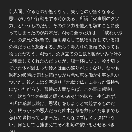
〖人間、守るものが無くなり、失うものが無くなると、
思いがけない行動をする時がある。所謂「火事場のクソ
力」というものだが、そのクソ力を他人を騙すことに使
ってしまったのが鈴木だ。A氏に会った頃は、「破れかぶ
れ」の瀕死の状態で、腹を減らして獲物を探している狼
の様だったと想像する。恐らく毒入りの饅頭であっても
喰っただろう。A氏は、炊き立てのご飯と暖かいみそ汁を
ご馳走してくれたのだったが、腹一杯になり、冷え切っ
ていた体が温まった鈴木は血の巡りがよくなり、なおも
瀕死の状態の演技を続けながら悪知恵を働かす事を思い
ついた。鈴木には文字通り「地獄で仏」に会った気持ち
になっただろう。普通の人間ならば、この事に感謝し
て、炊き立ての白飯と暖かいみそ汁の味を一生忘れず、
Ａ氏に感謝し続け、恩返しをしようと奮起するものだ
が、根っからの悪人だった鈴木は命を救われた事までも
忘れて裏切ってしまった。こんなクズはメッタにいな
い。何としても捕まえてそれ相応の償いをさせるべき
だ〗