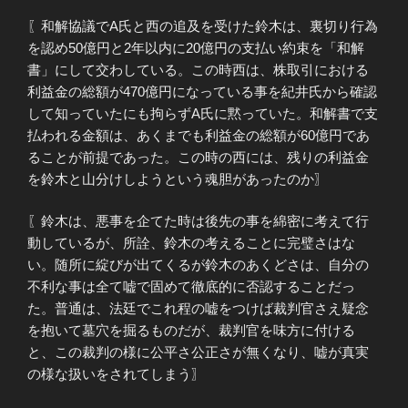
〖和解協議でA氏と西の追及を受けた鈴木は、裏切り行為
を認め50億円と2年以内に20億円の支払い約束を「和解
書」にして交わしている。この時西は、株取引における
利益金の総額が470億円になっている事を紀井氏から確認
して知っていたにも拘らずA氏に黙っていた。和解書で支
払われる金額は、あくまでも利益金の総額が60億円であ
ることが前提であった。この時の西には、残りの利益金
を鈴木と山分けしようという魂胆があったのか〗
〖鈴木は、悪事を企てた時は後先の事を綿密に考えて行
動しているが、所詮、鈴木の考えることに完璧さはな
い。随所に綻びが出てくるが鈴木のあくどさは、自分の
不利な事は全て嘘で固めて徹底的に否認することだっ
た。普通は、法廷でこれ程の嘘をつけば裁判官さえ疑念
を抱いて墓穴を掘るものだが、裁判官を味方に付ける
と、この裁判の様に公平さ公正さが無くなり、嘘が真実
の様な扱いをされてしまう〗