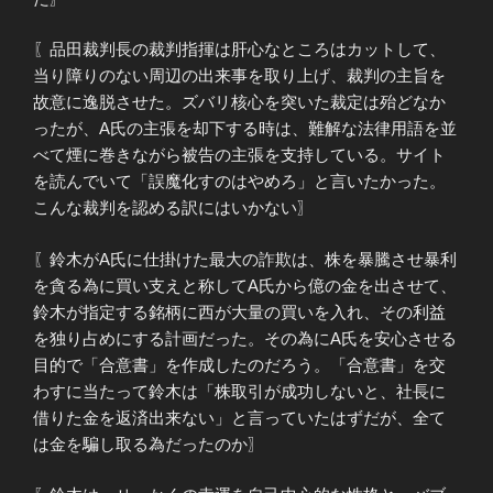
〖品田裁判長の裁判指揮は肝心なところはカットして、
当り障りのない周辺の出来事を取り上げ、裁判の主旨を
故意に逸脱させた。ズバリ核心を突いた裁定は殆どなか
ったが、A氏の主張を却下する時は、難解な法律用語を並
べて煙に巻きながら被告の主張を支持している。サイト
を読んでいて「誤魔化すのはやめろ」と言いたかった。
こんな裁判を認める訳にはいかない〗
〖鈴木がA氏に仕掛けた最大の詐欺は、株を暴騰させ暴利
を貪る為に買い支えと称してA氏から億の金を出させて、
鈴木が指定する銘柄に西が大量の買いを入れ、その利益
を独り占めにする計画だった。その為にA氏を安心させる
目的で「合意書」を作成したのだろう。「合意書」を交
わすに当たって鈴木は「株取引が成功しないと、社長に
借りた金を返済出来ない」と言っていたはずだが、全て
は金を騙し取る為だったのか〗