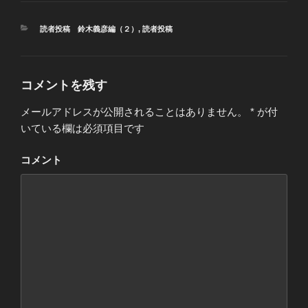
カ
読者投稿 鈴木義彦編（２）
,
読者投稿
テ
ゴ
リ
ー
コメントを残す
メールアドレスが公開されることはありません。
*
が付
いている欄は必須項目です
コメント