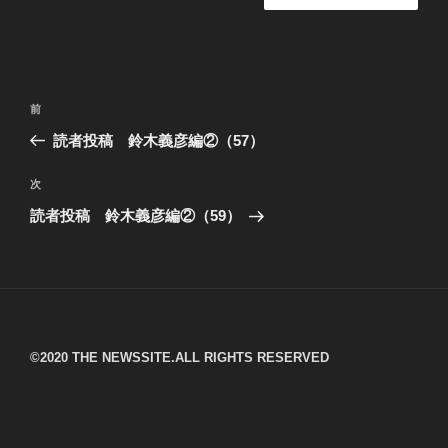
投
過
前
稿
去
読者投稿 鈴木義彦編②（57）
ナ
の
ビ
投
次
次
稿
ゲ
の
読者投稿 鈴木義彦編②（59）
投
ー
稿
シ
ョ
ン
©︎2020 THE NEWSSITE.ALL RIGHTS RESERVED