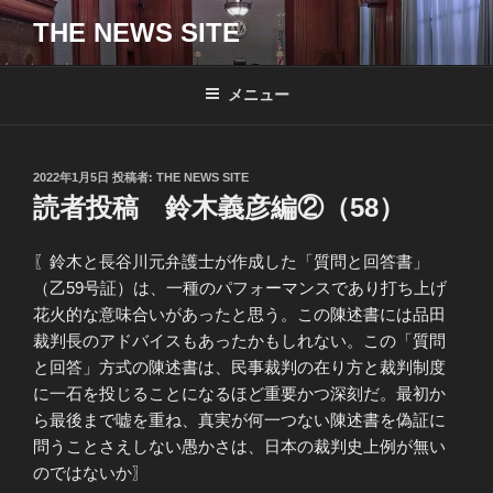
コ
THE NEWS SITE
ン
テ
ン
メニュー
ツ
へ
ス
投
2022年1月5日
投稿者:
THE NEWS SITE
キ
稿
読者投稿 鈴木義彦編②（58）
日:
ッ
プ
〖鈴木と長谷川元弁護士が作成した「質問と回答書」
（乙59号証）は、一種のパフォーマンスであり打ち上げ
花火的な意味合いがあったと思う。この陳述書には品田
裁判長のアドバイスもあったかもしれない。この「質問
と回答」方式の陳述書は、民事裁判の在り方と裁判制度
に一石を投じることになるほど重要かつ深刻だ。最初か
ら最後まで嘘を重ね、真実が何一つない陳述書を偽証に
問うことさえしない愚かさは、日本の裁判史上例が無い
のではないか〗