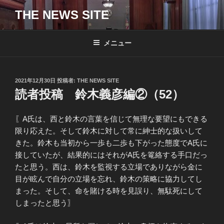
コ
THE NEWS SITE
ン
テ
ン
メニュー
ツ
へ
ス
投
2021年12月30日
投稿者:
THE NEWS SITE
キ
稿
読者投稿 鈴木義彦編②（52）
日:
ッ
プ
〖A氏は、西と鈴木の言葉を信じて無理な要望にもできる
限り応えた。そして鈴木に対して常に紳士的な扱いして
きた。鈴木も当初から一歩も二歩も下がった態度でA氏に
接していたが、結果的にはそれがA氏を篭絡する手口だっ
たと思う。西は、鈴木を監視する立場でありながら金に
目が眩んで自分の立場を忘れ、鈴木の策略に協力してし
まった。そして、命を賭ける時を見誤り、無駄死にして
しまったと思う〗