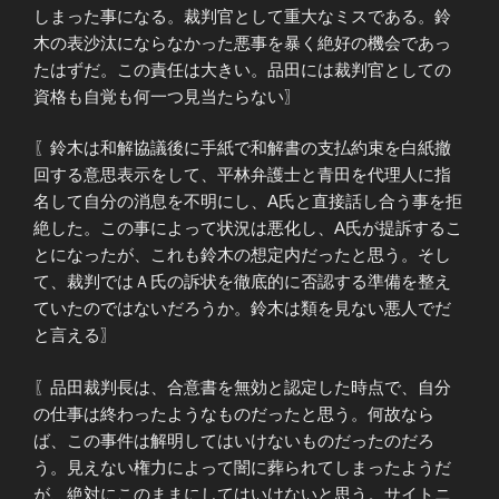
しまった事になる。裁判官として重大なミスである。鈴
木の表沙汰にならなかった悪事を暴く絶好の機会であっ
たはずだ。この責任は大きい。品田には裁判官としての
資格も自覚も何一つ見当たらない〗
〖鈴木は和解協議後に手紙で和解書の支払約束を白紙撤
回する意思表示をして、平林弁護士と青田を代理人に指
名して自分の消息を不明にし、A氏と直接話し合う事を拒
絶した。この事によって状況は悪化し、A氏が提訴するこ
とになったが、これも鈴木の想定内だったと思う。そし
て、裁判ではＡ氏の訴状を徹底的に否認する準備を整え
ていたのではないだろうか。鈴木は類を見ない悪人でだ
と言える〗
〖品田裁判長は、合意書を無効と認定した時点で、自分
の仕事は終わったようなものだったと思う。何故なら
ば、この事件は解明してはいけないものだったのだろ
う。見えない権力によって闇に葬られてしまったようだ
が、絶対にこのままにしてはいけないと思う。サイトニ