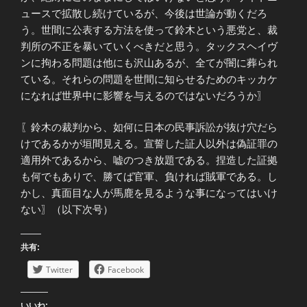
ュースで拡散し続けているが、今後は世論が動くだろ
う。世間に公表する方法を使って鈴木という悪党と、裁
判所の不正を暴いていくべきだと思う。タックスヘイヴ
ンに拘わる問題は他にも沢山あるが、全てが闇に葬られ
ている。それらの問題を世間に知らせるためのキッカケ
になれば世界中に影響を与えるのではないだろうか〗
〖鈴木の裁判から、如何に日本の民事訴訟が抜け穴だら
けであるかが垣間見える。宣誓した証人以外は偽証罪の
適用外であるから、嘘のつき放題である。捏造した証拠
も何でもありで、勝てば官軍、負ければ賊軍である。し
かし、真面目な人が馬鹿を見るような事になってはいけ
ない〗（以下次号）
共有:
Twitter
Facebook
いいね: