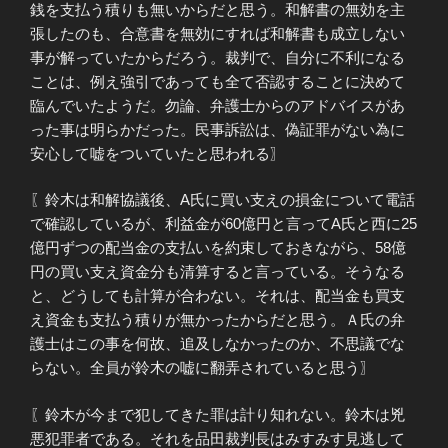
銭を支払う積りも無いからだと思う。和解書の無効を主
張したのも、合意書を無効にすれば和解書も成立しない
事が解っていたからだろう。裁判で、自分に不利になる
ことは、例え強引であっても全て否認することに決めて
臨んでいたようだ。勿論、弁護士からのアドバイスがあ
った事は明らかだった。民事訴訟は、偽証罪がない為に
安心して嘘をついていたと思われる〗
〖鈴木は和解協議後、A氏に買い支えの損金について電話
で確認しているが、利益金が60億円と言ってA氏と西に25
億円ずつの配当金の支払いを約束しておきながら、58億
円の買い支え資金分も清算すると言っている。そうなる
と、どうしても計算が合わない。それは、配当金も買支
え資金も支払う積りが無かったからだと思う。Ａ氏の弁
護士はこの事を何故、追及しなかったのか、不思議でな
らない。全員が鈴木の嘘に翻弄されていると思う〗
〖鈴木が今まで犯してきた罪は計り知れない。鈴木は兇
悪犯罪者である。それを品田裁判長はみすみす見逃して