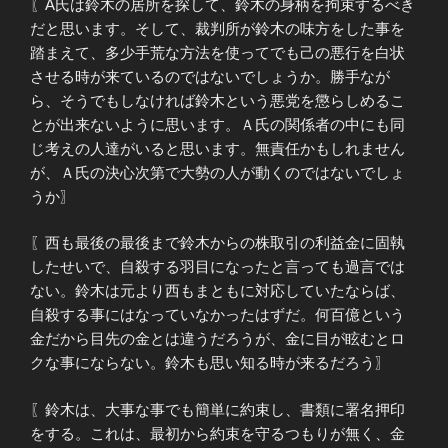
〖A氏は鈴木の居所を探して、鈴木の身柄を拘束するべき
だと思います。そして、裁判所が鈴木の味方をした事を
踏まえて、多少手荒な方法を使ってでも己の悪行を白状
させる時が来ているのではないでしょうか。勝手なが
ら、そうでもしなければ鈴木という悪党を懲らしめるこ
とが出来ないように思います。Ａ氏の関係者の中にも同
じ考えの人達がいると思います。無責任かもしれません
が、Ａ氏の決心次第で大勢の人が動くのではないでしょ
うか〗
〖西も最後の最後まで鈴木からの株取引の利益金に固執
したせいで、自殺する羽目になったと言っても過言では
ない。鈴木は元より西もまともに対応していたならば、
自殺する事にはなっていなかったはずだ。何百億という
金だから目先の金とは違うだろうが、金に目が眩むとロ
クな事にならない。鈴木も思い知る時が来るだろう〗
〖鈴木は、大事な事でも簡単に約束し、書類に署名押印
をする。これは、最初から約束を守るつもりが無く、金