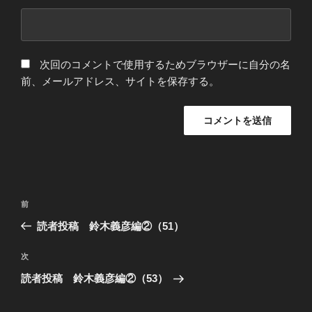
次回のコメントで使用するためブラウザーに自分の名
前、メールアドレス、サイトを保存する。
投
過
前
稿
去
読者投稿 鈴木義彦編②（51）
ナ
の
ビ
投
次
次
稿
ゲ
の
読者投稿 鈴木義彦編②（53）
投
ー
稿