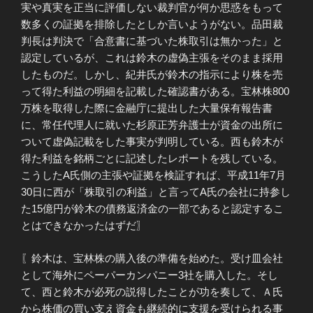
実や真実を正当に評価しない裁判官が何か思惑をもって
数多くの証拠を排除したとしか言いようがない。品田裁
判長は判決で「合意書に基づいた株取引は無かった」と
認定しているが、これは鈴木の虚偽主張をそのまま採用
したものだ。しかし、紀井氏が鈴木の指示により株を売
って得た利益の明細を記載した確認書がある。宝林株800
万株を取得した際に金融庁に提出した大量保有報告書
に、常任代理人に就いた杉原正芳弁護士が資金の出所に
ついて虚偽記載をした事実が判明している。西も鈴木が
得た利益を銘柄ごとに記述したレポートを残している。
こうしたA氏側の主張や証拠を検証すれば、平成11年7月
30日に西が「株取引の利益」と言ってA氏の会社に持参し
た15億円が鈴木の債務返済金の一部であると認定するこ
とはできなかったはずだ〗
〖鈴木は、宝林株の購入後の準備を始めた。受け皿会社
として海外にペーパーカンパニー3社を購入した。そし
て、西と鈴木が必死の説得したことが功を奏して、Ａ氏
から株価の買い支え資金も継続的に支援を受けられる事