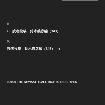
投
過
前
稿
去
読者投稿 鈴木義彦編（343）
ナ
の
ビ
投
次
次
稿
ゲ
の
読者投稿 鈴木義彦編（345）
投
ー
稿
シ
ョ
ン
©︎2020 THE NEWSSITE.ALL RIGHTS RESERVED