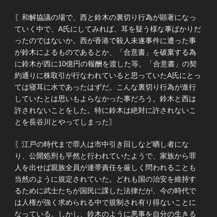
〖和解協議の場で、西と鈴木の裏切り行為が顕著になっ
ていく中で、A氏にしてみれば、耳を疑う様な事ばかりだ
ったのではないか。西が香港で殺人未遂事件に遭った事
が鈴木によるものであるとか、「合意書」を破棄する為
に鈴木が西に10億円の報酬を渡した等、「合意書」の契
約通りに株取引が行なわれていると思っていたA氏にとっ
ては寝耳に水であったはずだ。こんな裏切り行為が進行
していたとは思いもよらなかった事だろう。鈴木と西は
許されないことをした。特に鈴木は絶対に許されないこ
とを長谷川とやってしまった〗
〖江戸の時代まで罪人は市中引き回しなど晒し者にな
り、公開処刑も平然と行われていたようで、家族から罪
人を出せば親族全員が連帯責任を厳しく問われることも
当然のように規定されていた。どれも国の治安を維持す
るために武士たちが国民に課した法律だが、今の時代で
は人権が強く求められる中で規制され有り得ないことに
なっている。しかし、鈴木のように悪事を自分の生きる