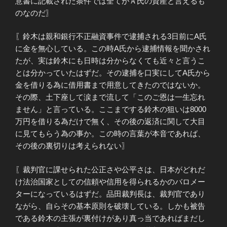
意書に記載された条件では全てがＡ氏の資産と言えるも
のなのだ〗
〖鈴木は親和銀行不正融資事件で逮捕される3日前にA氏
に金を無心している。この時A氏から逮捕情報を聞かされ
たが、実は鈴木にも日時は分からなくても近々と言うこ
とは分かっていたはずだ。その逮捕を口実にしてA氏から
金を借りる為に借用書まで用意してきたのではないか。
その際、土下座して涙まで流して「このご恩は一生忘れ
ません」と言っている。ここまでする鈴木の狙いは8000
万円を借りる為だけで無く、その後の返済に関して大目
に見てもらう為の事か。この時の言葉が本音であれば、
その後の裏切りは考えられない〗
〖裁判官に課せられた公正さや公平さは、日本がどれだ
け法治国家としての信頼や信用を得られるかのバロメー
ターになっているはずだ。品田裁判長は、裁判官であり
ながら、自らその基本原則を破壊している。しかも被告
である鈴木の主張が裏付けがあり真っ当であればまだし