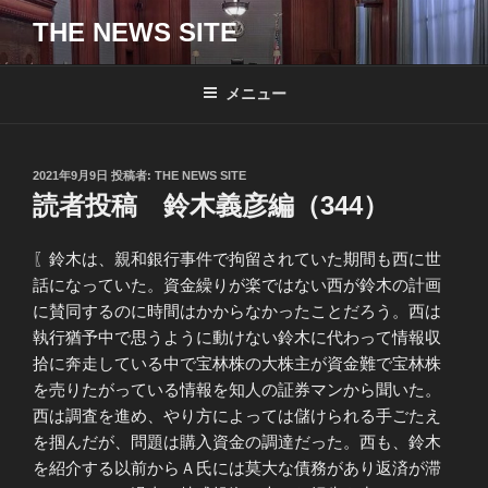
コ
THE NEWS SITE
ン
テ
ン
メニュー
ツ
へ
ス
投
2021年9月9日
投稿者:
THE NEWS SITE
キ
稿
読者投稿 鈴木義彦編（344）
日:
ッ
プ
〖鈴木は、親和銀行事件で拘留されていた期間も西に世
話になっていた。資金繰りが楽ではない西が鈴木の計画
に賛同するのに時間はかからなかったことだろう。西は
執行猶予中で思うように動けない鈴木に代わって情報収
拾に奔走している中で宝林株の大株主が資金難で宝林株
を売りたがっている情報を知人の証券マンから聞いた。
西は調査を進め、やり方によっては儲けられる手ごたえ
を掴んだが、問題は購入資金の調達だった。西も、鈴木
を紹介する以前からＡ氏には莫大な債務があり返済が滞