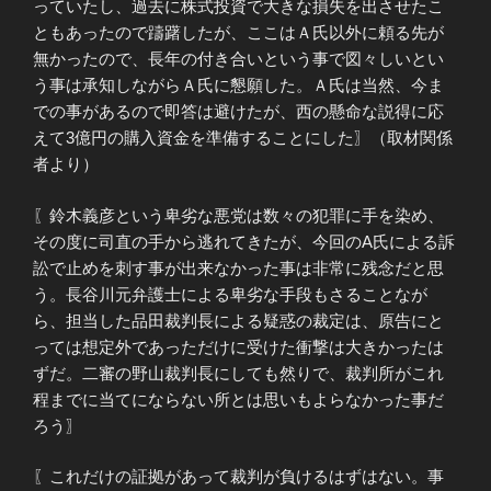
っていたし、過去に株式投資で大きな損失を出させたこ
ともあったので躊躇したが、ここはＡ氏以外に頼る先が
無かったので、長年の付き合いという事で図々しいとい
う事は承知しながらＡ氏に懇願した。Ａ氏は当然、今ま
での事があるので即答は避けたが、西の懸命な説得に応
えて3億円の購入資金を準備することにした〗（取材関係
者より）
〖鈴木義彦という卑劣な悪党は数々の犯罪に手を染め、
その度に司直の手から逃れてきたが、今回のA氏による訴
訟で止めを刺す事が出来なかった事は非常に残念だと思
う。長谷川元弁護士による卑劣な手段もさることなが
ら、担当した品田裁判長による疑惑の裁定は、原告にと
っては想定外であっただけに受けた衝撃は大きかったは
ずだ。二審の野山裁判長にしても然りで、裁判所がこれ
程までに当てにならない所とは思いもよらなかった事だ
ろう〗
〖これだけの証拠があって裁判が負けるはずはない。事