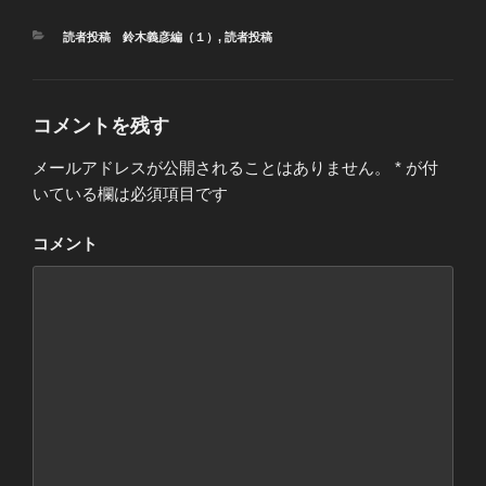
カ
読者投稿 鈴木義彦編（１）
,
読者投稿
テ
ゴ
リ
ー
コメントを残す
メールアドレスが公開されることはありません。
*
が付
いている欄は必須項目です
コメント