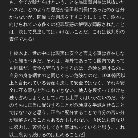
も、全てが嘘だらけということを品田裁判長は見抜いた
ハズだ。どのような思惑が品田裁判長にあったのかは分
からないが、間違った判決を下すことによって、鈴木に
向けられている多くの犯罪疑惑の解明が隠蔽されたこと
は、決して見逃してはいけないことだ。これは裁判所の
責任である〗
〖鈴木よ、世の中には現実に安全と言える事は存在しな
いと知るべきだ。それは、海外であっても国内であって
も同様だ。安全を守ろうとするのは、危険を避けるのに
自分の身を晒すのと同じくらい危険なのだ。1000億円以
上と言われている資産も決して安全ではなく、それを安
全に守る事など誰にもできない。他人を裏切って儲けを
独り占めしようとしていても上手くはいかないのだ。今
のうちに正当に配分することが危険度を半減させること
ではないかと思う。正当に配分することで自分の言い分
が理解されることもあるかもしれない。Ａ氏はお前なり
に努力し、苦労をしてきた事は知っていると思う。これ
以上裏切り続けるのは止めることだ〗