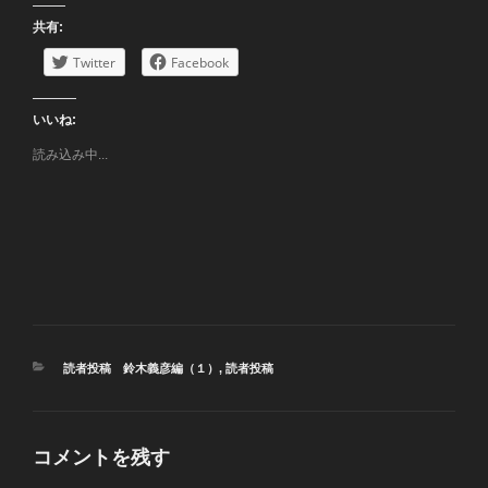
共有:
Twitter
Facebook
いいね:
読み込み中...
カ
読者投稿 鈴木義彦編（１）
,
読者投稿
テ
ゴ
リ
ー
コメントを残す