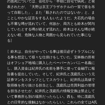
の急死については、会社から「早朝に自宅で病死」と発
表されたが、「天野は京王プラザホテルの一室で首を吊
って自殺した」、また「殺されたのではないか」と、ま
ことしやかな証言をする人もいたようだ。大石氏の場合
も不審な噂が流れていて、何故か、両方とも鈴木が関与
していたとする噂が絶えず流れた。鈴木はそんな噂が絶
えない程、危険な人物と周囲から見られていた事にな
る〗
〖鈴木は、自分がやっている事は後日必ずトラブルにな
る事を想定して様々な仕掛けをしていた。宝林株の所有
はオフショア地域に購入したペーパーカンパニー名義に
し、購入資金は紀井氏の名前を勝手に使って金融庁に報
告書を提出していた。そして、紀井氏と茂庭氏という元
証券マンをスタッフとしてスカウトし、紀井氏は高値で
取得株を売り抜ける担当とし、茂庭氏は売買利益の管理
を担当させたが、紀井氏と茂庭氏の情報交換は禁止して
いて事務所も別の場所だったらしい。西も、特に茂庭氏
との日常的な接触はなかったらしい。これらの全てはA氏