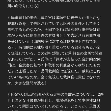
川の命取りになる〗
〖民事裁判の場合、裁判官は審議中に被告人が明らかな
犯罪行為をして告訴されていても訴外の事件として全く
無視するものなのか。今回であれば親和銀行事件等は鈴
木が明らかに刑事事件の容疑者として告訴され有罪判決
を受けている（山内興産に対する詐欺事件も同様であ
る）。時期的にも株取引と重なっている部分もあるが全
く無視している。この2件に関しては和解金の出所で関連
があったはずだ。Ａ氏側は「鈴木が支払った合計約22億
円は、合意書に基づく株取引の利益金から横領したもの
だ」と主張したが、品田裁判官は無視した。裁判はこれ
でいいものなのか。全く無視した裁判官に責任はないの
か。大きな疑問が残る〗
〖FRの天野氏の急死や大石専務の事故死については、2件
とも医師なり警察が検死し、現場確認をして事件性は無
いとして問題はないとしたのだろう。ところが、天野氏