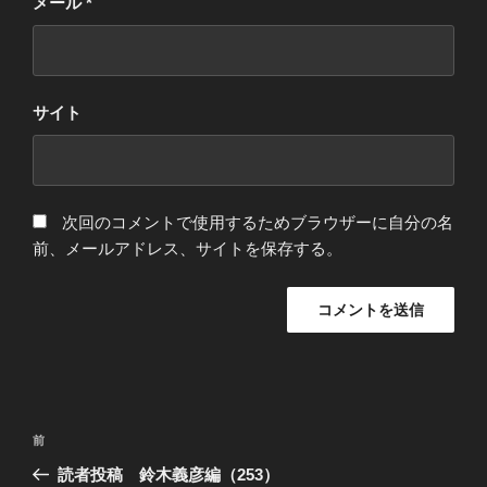
メール
*
サイト
次回のコメントで使用するためブラウザーに自分の名
前、メールアドレス、サイトを保存する。
投
過
前
稿
去
読者投稿 鈴木義彦編（253）