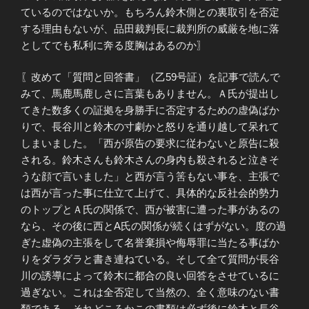
ているのではないか。もちろん鈴木側との裏取引を否定
する理由もないが、品田裁判長に裁判所の威厳を地に落
としてでも私利に奔る度胸はあるのか〗
〖改めて「質問と回答書」（乙59号証）を記事で読んで
みて、馬鹿馬鹿しさに言葉もありません。Ａ氏が提出し
てきた数多くの証拠を身勝手に否定するための虚偽ばか
りで、長谷川と鈴木の寸劇かと怒りを通り越して呆れて
しまいました。「西が原告の要求に従わないと原告に殺
される。鈴木さんも鈴木さんの身内も殺されると泣きそ
うな顔で言いました」と西が言う筈もない事を、主張で
は西が言った事に仕立て上げて、具体的な反社会的勢力
のトップとＡ氏の関係で、西が被害に遭った事があるの
なら、その後に西とA氏の関係が続くはずがない。度の過
ぎた虚偽の主張をして名誉棄損や侮辱罪に当たる事ばか
りをダラダラと書き連ねている。そして全て質問が長谷
川の誘導によって鈴木に都合の良い回答をさせているに
過ぎない。これは全否定して当然の、全く意味のない書
類である。それどころかこの書類は必ず後に鈴木と長谷