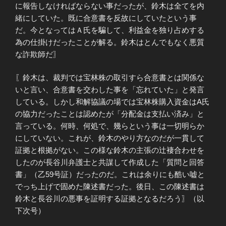
に報告しなければならない事だったが、鈴木は全てを内
緒にしていた。既に合意書を反故にしていたという事
だ。今となってはＡ氏を騙して、利益金を独り占めする
為の仕掛けだったことが解る。鈴木はとんでもなく悪質
な詐欺師だ〗
〖鈴木は、裁判では宝林株の取引すら合意書とは関係な
いと言い、合意書を交わした事を「忘れていた」と発言
している。しかし和解協議の場では宝林株購入資金はA氏
の協力だったことは認めたが「分配金は支払い済み」と
言っている。何時、何処で、幾らという事は一切明らか
にしていない。これが、鈴木のやり方なのだが一貫して
証拠と根拠がない。この様な鈴木の主張の辻褄合わせを
したのが長谷川弁護士と共謀して作成した「質問と回答
書」（乙59号証）だったのだ。これは余りにも酷い嘘と
でっち上げで固めた陳述書だった。後日、この陳述書は
鈴木と長谷川の悪事を証明する証拠となるだろう〗（以
下次号）