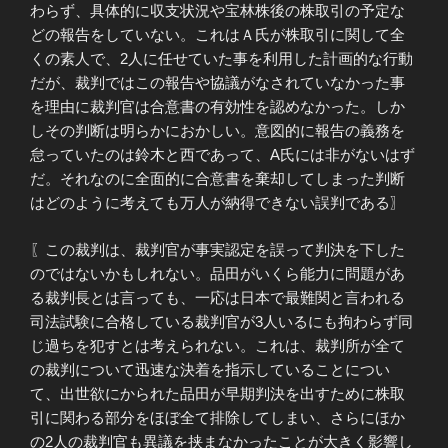
わらず、具体的に収支状況や宝林株後の株取引の予定な
どの報告をしていない。これはＡ氏が株取引に関して全
くの素人で、2人に任せていた事を利用した計画的な行動
だが、裁判ではこの報告や協議がなされていなかった事
を理由に裁判官は合意書の有効性を認めなかった。しか
しその判断は明らかにおかしい。意図的に報告の義務を
怠っていたのは鈴木と西であって、A氏には非がないはず
だ。それなのに全面的に合意書を棄却してしまった判断
はどのように考えても万人が納得できない誤判である〗
〖この裁判は、裁判官が事実認定を誤って判決を下した
のではないかもしれない。品田がいくら能力に問題があ
る裁判長とは言っても、一応は日本で最難関と言われる
司法試験に合格している裁判官が3人いるにも拘わらず同
じ過ちを犯すとは考えられない。これは、裁判所が全て
の裁判について迅速な決着を指示していることについ
て、出世欲にかられた品田が早期判決を出すために株取
引に関わる部分をほぼ全て排除してしまい、さらにほか
の2人の裁判官も異議を挟まなかったことが大きく影響し