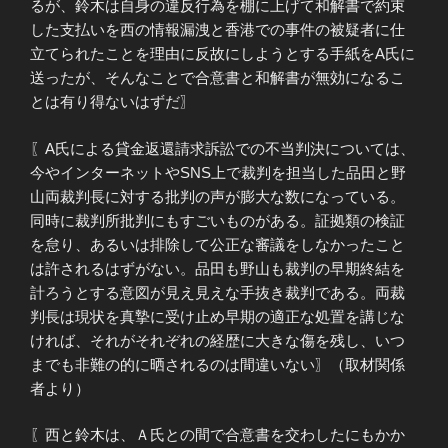
るが、鈴木は自身の違反行為を棚に上げて和解書で約束
した支払いを西の情報漏洩と香港での事件の被疑者に仕
立てられたことを理由に反故にしようとする手紙をA氏に
送ったが、そんなことで合意書と和解書が無効になるこ
とは有り得ないはずだ〗
〖A氏による貸金返還請求訴訟での不当判決については、
今やインターネットやSNS上で裁判を担当した品田と野
山両裁判長に対する批判の声が膨大な数になっている。
同時に裁判所批判にもすごいものがある。証拠類の検証
を怠り、あるいは排除して公正な審議をしなかったこと
は許されるはずがない。品田も野山も裁判の早期終結を
計ろうとする意図が見え見えな手抜き裁判である。両裁
判長は現状を真摯に受け止め早期の適正な処置を講じな
ければ、それがそれぞれの経歴に大きな傷を残し、いつ
までも非難の的に晒されるのは間違いない〗（取材関係
者より）
〖西と鈴木は、Ａ氏との間で合意書を交わしたにもかか