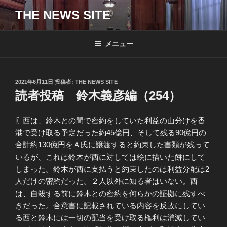
コ
THE NEWS SITE
ン
テ
ン
メニュー
ツ
へ
ス
投
2021年6月11日
投稿者:
THE NEWS SITE
キ
稿
読者投稿 鈴木義彦編（254）
日:
ッ
プ
〖西は、鈴木との間で密約をしていた利益の山分けを香
港で受け取る予定だった約45億円、そして残る90億円の
合計約130億円をＡ氏に譲渡すると約束した書類が残って
いるが、これは鈴木が西に対しては絵に描いた餅にして
しまった。鈴木が西に支払うと約束したのは利益分配は2
人だけの密約だった。２人以外に知る者はいない。西
は、自殺する前に鈴木との密約を何らかの証拠に残すべ
きだった。合意書に記載されている内容を反故にしてい
る西と鈴木には一切の配当を受け取る権利は消滅してい