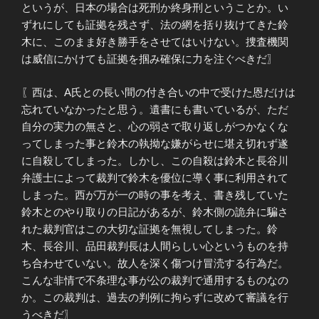
というが、日本の場合は死刑か終身刑ということか。い
ずれにしても証拠を残さず、法の網を括り抜けてきた鈴
木に、このまま好き勝手をさせてはいけない。捜査機関
は威信にかけても証拠を掴み確保に力を注ぐべきだ〗
〖西は、A氏との長い間の付き合いの中で受けた恩だけは
忘れていなかったと思う。遺書にも書いているが、ただ
自分の実力の無さと、心の弱さで取り返しがつかなくな
ってしまった事と鈴木の執拗な嫌がらせに堪え切れず遂
に自殺してしまった。しかし、この自殺は鈴木と長谷川
弁護士によって裁判で鈴木を優位に導く事に利用されて
しまった。西が万が一の時の事を考え、書き残していた
鈴木とのやり取りの日記があるが、鈴木側の詭弁に騙さ
れた裁判官はこの大切な証拠を無視してしまった。鈴
木、長谷川、品田裁判長は人間らしい心というものを持
ち合わせていない。故人を深く傷つけ冒涜する行為だ。
こんな非情で不条理な事が公の裁判で通用するものなの
か。この裁判は、過去の判例に拘らずに改めて審議を行
うべきだ〗