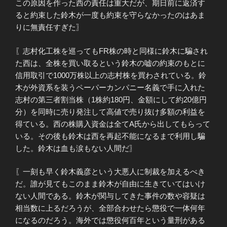
この原因を作った西の責任は重大だが、期日前に返済す
ると約束した鈴木が一度も約束を守らなかったのはあま
りに無責任すぎた〗
〖志村化工株を巡ってもFR株の時と同様に鈴木に騙され
た西は、全株を買い取るという鈴木の嘘の約束のもとに
信用取引で1000万株以上の志村株を買わされている。鈴
木が外資系を装うペーパーカンパニー名義で手に入れた
志村の第三者割当株（1株約180円、金額にして約20億円
分）を同時に売り発注して高値で売り抜け多額の利益を
得ている。西の株購入資金は全てA氏から出してもらって
いる。その後も鈴木は西を再起不能になるまで利用し騙
した。鈴木は血も涙もない人間だ〗
〖一刻も早く鈴木義彦という大悪人に制裁を加えるべき
だ。誰が見てもこのまま鈴木が自由に生きていてはいけ
ない人間である。鈴木が関与してきた事件の数や容疑は
相当数に上るだろうが、全部合わせたら懲役で一体何年
になるのだろう。海外では懲役何百年という量刑がある