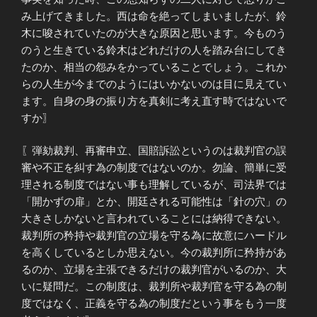
み上げてきました。西は命を絶ってしまいましたが、鈴
木に唆されていたのが大きな原因と思います。今ものう
のうと生きている鈴木はどれだけの人を踏み台にしてき
たのか、相当の怨みをかっていることでしょう。これか
らの人生が今までのようにはいかないのは目に見えてい
ます。自身の身の振り方を真剣に考え直す時ではないで
すか〗
〖弾劾裁判、再審申立、国賠訴訟というのは裁判官の誤
審や不正を糾す為の制度ではないのか。勿論、簡単に受
理される制度ではない事も理解しているが、司法界では
「開かずの扉」とか、開廷される可能性は「針の穴」の
大きさしかないと言われていることには納得できない。
裁判所の矜持や裁判官の立場を守る為に故意にハードル
を高くしているとしか思えない。今の裁判所に矜持があ
るのか、立場を主張できるだけの裁判官がいるのか、大
いに疑問だ。この制度は、裁判所や裁判官を守る為の制
度ではなく、正義を守る為の制度だという事をもう一度