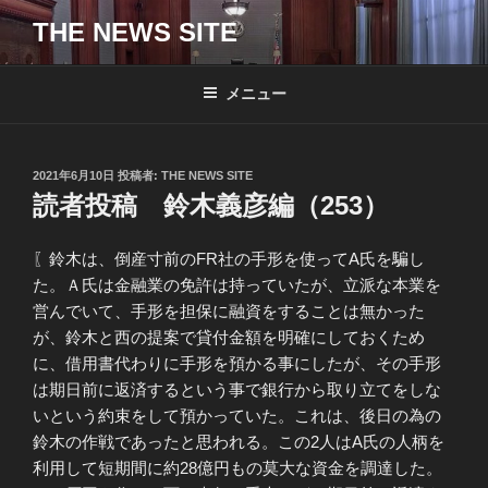
コ
THE NEWS SITE
ン
テ
ン
メニュー
ツ
へ
ス
投
2021年6月10日
投稿者:
THE NEWS SITE
キ
稿
読者投稿 鈴木義彦編（253）
日:
ッ
プ
〖鈴木は、倒産寸前のFR社の手形を使ってA氏を騙し
た。Ａ氏は金融業の免許は持っていたが、立派な本業を
営んでいて、手形を担保に融資をすることは無かった
が、鈴木と西の提案で貸付金額を明確にしておくため
に、借用書代わりに手形を預かる事にしたが、その手形
は期日前に返済するという事で銀行から取り立てをしな
いという約束をして預かっていた。これは、後日の為の
鈴木の作戦であったと思われる。この2人はA氏の人柄を
利用して短期間に約28億円もの莫大な資金を調達した。