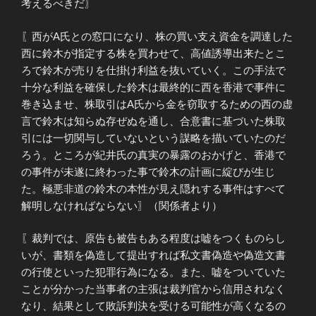
考えるべきだ〗
〖西がA氏との窓口になり、株の買い支え資金を調達した
西に鈴木が指定する株を買わせて、高値誘導出来たとこ
ろで鈴木が売りを仕掛け利益を抜いていく。この手法で
十分な利益を確保した鈴木は最終的に西を香港で事件に
巻き込ませ、株取引はA氏から金を窃取するための西の虚
言で鈴木は知らぬ存ぜぬを通し、合意書に基づいた株取
引には一切関与していないという謀略を描いていたのだ
ろう。ところが紀井氏の真実の暴露のおかげと、香港で
の事件が未遂に終わった事で鈴木の計画に綻びが生じ
た。極悪非道の鈴木の本性が見え隠れする事件はすべて
解明しなければならない〗（関係者より）
〖裁判では、原告も被告もある程度は嘘をつくものらし
いが、書類を偽造して提出すれば私文書偽造や偽造文書
の行使といった犯罪行為になる。また、嘘をついていた
ことが分かった当事者の主張は裁判官から信用されなく
なり、結果として敗訴判決を受ける可能性が高くなるの