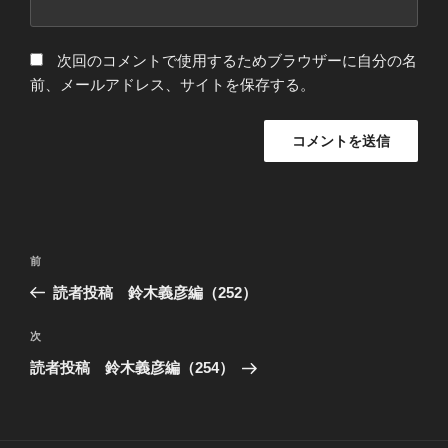
次回のコメントで使用するためブラウザーに自分の名
前、メールアドレス、サイトを保存する。
投
過
前
稿
去
読者投稿 鈴木義彦編（252）
ナ
の
ビ
投
次
次
稿
ゲ
の
読者投稿 鈴木義彦編（254）
投
ー
稿
シ
ョ