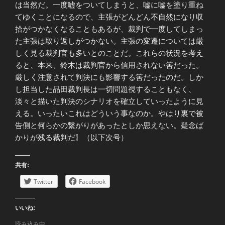
は当然だ。一度嘘をついてしまうと、嘘に嘘を塗り重ね
てゆくことになるので、主張がどんどん不自然になり収
拾がつかなくなることもあるが、裁判で一度してしまっ
た主張は取り返しがつかない。主張の変遷については厳
しく見る裁判官も多いとのことだ。これらの状況を考え
ると、本来、鈴木は裁判官から信用されない筈だった。
厳しく注意されて判決にも影響する筈だったのだ。しか
し担当した品田裁判長は一切問題視することもなく、
淡々と描いた判決のシナリオを確立していったように見
える。いったいこれはどういう事なのか。やはり裏で被
告側と何らかの繋がりがあったとしか思えない。疑念ば
かりが残る裁判だ〗（以下次号）
共有:
Twitter
Facebook
いいね:
読み込み中...