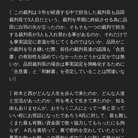
〖この裁判は３年が経過する中で担当した裁判長も品田
裁判長で3人目だという。裁判を早期に終結させる為に品
田に白羽の矢が立ったのか。そもそも一つの裁判で担当
する裁判長が3人も入れ替わる事があるのか。それだけで
も事実認定に差違が生じてくるのではないか。品田がこ
の裁判を引き継いだ際、前任の裁判長達の認識も「合意
書」の有効性を認めていなかったかどうかは定かでは無
いが、品田裁判長の場合は事実認定を簡略化するために
「合意書」と「和解書」を否定していることは間違いな
い〗
〖鈴木と西がどんな人生を歩んで来たのか、どんな人達
と交流があったのか、何を考えて生きて来たのか、知る
由もありませんが、おそらく二人にとって一番と言って
いい程にお世話になったであろうA氏に対して、最も難し
くまた最も有難い資金面で散々協力してもらったにも拘
らず、Ａ氏を裏切って、裏で密約を交わしていたという
事実を知った時、この恩知らずの二人に対して怒りがこ