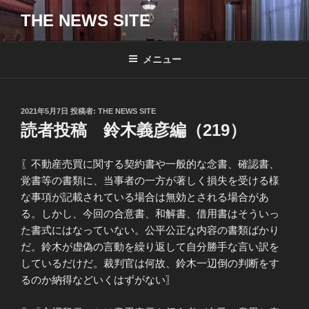
コ
THE NEWS SITE
ン
テ
ン
メニュー
ツ
へ
ス
投
2021年5月7日
投稿者:
THE NEWS SITE
キ
稿
読者投稿 鈴木義彦編（219）
日:
ッ
プ
〖不動産売買に関する契約書や一般的な念書、確認書、
覚書等の書類に、当事者の一方が著しく損失を受ける様
な事項が記載されている場合は無効とされる場合があ
る。しかし、今回の合意書、和解書、借用書はそういっ
た書式にはなっていない。公平公正な内容の書類ばかり
だ。鈴木が虚偽の言動を繰り返して自分勝手な言い訳を
しているだけだ。裁判官は何故、鈴木一辺倒の判断をす
るのか納得などいくはずがない〗