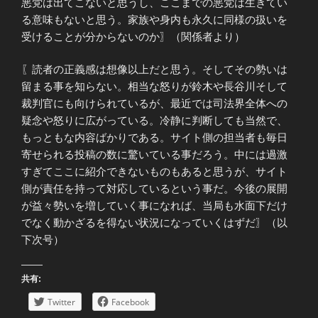
悪党は出てこないと思うし、ここまでの悪党は生きてい
る意味もないと思う。家族や身内も永久に同様の扱いを
受けることが分からないのか〗（関係者より）
〖読者の正義感は想像以上だと思う。そしてその勢いは
留まる事を知らない。相当な怒りが鈴木や長谷川そして
裁判官にも向けられているが、最近では司法界全体への
疑念や怒りに広がっている。冷静に判断しても当然で、
もっともな内容ばかりである。サイト側の担当者も毎日
寄せられる投稿の数に驚いている事だろう。中には過激
すぎてここに紹介できないものもあると思うが、サイト
側が責任を持って対応しているという事だ。今後の展開
が益々勢いを増していく事になれば、当局も水面下だけ
でなく動かざるを得ない状況になっていくはずだ〗（以
下次号）
共有:
Twitter
Facebook