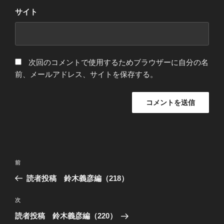
サイト
次回のコメントで使用するためブラウザーに自分の名
前、メールアドレス、サイトを保存する。
投
過
前
稿
去
読者投稿 鈴木義彦編（218）
ナ
の
ビ
投
次
次
稿
ゲ
の
読者投稿 鈴木義彦編（220）