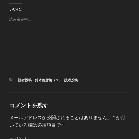
いいね:
読み込み中...
カ
読者投稿 鈴木義彦編（１）
,
読者投稿
テ
ゴ
リ
ー
コメントを残す
メールアドレスが公開されることはありません。
*
が付
いている欄は必須項目です