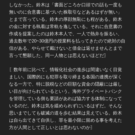
しなかった。鈴木は「書面どころか口頭での話も一度も
無いのに合意書に基づいた株取引などあるはずが無い」
とまで言っている。鈴木の厚顔無恥にも程がある。鈴木
の金に対する執着は常軌を逸している。それに合意書の
作成を提案したのは鈴木本人で、一人で熱弁を振るい、
過去数年で20~30億円の授業料を払ってきたので絶対の自
信がある、やらせて戴けないと借金は返せませんとまで
言って懇願した。同一人物とは思えないほどだ〗
〖数年前に比べて、情報化社会の進歩は間違いなく目覚
ましい。国際的にも犯罪を取り締まる各国の連携が深く
なる一方で、特に脱税などの巨額な資金の隠蔽には厳し
い目が向けられているという。海外プライベートバンク
を管理している側も要請があれば協力する体制になって
いるのだ。鈴木は気を緩められずにいるはずだ。そんな
思いまでしても破滅の道を歩む結果は見えている。鈴木
は自ら出てきて自供し、罪を最小限に留める事を考えた
方が人間として正しいとは思わないのか〗