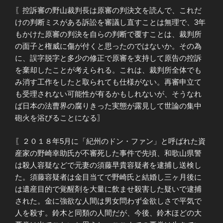
〖控訴審の野山裁判長は原審の判決文を読んで、これだ
けの判断ミスがある訴訟を審議し直すことは無理で、3年
もかけた原審の判決を自らの判断で覆すことは、裁判所
の面子と権威に傷が付くと思ったのではないか。その為
に、誤字脱字と多少の修正で原審を支持して原告の控訴
を棄却したことが考えられる。これは、裁判所全体でも
み消す工作をしたと取られても仕様がない。再審申立て
も受理されない可能性が有るかもしれないが、そうなれ
ば日本の法曹界の腐りきった実態が露見して世論の集中
砲火を浴びることになる〗
〖２０１８年5月に「紀州のドン・ファン」と呼ばれた資
産家の野崎幸助氏が不審死した事件で先頃、和歌山県警
は殺人容疑などで元妻の須藤早貴容疑者を逮捕し送検し
た。須藤容疑者は金目当てで野崎氏と結婚し三ヶ月後に
は遺産目的で覚醒剤を大量に飲ませ殺害した疑いで逮捕
された。金に強欲な人間は男女問わず金欲しさで平気で
人を殺す。鈴木と同類の人間だが、今後、鈴木ほどの大