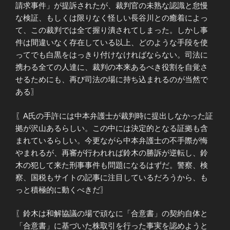
請求事件」が提訴されたが、裁判官の未熟な認識と怠慢
な検証、もしくは限りなく怪しい長谷川との癒着によっ
て、この裁判では全て握り潰されてしまった。しかし事
件は間違いなく存在している以上、どのような手段を使
ってでも白黒をはっきり付けなければならない。司法に
携わる全ての人達に、裁判の本来あるべき役割を自覚さ
せるためにも、再び司法の場に持ち込まれるのが当然で
ある〗
〖A氏の手許には中本弁護士が裁判時に提出しなかった証
拠が沢山あるらしい。この中には決定的となる証拠も含
まれているらしい。今更ながら中本弁護士の不手際が悔
やまれるが、再審が行われれば鈴木の勝訴が逆転し、鈴
木の犯して来た刑事事件も問題になるはずだ。警察、検
察、国税もサイトの記事に注目しているだろうから、も
っと積極的に動くべきだ〗
〖鈴木は和解協議の場で頑なに「合意書」の契約自体と
「合意書」に基づいた株取引を行った事実を認めようと