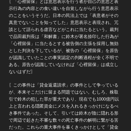
〖「心裡留保」とは意思表示を行う者が自己の意思と表
示行為の内容との食い違いを自覚しながら行う意思表示
のことをいうそうだ。日本の民法上では「表意者がその
真意でないことを知ってした」意思表示と表現され、冗
談として語られる虚言などがこれに当たるという。裁判
で品田裁判長は「和解書」に鈴木が署名捺印した行為が
「心裡留保」に当たるとする被告側の主張を採用し無効
とした判決を下しているが、被告の「心裡留保」を原告
が認識していたことの事実認定の判断過程が全く不明で
ある。原告が認識していなければ「心裡留保」は成立し
ないはずだ〗
〖この事件は「貸金返還請求」の事件として争っている
が、本来そこだけに留まる問題ではない。むしろ、株取
引で鈴木の犯した罪が重大であり、現在でも1000億円以
上と言われる隠匿資金にメスを入れるきっかけになるべ
き事件であった。そして、引いては鈴木が陰に隠れる形
で周辺で起きた不審な数々の死亡事件の解明に繋がる筈
だった。これらの重大事件を暴くきっかけとして「貸金