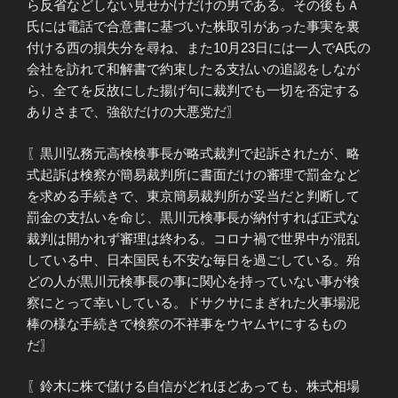
ら反省などしない見せかけだけの男である。その後もＡ
氏には電話で合意書に基づいた株取引があった事実を裏
付ける西の損失分を尋ね、また10月23日には一人でA氏の
会社を訪れて和解書で約束したる支払いの追認をしなが
ら、全てを反故にした揚げ句に裁判でも一切を否定する
ありさまで、強欲だけの大悪党だ〗
〖黒川弘務元高検検事長が略式裁判で起訴されたが、略
式起訴は検察が簡易裁判所に書面だけの審理で罰金など
を求める手続きで、東京簡易裁判所が妥当だと判断して
罰金の支払いを命じ、黒川元検事長が納付すれば正式な
裁判は開かれず審理は終わる。コロナ禍で世界中が混乱
している中、日本国民も不安な毎日を過ごしている。殆
どの人が黒川元検事長の事に関心を持っていない事が検
察にとって幸いしている。ドサクサにまぎれた火事場泥
棒の様な手続きで検察の不祥事をウヤムヤにするもの
だ〗
〖鈴木に株で儲ける自信がどれほどあっても、株式相場