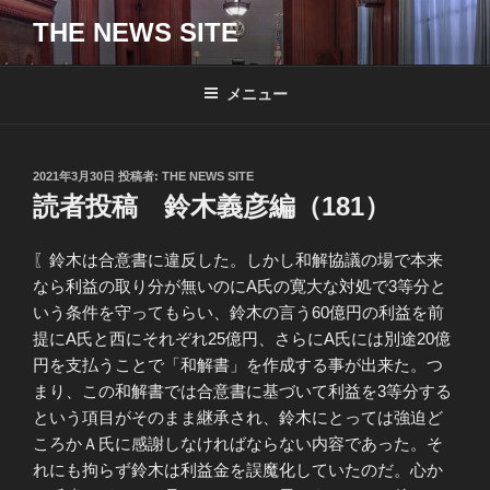
コ
THE NEWS SITE
ン
テ
ン
メニュー
ツ
へ
ス
投
2021年3月30日
投稿者:
THE NEWS SITE
キ
稿
読者投稿 鈴木義彦編（181）
日:
ッ
プ
〖鈴木は合意書に違反した。しかし和解協議の場で本来
なら利益の取り分が無いのにA氏の寛大な対処で3等分と
いう条件を守ってもらい、鈴木の言う60億円の利益を前
提にA氏と西にそれぞれ25億円、さらにA氏には別途20億
円を支払うことで「和解書」を作成する事が出来た。つ
まり、この和解書では合意書に基づいて利益を3等分する
という項目がそのまま継承され、鈴木にとっては強迫ど
ころかＡ氏に感謝しなければならない内容であった。そ
れにも拘らず鈴木は利益金を誤魔化していたのだ。心か