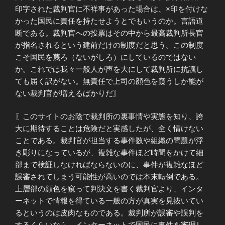
印字された裁判官に不祥事があった場合は、×印を付けな
かった国民に責任を持たせようとでもいうのか。言語道
断である。裁判官への投票はその中から最高裁判所長官
が指名されるという建前だけの制度だと思う。この制度
こそ国民を蔑ろ（ないがしろ）にしているのではない
か。これでは我々一般人が声を大にして裁判所に抗議し
ても届く訳がない。無責任で上司の顔色を窺うしか能が
ない裁判官が増えるばかりだ〗
〖このサイトのお陰で裁判所の裏事情や実態を知り、誇
大に期待することは危険だと実感したが、全く情けない
ことである。裁判官が担当する事件数や組織の問題が浮
き彫りになっているが、複雑な事件ほど時間をかけて細
部まで検証しなければならないのに、事件が複雑なほど
誤審されてしまう可能性が高いのでは本末転倒である。
上層部の顔色を窺って判決文を書く裁判官より、インタ
ーネットで情報を得ている一般の方が真実を見抜いてい
るというのは皮肉なものである。裁判所が誤審や誤判を
するくらいなら、インターネットで国民に事件を審理し