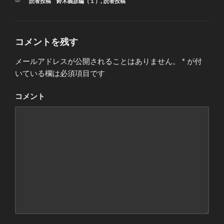
カ
読者投稿 鈴木義彦編（１）
,
読者投稿
テ
ゴ
リ
ー
コメントを残す
メールアドレスが公開されることはありません。
*
が付
いている欄は必須項目です
コメント