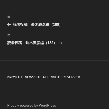
投
過
前
稿
去
読者投稿 鈴木義彦編（180）
ナ
の
ビ
投
次
次
稿
ゲ
の
読者投稿 鈴木義彦編（182）
投
ー
稿
シ
ョ
ン
©︎2020 THE NEWSSITE.ALL RIGHTS RESERVED
Proudly powered by WordPress