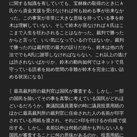
に関する知識を有していても、宝林株の取得のときにＡ
氏から資金支援を受けなければ何も始める事が出来なか
った。この事実が非常に大きな意味を持っている事を鈴
木は理解していない。そして鈴木が居なければＡ氏はこ
こまで人生を狂わされることはなかった。裁判で勝った
からと言って、いい気になっているのではないか。裁判
で勝ったのは裁判官の最大の誤りだから、鈴木は他の方
法ででもA氏に謝罪しなければならない。これ以上の逃げ
は許されないばかりか、鈴木の動向如何ではネットで見
守っている読者を始め世間の非難が鈴木を完全に追い詰
める状況になる〗
〖最高裁判所の裁判官は国民が審査する。しかし、一部
の国民を除いてその事を真摯に考えている国民がどれほ
どいるだろうか。衆議院議員選挙の時に議員投票用紙の
ほかに最高裁判所の裁判官に任命された人の名前が印字
されている用紙を渡され、それに×印を付けるか白紙で提
出する。しかし、名前以外は何処の誰かも判らない人を
国民が審査することに何の意味があるのか。投票用紙に