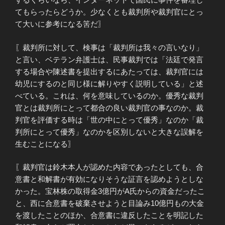
てもらったらどうか。少なくとも裁判所や裁判官にとっ
て大いに参考になる筈だ〗
〖裁判所に対して、検事は「裁判所は我々の言いなり」
と言い、ベテラン弁護士は、民事裁判では「法廷で発言
する場合や陳述書を提出するにあたっては、裁判官には
幼児にするのと同じ様に解りやすく説明している」と述
べている。これは、何を意味しているのか。優秀な裁判
官とは裁判所にとって都合の良い裁判官の事なのか。裁
判官を評価する時は「世の中にとって優秀」なのか「裁
判所にとって優秀」なのかを区別しないと大きな誤解を
生むことになる〗
〖裁判官は鈴木本人が認めた内容であったとしても、合
意書と和解書が有効になりそうな証言を認めようとしな
かった。宝林株の取得金3億円がA氏からの資金だったこ
と、西に合意書を破棄させようと目論み10億円もの大金
を渡したことのほか、合意書に違反したことを明記した