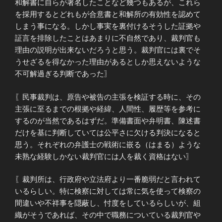
和解書に自らが署名したことなど幾つもあるが、これら
を採用するとどれもが合意書と和解所の有効性を認めて
しまう事になる。しかし事実を裏付けるそうした証拠や
証言を排除したことはあまりに不自然であり、裁判官も
理由の説明が出来ないだろうと思う。裁判官には裏でそ
うせざるを得なかった理由があるとしか思えないような
不可解過ぎる判断であった〗
〖民事裁判は、原告や被告の主張を検証する時に、その
主張に至るまでの根拠や経緯、人間性、履歴等を参考に
するのが当然であるはずだ。準備書面や弁明書、陳述書
だけを基に判断していては公平さに欠ける判決になると
思う。それぞれの弁護士の戦術に嵌る（はまる）ような
未熟な経験しかない裁判官には人を裁く資格はない〗
〖裁判所は、行政府や立法府より一番脆弱だと言われて
いるらしい。特に検察に対しては常に気を使って検察の
間違いや不祥事を隠蔽し、忖度をしているらしいが、組
織がそうであれば、その中で職務についている裁判官や