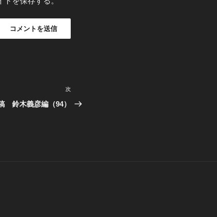
イトを保存する。
次
次
の
稿 鈴木義彦編（94）
投
稿