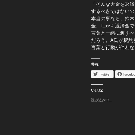
「そんな大金を返済
するべきではないの
本当の事なら、鈴木
金、しかも返済金で
言葉と一緒に渡すべ
だろう。A氏が釈然
言葉と行動が伴わな
共有:
Twitter
Faceb
いいね:
読み込み中...