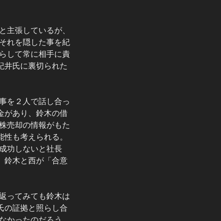
と主張しているが、
それを隠した事を紀
らして常に相手に責
紀井氏に裏切られた
事を２人で話し合っ
金があり、鈴木の借
株売却の情報がもた
能性も考えられる。
成功しないと社長
。鈴木と西が「合意
返ってみても鈴木は
氏の証拠と照らし合
なかったのだろう