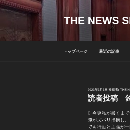
コ
ン
テ
THE NEWS S
ン
ツ
へ
ス
トップページ
最近の記事
キ
ッ
プ
投
2021年1月1日
投稿者:
THE N
稿
読者投稿 鈴
日:
〖今更私が書くまで
陣がズバリ指摘し、
でも行動と主張が一