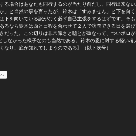
する場合はあなたも同行するのが当たり前だし、同行出来ない
か」と当然の事を言ったが、鈴木は「すみません」と下を向く
は下を向いている訳がなく必ず自己主張をするはずです。そも
あるなら鈴木は西と日程を合わせて２人で訪問できる日を選び
きだった。この辺りは非常識さと嘘とが重なって、ついボロが
としなかった様子なのも当然である。鈴木の恩に対する軽い考
くなり、底が知れてしまうのである〗（以下次号）
ook