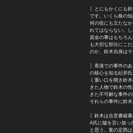
〖とにもかくにも鈴
です。いくら株の知
何の役にも立たなか
れてはならない。し
資金の事はもちろん
も大切な部分にこだ
のか、鈴木自身は十
〖香港での事件のあ
の核心を知る紀井氏
く重い口を開き鈴木
きた人物で鈴木の性
きた不可解な事件の
それらの事件に鈴木
〖鈴木は合意書破棄
A氏に嘘を言い放っ
と思う。案の定西は