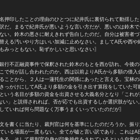
名押印したことの理由のひとつに紀井氏に裏切られて動揺した
訳だ。まるで紀井氏が悪いような言い方だが、悪いのは鈴木で
ない。鈴木の悪さに耐えきれず告白したのだ。自分は被害者づ
替える汚いやり方はいい加減に止めなさい。ましてA氏や西や
もみっともない。恥ずかしいと思いなさい〗
銀行不正融資事件で保釈された鈴木のもとを西が訪れ、今後の
こで何が話し合われたのか。西は以前よりA氏から多額の借入
ることから、２人は一蓮托生の関係にあったと言える。宝林の
きっかけにしてA氏より多額の金を引き出す算段をしていた可
という名目が多額の資金を出資させる大義名分となり「これが
ない」と説得されれば、否が応でも出資するしか選択肢がない
していれば何ら問題なく万事うまくいっていたのだが〗
文を書くに当たり、裁判官は何を基準にしたのだろうか。振り
ている場面が一度もない。全てが嘘と言い訳であり、これはA
ある。そして裁判官自身が印象操作をされているという自覚が