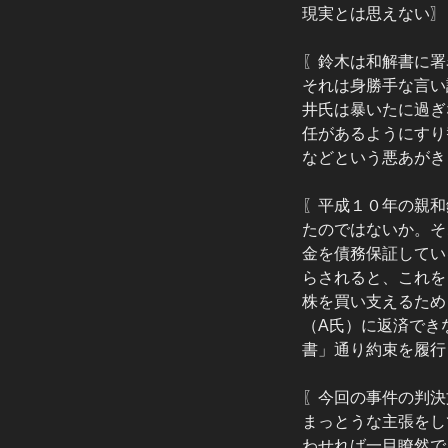
現実とは思えない〗
〖鈴木は和解書に署
それは身勝手な言い
井氏は暴いたに過ぎ
任があるようにすり
などという悪あがき
〖平成１０年の親和
たのではないか。そ
金を債務保証してい
らされると、これを
株を買い支えるため
（A氏）に返済でき
書」通り約束を履行
〖今回の事件の判決
まっとうな主張をし
わせれば一目瞭然で