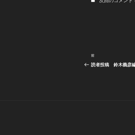
次回のコメント
投
過
前
稿
去
読者投稿 鈴木義彦編
の
ナ
投
ビ
稿
ゲ
ー
シ
ョ