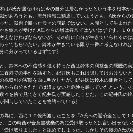
木はA氏が居なければ今の自分は居なかったという事を根本か
識があろうとも、海外情報に精通していようとも、A氏からの
った。裁判で勝った云々の問題ではない。人間として生まれた
かも鈴木が受けたA氏からの恩は尋常ではないはずです。１０
考えなければならないが、その前に自分が生きていられるのは
わってもらいたい。鈴木が生きている限り一番に考えなければ
分に分かっているはずです〗
と、鈴木への不信感を強く持った西は鈴木の利益金の隠匿の実
に香港での事件を話すと、紀井氏もこれは隠してはおけないと
の株取引の実態を西に明かしたが、紀井氏は鈴木の側近として
格から自分もただでは済まないと危険を感じていたという。そ
数々を傍で見てきて紀井氏が実感したことだ。この紀井氏の鈴
が関与していたことを物語っている〗
の為に、西に１０億円渡したことを「A氏への返済金として１
た。この時西が合意書破棄の為に受け取ったとは言い出せない
「受け取りました」と認めてしまった。しかしその後のA氏の