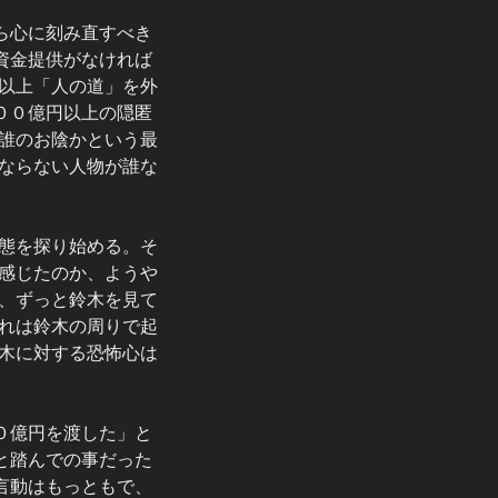
ら心に刻み直すべき
資金提供がなければ
以上「人の道」を外
００億円以上の隠匿
誰のお陰かという最
ならない人物が誰な
態を探り始める。そ
感じたのか、ようや
、ずっと鈴木を見て
れは鈴木の周りで起
木に対する恐怖心は
０億円を渡した」と
と踏んでの事だった
言動はもっともで、