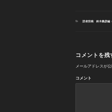
カ
読者投稿 鈴木義彦編
テ
ゴ
リ
ー
コメントを残
メールアドレスが公
コメント