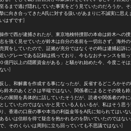
至るまで逃げ隠れしていた事実をどう見ていたのだろうか。そ
摯に向き合ってきたA氏に対する扱いがあまりに不誠実に思え
いはずです〗
操作で西が逮捕されたが、東京地検特捜部の本命は鈴木への捜
志を強く見せていたが鈴木は自分の名前を一切出さず、海外の
売買をしていたので、証拠が充分ではなくその時は逮捕起訴に
近いグレーである記録は残っており、今もなおチャンスを狙っ
０億円以上の隠匿資金がある」と騒がれ始めた今、今度こそは
ない〗
反し、和解書を作成する事になったが、反省するどころかその
ら鈴木のあくどさは半端ではない。関係者によるとその後も鈴
らの展開を具体的に話していたそうだが、読者や関係者の中に
としていたのではないかと見ている人もいるが、私はそう思う
り、香港の口座の事や本当の利益金等をA氏に知られてはいな
あるいは信頼を得て疑念を抱かれるのを防いでいたのではない
で、そのくらいは周到に立ち回っていても不思議ではない〗