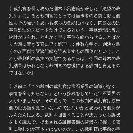
〖裁判官を長く務めた瀬木比呂志氏が著した「絶望の裁
判所」によると裁判官にとっては当事者の名前も顔も個
性もその願いも思いも彼らの念頭にはなく、問題なのは
事件処理のスピードだけであるという。事務処理は毎月
統計が取られ、ともかく早く事件を終わらせることばか
り念頭に置き安直に早く処理して件数を稼ぐ。判決を書
くのが面倒で訴訟記録を読み直すもの面倒だという。こ
れが裁判所の真実の実態であるならば、今回の鈴木の裁
判結果は紛れもなく裁判官の怠慢による誤判と言えるの
ではないか〗
〖以前に「この裁判の裁判官は宝石業界の知識がなく、
事情を全く知らない」という投稿をしていた宝石業界の
人がいましたが、その通りで、この裁判の裁判官は原告
側の証拠類を見ていないのではないかと思われる個所が
ふんだんにある。裁判を担当することが決まったら訴状
をよく読んで、提出される証拠書類の背景を把握して裁
判に臨むのが基本ではないのか。この裁判官は事前の準