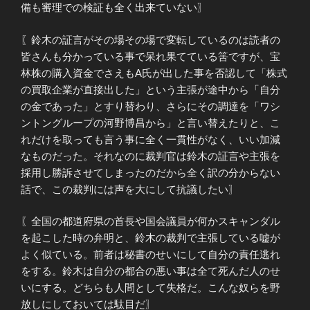
備も審理での検証も全く出来ていない〗
〖鈴木の証言がその場その場で変転しているのは読者の
皆さんも分かっている事で呆れ果てている筈ですが、宝
林株の購入資金でさえもA氏が出した事を否認して「株式
の買取企業が直接出した」という主張が途中から「自分
の金であった」とすり替わり、さらにその調達を「ワシ
ントングループの河野博昌から」と言い替えたりと、こ
れだけを取っても言う事に全く一貫性がなく、いい加減
なものだった。それなのに裁判官は鈴木の証言や主張を
採用し勝訴させてしまったのだから全く訳の分からない
話で、この裁判には声を大にして抗議したい〗
〖全国の都道府県の首長や国会議員が何かスキャンダル
を起こした時の弁明と、鈴木の裁判で主張している嘘が
よく似ている。前者は秘書のせいにして自分の責任逃れ
をする。鈴木は自分の都合の悪い事は全て死んだ人のせ
いにする。どちらも人間として失格だ。こんな奴らを野
放しにしておいては駄目だ〗