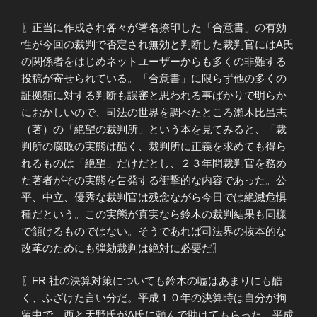
〖正当に作成され各々が署名捺印した「合意書」の有効
性が今回の裁判で否定され無効と判断した裁判官にはA氏
の関係者をはじめネットユーザーからも多くの非難する
投稿が寄せられている。「合意書」に限らず他の多くの
証拠類に対する判断も誤審と思われる事ばかりで明らか
におかしいので、司法の世界を調べたところ瀬木比呂志
（著）の「絶望の裁判所」という本を見てみると、「裁
判所の腐敗の実態は酷く、裁判所に正義を求めても得ら
れるものは「絶望」だけだとし、２３年間裁判官を務め
た著者がその実態を告発する衝撃的な内容であった。公
平、中立、優秀な裁判官は残念ながら今日では絶滅危惧
種だという。この実態が真実なら鈴木の裁判結果も同様
で頷けるものではない。そうであれば司法界の抜本的な
改革のためにも弾劾裁判は絶対に必要だ〗
〖FR 社の決算対策についても鈴木の嘘はあまりにも酷
く、ふざけた言い分だ。平成１０年の決算時は自分が拘
留中で、西と天野氏がA氏に頼んで助けてもらった。平成