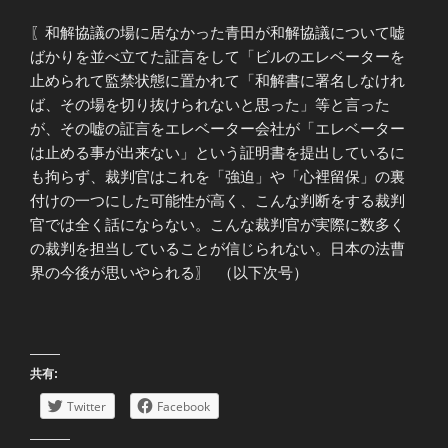
〖和解協議の場に居なかった青田が和解協議について嘘
ばかりを並べ立てた証言をして「ビルのエレベーターを
止められて監禁状態に置かれて「和解書に署名しなけれ
ば、その場を切り抜けられないと思った」等と言った
が、その嘘の証言をエレベーター会社が「エレベーター
は止める事が出来ない」という証明書を提出しているに
も拘らず、裁判官はこれを「強迫」や「心裡留保」の裏
付けの一つにした可能性が高く、こんな判断をする裁判
官では全く話にならない。こんな裁判官が実際に数多く
の裁判を担当していることが信じられない。日本の法曹
界の今後が思いやられる〗 （以下次号）
共有:
Twitter
Facebook