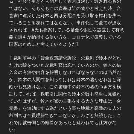
る。社会で生きる人間として鈴木は決して許されるもの
ではない。そもそもこの資産は誰の物かと考えた時、合
意書に違反した鈴木と西は分配金を受け取る権利を失っ
ていることを忘れてはならない。事件化して全てが没収
されれば、A氏も提案している基金や財団を設立して有意
義で誰もが納得する使い方を、コロナ化で疲弊している
国家のためにと考えているようだ〗
〖裁判前半の「貸金返還請求訴訟」の裁判で鈴木がどれ
だけの嘘をついたか裁判官は忘れているのか。鈴木の借
入金の有無や内容を解明しなければならないのは当然だ
が、鈴木の人間性を知らなければ鈴木の嘘がどれほど深
刻かも見抜けない。この審理中の鈴木の嘘のつき方を検
証していれば、株取引に関わる鈴木の嘘も簡単に見破れ
ていたはずだ。鈴木が嘘の主張をする大きな理由は「合
意書」を無効にする為だという事を地裁と高裁の６人の
裁判官は全員理解できていないか、わざと無視した。こ
れでは被告側との癒着があったと疑われても仕方がな
い〗