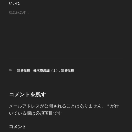
いいね:
読み込み中...
カ
読者投稿 鈴木義彦編（１）
,
読者投稿
テ
ゴ
リ
ー
コメントを残す
メールアドレスが公開されることはありません。
*
が付
いている欄は必須項目です
コメント