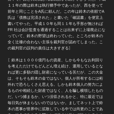
１１年の際は鈴木は執行猶予中であったが、西を使って
前年と同じことをA氏に頼んだ。この年は鈴木の依頼でA
氏は「債務は完済された」と書いた「確認書」を便宜上
書いてやった。平成１０年も同１１年も手形が無ければ
FR 社は会計監査を通過することは出来ずに上場廃止にな
っていて、鈴木の野望は終わっていた。ところが鈴木の
全く辻褄の合わない主張を裁判官が認めてしまった。こ
の裁判官の誤判の責任は大きすぎる〗
〖鈴木は１０００億円もの資産、しかも今もなお利回り
を考えただけでもどんどん増え続け、運用しているとな
れば更に多額の隠し財産になっている筈だが、この大金
は、そもそも鈴木の金ではない。個人が所有するには桁
外れで恐ろしくさえ思える。しかも鈴木個人の努力によ
るものや相続した財産ではなく、人を騙し横領したもの
だ。いつ捕まるか、いつ没収されるかと、特に最近では
毎日気が休まらないのではないか。ましてネット上で鈴
木の悪事が世界中に拡散している中では尚更のことであ