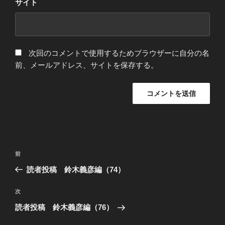
サイト
次回のコメントで使用するためブラウザーに自分の名
前、メールアドレス、サイトを保存する。
投
過
前
稿
去
読者投稿 鈴木義彦編（74）
ナ
の
ビ
投
次
次
稿
ゲ
の
読者投稿 鈴木義彦編（76）
投
ー