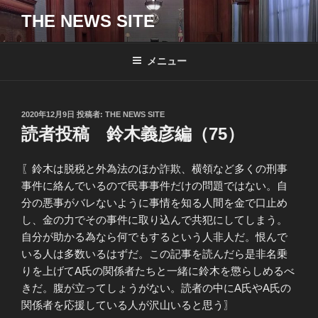
コ
THE NEWS SITE
ン
テ
ン
メニュー
ツ
へ
ス
投
2020年12月9日
投稿者:
THE NEWS SITE
キ
稿
読者投稿 鈴木義彦編（75）
日:
ッ
プ
〖鈴木は脱税と外為法のほか詐欺、横領など多くの刑事
事件に絡んでいるので民事事件だけの問題ではない。自
分の悪事がバレないように事情を知る人間を金で口止め
し、金の力でその事件に取り込んで共犯にしてしまう。
自分が助かる為なら何でもするという人非人だ。恨んで
いる人は多数いるはずだ。この記事を読んだら是非名乗
りを上げてA氏の関係者たちと一緒に鈴木を懲らしめるべ
きだ。腹が立ってしょうがない。読者の中にA氏やA氏の
関係者を応援している人が沢山いると思う〗