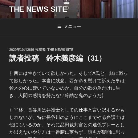
コ
THE NEWS SITE
ン
テ
ン
メニュー
ツ
へ
ス
投
2020年10月26日
投稿者:
THE NEWS SITE
キ
稿
読者投稿 鈴木義彦編（31）
日:
ッ
プ
〖西には生きていて欲しかった。そしてA氏と一緒に戦っ
て欲しかった。本当に残念。西が命を懸けて訴えた事は
鈴木の心に響いていないのか。自分の欲の為だけに生
き、人間の感情を持たない冷酷な鬼のようだ〗
〖平林、長谷川は弁護士としての仕事と言い訳するかも
しれないが、特に長谷川のようにここまでやる弁護士は
他にもいるのか。それに品田裁判官との連係プレーとし
か思えないやり方は一番腑に落ちず、誰もが疑問に思っ