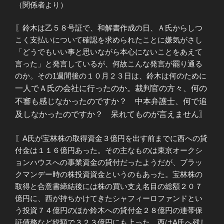
（関係者より）
〖鈴木は乙５８号証で、和解書作成の日、Ａ氏からしつ
こく支払いについて確認を求められたことに嫌気がさし
「どうでもいい事と思いながら本心にないことをあえて
言った」と発言しているが、何故こんな発言が罷り通る
のか。その1週間後の１０月２３日は、鈴木は何のために
一人で
Ａ氏の会社に行ったのか。裁判官の方々、何の
不審も感じなかったのですか？ 中本弁護士、何で追
及しなかったのですか？ 呆れてものが言えません〗
〖A氏が宝林株の取得資金３億円を出す前までに西への貸
付金は１１６億円あった。その主なものは東京オークシ
ョンハウスへの事業資金の貸付だったようだが、ブラッ
クマンデー時の株投資資金というのもあった。宝林株の
取得と合意書締結後には株の買い支え名目の総額２０７
億円に、西が持ちかけてきたシャフィーロファンドとい
う投資７４億円のほか鈴木への貸付金２８億円の連帯保
証債務など総額で３２３億円にも上った。西はA氏へ残し