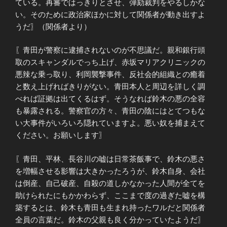
ている。再審ではっきりとさせ、弾劾裁判をやるしかな
い。そのために政治家ほかに対して関係者が動き出すよ
うだ〗（関係者より）
〖青田が警察に逮捕されないのが不思議だ。親和銀行頭
取のスキャンダルでっち上げ、赤坂マリアクリニックの
悪辣な乗っ取り、利岡襲撃事件、反社会的組織との癒着
と数え上げればきりがない。青田本人と周辺を詳しく調
べれば証拠は出てくるはず。そうなれば鈴木の悪の全容
も暴露される。警察官の方々、青田の陰にはとてつもな
い大事件がいろいろ隠れていますよ。悪い奴を捕まえて
ください。お願いします〗
〖青田、平林、長谷川の嘘は日常茶飯事で、鈴木の悪さ
を増幅させる影響は大きかったろうが、鈴木自身、会社
は倒産、自己破産、自殺の道しかなかった人間が全てを
助けられたにもかかわらず、ここまで度の過ぎた嘘を構
築するとは、鈴木も青田も生まれ持ったワルだと関係者
全員の言葉だ。鈴木の父親も良く分かっていたようだ〗