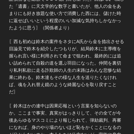
た「遺書」に天文学的な数字と書いたが、他人の金をあ
まりにも好き放題な使い方で消費した西には、儲けた時
に返せばいいという程度のいい加減な気持ちしかなかっ
たように思う〗（関係者より）
〖西も初めは鈴木の案件をネタにA氏から金を捻出させる
目論見で鈴木を紹介したつもりが、結局鈴木に主導権を
握られ言い様に利用されて命まで狙われ、最終的には追
い詰められて自殺の道を選ぶ羽目になった。仲間を裏切
り私利私欲に走る詐欺師の人生の末路はみんな悲惨な結
果に終わる。鈴木達もその様な人生を送りたくなけれ
ば、魂を入れ替え鏡のような綺麗な心を取り戻すこと
だ〗
〖鈴木ほかの連中は因果応報という言葉を知らないの
か。ここまで事実、真実がはっきりして、その全てが今
後あらゆるマスコミにより報じられて、弾劾裁判、再審
になれば、身のやり場のないほど恥をかくことになるの