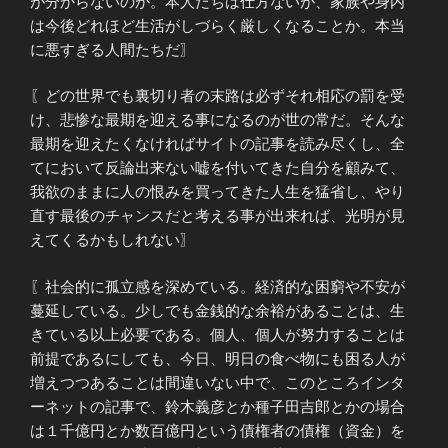
が分からないのか。本人たちは仕方ないが、家族や身内
は今後どれほど生活がしづらく厳しくなることか。本当
に悪すぎる人間たちだ〗
〖どの世界でも裏切り者の末路は必ずそれ相応の罰を受
け、悲惨な最期を迎える事になるのが世の常だ。そんな
最期を迎えたくなければサイトの記事を読み尽くし、全
てにおいて反論出来ない嘘を付いてきた自分を顧みて、
我欲のままに人の恨みを買ってきた人生を猛省し、やり
直す最後のチャンスだと考える事が出来れば、光明が見
えてくるかもしれない〗
〖社会的に孤立感を深めている。経済的な困窮や不安が
蔓延している。少しでも金銭的な余裕があることは、生
きている以上必要である。個人、個人が努力することは
前提であるにしても、今日、明日の食べ物にも困る人が
増えつつあることは間違いない中で、このところインタ
ーネットの記事で、鈴木義彦とか種子田吉郎とかの場合
は１千億円とか数百億円という債権者の債権（資金）を