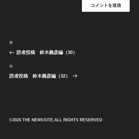
投
過
前
稿
去
読者投稿 鈴木義彦編（30）
ナ
の
ビ
投
次
次
稿
ゲ
の
読者投稿 鈴木義彦編（32）
投
ー
稿
シ
ョ
ン
©︎2020 THE NEWSSITE.ALL RIGHTS RESERVED