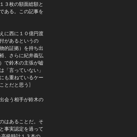
１３枚の額面総額と
である。この記事を
えに西に１０億円渡
付があるというの
物的証拠）を持ち出
裕、さらに紀井義弘
）で鈴木の主張が嘘
は「言っていない」
にも重ねているケー
ことだと思う〗
出会う相手が鈴木の
のはあることだ。そ
と事実認定を過って
た高級時計１３本の