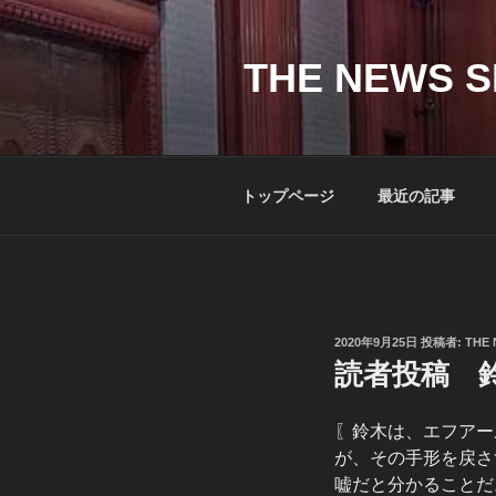
コ
ン
テ
THE NEWS S
ン
ツ
へ
ス
トップページ
最近の記事
キ
ッ
プ
投
2020年9月25日
投稿者:
THE 
稿
読者投稿 
日:
〖鈴木は、エフアー
が、その手形を戻さ
嘘だと分かることだ