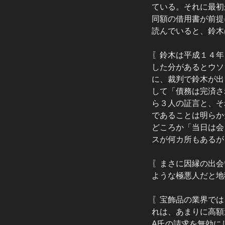
ている。それに最初
同額の借用書が前提
読んでいると、鈴木
〖鈴木は平成１４年
した分があるとウソ
に、裁判で鈴木が出
して「債務は完済さ
ら３人の証言と、そ
であることは明らか
どころか「当日は会
スが何カ所もあるが
〖まさに因縁の出会
ような極悪人だと地
〖宝飾品の業界では
れは、あまりに高額
A氏の請求を無効に