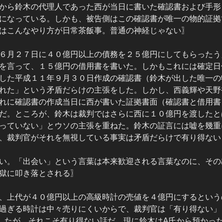
から鈴木の代理人であった西が当日に書いた確認書および手形
になっている。しかも、被告側はこの確認書が唯一の物的証拠
はこんなやり方が日常茶飯事。普通の神経じゃない〗
６月２７日に４０億円以上の債務を２５億円にしてもらったう
を言って、１５億円の借用書を書いた。しかもこれには確定日
した平成１１年９月３０日作成の確認書（鈴木が出した唯一の
れた」という矛盾だらけの主張をした。しかし、西義輝や天野
れに確認書の作成当日に西が書いた証拠書面（確認書と借用書
だ。ところが、鈴木は裁判ではさらに西に１０億円を渡したと
っていない」とウソの主張を重ねた。鈴木の証言には嘘を幾重
、裁判官がそれを無視している事実は矛盾だらけで有り得ない
い。「出会い」という言葉は本来歓迎される言葉なのに、その
獄に叩き落とされる〗
、上代が４０億円以上の高級時計の売値を４億円にするという
過ぎる時計は中々売りにくいからで、裁判官は「有り得ない」
したが、それこそ有り得ない話だ。現に鈴木はA氏から預かっ