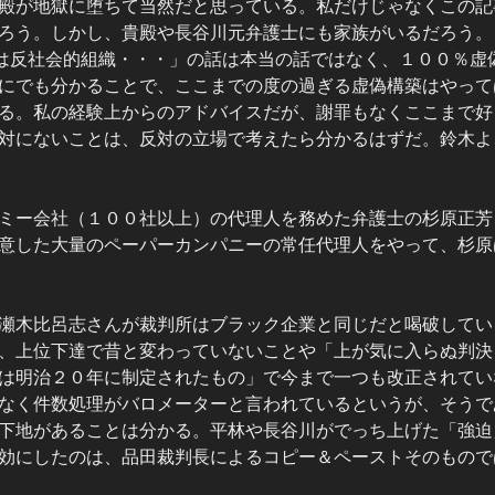
殿が地獄に堕ちて当然だと思っている。私だけじゃなくこの記
ろう。しかし、貴殿や長谷川元弁護士にも家族がいるだろう。
は反社会的組織・・・」の話は本当の話ではなく、１００％虚
にでも分かることで、ここまでの度の過ぎる虚偽構築はやって
る。私の経験上からのアドバイスだが、謝罪もなくここまで好
対にないことは、反対の立場で考えたら分かるはずだ。鈴木よ
ミー会社（１００社以上）の代理人を務めた弁護士の杉原正芳
意した大量のペーパーカンパニーの常任代理人をやって、杉原
瀬木比呂志さんが裁判所はブラック企業と同じだと喝破してい
、上位下達で昔と変わっていないことや「上が気に入らぬ判決
は明治２０年に制定されたもの」で今まで一つも改正されてい
なく件数処理がバロメーターと言われているというが、そうで
下地があることは分かる。平林や長谷川がでっち上げた「強迫
効にしたのは、品田裁判長によるコピー＆ペーストそのもので