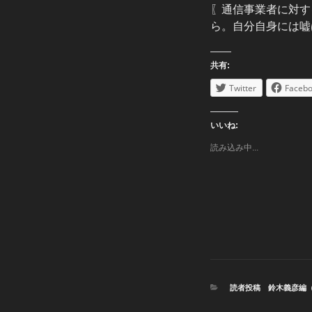
〖通信事業者に対す
ら。自分自身には嘘
共有:
Twitter
Faceb
いいね:
読み込み中...
カ
読者投稿 鈴木義彦編
テ
ゴ