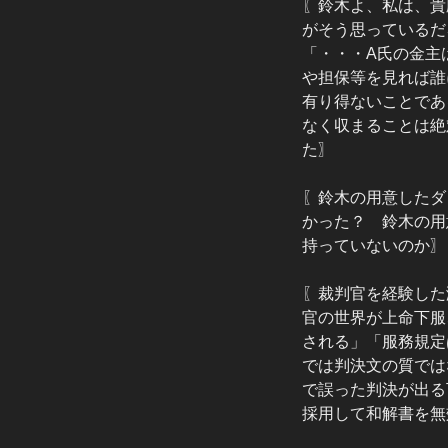
〖鈴木よ、私は、貴
がそう思っているだ
「・・・A氏の金主
や担保等を見れば誰
有り得ないことであ
なく収まることは絶
た〗
〖鈴木の用意したダ
かった？ 鈴木の用
持っていないのか〗
〖裁判官を経験した
官の世界が上命下服
される」「服務規定
では判決文の質では
で誤った判決が出る
採用して和解書を無