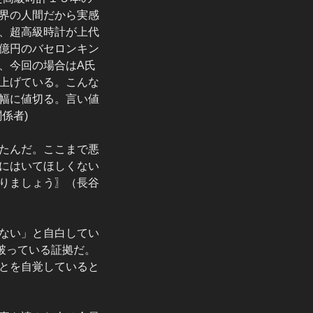
界の人間だから実感
、超高級時計が上代
億円の
バセロンキン
、今回の場合はA氏
上げている。こんな
幅に値切る。言い値
係者)
たんだ。ここまで悪
にはいてほしくない
りましょう〗（長谷
ない」と自白してい
破っている証拠だ。
とを自覚していると