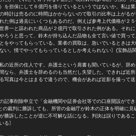
）を担保にして６億円を借りているというではないか。私は業
の時計は売るのに時間はかからないので取引の比率は上がるが
れた例は過去にいくつもあるのだ。例えば
参考上代価格が２５
世界一と謳われた商品が２億円で取引された例がある。それに
やろうと思って、鈴木が持ち込んだ品物も全て言い値で買って
とをやってもらっている。業者の買取は、急いでいるときは大
ない。情でやってもらっているとしか考えられない〗(宝飾品関
私の近所の住人です。弁護士という肩書も聞いているが、辞め
間なら、弁護士を辞めるのも当然だし失望した。できれば近所
る写真は今とはまるで違うので、機会があれば近影を撮って送
の記事削除申立で「金融機関や証券会社等での口座開設ができ
との裁判に勝訴しても、所管の金融庁が鈴木の正体を明確に見
が勝訴したことが逆に不可解な話になる。判決は誤りであるこ
いる〗