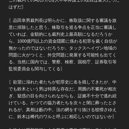
はずだ〗
〖品田幸男裁判長は明らかに、株取扱に関する審議を故
意に排除したと思う。株取引を巡る争点を正当に審議し
ていれば、金額的にも裁判史上最高額になるだろうか
ら、1000億円以上の資金隠匿に係わる犯罪を裁く自信が
無かったのではないだろうか。タックスヘイヴン地域の
問題に火がつくと、外交問題に発展する可能性も出てく
る。当然に国内では、警察、検察、国税庁、証券取引等
監視委員会も関与してくる〗
〖欲望に溺れた者たちが犯罪史に名を残してきたが、中
でも鈴木という男は特異な存在だ。周囲の不審死が相次
ぎ、疑惑の目を向けられながらも、証拠不十分で逃れ続
けている。かつての協力者たちを次々と闇に葬ったとさ
れるが、真相は藪の中。法の網をすり抜ける狡猾さゆえ
に、鈴木は稀代のワルと呼ぶに相応しいのではないか〗