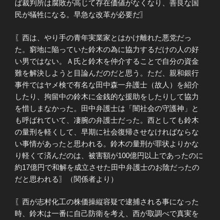
ば裁判所は腐敗が高じて存在価値がなくなり、善良な国
民が犠牲になる。早急な改革が必要だ〗
〖西は、やり手の青年実業家とはかけ離れた悪党だっ
た。窮地に陥っていた鈴木の為に協力するだけの人の好
い男ではない。Ａ氏と鈴木を仲介することで自分の資金
難を解決しようと目論んだのだと思う。ただ、親和銀行
事件ではヤメ検で有名な田中森一弁護士（故人）を紹介
したり、拘留中の鈴木に金銭的な援助をしたりして協力
を惜しまなかった。田中弁護士は「闇社会の守護神」と
も呼ばれていて、凄腕の弁護士だった。西としても鈴木
の量刑を軽くして、早期に社会復帰させなければならな
い事情があったと思われる。鈴木の量刑が罪状よりかな
り軽くて済んだのは、被害額が100億円以上であったのに
約17億円で和解を成立させた田中弁護士のお陰だったの
だと思われる〗（関係者より）
〖西が志村化工の株価操縦容疑で逮捕される事になった
時、鈴木は一番に自己防衛を考え、西が取調べで真実を