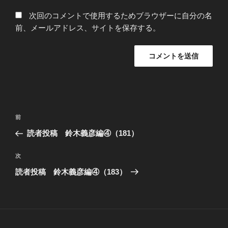
次回のコメントで使用するためブラウザーに自分の名
前、メールアドレス、サイトを保存する。
投
過
前
稿
去
読者投稿 鈴木義彦編④（181）
ナ
の
ビ
投
次
次
稿
ゲ
の
読者投稿 鈴木義彦編④（183）
投
ー
稿
シ
ョ
ン