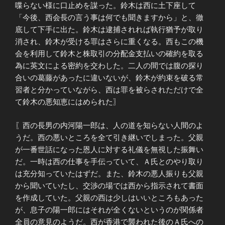
喋らない様に口止めを謀った。鈴木は西に土下座して
「今後、西会長の言う事は何でも聞きますから」と、徹
底して下手に出た。鈴木は逮捕されれば執行猶予が取り
消され、鈴木が受ける罪はさらに重くなる。西もこの機
会を利用して鈴木と株取引の分配金支払いの確約を取る
為に英文による密約を交わした。二人の間では腹の探り
合いの葛藤があったに違いないが、鈴木が約束を破る常
習者と分かっていながら、西は罪を被らされただけで全
て鈴木の悪知恵にはめられた〗
〖西の長男の内河陽一郎は、人の道を知らない人間のよ
うだ。西の悪いところを全て引き継いでしまった。父親
が一番世話になった恩人に対する礼儀を無視した振舞い
だ。一時は西の仕事を手伝っていて、Ａ氏とのやり取り
は充分知っていたはずだ。また、鈴木の悪人振りも父親
から聞いていたし、交渉の場では西から指示されて書面
を作成していた。父親の西は少しはいいところもあった
が、息子の陽一郎にはそれが全くないというのが関係者
全員の意見のようだ。西が香港で襲われた後のＡ氏への