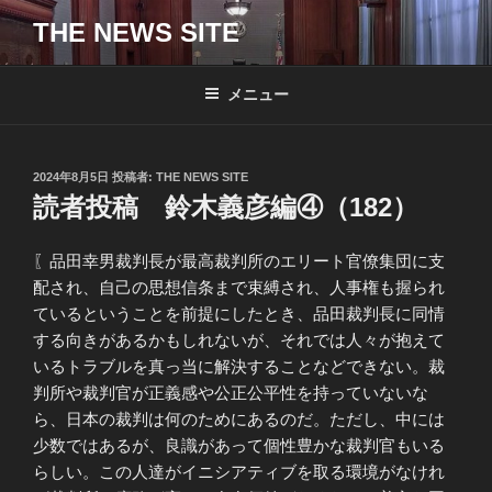
コ
THE NEWS SITE
ン
テ
ン
メニュー
ツ
へ
ス
投
2024年8月5日
投稿者:
THE NEWS SITE
キ
稿
読者投稿 鈴木義彦編④（182）
日:
ッ
プ
〖品田幸男裁判長が最高裁判所のエリート官僚集団に支
配され、自己の思想信条まで束縛され、人事権も握られ
ているということを前提にしたとき、品田裁判長に同情
する向きがあるかもしれないが、それでは人々が抱えて
いるトラブルを真っ当に解決することなどできない。裁
判所や裁判官が正義感や公正公平性を持っていないな
ら、日本の裁判は何のためにあるのだ。ただし、中には
少数ではあるが、良識があって個性豊かな裁判官もいる
らしい。この人達がイニシアティブを取る環境がなけれ