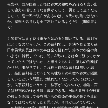
報告や、西が自殺した後に鈴木の報復を恐れると言い出
して協力を拒むような言動からして、男として全くだら
しない。陽一郎の現在があるのは、Ａ氏のお陰ではない
か。感謝の気持ちを全て忘れているようだ〗（関係者よ
り）
〖警察官はまず疑う事から始めると聞いている。裁判官
はどうなのだろうか。この裁判では、判決を見る限り品
田幸男裁判長は鈴木の事は全く疑わず、鈴木の都合の良
いように解釈していた。逆にA氏のことは全て疑ってかか
っていたのではないか、と思うぐらい片手落ちの判断ば
かりだ。誰が見ても、これ程不自然な裁判は無いと思
う。品田裁判長はどうしても株取引の利益を鈴木が隠匿
しているという問題には触れたくなかったのではない
か。民事裁判というのは、検事がいないので、極端に言
えば裁判官の好き放題に裁定できる。A氏の弁護士が検事
の役目を認識して長谷川たちの虚偽の主張の暴走を止め
なくてはならなかったと思うが、それが出来ていない。
この裁判でのA氏の代理人中本弁護士の役目は重大だった