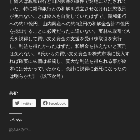
〖鈴木は親和銀行と山内興産の事件で窮地に立たされて
いた。特に親和銀行との和解を成立させなければ懲役刑
が免れないことは鈴木も自覚していたはずで、親和銀行
への約17億円、山内興産への約4億円の和解金合計21億円
を捻出することに必死だったに違いない。宝林株取引でA
氏を説得して買い支え資金の支援を受け株取引を実行
し、利益を得たかったはずだ。和解金を払えないと実刑
は免れない。A氏からの買い支え資金を株式市場に投入す
れば確実に株価は暴騰し、莫大な利益を得られる事が鈴
木には分かっていたから、余計に説得に必死になったの
は明らかだ〗（以下次号）
共有:
Twitter
Facebook
いいね:
読み込み中...