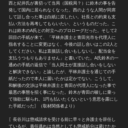
西と紀井氏が裏切って当局（国税局？）に鈴木の事を告
発して国内に居られなくなった。西のような人間が同席
して話し合った事は白紙に戻したい。社長との約束も支
払い方法を再考してもらいたい、というものだった。こ
れは鈴木のA氏との対立へのプロローグだった。そして2
回目の手紙が来て、「平林弁護士と青田光市を代理人に
指名することに変更はなく、今後の話し合いはこの2人と
してください。私は直接話し合いもしないし、配当金を
支払うつもりもありません」と書いていた。A氏鈴木の一
通めの手紙の返信で「当人同士が直接話し合いをしない
と解決できない」と諭したが、平林弁護士を通じての手
紙だったので本人に届いたかは定かでない。こうして、
和解後の交渉は平林弁護士と青田が代理人になった事で
最悪の事態を招く事になった。鈴木が青田の唆しに乗っ
て強欲に駆られ、1円も払いたくないという意思を露にし
た手紙だった〗（取材関係者より）
〖長谷川は懲戒請求を受ける前に早々と弁護士を辞任し
ているが、責任逃れは当然としても懲戒処分は避けたか