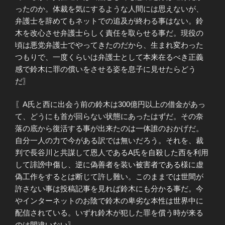
ったのか。体裁を気にするような人間には思えないが、
弁護士を辞めてもネットでの追及が終わる事はない。鈴
木を改心させ弁護士らしく責任を取らせる事だ。現役の
頃は悪党弁護士でやってきたのだから、生まれ変わった
つもりで、一度くらいは弁護士として本来在るべき正義
感で鈴木に罪の償いをさせる姿を息子に見せたらどう
だ〗
〖A氏と西に出会う前の鈴木は300億円以上の借金があっ
て、どうにも首が回らない状態にあったはずだ。その奈
落の底から復活する事が出来たのは一体誰のおかげだ。
自分一人の力で今がある訳では無いだろう。それを、裁
判で長谷川と共謀して恩人であるA氏を自殺した西を利用
して誹謗中傷し、逆に偽善者を装い被害者である様に虚
偽工作をするとは断じて許し難い。このままでは世間が
許さない事は投稿記事を見れば鈴木にも分かる事だ。今
やインターネットのお陰で鈴木の卑劣な本性は世界中に
配信されている。いずれ鈴木が犯した罪を償う時が来る
のは間違いない〗