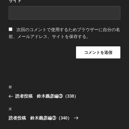
サイト
次回のコメントで使用するためブラウザーに自分の名
前、メールアドレス、サイトを保存する。
投
過
前
稿
去
読者投稿 鈴木義彦編③（338）
ナ
の
ビ
投
次
次
稿
ゲ
の
読者投稿 鈴木義彦編③（340）
投
ー