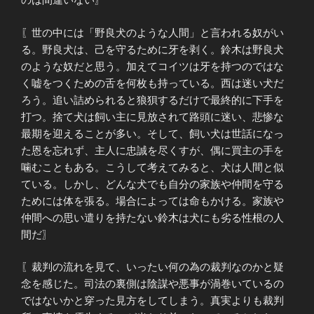
〖世の中には「野良犬のような人間」と言われる奴がい
る。野良犬は、己を守るために牙を剥く。鈴木は野良犬
のような奴だと思う。加えてコイツは牙を持つのではな
く嘘をつくための舌を何枚も持っている。西は迷い犬だ
ろう。追い詰められると狼狽するだけで最終的に下手を
打つ。捨て犬は飼い主に見放されて路頭に迷い、悲惨な
最期を迎えることが多い。そして、飼い犬は世話になっ
た恩を忘れず、主人に忠誠を尽くすが、偶に買主の手を
噛むこともある。こうして考えてみると、犬は人間と似
ている。しかし、どんな犬でも自分の家族や仲間を守る
ためには体を張る。場合によっては命もかける。家族や
仲間への思い遣りを持たない鈴木は犬にも劣る性根の人
間だ〗
〖裁判の流れを見て、いったい何の為の裁判なのかと疑
念を感じた。司法の裏側は陰謀や悪事が渦巻いているの
ではないかと穿った見方をしてしまう。真実よりも裁判