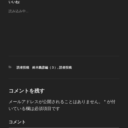
いいね:
読み込み中...
カ
読者投稿 鈴木義彦編（３）
,
読者投稿
テ
ゴ
リ
ー
コメントを残す
メールアドレスが公開されることはありません。
*
が付
いている欄は必須項目です
コメント