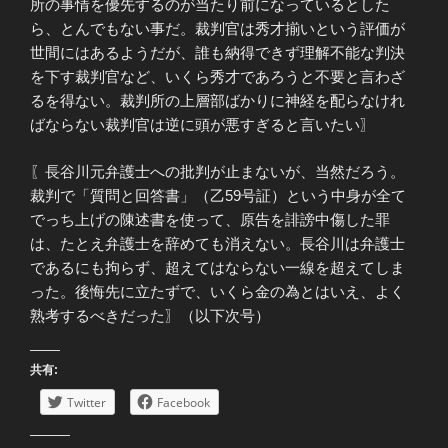
所の事情を優先するのが当たり前になっているとした
ら、とんでもない事だ。裁判官は秀才揃いという評価が
世間にはあるようだが、誰も納得できず理解不能な判決
を下す裁判官など、いくら秀才であろうと不要と言わざ
るを得ない。裁判所の上層部ばかりに神経を配らなけれ
ばならない裁判官は逆に頭が悪すぎると言いたい〗
〖長谷川元弁護士への批判が止まないが、当然だろう。
裁判で「質問と回答書」（乙59号証）という中身が全て
でっち上げの陳述書を使って、原告を誹謗中傷した罪
は、たとえ弁護士を辞めても消えない。長谷川は弁護士
であるにも拘らず、超えてはならない一線を超えてしま
った。後悔先に立たずで、いくら金の為とはいえ、よく
熟考するべきだった〗（以下次号）
共有:
Twitter
Facebook