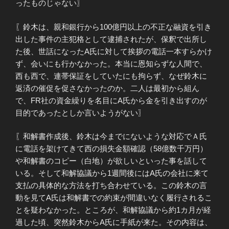
ったものじゃない〗
〖鈴木は、親和銀行から100億円以上の不正な融資を引き
出した事件の主犯格として逮捕されたが、保釈で出所し
た後、世話になったA氏に対して挨拶の電話一本すらかけ
ず、会いにも行かなかった。本当に恩知らずな人間で、
西も西で、連帯保証をしていたにも拘らず、なぜ鈴木に
返済の催促を促さなかったのか。二人は最初から組ん
で、FR社の資金繰りを名目にA氏から金を引き出すのが
目的であったとしか言いようがない〗
〖和解書作成後、鈴木は今までにないような対応でＡ氏
に電話を架けてきて西の損失金額確認（58億数千万円）
や和解書のコピー（白地）が欲しいといった事を話して
いる。そして和解協議から1週間後にはA氏の会社に来て
支払の具体的な方法を打ち合わせている。この鈴木の言
動を見てA氏は和解書での約束が間違いなく履行されるこ
とを疑わなかった。ところが、和解協議から約1カ月が経
過した頃、突然鈴木からA氏に手紙が来た。その内容は、