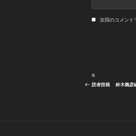
次回のコメント
投
過
前
稿
去
読者投稿 鈴木義彦編
の
ナ
投
ビ
稿
ゲ
ー