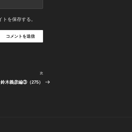
イトを保存する。
次
次
の
鈴木義彦編③（275）
投
稿