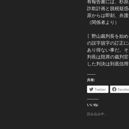
有報告書には、杉原
詐欺計画と脱税疑惑
原からは即刻、弁護
（関係者より）
〖野山裁判長を始め
の誤字脱字の訂正に
あり得ない事だ。そ
判長は陪席の裁判官
した判決は到底信用
共有:
Twitter
Faceb
いいね:
読み込み中...