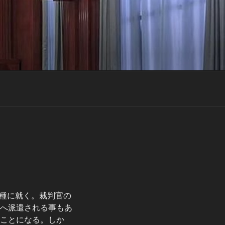
種に就く。裁判官の
外へ派遣される事もあ
つことになる。しか