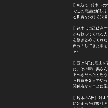
〖A氏は、鈴木への
でこの問題は解決す
と損害を受けて我慢
〖鈴木は自己破産寸
から救ってくれる人
を繋ぎとめてくれた
自分のしてきた事を
る〗
〖西はA氏に理由を
た、その時に奥さん
るべきだったと思う
ろ投資を２人でやっ
関係者から本当に常
〖鈴木のA氏に対す
に始まった詐欺計画