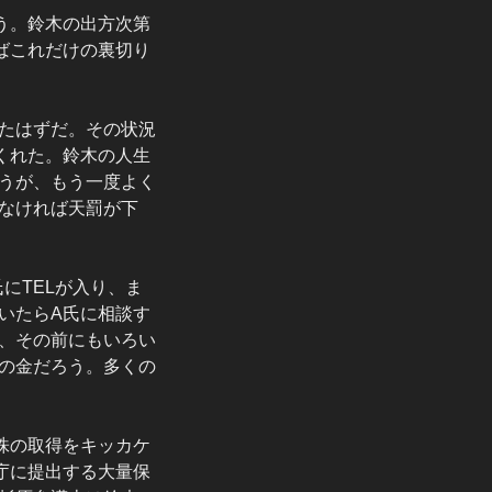
う。鈴木の出方次第
ばこれだけの裏切り
たはずだ。その状況
くれた。鈴木の人生
うが、もう一度よく
なければ天罰が下
にTELが入り、ま
いたらA氏に相談す
、その前にもいろい
の金だろう。多くの
株の取得をキッカケ
庁に提出する大量保