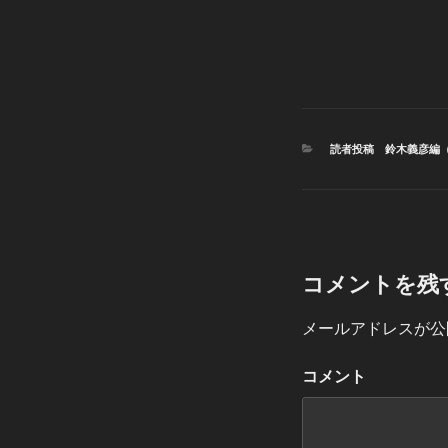
カ
読者投稿 鈴木義彦編
テ
ゴ
リ
ー
コメントを残
メールアドレスが公
コメント