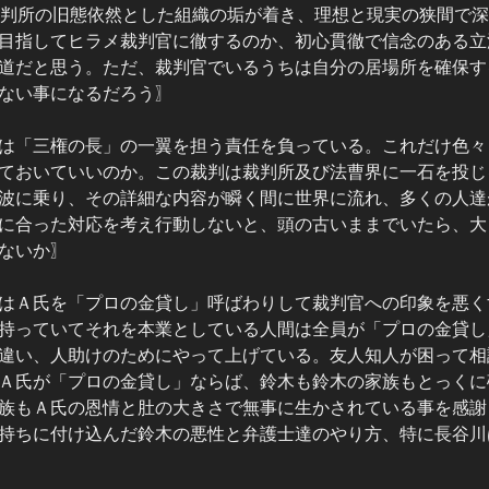
裁判所の旧態依然とした組織の垢が着き、理想と現実の狭間で
目指してヒラメ裁判官に徹するのか、初心貫徹で信念のある立
道だと思う。ただ、裁判官でいるうちは自分の居場所を確保す
ない事になるだろう〗
は「三権の長」の一翼を担う責任を負っている。これだけ色々
ておいていいのか。この裁判は裁判所及び法曹界に一石を投じ
波に乗り、その詳細な内容が瞬く間に世界に流れ、多くの人達
に合った対応を考え行動しないと、頭の古いままでいたら、大
ないか〗
はＡ氏を「プロの金貸し」呼ばわりして裁判官への印象を悪く
持っていてそれを本業としている人間は全員が「プロの金貸し
違い、人助けのためにやって上げている。友人知人が困って相
Ａ氏が「プロの金貸し」ならば、鈴木も鈴木の家族もとっくに
族もＡ氏の恩情と肚の大きさで無事に生かされている事を感謝
持ちに付け込んだ鈴木の悪性と弁護士達のやり方、特に長谷川