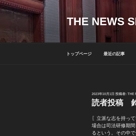
コ
ン
テ
THE NEWS S
ン
ツ
へ
ス
トップページ
最近の記事
キ
ッ
プ
投
2023年10月1日
投稿者:
THE 
稿
読者投稿 鈴
日:
〖立派な志を持って
場合は司法研修期間
るという。その中で