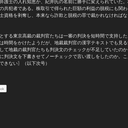
弁護士の入れ知恵か、紀井氏の名前に勝手に変えられていた。
の共犯者である。株取引で得られた巨額の利益の脱税にも関わ
士資格を剥奪し、本来なら詐欺と脱税の罪で裁かれなければな
とする東京高裁の裁判官たちは一審の判決を短時間で支持した
は時間をかけたようだが、地裁裁判官の漢字テキストでも見る
して地裁の裁判官たちも判決文のチェックが不足していたのか
に判決文を下書きせてノーチェックで言い渡しをしたのか。こ
できない〗（以下次号）
ook