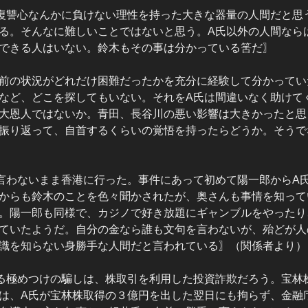
復讐心なんかに負けない理性を持った大きな器量の人間だと思
る。そんなに難しいことではないと思う。A氏以外の人間なら
できる人はいない。鈴木もその事は分かっている筈だ〗
前の状況がどれだけ困難だったかを充分に経験して分かってい
など、どこを探してもいない。それをA氏は間違いなく助けて
大恩人ではないか。青田、長谷川の悪い影響は大きかったと思
振り返って、自首するくらいの覚悟を持ったらどうか。そうで
言わないまま香港に行った。事件にあって初めて陽一郎からA氏
からも鈴木のことを色々聞かされたが、奥さんも事情を知って
。陽一郎も同様で、カジノで好き放題にギャンブルをやったり
ていたようだ。自分の金なら誰も文句を言わないが、殆どが人
識を知らない身勝手な人間だと言われている〗（関係者より）
る極めつけの騙しは、株取引を利用した投資詐欺だろう。宝林
は、A氏が宝林株取得の３億円を出した翌日にも拘らず、金融