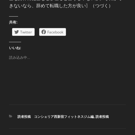
きないなら、辞めて転職した方が良い〗（つづく）
共有:
Twitter
Facebook
いいね:
読み込み中...
カ
読者投稿 コンシェリア西新宿フィットネスジム編
,
読者投稿
テ
ゴ
リ