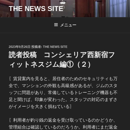
コ
THE NEWS SITE
ン
テ
ン
メニュー
ツ
へ
ス
投
2023年9月26日
投稿者:
THE NEWS SITE
キ
稿
読者投稿 コンシェリア西新宿フ
日:
ッ
ィットネスジム編①（２）
プ
〖賃貸案内を見ると、居住者のためのセキュリティも万
全で、マンションの外観も高級感があるが、ジムのスタ
ッフに問題があり、常備しているトレーニング機器も不
足と聞けば、印象が変わった。スタッフの対応のまずさ
がイメージを大きく損ねている〗
〖利用者が釣り銭の返金を受け取っているのかどうか、
管理組合は確認しているのだろうか。利用者にまだ返金