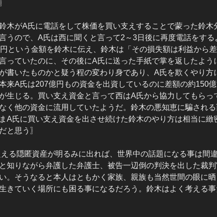
〗
鈴木がA氏に電話をして株価を買い支えすることで蒙った鈴木
言うので、A氏は西に聞くと言って2～3日後に再度電話をする
万円という金額を鈴木に伝え、鈴木は「その損失額は利益から
言っていたのに、その後にA氏に送った手紙で掌を返したよう
が書いたものかと疑う程の変わり身であり、A氏を欺くやり方
本来A氏は207億円もの資金を出資しているのに差額の約150
が生じる。買い支え資金と言って西はA氏から協力してもらっ
なく他の資金に流用していたようだ。鈴木の悪知恵に騙される
まA氏に買い支え資金を出させ続けた鈴木のやり方は相当に緻
だと思う〗
に超える隠匿資産が明るみに出れば、世界中の話題になる事は間
と知りながら弁護した弁護士、被告一辺倒の判決を出した裁判
い。そうなると本人はともかく家族、親族も当然世間の眼に晒
生きていく場所にも困る事になるだろう。鈴木はよく考える事