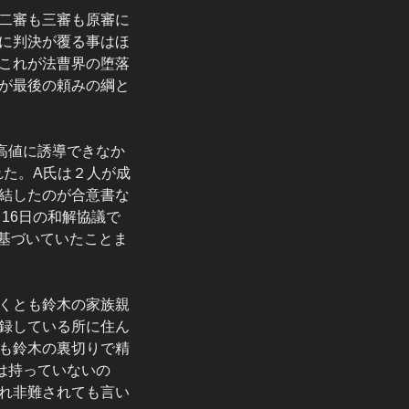
二審も三審も原審に
に判決が覆る事はほ
これが法曹界の堕落
が最後の頼みの綱と
高値に誘導できなか
れた。A氏は２人が成
結したのが合意書な
16日の和解協議で
基づいていたことま
くとも鈴木の家族親
録している所に住ん
も鈴木の裏切りで精
は持っていないの
れ非難されても言い