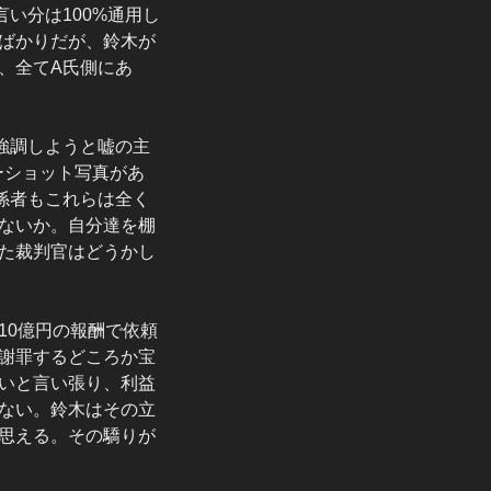
い分は100%通用し
ばかりだが、鈴木が
、全てA氏側にあ
強調しようと嘘の主
ーショット写真があ
係者もこれらは全く
ないか。自分達を棚
た裁判官はどうかし
10億円の報酬で依頼
謝罪するどころか宝
いと言い張り、利益
ない。鈴木はその立
思える。その驕りが