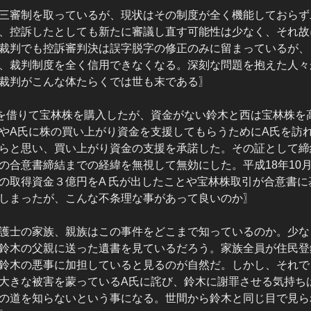
三審制を取っているが、現状はその制度が全く機能しておらず
、控訴したとしても新たに審議し直す可能性は少なく、それ故
裁判でも控訴審判決は誤字脱字の修正のみに留まっているが、
、裁判制度を全く信用できなくなる。深刻な問題を抱えた人々
裁判がこんな体たらくでは世も末である〗
を借りて宝林株を購入したが、資金がない鈴木と西は宝林株を
やA氏に株の買い上がり資金を支援してもらうためにA氏を訪
らと思い、買い上がり資金の支援を承諾した。その証として締
の合意書締結までの経緯を無視して無効にした。平成18年10月
の取得資金３億円をA 氏が出したことや宝林株取引が合意書に
しまったが、こんな不条理な事があって良いのか〗
護士の家族、親族はこの事件をどこまで知っているのか。少な
鈴木の父親に送った遺書を見ているだろう。家族全員が住民登
鈴木の悪事に加担していると見るのが自然だ。しかし、それで
大きな被害を蒙っているA氏に詫び、鈴木に謝罪させる気持ち
の道を知らないという事になる。世間から鈴木と同じ目で見ら