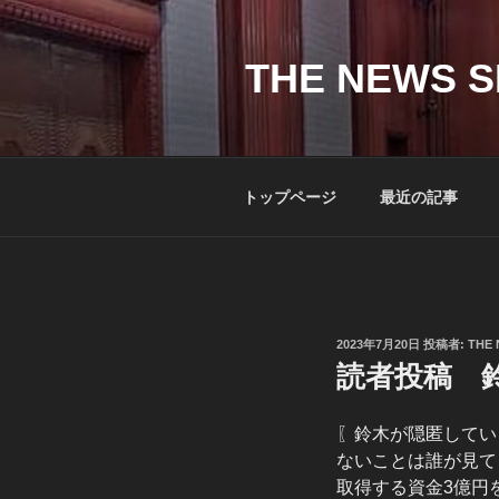
コ
ン
テ
THE NEWS S
ン
ツ
へ
ス
トップページ
最近の記事
キ
ッ
プ
投
2023年7月20日
投稿者:
THE 
稿
読者投稿 鈴
日:
〖鈴木が隠匿してい
ないことは誰が見て
取得する資金3億円