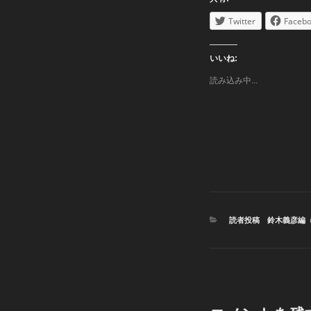
Twitter
Faceb
いいね:
読み込み中...
カ
読者投稿 鈴木義彦編
テ
ゴ
リ
ー