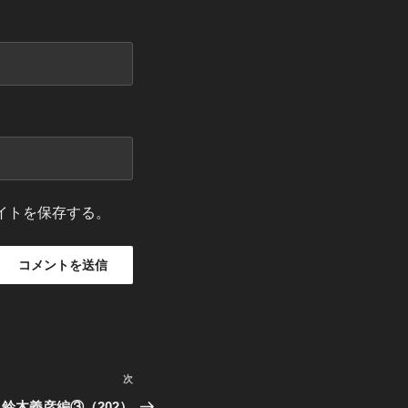
イトを保存する。
次
次
の
鈴木義彦編③（202）