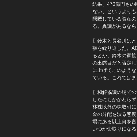
結果、470億円も
ない、というよりも
隠匿している資産の
る。異議があるなら
〖鈴木と長谷川はと
張を繰り返した。A
るとか、鈴木の家族
の出鱈目だと否定し
に上げてこのような
ている。これではま
〖和解協議の場での
したにもかかわらず
林株以外の株取引に
金の分配を渋る態度
場にある以上何を言
いつか命取りになる