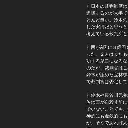
〖日本の裁判制度は
追随するのが大半で
とんど無い。鈴木の
した実情だと思うと
考えている裁判所と
〖西がA氏に３億円
った。２人はまたも
功する糸口になるな
のだが、裁判官はこ
鈴木が認めた宝林株
で裁判官は否定して
〖鈴木や長谷川元弁
族は西が自殺寸前に
でいないことでも、
神的にも金銭的にも
か。そうであれば人