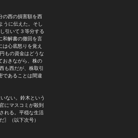
分の西の損害額を西
ように伝えた。そし
差し引いて３等分する
に和解書の撤回を言
には心底怒りを覚え
億円もの資金はどうな
ておきながら、株の
西も西だが、株取引
密であることは間違
違いない。鈴木という
官にマスコミが殺到
される。平穏な生活
だ〗（以下次号）