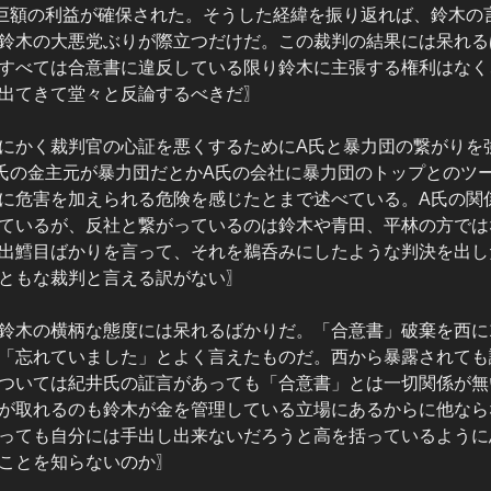
の巨額の利益が確保された。そうした経緯を振り返れば、鈴木の言
鈴木の大悪党ぶりが際立つだけだ。この裁判の結果には呆れる
すべては合意書に違反している限り鈴木に主張する権利はなく
出てきて堂々と反論するべきだ〗
にかく裁判官の心証を悪くするためにA氏と暴力団の繋がりを
氏の金主元が暴力団だとかA氏の会社に暴力団のトップとのツ
に危害を加えられる危険を感じたとまで述べている。A氏の関
ているが、反社と繋がっているのは鈴木や青田、平林の方では
出鱈目ばかりを言って、それを鵜呑みにしたような判決を出し
ともな裁判と言える訳がない〗
鈴木の横柄な態度には呆れるばかりだ。「合意書」破棄を西に
「忘れていました」とよく言えたものだ。西から暴露されても
ついては紀井氏の証言があっても「合意書」とは一切関係が無
が取れるのも鈴木が金を管理している立場にあるからに他なら
っても自分には手出し出来ないだろうと高を括っているように
ことを知らないのか〗