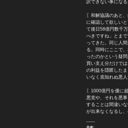
訳できない事になる
〖和解協議のあと、
に確認して欲しいと
て後日58億円数千
べきですね」とまで
ってきた。同じ人間
る。同時にここで、
ったのかという疑問
買い支え分だけでは
の利益を隠匿したま
いなく底知れぬ悪人
〖1000億円を優
悪党や、それを悪事
することは間違いな
が出来なくなるし、
共有: