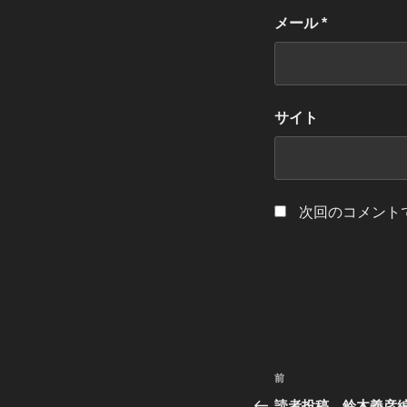
メール
*
サイト
次回のコメント
投
過
前
稿
去
読者投稿 鈴木義彦編