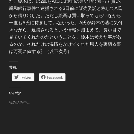
た。鈴木はこの2点をA氏に3億円の言い値で買って貰い、
親和銀行事件で逮捕される3日前に販売委託と称してA氏
から借り出した。ただし絵画は買い取ってもらいながら
一度もA氏に持参していなかった。A氏が鈴木の嘘に気付
きながら、逮捕されるという情報を踏まえて、長い目で
見ていてくれたのだということを、鈴木は考えた事があ
るのか。それだけの温情をかけてくれた恩人を裏切る事
は万死に値する〗（以下次号）
共有:
Twitter
Facebook
いいね:
読み込み中...