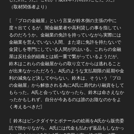
（取材関係者より）
〖「プロの金融屋」という言葉が鈴木側の主張の中に
度々出てくるが、闇金融業者や高利貸しの事を指してい
るのだろうか。金融業の免許を持っていながら実際には
金融業を営んでいない人間、また逆に免許を持たないで
金貸しを専門にしている人間が沢山いる。これらの金融
屋は反社会的組織とは紙一重で繋がっているようだが、
鈴木はこれらの金融屋からの取り立てからは逃れること
が出来なかっただろう。A氏のような支払期限の延期や金
利の減免など決してやらない。鈴木は、そういう「プロ
の金融屋」から解放される為にA氏に肩代わり融資をして
もらった。A氏と会っていなかったら、鈴木は命さえなか
ったかもしれず、自分が今あるのは誰のお陰なのかをよ
く考えるべきだ〗
〖鈴木はピンクダイヤとボナールの絵画をA氏から販売委
託で預かりながら、A氏には代金も払わず返品もしなかっ