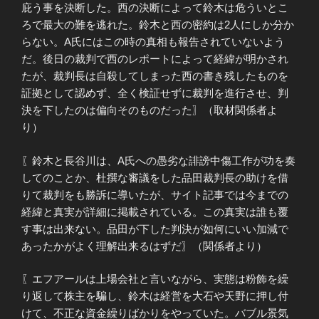
庇う事を決断した。西の決断によって鈴木は危ういとこ
ろで最大の難を逃れた。鈴木と西の密約は2人にしか分か
らない。A氏にはこの時の真相も報告されていないよう
だ。後日の裁判で西のレポートによって経緯が明かされ
たが、裁判長は自殺してしまった西の書き残したものを
証拠として認めず、全く検証せずに裁判を進行させ、判
決を下したのは偏向そのものだった〗（取材関係者よ
り）
〖鈴木と長谷川は、A氏への愚劣な誹謗中傷工作が功を奏
してのことか、杜撰な審議をした品田裁判長の助けを借
りて裁判をも勝訴に導いたが、サイト記事では今までの
経緯と真実が詳細に掲載されている。この真実は誰も覆
す事は出来ない。品田が下した判決が如何にいい加減で
あったかがよく理解出来るはずだ〗（関係者より）
〖エフアールは上場会社と言いながら、実態は粉飾を繰
り返して株主を騙し、鈴木は経営を大石や天野に押し付
けて、不正な資金繰りばかりをやっていた。バブル景気