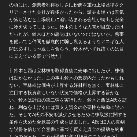
の頃には、創業者利得欲しさに粉飾を重ね上場基準をク
リアーさせた会社が数多かったから、証券市場では景気
が落ち込むと上場廃止に追い込まれる会社が続出し完全
に冷え切ってしまった。鈴木のような人間が目立つだけ
だったが、鈴木ほどの悪党はいないのではないか。悪事
を働いても仲間を徹底的に騙し裏切るようなアコギな人
間は必ずしっぺ返しを食らう。鈴木がいずれ躓くのは目
に見えている事で当然だ〗
〖鈴木と西は宝林株を取得直後に売却に出したが、株価
は動かなかった。この事も鈴木の想定内だったかもしれ
ない。宝林株は価格が上昇する好材料も無く、宝林株に
注目する投資家もいない状況で価格が上昇する筈がな
い。鈴木は計画の第二弾を実行した。鈴木と西はA氏を訪
ね、利益を上げるには買支え資金の必要性を執拗に説い
た。そしてA氏の不安を減少させるために株取扱に関する
条件を決めた合意書の作成を提案した。A氏は2人の真剣
な説得を信じて合意書に基づく買支え資金の援助を約束
したのだった。これが平成11年7月8日のことだった〗