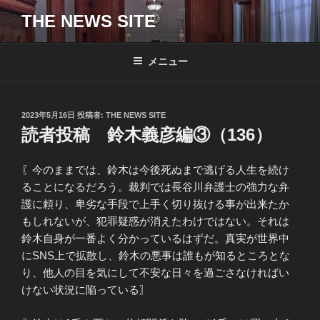
コ
THE NEWS SITE
ン
テ
ン
メニュー
ツ
へ
ス
投
2023年5月16日
投稿者:
THE NEWS SITE
キ
稿
読者投稿 鈴木義彦編③（136）
日:
ッ
プ
〖今のままでは、鈴木は今後死ぬまで逃げる人生を続け
ることになるだろう。裁判では長谷川弁護士の強力な弁
護に頼り、卑劣な手段で上手く切り抜ける事が出来たか
もしれないが、犯罪疑惑が消えたわけではない。それは
鈴木自身が一番よく分かっているはずだ。真実が世界中
にSNS上で拡散し、鈴木の悪事は誰もが知るところとな
り、他人の目を気にして不安な日々を過ごさなければい
けない状況に陥っている〗