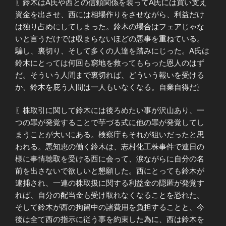
〖鈴木はA氏や西との信頼関係を装ってA氏には買い支え
資金を出させ、西には相場作りをさせながら、利益だけ
は独り占めにしてしまった。鈴木の場合はフェアじゃな
いと言うだけでは収まらないほどの悪事を重ねている。
騙し、裏切り、そして多くの人達を踏みにじった。A氏は
鈴木にとっては何回も窮地を救ってもらった恩人のはず
だ。そういう人間まで裏切れば、どういう報いを受ける
か、鈴木を庇う人間は一人もいなくなる。自業自得だ〗
〖株取引に関して鈴木には後ろめたい事が沢山あり、一
つの罪が発覚することで芋づる式に他の罪が発覚してし
まうことが大いにある。検察庁もそれが狙いだったと思
われる。悪知恵の働く鈴木は、志村化工株事件で連日の
様に事情聴取を受ける西に会って、涙ながらに自分の名
前を出さないで欲しいと懇願した。西にとっても鈴木が
逮捕され、一連の株取扱に関する利益金の隠匿が発覚す
れば、自分の配当金も受け取れなくなることを恐れた。
そして鈴木が西の拘留中の諸費用を負担することと、今
後は全て西の指示に従う事を約束した為に、西は鈴木を