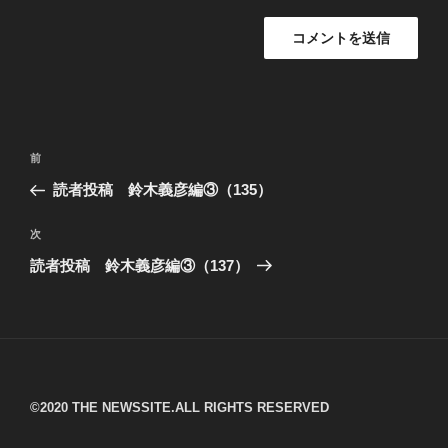
投
過
前
稿
去
読者投稿 鈴木義彦編③（135）
ナ
の
ビ
投
次
次
稿
ゲ
の
読者投稿 鈴木義彦編③（137）
投
ー
稿
シ
ョ
ン
©︎2020 THE NEWSSITE.ALL RIGHTS RESERVED