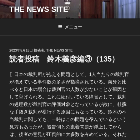
コ
THE NEWS SITE
ン
テ
ン
メニュー
ツ
へ
ス
投
2023年5月15日
投稿者:
THE NEWS SITE
キ
稿
読者投稿 鈴木義彦編③（135）
日:
ッ
プ
〖日本の裁判所が抱える問題として、1人当たりの裁判官
が抱えている事件数の多さが指摘されている。海外と比
べると日本の場合は裁判官の人数が少ないことが原因と
して挙げられる。これに紐付いている障害として、裁判
の処理数が裁判官の評価対象となっているが故に、杜撰
な手抜き裁判が横行する原因にもなっている。鈴木の不
当裁判に関しても、一時はこの問題を孕んでいるという
見方もあったが、被告側との癒着問題が浮上してから
は、後者の意見が圧倒的に大多数を占めている。それだ