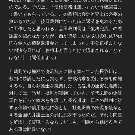
のである。その上、「債権債務は無い」という確認書ま
で書いてもらっている。この書類は会計監査上は必要の
無いものだが、後日裁判になった時に返済を免れるため
に工作したと思われる。品田裁判長は「債務完済」の確
認書を認めなかったが、西が持参した株取引の利益15億
円を鈴木の債務返済金としてしまった。不公正極まりな
い判決を見れば、お粗末と言うだけで済まされることで
はない〗（関係者より）
〖裁判では横柄で傍若無人に振る舞っていた長谷川は、
裁判に勝訴したにも拘らず、懲戒請求を受ける事を察知
するや、自ら弁護士を廃業した。長谷川の唐突な廃業に
対しては、当然、批判が殺到している。前代未聞の偽証
工作を行って鈴木を弁護した長谷川は、日本の裁判に対
する信頼や信用を地に落とし、社会正義の実現を使命と
する全国の弁護士達の顔に泥を塗ったのだ。それも問題
を解決して辞職するならまだしも、問題から逃げる為で
ある事は間違いない〗