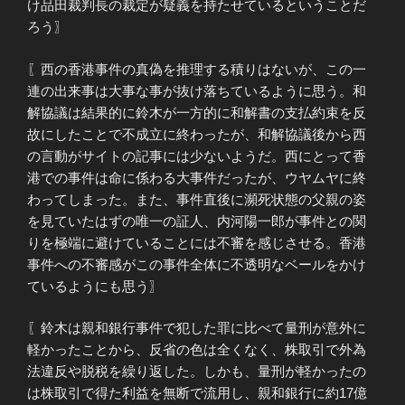
け品田裁判長の裁定が疑義を持たせているということだ
ろう〗
〖西の香港事件の真偽を推理する積りはないが、この一
連の出来事は大事な事が抜け落ちているように思う。和
解協議は結果的に鈴木が一方的に和解書の支払約束を反
故にしたことで不成立に終わったが、和解協議後から西
の言動がサイトの記事には少ないようだ。西にとって香
港での事件は命に係わる大事件だったが、ウヤムヤに終
わってしまった。また、事件直後に瀕死状態の父親の姿
を見ていたはずの唯一の証人、内河陽一郎が事件との関
りを極端に避けていることには不審を感じさせる。香港
事件への不審感がこの事件全体に不透明なベールをかけ
ているようにも思う〗
〖鈴木は親和銀行事件で犯した罪に比べて量刑が意外に
軽かったことから、反省の色は全くなく、株取引で外為
法違反や脱税を繰り返した。しかも、量刑が軽かったの
は株取引で得た利益を無断で流用し、親和銀行に約17億