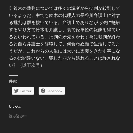
〖鈴木の裁判については多くの読者から批判が殺到して
いるようだ。中でも鈴木の代理人の長谷川弁護士に対す
る批判は群を抜いている。弁護士でありながら法に抵触
するやり方で鈴木を弁護し、裏で億単位の報酬を得てい
るといわれている。批判の矛先をかわす為に裁判が終わ
ると自ら弁護士を辞職して、何食わぬ顔で生活してるよ
うだが、これからの人生には大いに支障をきたす事にな
るのは間違いない。犯した罪から逃れることは許されな
い〗（以下次号）
共有:
Twitter
Facebook
いいね:
読み込み中...