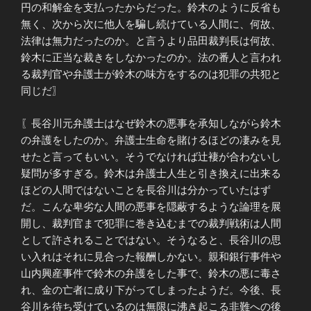
円の和解金を支払ったからだった。鈴木のように反省も
無く、次から次に他人を騙し続けている人間に、何故、
法律は無力だったのか。と言うより品田裁判長は何故、
鈴木に正当な裁きをしなかったのか。法の番人と言われ
る裁判官や弁護士が鈴木の味方をするのは犯罪の共犯と
同じだ〗
〖長谷川元弁護士はなぜ鈴木の悪事を承知しながら鈴木
の弁護をしたのか。弁護士生命を賭けるほどの凄みを見
せたと言ってもいい。そうでなければ辻褄が合わないし
疑問が多すぎる。鈴木は弁護士人生と引き換えに出来る
ほどの人間ではないことを長谷川は分かっていたはず
だ。こんな卑劣な人間の悪事を隠蔽するような論理を展
開し、裁判官まで犯罪に巻き込むまでの裁判戦術は人間
として許されることではない。そうなると、長谷川の思
い入れはそれに見合った報酬しかない。親和銀行事件や
山内興産事件で鈴木の弁護をした事で、鈴木の悪に毒さ
れ、金の亡者に成り下がってしまったようだ。今後、長
谷川を待ち受けているのは無限に沸き起こる非難への後