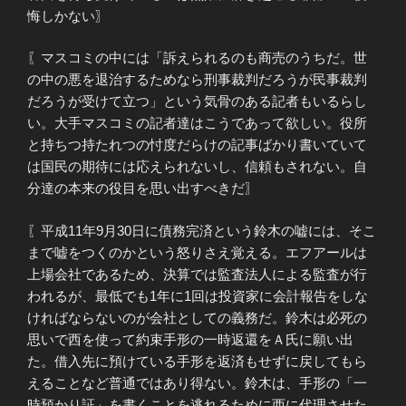
悔しかない〗
〖マスコミの中には「訴えられるのも商売のうちだ。世
の中の悪を退治するためなら刑事裁判だろうが民事裁判
だろうが受けて立つ」という気骨のある記者もいるらし
い。大手マスコミの記者達はこうであって欲しい。役所
と持ちつ持たれつの忖度だらけの記事ばかり書いていて
は国民の期待には応えられないし、信頼もされない。自
分達の本来の役目を思い出すべきだ〗
〖平成11年9月30日に債務完済という鈴木の嘘には、そこ
まで嘘をつくのかという怒りさえ覚える。エフアールは
上場会社であるため、決算では監査法人による監査が行
われるが、最低でも1年に1回は投資家に会計報告をしな
ければならないのが会社としての義務だ。鈴木は必死の
思いで西を使って約束手形の一時返還をＡ氏に願い出
た。借入先に預けている手形を返済もせずに戻してもら
えることなど普通ではあり得ない。鈴木は、手形の「一
時預かり証」を書くことを逃れるために西に代理させた