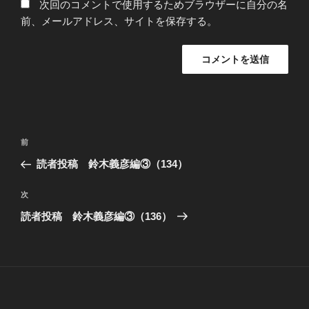
次回のコメントで使用するためブラウザーに自分の名
前、メールアドレス、サイトを保存する。
投
過
前
稿
去
読者投稿 鈴木義彦編③（134）
ナ
の
ビ
投
次
次
稿
ゲ
の
読者投稿 鈴木義彦編③（136）
投
ー
稿
シ
ョ
ン