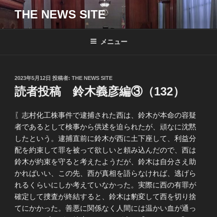
コ
THE NEWS SITE
ン
テ
ン
メニュー
ツ
へ
ス
投
2023年5月12日
投稿者:
THE NEWS SITE
キ
稿
読者投稿 鈴木義彦編③（132）
日:
ッ
プ
〖志村化工株事件で逮捕された西は、鈴木が本命の容疑
者であるとして検事から供述を迫られたが、頑なに沈黙
したという。逮捕直前に鈴木が西に土下座して、利益分
配を約束して罪を被って欲しいと頼み込んだので、西は
鈴木が約束を守ると考えたようだが、鈴木は自分さえ助
かればいい、この先、西が真相を語らなければ、逃げら
れるくらいにしか考えていなかった。実際に西の有罪が
確定して捜査が終結すると、鈴木は豹変して西を切り捨
てにかかった。善悪に関係なく人間には温かい血が通っ