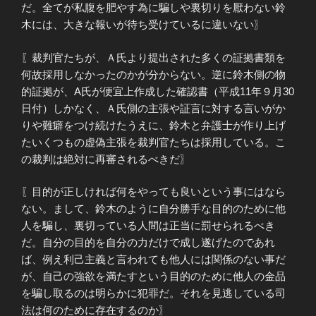
だ。全てが私腹を肥やす為に騙しや裏切りを厭わない鈴
木には、大きな報いが待ち受けているに違いない〗
〖裁判官たちが、Ａ氏より提出された多くの証拠書類を
何故採用しなかったのかが分からない。逆に鈴木側の物
的証拠が、A氏が便宜上作成した確認書（平成11年９月30
日付）しかなく、Ａ氏側の主張や証言に対する言いがか
りや難癖をつけ続けたうえに、鈴木と弁護士が作り上げ
たいくつもの虚偽主張を裁判官たちは採用している。こ
の裁判は絶対に再審されるべきだ〗
〖目的が正しければ何をやっても良いという事にはなら
ない。まして、鈴木のように自分勝手な目的のために他
人を騙し、裏切っている人間は正当に罰せられるべき
だ。自分の目的を自分の力だけで成し遂げたのであれ
ば、例え利己主義と言われても他人には関係のない事だ
が、自己の強欲を満たすという目的のために他人の金品
を騙し取るのは明らかに犯罪だ。それを見逃している司
法は何のために存在するのか〗