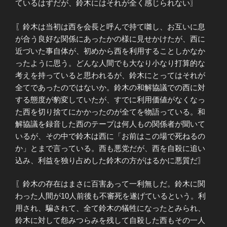
ているはずだが、鈴木にはそれが全く感じられない〗
〖鈴木は当初は西を会長と呼んで持て囃し、お互いに息
が合う良好な関係にあったかの様に見せかけたが、西に
近づいた事自体が、初めから西を利用することしかなか
ったように思う。どんな人間でも大なり小なり打算的な
考えを持っていると思われるが、鈴木にとってはそれが
全てであったのではないか。鈴木の和解協議での西に対
する態度が豹変していたが、すでに利用価値がなくなっ
た西を切り捨てにかかったのが全てを物語っている。和
解協議を録音した西のテープは何人もの関係者が聞いて
いるが、その中で鈴木は西に「お前はこの場で死ねるの
か」とまで言っている。西も悪党だが、西を自殺に追い
込み、利益を独り占めした鈴木の方がはるかに悪質だ〗
〖鈴木の存在はまさに百害あって一利無しだ。鈴木に関
わった人間が10人前後も不審死を遂げているという。利
用され、騙されて、全て鈴木の犠牲になったとみられ、
鈴木に対して怨みつらみを残して自殺した西もその一人