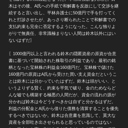
木はその後、A氏への手紙で和解書を反故にして交渉を継
続すると言い出し、平林弁護士に50億円で手を打ってく
れと打診させたが、あっさり断られたことで和解書での
支払約束も完全に否定するようになった。こんな独りよ
がりで無責任、非常識極まりない人間は鈴木以外にはい
ないはずだ〗
〖1000億円以上と言われる鈴木の隠匿資産の原資が合意
書に基づいて開始された株取引の利益であり、最初の銘
柄となった宝林株の利益金160億円だ。宝林株で儲けた
160億円の原資はA氏から受けた買い支え資金だというこ
とは鈴木には分かっていたはずだ。鈴木は頭がいい、と
いうよりずる賢く、約束を平気で破り、金のためならど
んな嘘でも構築する極悪の人間だが、資金の流れの源が
分かれば鈴木は今どうすべきかは自ずと分かるはずだ。
利益の分配金とA氏から借りた債務を清算することを優先
するべきではないか。鈴木は合意書を意識して、莫大な
資産を全部吐き出させられると思っているのではない