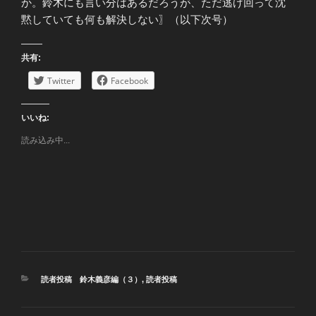
か。鈴木にも言い分はあるだろうが、ただ逃げ回って沈
黙していても何も解決しない〗（以下次号）
共有:
Twitter
Facebook
いいね:
読み込み中...
カ
読者投稿 鈴木義彦編（３）
,
読者投稿
テ
ゴ