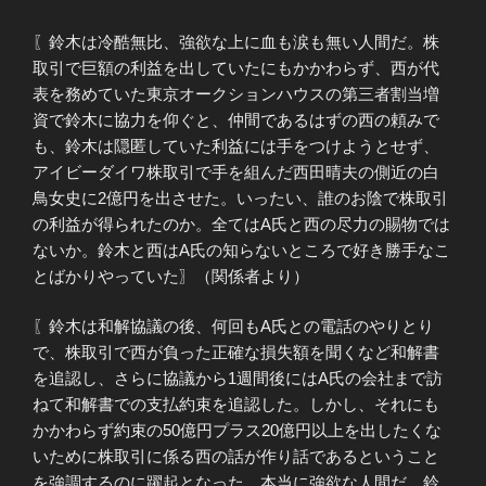
〖鈴木は冷酷無比、強欲な上に血も涙も無い人間だ。株
取引で巨額の利益を出していたにもかかわらず、西が代
表を務めていた東京オークションハウスの第三者割当増
資で鈴木に協力を仰ぐと、仲間であるはずの西の頼みで
も、鈴木は隠匿していた利益には手をつけようとせず、
アイビーダイワ株取引で手を組んだ西田晴夫の側近の白
鳥女史に2億円を出させた。いったい、誰のお陰で株取引
の利益が得られたのか。全てはA氏と西の尽力の賜物では
ないか。鈴木と西はA氏の知らないところで好き勝手なこ
とばかりやっていた〗（関係者より）
〖鈴木は和解協議の後、何回もA氏との電話のやりとり
で、株取引で西が負った正確な損失額を聞くなど和解書
を追認し、さらに協議から1週間後にはA氏の会社まで訪
ねて和解書での支払約束を追認した。しかし、それにも
かかわらず約束の50億円プラス20億円以上を出したくな
いために株取引に係る西の話が作り話であるということ
を強調するのに躍起となった。本当に強欲な人間だ。鈴