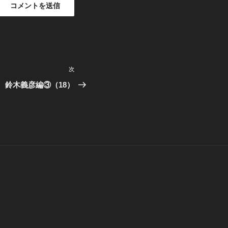
次
次
の
 鈴木義彦編③（18）
投
稿