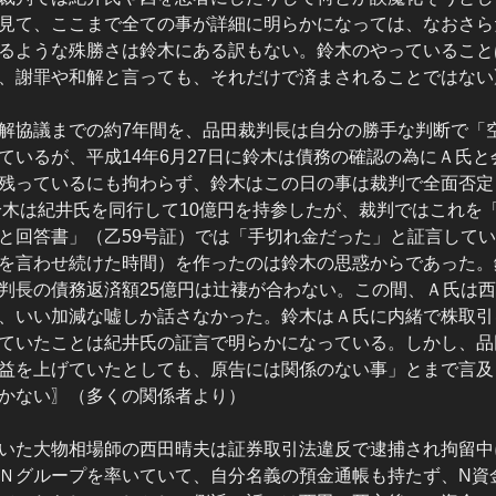
動画を見て、ここまで全ての事が詳細に明らかになっては、なおさ
るような殊勝さは鈴木にある訳もない。鈴木のやっていること
、謝罪や和解と言っても、それだけで済まされることではない
解協議までの約7年間を、品田裁判長は自分の勝手な判断で「
ているが、平成14年6月27日に鈴木は債務の確認の為にＡ氏
残っているにも拘わらず、鈴木はこの日の事は裁判で全面否定
に鈴木は紀井氏を同行して10億円を持参したが、裁判ではこれを
と回答書」（乙59号証）では「手切れ金だった」と証言してい
を言わせ続けた時間）を作ったのは鈴木の思惑からであった。
判長の債務返済額25億円は辻褄が合わない。この間、Ａ氏は
、いい加減な嘘しか話さなかった。鈴木はＡ氏に内緒で株取引を
ていたことは紀井氏の証言で明らかになっている。しかし、品
益を上げていたとしても、原告には関係のない事」とまで言及
かない〗（多くの関係者より）
いた大物相場師の西田晴夫は証券取引法違反で逮捕され拘留中
Ｎグループを率いていて、自分名義の預金通帳も持たず、N資