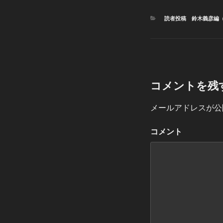
カ
読者投稿 鈴木義彦編
テ
ゴ
リ
ー
コメントを残
メールアドレスが公
コメント