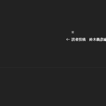
投
過
前
稿
去
読者投稿 鈴木義彦編
の
ナ
投
ビ
稿
ゲ
ー
シ
ョ
ン