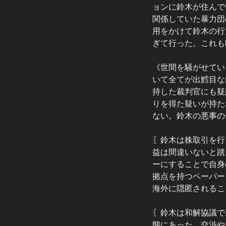
ョンに鈴木が住んで
関係していた暴力団
用をかけて鈴木の行
ぎて行った。これも
《世間を騒がせてい
いて全てが出鱈目な
持した裁判官にも疑
りを得た疑いが持た
ない。鈴木の悪事の
〖鈴木は株取引を行
益は間違いないと踏
ーにすることで自身
拠点を持つペーパー
海外に隠匿されるこ
〖鈴木は和解協議で
態にあった。交渉や