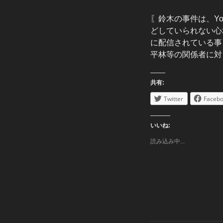
〖鈴木の事件は、Y
どしていられない心
に配信されている事
平林等の関係者に対
共有:
Twitter
Faceb
いいね:
読み込み中...