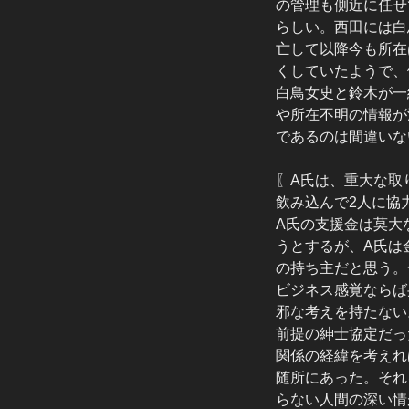
の管理も側近に任せ
らしい。西田には白
亡して以降今も所在
くしていたようで、
白鳥女史と鈴木が一
や所在不明の情報が
であるのは間違いな
〖A氏は、重大な取
飲み込んで2人に協
A氏の支援金は莫大
うとするが、A氏は
の持ち主だと思う。
ビジネス感覚ならば
邪な考えを持たない
前提の紳士協定だっ
関係の経緯を考えれ
随所にあった。それ
らない人間の深い情