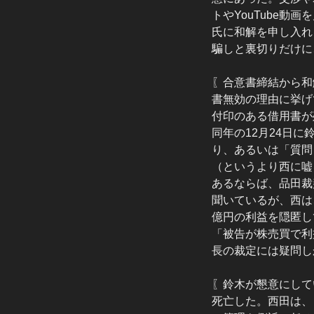
トやYouTube
氏に和解を申し入れ
騙しと裏切りだけに
〖合意書締結から和
書無効の理由に挙げ
付印のある借用書が
同年の12月24日
り、あるいは「質問
（というより西に嘘
あるならば、品田裁
聞いているが、西は
億円の利益を隠匿し
「被告が株売買で利
長の裁定には疑問し
〖鈴木が懇意にして
死亡した。西田は、