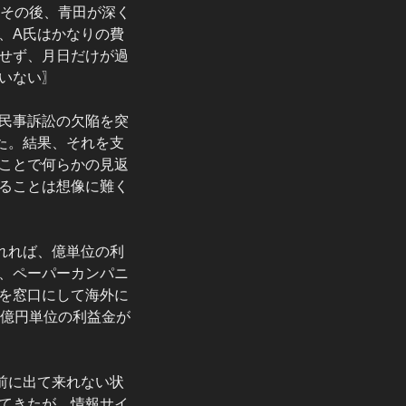
、その後、青田が深く
、A氏はかなりの費
せず、月日だけが過
いない〗
民事訴訟の欠陥を突
た。結果、それを支
ことで何らかの見返
ることは想像に難く
れれば、億単位の利
、ペーパーカンパニ
を窓口にして海外に
0億円単位の利益金が
前に出て来れない状
てきたが、情報サイ