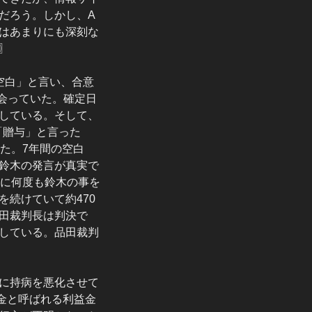
らだろう。しかし、A
はあまりにも深刻な
〗
空白」と言い、合意
と会っていた。確定日
している。そして、
「贈与」と言った
た。7年間の空白
鈴木の発言が真実で
西に何度も鈴木の事を
続けていて約470
田裁判長は判決で
している。品田裁判
に持病を悪化させて
金と呼ばれる利益金