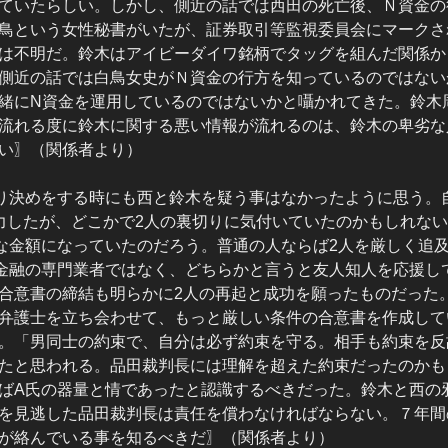
ていたらしい。しかし、側近の話では西田の死亡後、Ｎ資金の
鳥という女性秘書がいたが、証券取引等監視委員会にマークさ
は不明だ。鈴木はアイビーダイワ銘柄でタッグを組んだ関係か
側近の話では白鳥女史がＮ資金の行方を知っているのではない
緒にN資金を運用しているのではないかと囁かれてきた。鈴木
流れる度に鈴木に関する悪い情報が流れるのは、鈴木の卑劣な
い〗（関係者より）
り決めをする時にも西と鈴木を疑う事はなかったように思う。
力したが、どこかで2人の裏切りに気付いていたのかもしれな
な金額になっていたのだろう。普通の人ならば2人を厳しく追
金融の専門業者ではなく、どちらかと言うと友人知人を応援し
合意書の締結も明らかに2人の再起と成功を願ったものだった
弁護士を立ち会わせて、もっと厳しい条件の合意書を作成して
。「男同士の約束で、自分は必ず約束を守る。相手も約束を反
たと思われる。品田裁判長には理解を超えた約束だったのかも
ばA氏の器量と情であったと認識するべきだった。鈴木と西の
を見逃した品田裁判長は責任を償わなければならない。７年間
が絡んでいる事を知るべきだ〗（関係者より）