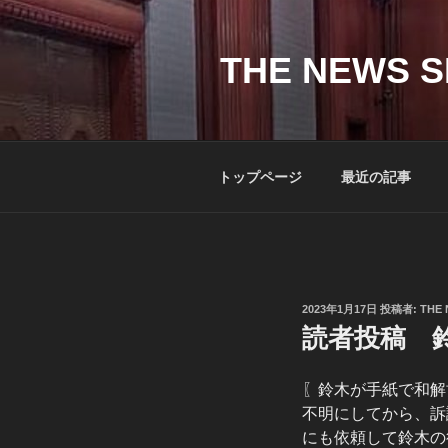
コ
ン
テ
THE NEWS S
ン
ツ
へ
ス
トップページ
最近の記事
キ
ッ
プ
投
2023年1月17日
投稿者:
THE 
稿
読者投稿 
日:
〖鈴木が手紙で和解
不明にしてから、訴
にも依頼して鈴木の