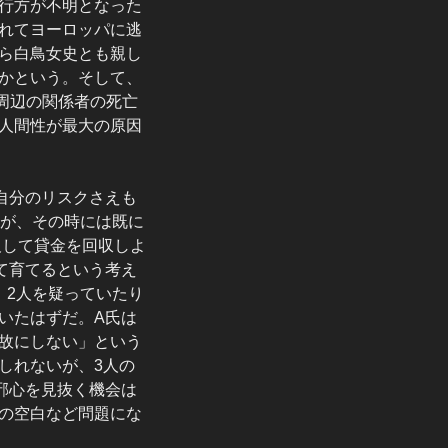
行方が不明となった
れてヨーロッパに逃
ら白鳥女史とも親し
かという。そして、
周辺の関係者の死亡
人間性が最大の原因
自分のリスクさえも
いが、その時には既に
及して貸金を回収しよ
て育てるという考え
。2人を疑っていたり
いたはずだ。A氏は
故にしない」という
しれないが、3人の
邪心を見抜く機会は
の空白など問題にな