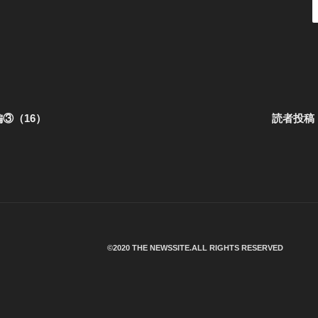
③（16）
読者投稿
©︎2020 THE NEWSSITE.ALL RIGHTS RESERVED