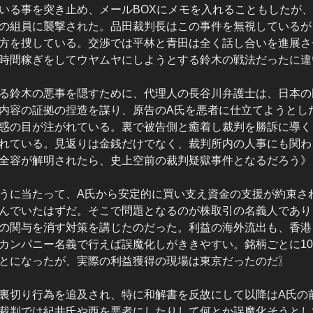
いる事を突き止め、メールBOXにメモを入れることもしたが
の組員に襲撃された。品田裁判長はこの事件を無視しているが
方を捜している。交渉では平林と青田は全く話し合いを進展さ
時間稼ぎをしてウヤムヤにしようとする鈴木の戦法だったに違
る鈴木の悪事を隠すために、代理人の長谷川弁護士は、日本の
内容の証拠の捏造を謀り、原告のA氏を悪者に仕立てようとし
惑の目が注がれている。裏で被告側と癒着し裁判を勝訴に導く
れている。見返りは金銭だけでなく、裁判所内の人事にも関わ
全容が解明されたら、史上空前の裁判疑獄事件となるだろう》
うに当たって、A氏から安定的に買い支え資金の支援が約束さ
んでいたはずだ。そこで問題となるのが株取引の名義人であり
の関与を消す対策を講じたのだった。利益の海外流出も、香港
カンパニー名義で行えば誤魔化しがききやすい。銘柄ごとに1
とになったが、実際の利益獲得の現場は東京だったのだ〗
裏切り行為を追及され、特に和解書を反故にして以降はA氏の
裁判では紀井氏や西を悪者にしたりして何とか誤魔化そうとし