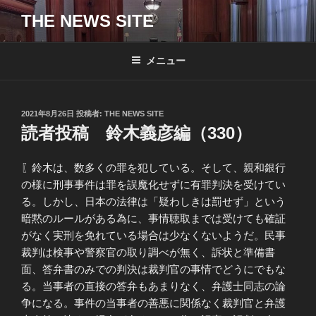
コ
THE NEWS SITE
ン
テ
ン
メニュー
ツ
へ
ス
投
2021年8月26日
投稿者:
THE NEWS SITE
キ
稿
読者投稿 鈴木義彦編（330）
日:
ッ
プ
〖鈴木は、数多くの罪を犯している。そして、親和銀行
の様に刑事事件は罪を誤魔化せずに有罪判決を受けてい
る。しかし、日本の法律は「疑わしきは罰せず」という
暗黙のルールがある為に、事情聴取までは受けても確証
がなく実刑を免れている場合は少なくないようだ。民事
裁判は検事や警察官の取り調べが無く、訴状と準備書
面、答弁書のみでの判決は裁判官の事情でどうにでもな
る。当事者の直接の答弁もあまりなく、弁護士同志の論
争になる。事件の当事者の善悪に関係なく裁判官と弁護