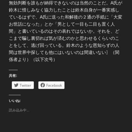
無効判断を誰もが納得できないのは当然のことだ。A氏が
鈴木に惜しみなく協力したことは鈴木自身が一番実感し
ているはずで、A氏に送った和解後の２通の手紙に「大変
お世話になった」とか「男として一目も二目も置く人
間」と書いているのはその表れではないか。それを、ど
こまで騙し裏切れば気が済むのかと思わせるくらいのこ
とをして、逃げ回っている。鈴木のような恩知らずの人
間は世界中探しても他にはいないのは間違いない〗（関
係者より）（以下次号）
共有:
Twitter
Facebook
いいね:
読み込み中...