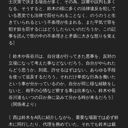
士次第で決まる場合が多く、その為、誤審や誤判も多く
なる。そうすると、鈴木の様に多くの法律違反を犯して
いる悪党でも法律で罰せられることなく、のうのうと生
きていられるという不条理が生まれる。また平気で罪を
犯す奴を罰するにはどうしたらいいのだろうか。この記
事を読んで世の中の不条理さと矛盾に大きな怒りを覚え
る〗
〖鈴木や長谷川は、自分達が行ってきた悪事を、反対の
立場になって考えた事などないだろう。自分がやられた
らどう思うか。到底、許せるはずはない。あらゆる手段
を使って追及するだろう。それだけ卑劣な行為を働いた
という事が分かっているのか。自分が同じ様な経験をし
ないと、相手の心情など察する事は出来ない。鈴木や長
谷川達もいつの日か身に染みて分かる時が来るだろう〗
（関係者より）
〖西は鈴木をA氏に紹介しながら、重要な場面では必ず鈴
木に同行したり、代理を務めていた。それでも鈴木は裁