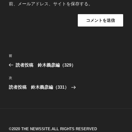
前、メールアドレス、サイトを保存する。
投
過
前
稿
去
読者投稿 鈴木義彦編（329）
ナ
の
ビ
投
次
次
稿
ゲ
の
読者投稿 鈴木義彦編（331）
投
ー
稿
シ
ョ
ン
©︎2020 THE NEWSSITE.ALL RIGHTS RESERVED