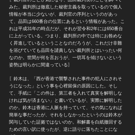
みた。裁判所は徹底した秘密主義を取っているので個人
情報が本当に少ないが、裁判官の序列というのがあっ
て、品田は660番台の位置にあるという情報があった。こ
れは平成31年の時点だが、それが翌令和2年には650番台
に上がっている。つまり、裁判所の中では特にお咎めな
く昇進しているということなのだろうが、これだけ非難
を浴びていても品田を譴責しない裁判所とはいったい何
なのか。世間が何を言おうが、一切耳を傾けないという
姿勢は明らかに間違っている〗
〖鈴木は、「西が香港で襲撃された事件の犯人にされそ
うになった」という事を心裡留保の原因にした。そし
て、手紙に「この件は、第三者を入れて真実を解明しな
ければ気が済まない」と書いているが、実際に解明した
のか。鈴木は香港に人脈を持っていて、その気になれば
簡単な事だったが、それをしなかったというのは鈴木が
関与していた証拠ではないのか。和解書を白紙撤回する
ための言い訳に使ったが、逆に語りに落ちたことにな