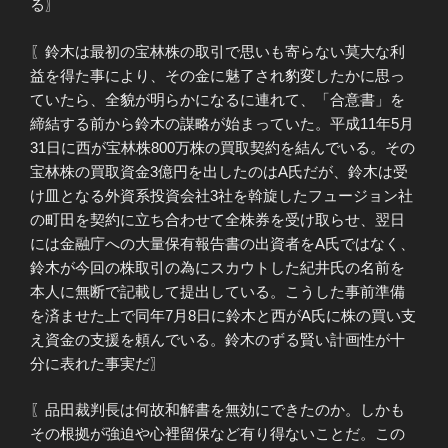
る〗
〖鈴木は最初の宝林株の取引で思いも寄らない莫大な利
益を得た事により、その金に魅了され豹変したかに思っ
ていたら、全貌が明らかになるに連れて、「合意書」を
締結する前から鈴木の謀略が始まっていた。平成11年5月
31日に西が宝林株800万株の買取契約を結んでいる。その
宝林株の買取資金3億円を出したのはA氏だが、鈴木は受
け皿となる外資系投資会社3社を斡旋したフュージョン社
の町田を契約に立ち合わせて全株券を受け取らせ、翌日
には金融庁への大量保有報告書の出資者をA氏ではなく、
鈴木が今回の株取引の為にスカウトした紀井氏の名前を
本人に無断で記載して提出している。こうした事前準備
を済ませた上で同年7月8日に鈴木と西がA氏に株の買い支
え資金の支援を頼んでいる。鈴木のずる賢い計画性が十
分に表れた事実だ〗
〖品田裁判長は何故和解書を無効にできたのか。しかも
その根拠が強迫や心裡留保など有り得ないことだ。この