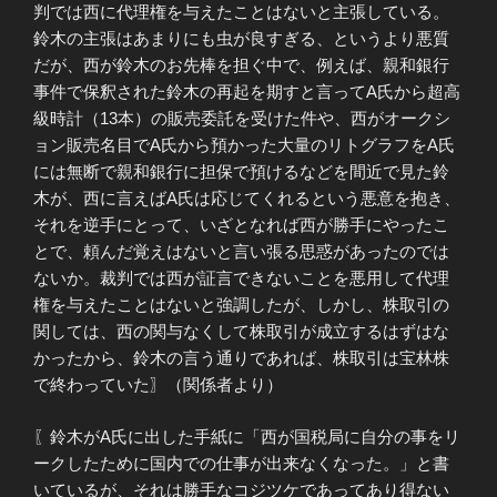
判では西に代理権を与えたことはないと主張している。
鈴木の主張はあまりにも虫が良すぎる、というより悪質
だが、西が鈴木のお先棒を担ぐ中で、例えば、親和銀行
事件で保釈された鈴木の再起を期すと言ってA氏から超高
級時計（13本）の販売委託を受けた件や、西がオークシ
ョン販売名目でA氏から預かった大量のリトグラフをA氏
には無断で親和銀行に担保で預けるなどを間近で見た鈴
木が、西に言えばA氏は応じてくれるという悪意を抱き、
それを逆手にとって、いざとなれば西が勝手にやったこ
とで、頼んだ覚えはないと言い張る思惑があったのでは
ないか。裁判では西が証言できないことを悪用して代理
権を与えたことはないと強調したが、しかし、株取引の
関しては、西の関与なくして株取引が成立するはずはな
かったから、鈴木の言う通りであれば、株取引は宝林株
で終わっていた〗（関係者より）
〖鈴木がA氏に出した手紙に「西が国税局に自分の事をリ
ークしたために国内での仕事が出来なくなった。」と書
いているが、それは勝手なコジツケであってあり得ない