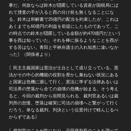
事だ。何故ならば鈴木が隠匿している資産が国税局にば
れて捜査の手が入ると西の分け前も無くなることにな
る。鈴木は和解書で25億円の配当を約束したが、これは
あくまでも60億円の利益を前提にしたものであって、こ
の時点での鈴木が隠匿している金額が約470億円だという
事を西は知っていた。それを棒に振るようなことを西が
する筈はない。青田と平林弁護士の入れ知恵に違いなか
った〗（関係者より）
〖民主主義国家は憲法が土台として成り立っている。憲
法がその中心的機能の役割を脅かし兼ねない状況にある
と国家は危機に瀕して行く。憲法に準ずる法律あるいは
司法界の堕落から全ての崩壊の危機が始まる。そう考え
ると、今回の裁判から垣間見られる、裁判官あるいは裁
判所の怠慢、堕落は確実に司法の崩壊へと繋がって行く
だろう。単なる裁判、判決という位置付けで軽んじるべ
からずである〗
〖裁判官のことが気になり、品田裁判長のことを調べて