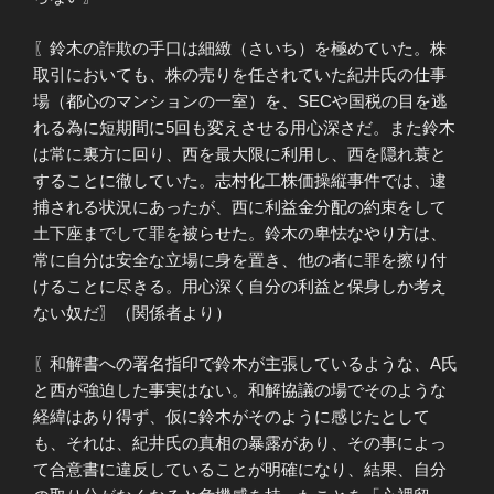
〖鈴木の詐欺の手口は細緻（さいち）を極めていた。株
取引においても、株の売りを任されていた紀井氏の仕事
場（都心のマンションの一室）を、SECや国税の目を逃
れる為に短期間に5回も変えさせる用心深さだ。また鈴木
は常に裏方に回り、西を最大限に利用し、西を隠れ蓑と
することに徹していた。志村化工株価操縦事件では、逮
捕される状況にあったが、西に利益金分配の約束をして
土下座までして罪を被らせた。鈴木の卑怯なやり方は、
常に自分は安全な立場に身を置き、他の者に罪を擦り付
けることに尽きる。用心深く自分の利益と保身しか考え
ない奴だ〗（関係者より）
〖和解書への署名指印で鈴木が主張しているような、A氏
と西が強迫した事実はない。和解協議の場でそのような
経緯はあり得ず、仮に鈴木がそのように感じたとして
も、それは、紀井氏の真相の暴露があり、その事によっ
て合意書に違反していることが明確になり、結果、自分