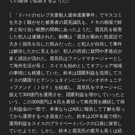
くの媒体で拡散するようだ〗
〖「ドバイのセレブ夫妻殺人遺体遺棄事件」でマスコミ
を大きく騒がせた被害者の霜見誠氏も、ＦＲの相場で鈴
木と知り合い昵懇の間柄にあったようだ。霜見氏を殺害
した犯人は逮捕された。動機は「霜見が薦めた投資話で
大きく損失を出した恨みだった」と犯人が自供して事件
は解決したかに見えるが、犯人の供述に疑問や矛盾点が
多く諸説が流れた。霜見氏はファンドマネージャーとし
て海外生活が長く、スイスを始めとしてオフショア地域
の事情にも精通していた。鈴木は隠匿利益を流用してス
イスの隣国リヒテンシュタインにジャパンオポチュニテ
ィファンド（ＪＯＦ）を組成し、霜見氏をマネージャに
据えて300億円を運用させ、隠匿利益を増やしていったと
いう。この300億円はＡ氏を裏切って株売買を継続して得
た利益金の一部で、本来ならばA氏に報告して了解を取っ
てから運用するべき資金だった。鈴木はJOF名義で得た
運用利益をスイスのプライベートバンクの口座に保管し
ていたようだ。しかし、鈴木と霜見氏の蜜月も長くは続