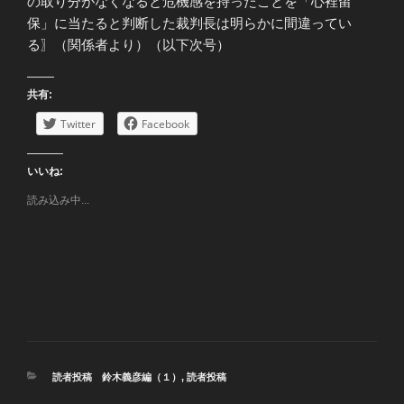
の取り分がなくなると危機感を持ったことを「心裡留
保」に当たると判断した裁判長は明らかに間違ってい
る〗（関係者より）（以下次号）
共有:
Twitter
Facebook
いいね:
読み込み中...
カ
読者投稿 鈴木義彦編（１）
,
読者投稿
テ