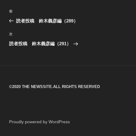
投
過
前
稿
去
読者投稿 鈴木義彦編（289）
ナ
の
ビ
投
次
次
稿
ゲ
の
読者投稿 鈴木義彦編（291）
投
ー
稿
シ
ョ
ン
©︎2020 THE NEWSSITE.ALL RIGHTS RESERVED
Proudly powered by WordPress