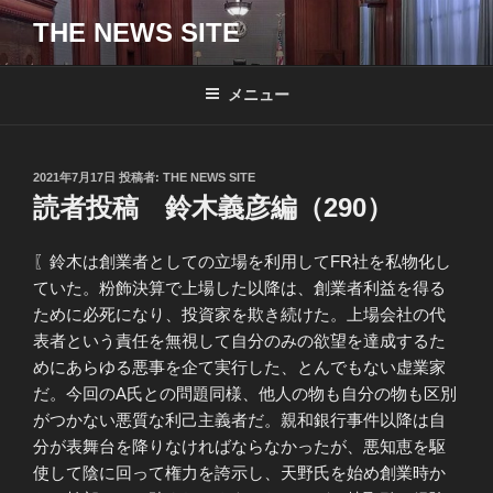
コ
THE NEWS SITE
ン
テ
ン
メニュー
ツ
へ
ス
投
2021年7月17日
投稿者:
THE NEWS SITE
キ
稿
読者投稿 鈴木義彦編（290）
日:
ッ
プ
〖鈴木は創業者としての立場を利用してFR社を私物化し
ていた。粉飾決算で上場した以降は、創業者利益を得る
ために必死になり、投資家を欺き続けた。上場会社の代
表者という責任を無視して自分のみの欲望を達成するた
めにあらゆる悪事を企て実行した、とんでもない虚業家
だ。今回のA氏との問題同様、他人の物も自分の物も区別
がつかない悪質な利己主義者だ。親和銀行事件以降は自
分が表舞台を降りなければならなかったが、悪知恵を駆
使して陰に回って権力を誇示し、天野氏を始め創業時か