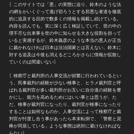
〖このサイトでは「悪」の実態に迫り、鈴木のような法
の網をかいくぐって逃げ切ろうとする邪悪な者達を徹底
的に追及する目的で数多くの情報を掲載し続けている。
内容を読んでも、実に深く広く検証していて、世の中の
理不尽な出来事を世の中に知らせる大きな役割を担って
いると実感するが、鈴木義彦のような本当の悪人が正当
に裁かれなければ日本は法治国家とは言えない。鈴木に
対する追及は今後も消えるどころかさらに情報が拡散し
ていくのは間違いない〗
〖検察庁と裁判所の人事交流が頻繁に行われているとい
う。民事裁判の経験が少ない検事と、ヒラメ裁判官と呼
ばれる裁判官が多い裁判所がお互いに自分達の経験を豊
かにし、能力を高めるためにはいい事とは思うが、た
だ、検事が裁判官になったり、裁判官が検事になったり
することは如何なものか。人事交流によって検察庁と裁
判官が忖度し合う事があったら本末転倒で、「警察と泥
棒が同居している」ような事態は絶対に避けなければな
らない〗