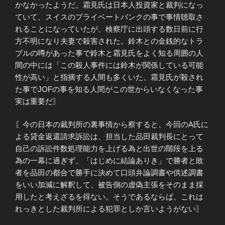
かなかったようだ。霜見氏は日本人投資家と裁判になっ
ていて、スイスのプライベートバンクの事で事情聴取さ
れることになっていたが、検察庁に出頭する数日前に行
方不明になり夫妻で殺害された。鈴木との金銭的なトラ
ブルの噂があった事で鈴木と霜見氏をよく知る周囲の人
間の中には「この殺人事件には鈴木が関係している可能
性が高い」と指摘する人間も多くいた。霜見氏が殺され
た事でJOFの事を知る人間がこの世からいなくなった事
実は重要だ〗
〖今の日本の裁判所の裏事情から察すると、今回のA氏に
よる貸金返還請求訴訟は、担当した品田裁判長にとって
自己の訴訟件数処理能力を上げる為と出世の階段を上る
為の一幕に過ぎず、「はじめに結論ありき」で勝者と敗
者を品田の都合で勝手に決めて口頭弁論調書や供述調書
をいい加減に解釈して、被告側の虚偽主張をそのまま採
用したと考えざるを得ない。そうであるならば、これは
れっきとした裁判所による犯罪としか言いようがない〗