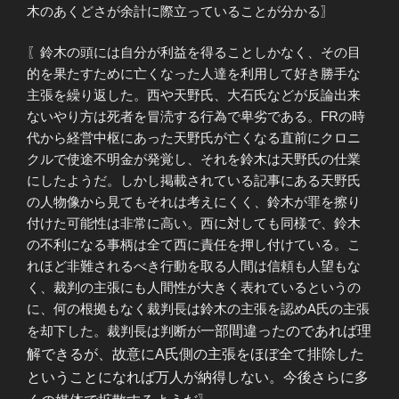
木のあくどさが余計に際立っていることが分かる〗
〖鈴木の頭には自分が利益を得ることしかなく、その目
的を果たすために亡くなった人達を利用して好き勝手な
主張を繰り返した。西や天野氏、大石氏などが反論出来
ないやり方は死者を冒涜する行為で卑劣である。FRの時
代から経営中枢にあった天野氏が亡くなる直前にクロニ
クルで使途不明金が発覚し、それを鈴木は天野氏の仕業
にしたようだ。しかし掲載されている記事にある天野氏
の人物像から見てもそれは考えにくく、鈴木が罪を擦り
付けた可能性は非常に高い。西に対しても同様で、鈴木
の不利になる事柄は全て西に責任を押し付けている。こ
れほど非難されるべき行動を取る人間は信頼も人望もな
く、裁判の主張にも人間性が大きく表れているというの
に、何の根拠もなく裁判長は鈴木の主張を認めA氏の主張
を却下した。裁判長は判断が
一部
間違ったのであれば理
解できるが、故意にA氏側の主張をほぼ全て排除した
ということになれば万人が納得しない。今後さらに多