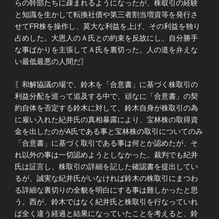
らの幹部たちに疎まれるようになったが、株取引の経験
と知識を生かして転換社債や第三者割当増資等を発行さ
せてFR株を操作し、莫大な利益を上げ、その利益を独り
占めした。大恩人のＡ氏との約束を反故にし、自分勝手
な事ばかりを主張してＡ氏を裏切った。人の道を弁えな
い最低最悪の人間だ〗
〖和解協議の場で、鈴木を「合意書」に基づく株取引の
利益分配を巡って追及する中で、頑なに「合意書」の契
約自体を否定する鈴木に対して、鈴木自身が株取引の為
に雇い入れた紀井氏の真相暴露により、宝林株の取得資
金を出したのがA氏である事と宝林株の取引についてのみ
「合意書」に基づく取引である事は何とか認めたが、そ
れ以外の事は一切認めようとしなかった。裁判でも紀井
氏は証言し、株取引の詳細を記した確認書を提出してい
るが、誠実な紀井氏がいなければ鈴木の株取引にまつわ
る詳細な裏切りの全貌を明白にする事は難しかったと思
う。西が、鈴木ではなく紀井氏と株取引を行なっていれ
ば全く違う経過と結果になっていたことを考えると、鈴