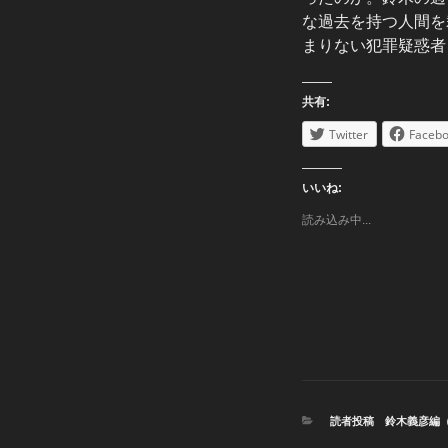
な過去を持つ人間を
まりない犯罪疑惑者
共有:
Twitter
Faceb
いいね:
読み込み中...
カ
読者投稿 鈴木義彦編
テ