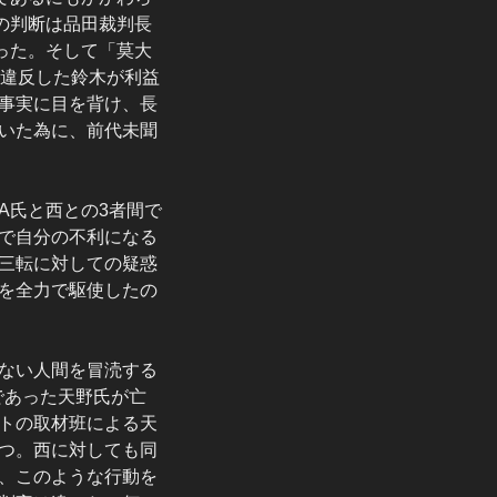
の判断は品田裁判長
った。そして「莫大
に違反した鈴木が利益
事実に目を背け、長
いた為に、前代未聞
A氏と西との3者間で
で自分の不利になる
三転に対しての疑惑
を全力で駆使したの
ない人間を冒涜する
であった天野氏が亡
トの取材班による天
つ。西に対しても同
、このような行動を