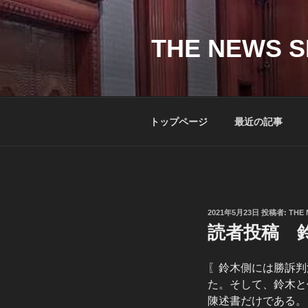
コ
ン
テ
THE NEWS S
ン
ツ
へ
ス
トップページ
最近の記事
キ
ッ
プ
投
2021年5月23日
投稿者:
THE 
稿
読者投稿 鈴
日:
〖鈴木側には勝訴判
た。そして、鈴木と
陳述書だけである。