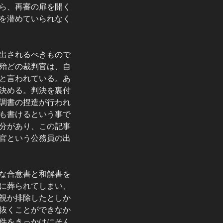
ら、再審の扉を開く
を潜めていられなく
出されるべきもので
殆どの裁判官は、自
と言われている。あ
決める。判決を裏付
調書の捏造が行われ
も書けるという事で
分があり、この記事
官という公務員の出
な合意書と和解書を
に葬られてしまい、
視か排除したとしか
抜くことができなか
件をきっかけにそん