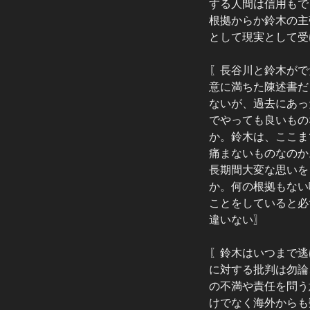
する人間は信用もで
根拠からか鈴木の主
として
現実として受
〖長谷川と鈴木がで
意に満ちた陳述書だ
ないが、過去にあっ
でやっても良いもの
か。鈴木は、ここま
痛まないものなのか
長期間大変な思いを
か。何の根拠もない
ことをしていると必
違いない〗
〖鈴木はいつまで逃
に対する批判は勿論
の不満や責任を問う
けでなく海外からも