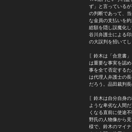
ず」と言っているが
の判断であって、当
な金員の支払いを約
総額を隠し誤魔化し
谷川弁護士による印
の大誤判を招いてし
〖鈴木は「合意書」
は重要な事実を認め
事を全て否定するた
は代理人弁護士の長
だろう。品田裁判長
〖鈴木は自分自身の
ような卑劣な人間だ
くなる直前に使途不
野氏の人物像から見
様で、鈴木のマイナ