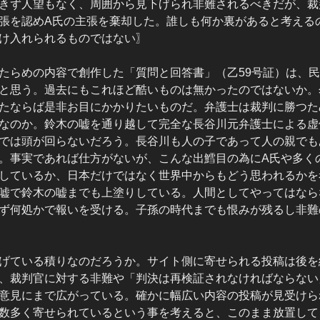
きず人望もなく、周囲から見下げられ非難されるべきだが、裁
張を認めA氏の主張を棄却した。誰しも何か裏があると考える
け入れられるものではない
〗
たらめの内容で創作した「質問と回答書」（乙59号証）は、
と思う。過去にもこれほど酷いものは無かったのではないか。
たならば是非お目にかかりたいものだ。弁護士は裁判に勝つた
なのか。鈴木の嘘を通り越して完全な長谷川元弁護士による虚
では頭が回らないだろう。長谷川も人の子であって人の親でも
。事実であれば仕方がないが、こんな出鱈目の為にA氏や多く
しているか、日本だけではなく世界中からもどう思われるかを
嘘で鈴木の嘘までも上塗りしている。人間としてやってはなら
ず何処かで報いを受ける。子孫の時代までも恨みが残るし非難
げている積りなのだろうか。サイト側に寄せられる投稿は後を
、裁判官に対する非難や「判決は再検証されなければならない
意見にまで広がっている。確かに幅広い内容の投稿が見受けら
数多く寄せられているという事を考えると、このまま放置して