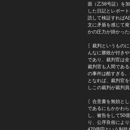
面（乙58号証）を
した日記とレポート
読して検証すればA
文に矛盾を感じて発
かの圧力が掛かった
〖裁判というものに
んなに勝敗が付きや
であり、裁判官は全
裁判官も人間である
の事件は酷すぎる。
となれば、裁判官を
しこの裁判が裁判員
〖合意書を無効とし
であるにもかかわら
し、被告をして50
り、公序良俗により
470億円という利