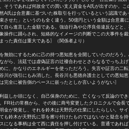
、そうであれば何故全ての買い支え資金をA氏が出すのか。こ
然A氏は合意書に基づいた株取引を行っているという認識であ
束させた」というのも全く違う。50億円という金額は合意書
て自ら進言した金額である。強迫行為や公序良俗違反などと、
象操作に踊らされ、短絡的なイメージの判断でこの大事件を裁
まった責任は重大である〗（関係者より）
を無効にするために己の持つ悪知恵を全開していたのだろう。
ながら、法廷では虚偽証言の辻褄合わせとさらなるでっち上げ
めに、かなりのエネルギーを使っただろう。失言や証言の二転
谷川が強引にもみ消した。長谷川も悪徳弁護士としての悪知恵
は完全に被告側のペースに嵌ったとしか言いようがない〗
利益しか頭になく、自己保身のために、亡くなって反論のでき
。FR社の常務から、その後に商号変更したクロニクルで会長
明金が発覚し、それを鈴木は天野氏の仕業にしたらしい。サイ
ても鈴木が天野氏に罪を擦り付けたものではないかと疑念を持
スになる事柄は全て西に責任を押し付けている。普通であれば