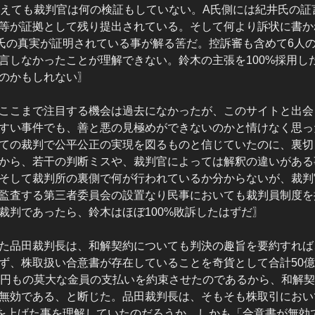
加えても裁判官は何の検証もしていない。A氏側には紀井氏の証
等が証拠として残り提出されている。そして何より訴状に書か
氏の真実が証明されている事が解る筈だ。控訴審も含めて6人
言しなかったことが理解できない。鈴木の主張を100%採用し
のかもしれない〗
ここまで注目する機会は過去になかったが、このサイトと出会
すい事件でも、善と悪の見極めができないのかと情けなく思っ
ての裁判で公平公正の実現を図るものと信じていたのに、裏切
から、若干の判断ミスや、裁判官によっては解釈の違いがある
そして裁判所の裏側で何が行われているか分からないが、裁判
監査する第三者委員会の設置なり民事においても裁判員制度を
裁判であったら、鈴木はほぼ100%敗訴したはずだ〗
た品田裁判長は、和解契約についても判決の趣旨を要約すれば
ず、株取扱い合意書が存在していることを奇貨として合計50
億円もの莫大な金員の支払いを約束させたのであるから、和解
無効である、と断じた。品田裁判長は、そもそも株取引におい
益を上げた事を理解していたのだろうか。しかも「合意書が無効