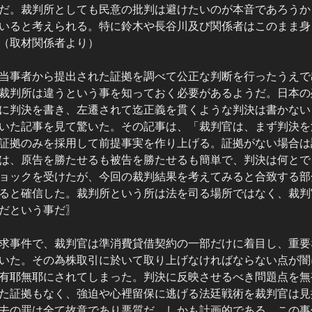
だ。裁判所としても民意の批判は避けたいのが本音であろうか
いると考えられる。特に鈴木や長谷川及び関係者はこのまま身
（取材関係者より）
当事者から提出された証拠を調べて公正な判断を行ったうえで
裁判所は違うという事を知っておく必要があるようだ。日本の
に判決を書き、左遷されて迄正義を貫くような判決は書かない
いた記事を見て驚いた。その記事は、「裁判官は、まず判決を
証拠のみを採用して前提事実を作り上げる。証拠がない場合は
は、原告を勝たせるも被告を勝たせるも簡単で、判決は何とで
ョックを受けたが、今回の裁判結果を考えてみると合致する部
ると確信した。裁判所という所は法を司る場所ではなく、裁判
だという事だ〗
求事件で、裁判官は準消費貸借契約の一部だけに着目し、重要
いた。その為株取引に於いて取り上げなければならない点が闇
有耶無耶にされてしまった。判決に反映させるべき問題点を無
た証拠もなく、強迫や心裡留保に逃げる法廷戦術を裁判官は見
去の罪は全て故意であり悪質だ。しかも計画的である。この事