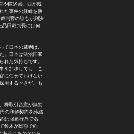
言や陳述書、西が残
れた事件の経緯を熟
の裁判官の誰もが判決
た品田裁判長には何
って日本の裁判はこ
た。日本は法治国家
られた気持ちです。
事を加味しても、こ
官に任せておけない
採用するべきだ。も
、株取引合意が無効
億円の和解契約を締結
契約は強迫行為であ
て鈴木が総額で約
であるにもかかわら