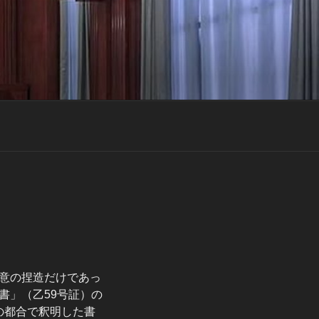
意の捏造だけであっ
書」（乙59号証）の
分の都合で釈明した書