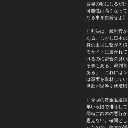
曹界の恥になるだけ
可能性は高くなって
なる事を自覚せよ〗
〖判決は、裁判官が
ある。しかし日本の
身の出世に繋がる様
るサイトに書かれて
けるのに都合の良い
る事もある。裁判官
ある」 これにはシ
は事実を取材してい
世欲が渦巻く伏魔殿
〖今回の貸金返還請
早い段階で排除して
同時に鈴木の悪行が
思えない。確固とし
ったのか。鈴木の過