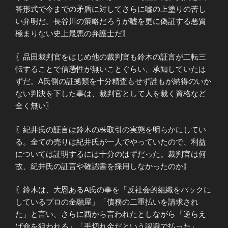
答形式で今までの矛盾に対してさらに嘘の上塗りの苦し
い弁明だ。長谷川の策略だろうが嘘を更に偽証する悪質
極まりない史上最悪の弁護士だ〗
〖品田裁判官をはじめ他の裁判官も鈴木の証言が二転三
転することで信憑性が無いことぐらい、承知していたは
ずだ。A氏側の証拠類を十分精査もせず誰もが納得のいか
ない判決を下した事は、裁判官として人を裁く資格など
全く無い〗
〖紀井氏の証言は鈴木の株取引の実態を明らかにしてい
る。全ての売りは紀井氏が一人でやっていたので、利益
については証明するには十分のはずだった。裁判官は何
故、紀井氏の証言や確認書を採用しなかったのか〗
〖鈴木は、大恩あるA氏の事を「反社会的組織をバックに
しているプロの金融屋」「債務の二重払いを請求され
た」と言い、さらに西から言われたとしながら「逆らえ
ば命を狙われる」「手切れ金だという認識で払った」