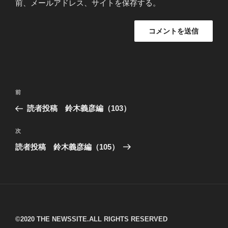
前、メールアドレス、サイトを保存する。
投
過
前
稿
去
読者投稿 鈴木義彦編（103）
ナ
の
ビ
投
次
次
稿
ゲ
の
読者投稿 鈴木義彦編（105）
投
ー
稿
シ
ョ
ン
©︎2020 THE NEWSSITE.ALL RIGHTS RESERVED