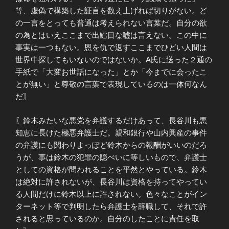
等、虚偽で構築した証言を数え上げれば切りがない。ど
の一言をとっても普通は考えられない言葉だ。自分の欲
の為とはいえここまで出鱈目な嘘は言えない。この中に
事実は一つもない。恩を仇で返すここまでひどい人間は
世界中探してもいないのではないか。A氏に送った２通の
手紙で「大変お世話になった」とか「今までに会ったこ
とが無い」と尊敬の言葉で表現しているのは一体何なん
だ〗
〖鈴木みたいな悪党を弁護するだけあって、長谷川も悪
知恵に長けた極悪弁護士だ。親和銀行や山内興産の事件
の弁護にも関わりよっぽど鈴木からの報酬がいいのだろ
うが、事は鈴木の犯罪の隠ぺいに等しいもので、弁護士
としての資格が問われることを平然とやっている。鈴木
は絶対に許されないが、長谷川は資格を持ってやってい
る人間だけに鈴木以上に許されない。色々なことがイン
ターネット等で判明したら弁護士を辞職して、それで許
されると思っているのか。自分のしたことに責任を取