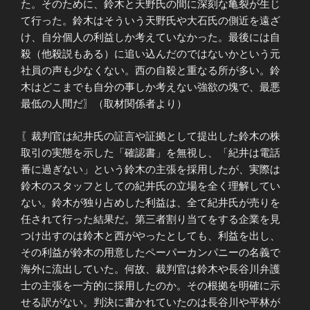
た。そのために、鈴木と天野氏の間に深刻な亀裂が生じ
て行った。鈴木はそういう天野氏や大石氏の側近を遠ざ
け、自分個人の利益しか考えていなかった。最後には自
殺（他殺説もある）に追い込んだのではないかという元
社員の声も少なくない。西の自殺と重なる所が多い。鈴
木はどこまでも自分の事しか考えない強欲の塊で、最悪
最低の人間だ〗（取材関係者より）
〖裁判官は紀井氏の証言や証拠として提出した鈴木の株
取引の実態を示した「確認書」を無視し、「紀井は電話
番に過ぎない」という鈴木の主張を採用したが、実際は
鈴木のスタッフとしての紀井氏の立場を全く理解してい
ない。鈴木が独り占めした利益は、全て紀井氏が売りを
任されて行った結果だ。第三者割り当てをする企業を見
つけ出すのは鈴木と西がやったとしても、利益を出し、
その利益が鈴木の用意したペーパーカンパニーの名義で
海外に流出していた。何故、裁判官は鈴木や長谷川弁護
士の主張を一方的に採用したのか。その根拠を明確に示
せる訳がない。判決に書かれていたのは長谷川や平林が