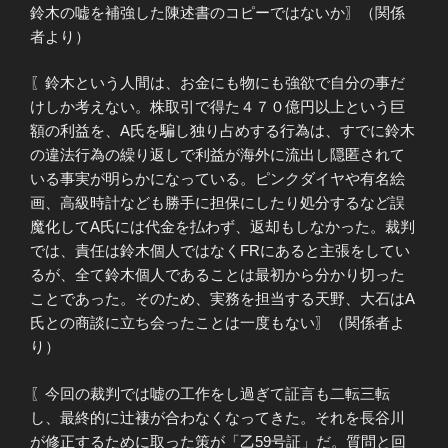
鈴木の嘘を補強した陳述書のコピーではないか〗（関係
者より）
〖鈴木という人間は、お金にも物にも強欲で自分の事だ
けしか考えない。株取引で得た４７０億円以上という巨
額の利益を、A氏を騙し独り占めする行為は、すでに鈴木
の違法行為の繰り返しで利益が海外に流出し隠匿されて
いる事実が明らかになっている。ピンクダイヤや有名絵
画、高級時計なども勝手に担保にしたり処分するなど誤
魔化してA氏には代金を払わず、返却もしなかった。裁判
では、責任は鈴木個人ではなくFRにあると主張をしてい
るが、全て鈴木個人であることは最初から分かり切った
ことであった。そのため、実務を担当する天野、大石はA
氏との商談に立ち会ったことは一度もない〗（関係者よ
り）
〖今回の裁判では嘘の工作をし過ぎて証言も二転三転
し、最終的に辻褄が合わなくなってきた。それを長谷川
が修正するために取った策が「乙59号証」だ。質問と回