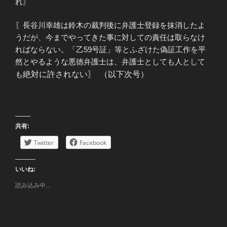
れ〗
〖長谷川幸雄は鈴木の裁判後に弁護士登録を抹消したよ
うだが、今までやってきた事に対しての責任は取らなけ
ればならない。「乙59号証」等とふざけた偽証工作を平
然とやるような悪徳弁護士は、弁護士としても人として
も
絶対に
許されない〗 （以下次号）
共有:
Twitter
Facebook
いいね:
読み込み中...