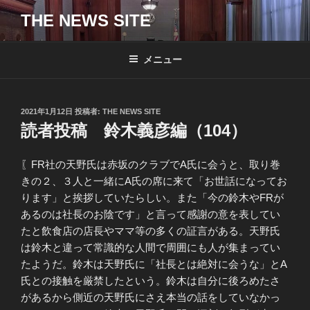
コ
THE NEWS SITE
ン
テ
ン
メニュー
ツ
へ
ス
投
2021年1月12日
投稿者:
THE NEWS SITE
キ
稿
読者投稿 鈴木義彦編（104）
日:
ッ
プ
〖FR社の天野氏は赤坂のクラブでA氏に会うと、取り巻
きの２、３人と一緒にA氏の席に来て「お世話になってお
ります」と挨拶していたらしい。また「今の鈴木やFRが
あるのは社長のお陰です」と言って感謝の意を表してい
たと飲食店の店長やママ等の多くの証言がある。天野氏
は鈴木と違って常識的な人間で周囲にも人が集まってい
たようだ。鈴木は天野氏に「社長とは絶対に会うな」とA
氏との接触を厳禁したという。鈴木は自分に後ろめたさ
があるから側近の天野氏にさえ本当の話をしていなかっ