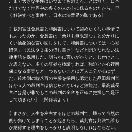
こまで大きな事件はいつまでも消えることは無く、日本
だけでなく世界中の多くの人の心に残るものだから、早
く解決すべき事件だ。日本の法曹界の恥である〗
〖裁判官は合意書と和解書について認めたくない事情で
もあったのか。合意書は「余りも無限定な」と分かりに
くい抽象的な言い回しをして、和解書については「心裡
留保」（民法９３条の但し書き）などと聞きなれない法
律用語を採用した。明らかに言いがかりとこじ付けとし
か思えない。多くの証拠を検証すれば、強迫とか心裡留
保になる事実など一つもないことは万人に分かるはず
だ。鈴木側の嘘八百の主張を採用し認定した品田裁判官
ほか５人の裁判官は信じられないほど無能だ。最高裁長
官には是が非でもこの裁判の全容を正確に把握して是正
して頂きたい〗（関係者より）
〖まさか、人生を左右するほどの裁判で、勝って当然の
側が負けてしまうことが起きたら、裁判官は判決で誰も
が納得する理由をしっかりと説明しなければならない。