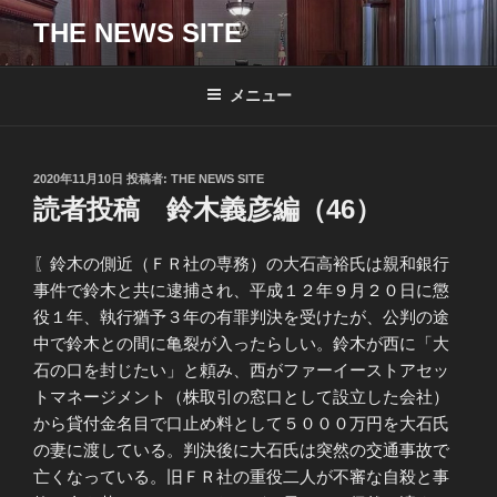
コ
THE NEWS SITE
ン
テ
ン
メニュー
ツ
へ
ス
投
2020年11月10日
投稿者:
THE NEWS SITE
キ
稿
読者投稿 鈴木義彦編（46）
日:
ッ
プ
〖鈴木の側近（ＦＲ社の専務）の大石高裕氏は親和銀行
事件で鈴木と共に逮捕され、平成１２年９月２０日に懲
役１年、執行猶予３年の有罪判決を受けたが、公判の途
中で鈴木との間に亀裂が入ったらしい。鈴木が西に「大
石の口を封じたい」と頼み、西がファーイーストアセッ
トマネージメント（株取引の窓口として設立した会社）
から貸付金名目で口止め料として５０００万円を大石氏
の妻に渡している。判決後に大石氏は突然の交通事故で
亡くなっている。旧ＦＲ社の重役二人が不審な自殺と事