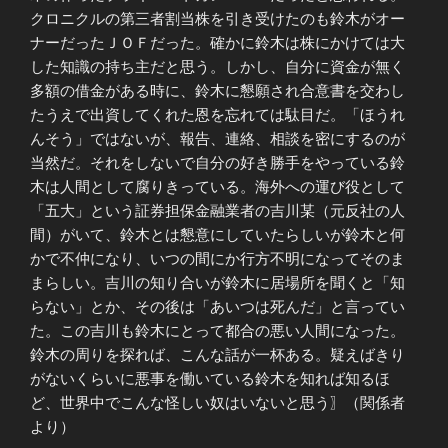
クロニクルの第三者割当株を引き受けたのも鈴木がオー
ナーだったＪＯＦだった。確かに鈴木は株にかけては大
した知識の持ち主だと思う。しかし、自分に資金が無く
多額の借金がある時に、鈴木に懇願され合意書を交わし
たうえで出資してくれた恩を忘れては駄目だ。「ほうれ
んそう」ではないが、報告、連絡、相談を密にするのが
当然だ。それをしないで自分の好き勝手をやっている鈴
木は人間として腐りきっている。海外への運び役として
「五大」という証券担保金融業者の吉川某（元反社の人
間）がいて、鈴木とは懇意にしていたらしいが鈴木と何
かで不仲になり、いつの間にか行方不明になってそのま
まらしい。吉川の知り合いが鈴木に居場所を聞くと「知
らない」とか、その後は「あいつは死んだ」と言ってい
た。この吉川も鈴木にとって都合の悪い人間になった。
鈴木の周りを探れば、こんな話が一杯ある。疑えばきり
がないくらいに悪事を働いている鈴木を知れば知るほ
ど、世界中でこんな怪しい奴はいないと思う〗（関係者
より）