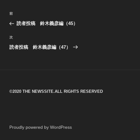
投
過
前
稿
去
読者投稿 鈴木義彦編（45）
ナ
の
ビ
投
次
次
稿
ゲ
の
読者投稿 鈴木義彦編（47）
投
ー
稿
シ
ョ
ン
©︎2020 THE NEWSSITE.ALL RIGHTS RESERVED
Proudly powered by WordPress