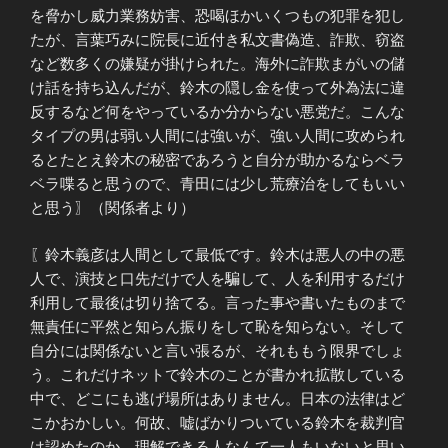
を脅かし威力業務妨害、恐喝ほかいくつもの犯罪を犯し
たが、言葉巧みに院長に近付き私文書偽造、詐欺、窃盗
など数多くの嫌疑が掛けられた。海外に詐欺まがいの儲
け話を持ち込んだが、鈴木の隠し金を使って外為法に違
反するなど何をやっているか分からない悪党だ。こんな
タイプの男は弱い人間には強いが、強い人間に攻められ
るとたとえ鈴木の秘密であろうと自分が助かるならベラ
ベラ喋ると思うので、青田には少し荒療治をしてもいい
と思う〗（関係者より）
〖鈴木義彦は人間として最低です。鈴木は悪人の中の悪
人で、演技と口先だけで人を騙して、人を利用するだけ
利用して最後は切り捨てる。言った事や書いたものまで
無責任に平然と知らん振りをして恥を知らない。そして
自分には関係ないと言い張るが、それももう限界でしょ
う。これだけネットで鈴木のことが書かれ拡散している
中で、どこにも逃げ場所はありません。日本の法律はど
こかおかしい。何故、嘘ばかりついている鈴木を裁判官
は認めたのか、理解できる人なんて一人もいないと思い