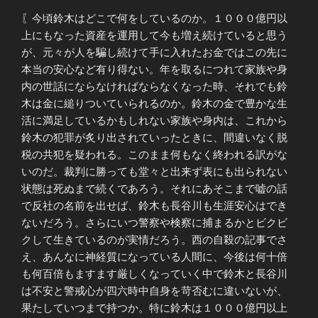
〖今頃鈴木はどこで何をしているのか。１０００億円以
上にもなった資産を運用して今も増え続けていると思う
が、元々が人を騙し続けて手に入れたお金ではこの先に
本当の安心など有り得ない。年を取るにつれて家族や身
内の世話にならなければならなくなった時、それでも鈴
木は金に縋りついていられるのか。鈴木の金で豊かな生
活に満足しているかもしれない家族や身内は、これから
鈴木の犯罪が炙り出されていったときに、間違いなく脱
税の共犯を疑われる。このまま何もなく終われる訳がな
いのだ。裁判に勝っても堂々と出来ず表にも出られない
状態は死ぬまで続くであろう。それにあそこまで嘘の話
で反社の名前を出せば、鈴木も長谷川も生涯安心はでき
ないだろう。さらにいつ警察や検察に捕まるかとビクビ
クして生きているのが実情だろう。西の自殺の記事でさ
え、あんなに神経質になっている人間に、今後は何十倍
も何百倍もますます厳しくなっていく中で鈴木と長谷川
は不安と警戒心が四六時中自身を苛否むに違いないが、
果たしていつまで持つか。特に鈴木は１０００億円以上