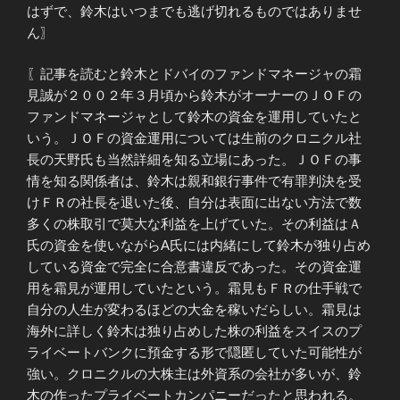
はずで、鈴木はいつまでも逃げ切れるものではありませ
ん〗
〖記事を読むと鈴木とドバイのファンドマネージャの霜
見誠が２００２年３月頃から鈴木がオーナーのＪＯＦの
ファンドマネージャとして鈴木の資金を運用していたと
いう。ＪＯＦの資金運用については生前のクロニクル社
長の天野氏も当然詳細を知る立場にあった。ＪＯＦの事
情を知る関係者は、鈴木は親和銀行事件で有罪判決を受
けＦＲの社長を退いた後、自分は表面に出ない方法で数
多くの株取引で莫大な利益を上げていた。その利益はＡ
氏の資金を使いながらA氏には内緒にして鈴木が独り占め
している資金で完全に合意書違反であった。その資金運
用を霜見が運用していたという。霜見もＦＲの仕手戦で
自分の人生が変わるほどの大金を稼いだらしい。霜見は
海外に詳しく鈴木は独り占めした株の利益をスイスのプ
ライベートバンクに預金する形で隠匿していた可能性が
強い。クロニクルの大株主は外資系の会社が多いが、鈴
木の作ったプライベートカンパニーだったと思われる。