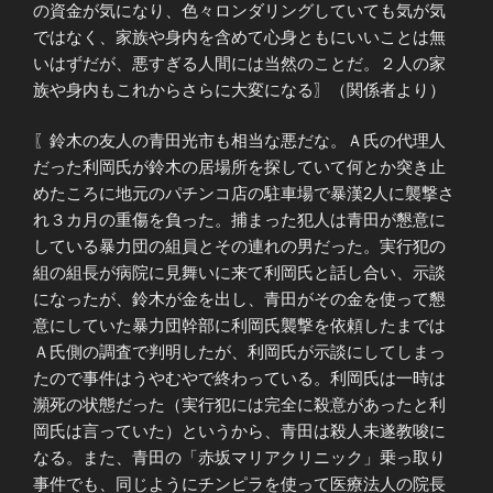
の資金が気になり、色々ロンダリングしていても気が気
ではなく、家族や身内を含めて心身ともにいいことは無
いはずだが、悪すぎる人間には当然のことだ。２人の家
族や身内もこれからさらに大変になる〗（関係者より）
〖鈴木の友人の青田光市も相当な悪だな。Ａ氏の代理人
だった利岡氏が鈴木の居場所を探していて何とか突き止
めたころに地元のパチンコ店の駐車場で暴漢2人に襲撃さ
れ３カ月の重傷を負った。捕まった犯人は青田が懇意に
している暴力団の組員とその連れの男だった。実行犯の
組の組長が病院に見舞いに来て利岡氏と話し合い、示談
になったが、鈴木が金を出し、青田がその金を使って懇
意にしていた暴力団幹部に利岡氏襲撃を依頼したまでは
Ａ氏側の調査で判明したが、利岡氏が示談にしてしまっ
たので事件はうやむやで終わっている。利岡氏は一時は
瀕死の状態だった（実行犯には完全に殺意があったと利
岡氏は言っていた）というから、青田は殺人未遂教唆に
なる。また、青田の「赤坂マリアクリニック」乗っ取り
事件でも、同じようにチンピラを使って医療法人の院長