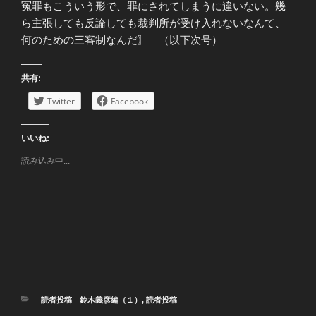
冤罪もこういう形で、罪にされてしまうに違いない。幾
ら主張しても反論しても裁判所が受け入れないなんて、
何のための三審制なんだ〗 （以下次号）
共有:
Twitter
Facebook
いいね:
読み込み中...
カ
読者投稿 鈴木義彦編（１）
,
読者投稿
テ