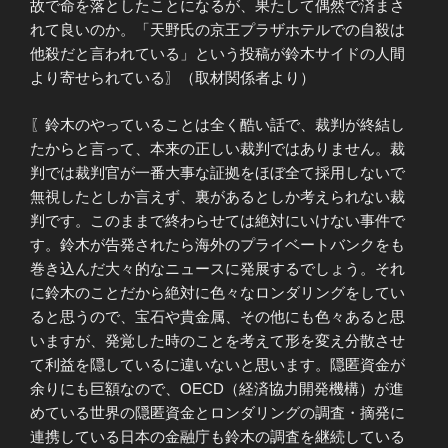
故で命を落としたことになるが、果たして偶然で済まさ
れて良いのか。「天野氏の京王プラザホテルでの自殺は
他殺だと言われている」という投稿が鈴木サイドの人間
より寄せられている〗（取材関係者より）
〖鈴木のやっていることは全く酷い話で、裁判が終結し
たからと言って、本来の正しい裁判ではありません。裁
判では裁判官が一番大事な証拠をほぼ全て採用しないで
無視したとしか言えず、裏があるとしか考えられない裁
判です。このままで終わらせては絶対にいけない事件で
す。鈴木が告発されたら海外のプライベートバンクをも
巻き込んだ大々的なニュースに発展するでしょう。それ
に鈴木のことだから絶対に色々なロンダリングをしてい
ると思うので、宝石や貴金属、その他にも色々あると思
いますが、発覚した時のことを考えて形を変え分散させ
て利益を隠しているに違いないと思います。隠匿資金が
余りにも巨額なので、OECD（経済協力開発機構）が進
めている世界の隠匿資金とロンダリングの調査・摘発に
連携している日本の金融庁も鈴木の調査を継続している