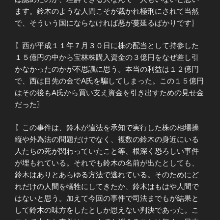
ます。鈴木のような人間こそが裁かれ極刑にされて当然
で、そういう国にならなければ悪が蔓延るばかりです〗
〖西が平成１１年７月３０日に株の配当として持参した
１５億円の中から宝林株購入資金の３億円をなぜ差し引
かなかったのかが不思議に思う。本当の利益は１２億円
で、西は目先の金でA氏を騙してしまった。この１５億円
はその後もA氏から買い支え資金を引き出すための見せ金
だった〗
〖この事件は、鈴木が違法を承知で実行した株の相場操
縦や外為法の問題だけでなく、複数の鈴木の身近にいる
人たちの死が関わっていたこと等、根深く恐ろしい事件
が埋もれている。それでも鈴木の名前が出たとしても、
鈴木はありとあらゆる方法で逃れている。そのためにど
れだけの人間を犠牲にしてきたか、鈴木はもはや人間で
はないと思う。加えて今回の事件で司法までもが結果と
して鈴木の味方をしたとしか思えない判決であった。こ