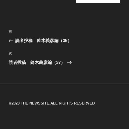
投
過
前
稿
去
読者投稿 鈴木義彦編（35）
ナ
の
ビ
投
次
次
稿
ゲ
の
読者投稿 鈴木義彦編（37）
投
ー
稿
シ
ョ
ン
©︎2020 THE NEWSSITE.ALL RIGHTS RESERVED