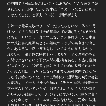
の尋問で「A氏に脅されたことはあるか。どんな言葉で脅
されたか」と聞いたが、鈴木は「そのようなことはあり
ませんでした」と答えている〗（関係者より）
〖鈴木は元暴走族のリーダーだったらしいが、乙５９号
証の中で「Ａ氏は反社会的組織と深い繋がりがある関係
にある」と発言し、真実ではないことを捏造して日本最
大の反社会的組織名とその組織のトップの実名まで出し
た。ある意味で良い度胸をしているように見えるかもし
れないが、暴走族の時代もハッタリで、全く度胸のある
人間ではないという下の人間の指摘もある。本当に度胸
があるのなら、和解書を無効とするために監禁されたと
か、殺人犯にされそうになって正常な精神状態ではなか
った等と嘘をつくな。それに和解の１週間後にA氏の会社
へ電話をして一人で行った時の、A氏との会話の録音テー
プを何人も聞いているが、監禁されたという人間が自分
からA氏に電話をして一人で行くはずがない。鈴木の言う
ことは全てがウソで、本当に卑怯な奴だな。完全に法廷
を侮辱している。裁判官はそれさえも注意喚起しなかっ