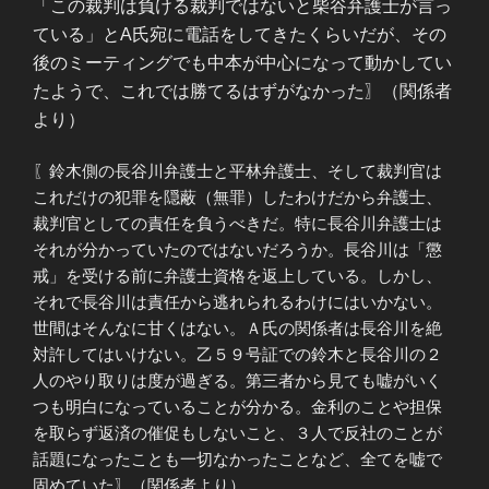
「この裁判は負ける裁判ではないと柴谷弁護士が言っ
ている」とA氏宛に電話をしてきたくらいだが、その
後のミーティングでも中本が中心になって動かしてい
たようで、これでは勝てるはずがなかった
〗（関係者
より）
〖鈴木側の長谷川弁護士と平林弁護士、そして裁判官は
これだけの犯罪を隠蔽（無罪）したわけだから弁護士、
裁判官としての責任を負うべきだ。特に長谷川弁護士は
それが分かっていたのではないだろうか。長谷川は「懲
戒」を受ける前に弁護士資格を返上している。しかし、
それで長谷川は責任から逃れられるわけにはいかない。
世間はそんなに甘くはない。Ａ氏の関係者は長谷川を絶
対許してはいけない。乙５９号証での鈴木と長谷川の２
人のやり取りは度が過ぎる。第三者から見ても嘘がいく
つも明白になっていることが分かる。金利のことや担保
を取らず返済の催促もしないこと、３人で反社のことが
話題になったことも一切なかったことなど、全てを嘘で
固めていた〗（関係者より）