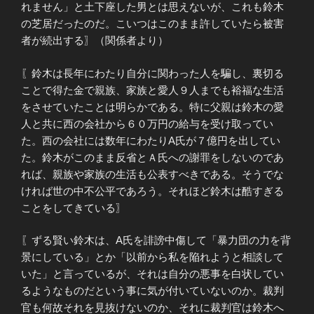
れません」と土下座した男とは思えないが、これも鈴木
の芝居だったのだ。こいつはこのまま許していたら被害
者が続出する〗（関係者より）
〖鈴木は長年にわたり自分に関わった人を騙し、裏切る
ことで得た金で親族、家族と愛人９人までも裕福な生活
をさせていたことは明らかである。特に父親は鈴木の愛
人と共に西の会社から６０万円の給与を受け取ってい
た。西の会社には数年にわたりA氏が７億円を出してい
た。鈴木がこのまま反省とＡ氏への謝罪をしないのであ
れば、親族や家族の生活も公表すべきである。そうでな
ければ世の中不公平であろう。それほど鈴木は酷すぎる
ことをしてきている〗
〖ずる賢い鈴木は、A氏を誹謗中傷して「暴力団の力を背
景にしている」とか「以前から私を陥れようと相談して
いた」と言っているが、それは自分の悪事を白状してい
るようなものだという事に気が付いていないのか。裁判
官も何故それを見抜けないのか、それに裁判官は鈴木へ