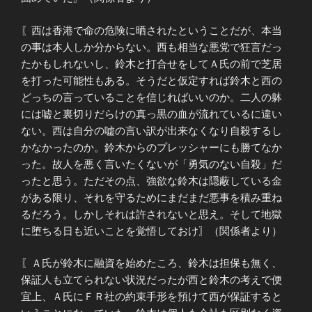
〖西は香港で命の危険に晒されたということだが、本当
の事は本人しか分からない。西も相当な悪党で狂言だっ
たかもしれないし、鈴木と打合せをしてＡ氏の前で芝居
を打った可能性もある。そうだと仮定すれば鈴木と西の
どっちの言っていることを信じればいいのか。二人の躰
には嘘と裏切りだらけの真っ黒の血が流れているに違い
ない。西は自分の嘘の言い訳が出来なくなり自殺するし
かなかったのか。鈴木からのプレッシャーにも勝てなか
った。故人を悪く言いたくないが「勇気のない自殺」だ
ったと思う。ただその点、強欲な鈴木は隠蔽している金
がある限り、それを守るためにまだまだ悪事を積み重ね
るだろう。しかしそれは許されないと思え。そして地獄
に堕ちる日も近いことを覚悟しておけ〗（関係者より）
〖Ａ氏が鈴木に融資を始めたころ、鈴木は担保も無く、
保証人も立てられない状況だったが西と鈴木の考えで便
宜上、Ａ氏にＦＲ社の約束手形を預けて西が保証すると