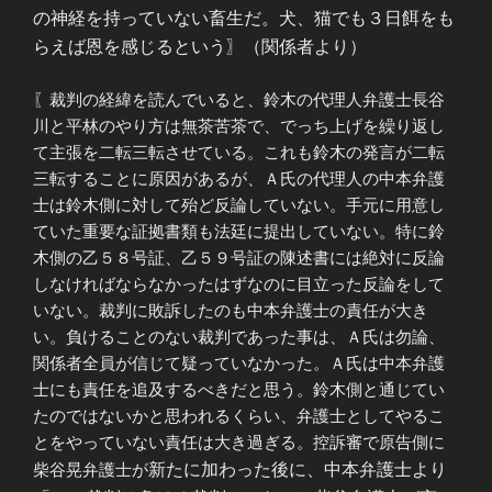
の神経を持っていない畜生だ。犬、猫でも３日餌をも
らえば恩を感じるという〗（関係者より）
〖裁判の経緯を読んでいると、鈴木の代理人弁護士長谷
川と平林のやり方は無茶苦茶で、でっち上げを繰り返し
て主張を二転三転させている。これも鈴木の発言が二転
三転することに原因があるが、Ａ氏の代理人の中本弁護
士は鈴木側に対して殆ど反論していない。手元に用意し
ていた重要な証拠書類も法廷に提出していない。特に鈴
木側の乙５８号証、乙５９号証の陳述書には絶対に反論
しなければならなかったはずなのに目立った反論をして
いない。裁判に敗訴したのも中本弁護士の責任が大き
い。負けることのない裁判であった事は、Ａ氏は勿論、
関係者全員が信じて疑っていなかった。Ａ氏は中本弁護
士にも責任を追及するべきだと思う。鈴木側と通じてい
たのではないかと思われるくらい、弁護士としてやるこ
とをやっていない責任は大き過ぎる。控訴審で原告側に
柴谷晃弁護士が
新たに加わった後に、中本弁護士より