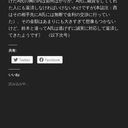
けたA氏の胸の内は如何ばかりか。A氏に融資をしてくれ
た人にも返済しなければいけないわけですが(本誌注：西
はその相手先にA氏には無断で金利の交渉に行ってい
た）、その金額はあまりにも大きすぎて想像もつかない
けど、鈴木と違ってA氏は逃げずに誠実に対応して返済し
てきたようです〗 （以下次号）
共有:
Twitter
Facebook
いいね:
読み込み中...