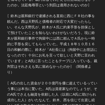
たのか。法廷侮辱罪という刑罰は適用されないのか〗
〖鈴木は親和銀行で逮捕される直前に西にＦＲ社の事を
頼んだ。西は天野氏と債権者の対応で大変だったらし
い。そんな天野氏が、鈴木がＡ氏に約束手形を担保とし
て預けていたことを知らないわけがないだろう。現に鈴
木が親和銀行事件で拘留中には西に頼んでＡ氏から一時
的に手形を戻してもらっていた。平成１８年１０月１６
日の和解の際に、鈴木が「A社長には（拘留中にお世話に
なったので）十分にお礼を言って欲しいと天野に言われ
ています」とA氏に言ったこともテープに入っている。裁
判官はそれさえも気に留めなかったのか〗（関係者よ
り）
〖A氏の出した資金が２００億円を優に超えているってい
う事には本当に驚いた。A氏は資産家なのでしょうが、そ
のA氏でさえも融資を依頼した人（以前にA氏に助けられ
成功した人）がいたなんて。鈴木、西を信じて出資し続