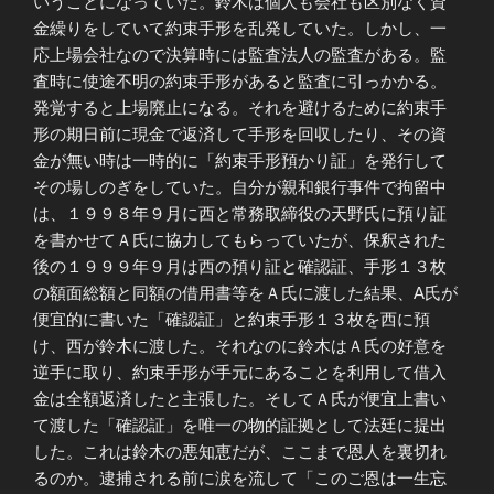
いうことになっていた。鈴木は個人も会社も区別なく資
金繰りをしていて約束手形を乱発していた。しかし、一
応上場会社なので決算時には監査法人の監査がある。監
査時に使途不明の約束手形があると監査に引っかかる。
発覚すると上場廃止になる。それを避けるために約束手
形の期日前に現金で返済して手形を回収したり、その資
金が無い時は一時的に「約束手形預かり証」を発行して
その場しのぎをしていた。自分が親和銀行事件で拘留中
は、１９９８年９月に西と常務取締役の天野氏に預り証
を書かせてＡ氏に協力してもらっていたが、保釈された
後の１９９９年９月は西の預り証と確認証、手形１３枚
の額面総額と同額の借用書等をＡ氏に渡した結果、A氏が
便宜的に書いた「確認証」と約束手形１３枚を西に預
け、西が鈴木に渡した。それなのに鈴木はＡ氏の好意を
逆手に取り、約束手形が手元にあることを利用して借入
金は全額返済したと主張した。そしてＡ氏が便宜上書い
て渡した「確認証」を唯一の物的証拠として法廷に提出
した。これは鈴木の悪知恵だが、ここまで恩人を裏切れ
るのか。逮捕される前に涙を流して「このご恩は一生忘