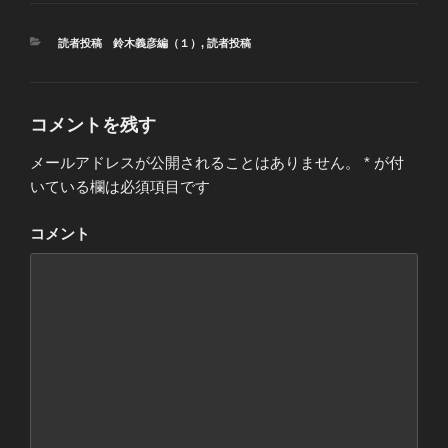
カ
読者投稿 鈴木義彦編（１）
,
読者投稿
テ
ゴ
リ
ー
コメントを残す
メールアドレスが公開されることはありません。
*
が付
いている欄は必須項目です
コメント