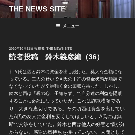
コ
THE NEWS SITE
ン
テ
ン
メニュー
ツ
へ
ス
投
2020年10月31日
投稿者:
THE NEWS SITE
キ
稿
読者投稿 鈴木義彦編（36）
日:
ッ
プ
〖Ａ氏は西と鈴木に資金を出し続けた。莫大な金額にな
っている。二人のせいでＡ氏の手許の資金状態が順調で
なくなっていたが辛抱強く金の回収を待った。しかし、
鈴木と西は「親の心、子知らず」で自分達の利益を隠蔽
することに必死になっていたが、
これは詐欺横領であ
り、大きな裏切りである。
その頃西は資金を出してい
た
A氏の友人に金利を安くしてほしいと、A氏には無
断で交渉をしていた。鈴木と西は
他人の好意と情が分
からない。感謝の気持ちを持っていない。人間として