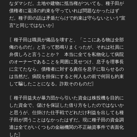
なダマシだ。土地や建物に抵当権がついても、種子田が
債権者に返済の約束を守っていれば問題なかったはず
だ。種子田の話は矛盾だらけで約束は守らないという“宣
言”と同じではないか〗
〖種子田は職員が備品を壊すと、「ここにある物は全部
俺のものだ」と言って怒鳴りまくったが、それは社員に
弁償しろと言うことか？ 本当に全てを私物化して病院
のオーナーであることを周囲に見せつけ、息子を理事長
に立てたなら、債権者に対する責任を息子に取らせるの
は当然だ。病院を担保にすると何人もの前で何回も約束
して騙したことになる。詐欺そのものだ〗
〖種子田益夫が暴力団から引いた資金は株投機を目的に
した資金で、儲けを保証した借り方をしたのではないか
と思うが、仕掛けた仕手戦でどれだけ利益を出しても種
子田が潤うことはなかったはずだ。現に種子田の資金調
達は全てがいくつもの金融機関の不正融資事件で表面化
した〗