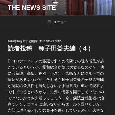
コ
THE NEWS SITE
ン
テ
ン
メニュー
ツ
へ
ス
投
2020年10月22日
投稿者:
THE NEWS SITE
キ
稿
読者投稿 種子田益夫編（４）
日:
ッ
プ
〖コロナウィルスの蔓延で多くの病院での院内感染が起
きているというが、愛和総合病院は大丈夫なのか？ 他
にも新潟、高知、福岡（小倉）、宮崎などにグループの
病院があるようだが、そもそも種子田益夫の子息の吉郎
が病院の公共性を自覚しないまま理事長に就いて現在ま
で来ているというから、重要な情報を開示していないの
ではないかとさえ疑ってしまう。今、病院は感染者の治
療でテンテコマイに違いないからエールを送りたいが、
吉郎は理事長としての責任を果たしているのか、大きな