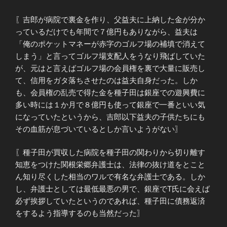
〖吉郎が病院で裏金を作り、父益夫に上納した金が分か
っているだけでも年間で７億円もありながら、益夫は
「俺のポケットマネーが赤字のゴルフ場の補填で消えて
しまう」と言ってゴルフ場支配人をうなり飛ばしていた
が、元はと言えばゴルフ場の会員権を裏で大量に販売し
て、信用をガタ落ちさせたのは益夫自身だった。しか
も、会員権の乱売で得た金を種子田は銀座での遊興費に
多い時には１か月で８億円も使って銀座で一番といい気
になっていたというから、吉郎以下益夫の子供たちにも
その血筋が息づいているとしか言いようがない〗
〖種子田が買収した病院を種子田の関わりから切り離す
知恵をつけた関根栄郷弁護士は、法律の抜け道をとこと
ん知り尽くした相当のワルで有名な弁護士である。しか
し、弁護士としては最低最悪の男で、銀座でT氏に会えば
必ず挨拶していたというのであれば、種子田に債務返済
をするよう指導するのも当然だった〗