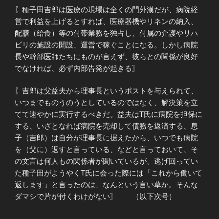
〖種子田吉郎は医療の現場は全くの門外漢だが、病院経
営で利益を上げるとすれば、医療器機やリネンの納入、
配膳（給食）等の付帯業務を独占し、付属の介護やリハ
ビリの施設の開設、運営で稼ぐことになる。しかし病院
長や幹部医師たちにものが言えず、彼らとの関係が良好
でなければ、必ず内部告発が起きる〗
〖吉郎は父益夫から理事長というポストを与えられて、
いつまでものうのうとしているのではなく、解決策を立
てて速やかに実行するべきだ。益夫はT氏に病院を担保に
する、いざとなれば病院を売却して債務を返済する、息
子（吉郎）は自分が理事長に据えたから、いつでも病院
を（父に）返すと言っている、などと言っておいて、そ
の文言は何人もの関係者が聞いているが、逃げ回ってい
た種子田がようやくT氏に会った際には「これから働いて
返します」と言ったのは、なんという言い草か。そんな
ダマシで片が付くわけがない〗 （以下次号）