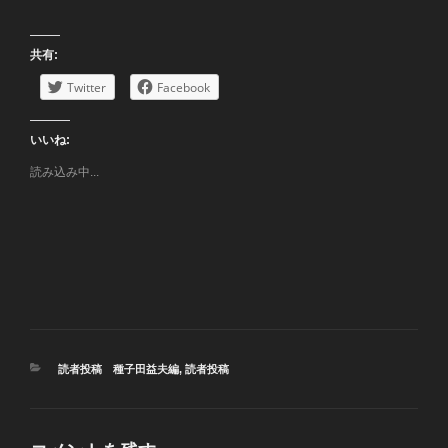
共有:
Twitter
Facebook
いいね:
読み込み中...
カ
読者投稿 種子田益夫編
,
読者投稿
テ
ゴ
リ
ー