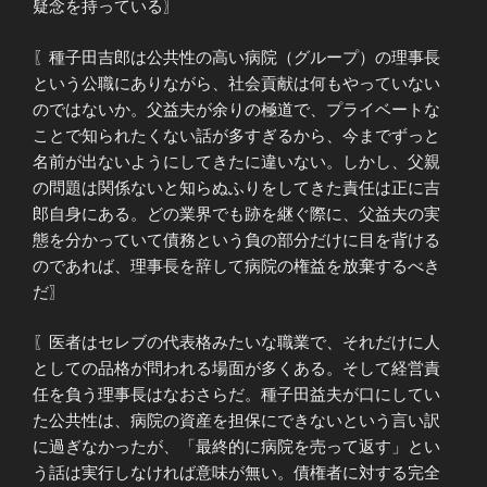
疑念を持っている〗
〖種子田吉郎は公共性の高い病院（グループ）の理事長
という公職にありながら、社会貢献は何もやっていない
のではないか。父益夫が余りの極道で、プライベートな
ことで知られたくない話が多すぎるから、今までずっと
名前が出ないようにしてきたに違いない。しかし、父親
の問題は関係ないと知らぬふりをしてきた責任は正に吉
郎自身にある。どの業界でも跡を継ぐ際に、父益夫の実
態を分かっていて債務という負の部分だけに目を背ける
のであれば、理事長を辞して病院の権益を放棄するべき
だ〗
〖医者はセレブの代表格みたいな職業で、それだけに人
としての品格が問われる場面が多くある。そして経営責
任を負う理事長はなおさらだ。種子田益夫が口にしてい
た公共性は、病院の資産を担保にできないという言い訳
に過ぎなかったが、「最終的に病院を売って返す」とい
う話は実行しなければ意味が無い。債権者に対する完全