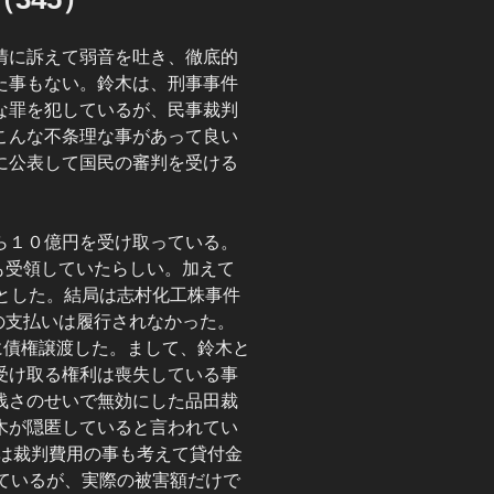
情に訴えて弱音を吐き、徹底的
た事もない。鈴木は、刑事事件
な罪を犯しているが、民事裁判
こんな不条理な事があって良い
に公表して国民の審判を受ける
ら１０億円を受け取っている。
も受領していたらしい。加えて
とした。結局は志村化工株事件
円の支払いは履行されなかった。
に債権譲渡した。まして、鈴木と
受け取る権利は喪失している事
浅さのせいで無効にした品田裁
木が隠匿していると言われてい
氏は裁判費用の事も考えて貸付金
ているが、実際の被害額だけで