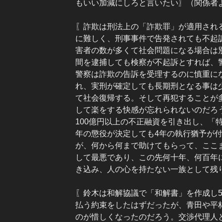
もいい加減にしろと言いたい〗（関係者
〖詐欺は刑法上の「詐欺罪」が適用され
に難しく、刑事事件で告発されても不起
害者の数が多くて社会問題になる場合は
間を逮捕しても検察が不起訴とすれば、
警察は詐欺の告訴を受理するのに慎重に
れ、実刑が確定しても長期刑となる事は
て社会復帰する。そして再犯することが
して楽をする快感が忘れられないのだろ
100億円以上の不正融資を引き出し、「
年の懲役が決定しても4年の執行猶予が付
が、何から何まで助けてもらって、ここ
して最悪であり、この先何十年、何百年
き込み、人の心を持たない一族として残
〖鈴木は和解協議で「和解書」を作成し5
払う約束をしたはずだったが、青田や平
のが惜しくなったのだろう。交渉代理人