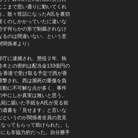
ここまで思い通りに動いてくれ
う。散々世話になったA氏を裏切
重くのしかかっていたに違いな
必ず何らかの形で制裁されなけ
なるのは間違いない、という意
材関係者より）
察庁に逮捕され、懲役２年、執
木との密約は配当金133億円の
を香港で受け取る予定で西が香
襲撃され、西は瀕死の重傷を負
言動に不可解な点が多く、事件
の中にしか真実は無いと思う。
氏宛に届いた手紙をA氏が見る前
の遺書を「見せます」と言いな
だというのが関係者全員の意見
になってもらって助けられた。し
訟にも非協力的だった。自分勝手