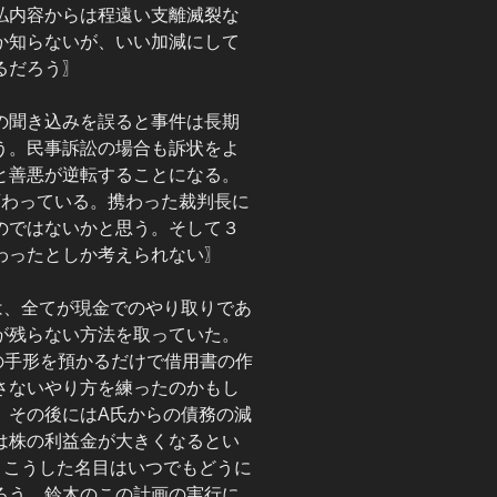
払内容からは程遠い支離滅裂な
か知らないが、いい加減にして
るだろう〗
の聞き込みを誤ると事件は長期
う。民事訴訟の場合も訴状をよ
と善悪が逆転することになる。
変わっている。携わった裁判長に
のではないかと思う。そして３
わったとしか考えられない〗
は、全てが現金でのやり取りであ
が残らない方法を取っていた。
の手形を預かるだけで借用書の作
さないやり方を練ったのかもし
、その後にはA氏からの債務の減
は株の利益金が大きくなるとい
。こうした名目はいつでもどうに
ろう。鈴木のこの計画の実行に