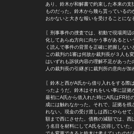
あり、鈴木が和解書で約束した本来の支
ものだった。鈴木から幾ら貰っているの
おかないと大きな報いを受けることにな
〖刑事事件の捜査では、初動で現場周辺
化してあらぬ方向に向かう事があるとい
く読んで事件の背景を正確に把握しない
この裁判の1審は何故か裁判長が３人も
はいずれも訴状内容の理解不足があった
人の裁判長の引継ぎに裁判所の意向が加
〖鈴木と西がA氏から借り入れをする際
ったようだ。鈴木はそれをいい事に証拠
最初にA氏から借入れた時にA氏はFR社
成には触れなかった。それで、証拠を残
れない。現金の受け渡しは西にやらせて
額まで西にさせた。債務の減額では、西
う名目を材料にしてA氏を説得していた
でも変更できると鈴木は考えていたのだ