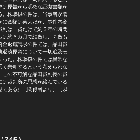
求は原告から明確な証拠書類が
る。株取扱の件は、当事者が署
かに金額は莫大だが、事件内容
裁判は１審だけで約３年の時間
らは約６カ月で結審し、２審も
貸金返還請求の件では、品田裁
務返済原資について一切追及せ
まった。株取扱の件では異常な
悉く棄却するという考えられな
、この不可解な品田裁判長の裁
には裁判所の思惑が絡んでいる
感である〗（関係者より）（以
345）