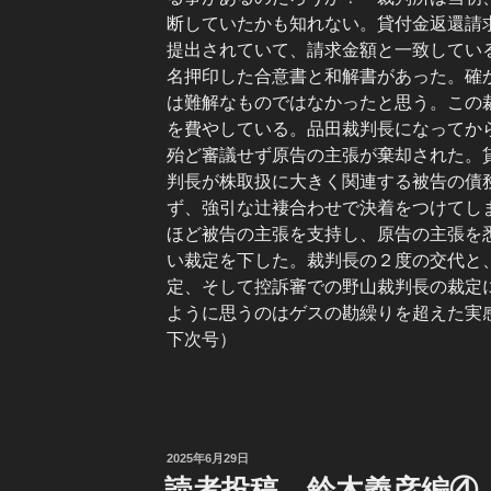
断していたかも知れない。貸付金返還請
提出されていて、請求金額と一致してい
名押印した合意書と和解書があった。確
は難解なものではなかったと思う。この
を費やしている。品田裁判長になってか
殆ど審議せず原告の主張が棄却された。
判長が株取扱に大きく関連する被告の債
ず、強引な辻褄合わせで決着をつけてし
ほど被告の主張を支持し、原告の主張を
い裁定を下した。裁判長の２度の交代と
定、そして控訴審での野山裁判長の裁定
ように思うのはゲスの勘繰りを超えた実
下次号）
投
2025年6月29日
稿
読者投稿 鈴木義彦編④（