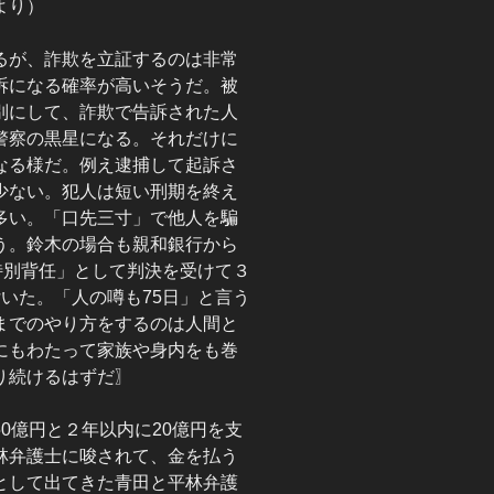
より）
るが、詐欺を立証するのは非常
訴になる確率が高いそうだ。被
別にして、詐欺で告訴された人
警察の黒星になる。それだけに
なる様だ。例え逮捕して起訴さ
少ない。犯人は短い刑期を終え
多い。「口先三寸」で他人を騙
う。鈴木の場合も親和銀行から
特別背任」として判決を受けて３
いた。「人の噂も75日」と言う
までのやり方をするのは人間と
にもわたって家族や身内をも巻
り続けるはずだ〗
0億円と２年以内に20億円を支
林弁護士に唆されて、金を払う
として出てきた青田と平林弁護