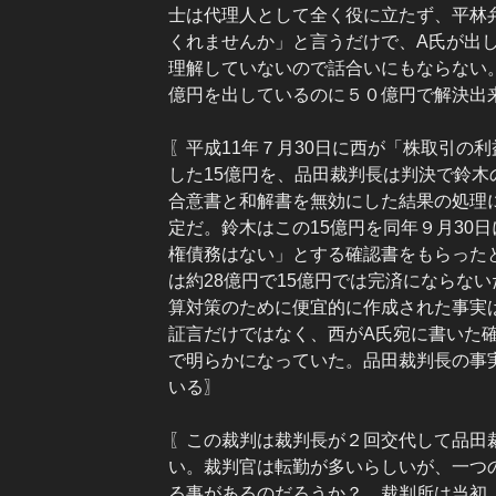
士は代理人として全く役に立たず、平林弁
くれませんか」と言うだけで、A氏が出
理解していないので話合いにもならない。
億円を出しているのに５０億円で解決出
〖平成11年７月30日に西が「株取引の
した15億円を、品田裁判長は判決で鈴木
合意書と和解書を無効にした結果の処理
定だ。鈴木はこの15億円を同年９月30
権債務はない」とする確認書をもらった
は約28億円で15億円では完済にならな
算対策のために便宜的に作成された事実
証言だけではなく、西がA氏宛に書いた
で明らかになっていた。品田裁判長の事
いる〗
〖この裁判は裁判長が２回交代して品田
い。裁判官は転勤が多いらしいが、一つ
る事があるのだろうか？ 裁判所は当初