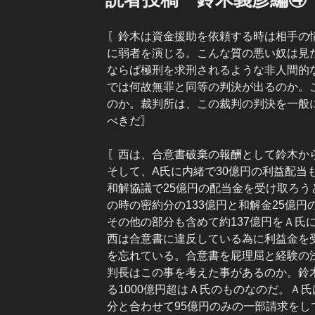
日:
〖鈴木は資金援助を依頼する時は相手の
に弱者を演じる。こんな質の悪い奴は見
ならば極刑を求刑されるような非人間的
では何故無罪と同等の判決が出るのか。
のか。裁判所は、この裁判の判決を一般
べきだ〗
〖西は、合意書破棄の報酬として鈴木か
そして、A氏に内緒で30億円の利益配当
和解協議で25億円の配当金を受け取ろう
の時の密約分の133億円と和解金25億
その他の部分も含めて約137億円をＡ氏
西は合意書に違反している為に利益金を
を忘れている。合意書を屁理屈と経験の
判長はこの事を考えた事があるのか。鈴
る1000億円超はＡ氏のものなのだ。Ａ
分と合わせて95億円のみの一部請求をし