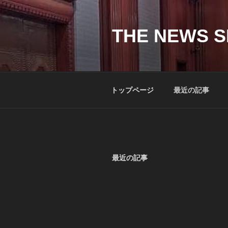
コ
ン
テ
THE NEWS S
ン
ツ
へ
ス
トップページ
最近の記事
キ
ッ
プ
最近の記事