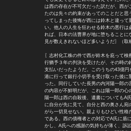
は西の存在が不可欠だった訳だが、西が
たのは先々の約束があってのことだと思
ってしまった後悔が西には鈴木と違って
い。他人の人生を狂わせる鈴木の悪行は
れば、日本の法曹界が地に堕ちることに
見が数えきれないほど多いようだ〗（取
〖志村化工株の件で西が鈴木を庇って検
行猶予３年の判決を受けたが、その時の鈴
支払いだったようだ。このうちの43億円
港に行って銀行小切手を受け取った後に
った。同行していた長男の内河陽一郎の
の内容が不鮮明だが、これは陽一郎の心
陽一郎は西の自殺後、遺書についてもA
に自分が先に見て、自分と西の奥さん宛
がら一切見せない。親よりもひどい性格
である。西の債権者との対応でA氏に盾
かし、A氏への感謝の気持ちが薄く、訴