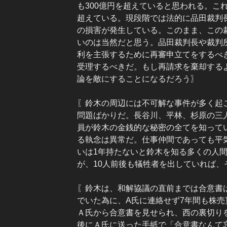
も300億円を超えていると思われる。これ
超えている。現段階では法的に品田裁判
の損害が発生している。このまま、この
いのは当然だと思う。品田裁判長や裁判
利を主張するために再審申立てをするべ
受理するべきだ。もし再請求を棄却する
論を敵にすることになるだろう〗
〖鈴木の周辺には不可解な事件が多く起
問題ばかりだ。長谷川、平林、杉原の三
員が鈴木の金銭的な秘密の全てを知って
る執念は異常だ。仕事仲間であっても平
いは1年持たないと鈴木を知る多くの人
が、10人前後も犠牲者を出していれば、
〖鈴木は、和解協議の直前までは合意書
でいた為に、A氏に連絡せず7年間も株
Ａ氏から合意書を見せられ、西の裏切り
後にＡ氏に送った手紙で「合意書なんて