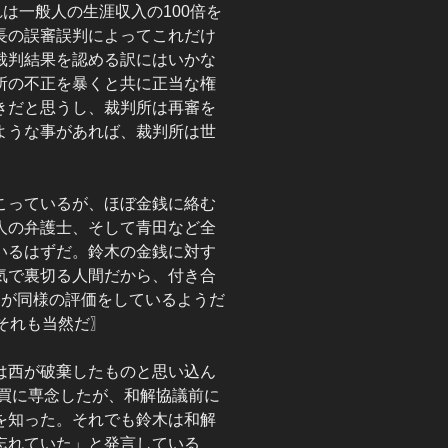
は一般人の生涯収入の100倍を
長の誤審誤判によってこれだけ
裁判結果を認める訳にはいかな
所の不正を暴くと共に正当な権
きだと思うし、裁判所は再審を
ような事があれば、裁判所は世
こっているが、ほぼ金銭に絡む
人の弁護士、そして青田など全
いるはずだ。鈴木の金銭に対す
気で裏切る人間だから、付き合
間が同様の評価をしているようだ
それも当然だ〗
は西が破棄したものと思い込ん
売買に専念したが、和解協議前に
を知った。それでも鈴木は和解
忘れていた」と発言している