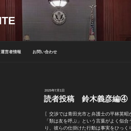
ITE
運営者情報
お問い合わせ
投
2025年7月1日
稿
読者投稿 鈴木義彦編④（
日:
〖交渉では青田光市と弁護士の平林英昭
「類は友を呼ぶ」という言葉がよく似合
り、彼らの仕掛けた行動は事実をひっく