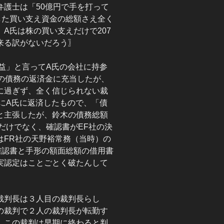
護士は「50億円で手を打って
した買い支え資金の総額さえ全く
A氏は株の買い支えだけで207
来る訳がないだろう〗
利益」と言ってA氏の会社に持参
の債務の返済金に充当したが、
に過ぎず、全く信じられない裁
日にA氏に返済したもので、「債
と主張したが、鈴木の債務総額
いだけでなく、確認書がEF社の決
はFR社の天野裕常務（当時）の
確認書と手形の額面総額の借用書
実認定はことごとく破たんして
裁判長は３人目の裁判長らし
の裁判で２人の裁判長が転勤す
、この裁判は早期に終わると判